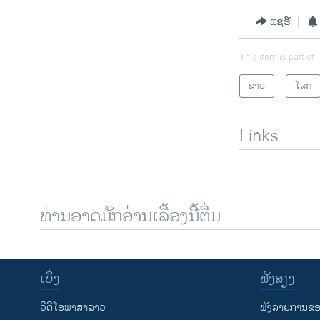
ແຊຣ໌
This item is part of
ຂ່າວ
ໂລກ
Links
ທ່ານອາດມັກອ່ານເລື້ອງນີ້ຕື່ມ
ເບິ່ງ
ຟັງສຽງ
ວີດີໂອພາສາລາວ
ຟັງລາຍການຂອງ