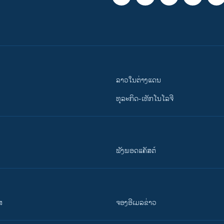
ລາວໃນຕ່າງແດນ
ທຸລະກິດ-ເທັກໂນໂລຈີ
ຟັງພອດແຄັສຕ໌
ສ
ຈອງອີເມລຂ່າວ