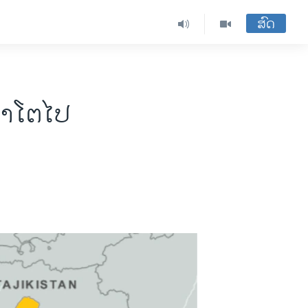
ສົດ
ກພາໂຕໄປ