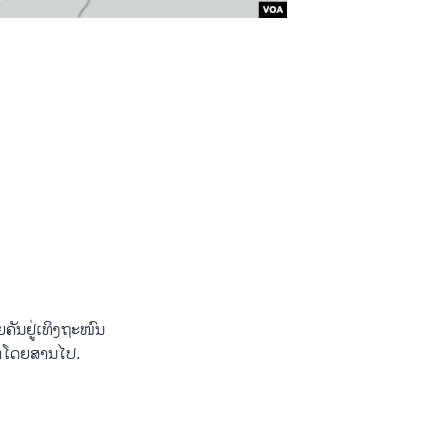
ຍຄັນຢູ່ເທິງຖະໜົນ
ວກໂດຍສານໄປ.