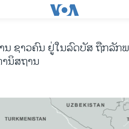
ສານ ຊາວຄົນ ຢູ່ໃນລົດບັສ ຖືກລັ
ການິສຖານ