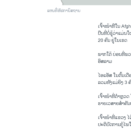
ແຜນທີ່ອັຟການິສຖານ
ເຈົ້າໜ້າທ່ີໃນ​ Afg
ປືນທີ່ບໍ່ຮູ້ວ່າແມ
20 ຄົນ ຢູ່ໃນເຂດ
ພາກໃຕ້ ບ່ອນທີ່ພວ
ອິສລາມ
ໄອແອັສ ໃນຕົ້ນເດືອ
ລວມທັງແມ່ຍິງ 3 ຄ
ເຈົ້າໜ້າທີ່ຕຳຫຼວ
ຮາຍເວສາຍສຳຄັນບໍ
ເຈົ້າໜ້າທີ່ແຂວງ 
ປະຕິບັດການກູ້ໄພໃ