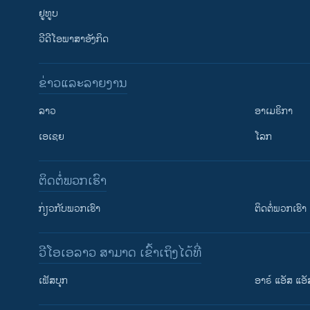
ຢູທູບ
ວີດີໂອພາສາອັງກິດ
ຂ່າວແລະລາຍງານ
ລາວ
ອາເມຣິກາ
ເອເຊຍ
ໂລກ
ຕິດຕໍ່ພວກເຮົາ
ກ່ຽວກັບພວກເຮົາ
ຕິດຕໍ່ພວກເຮົາ
ວີໂອເອລາວ ສາມາດ ເຂົ້າເຖິງໄດ້ທີ່
ຕິດຕາມພວກເຮົາ ທີ່
ເຟັສບຸກ
ອາຣ໌ ແອັສ ແອັ