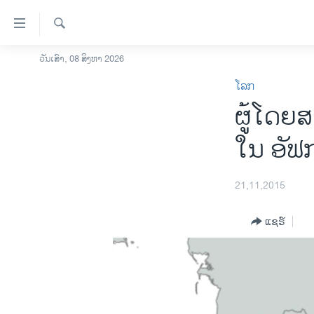
ລິ້ງ
ສຳຫລັບ
ເຂົ້າ
ຄົ້ນຫາ
ວັນເສົາ, 08 ສິງຫາ 2026
ໂຮມເພຈ
ຫາ
ໂລກ
ລາວ
ຂ້າມ
ຜູ້ໂດຍ
ຂ້າມ
ອາເມຣິກາ
ຂ້າມ
ການເລືອກຕັ້ງ ປະທານາທີບໍດີ ສະຫະລັດ
ໃນ ອັຟ
ໄປ
2024
ຫາ
ຂ່າວ​ຈີນ
ຊອກ
21,11,2015
ຄົ້ນ
ໂລກ
ແຊຣ໌
ເອເຊຍ
ອິດສະຫຼະພາບດ້ານການຂ່າວ
ຊີວິດຊາວລາວ
ຊຸມຊົນຊາວລາວ