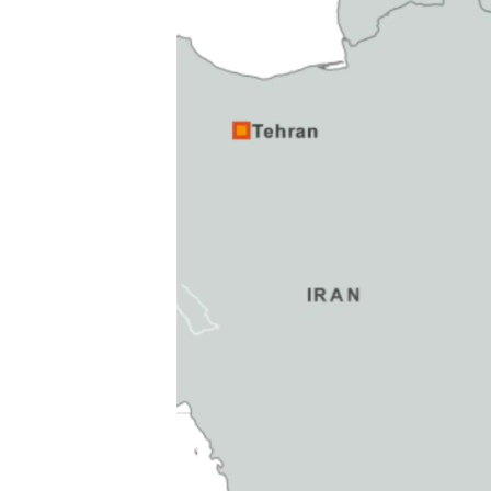
ວິທະຍາສາດ-ເທັກໂນໂລຈີ
ທຸລະກິດ
ພາສາອັງກິດ
ວີດີໂອ
ສຽງ
ລາຍການກະຈາຍສຽງ
ລາຍງານ