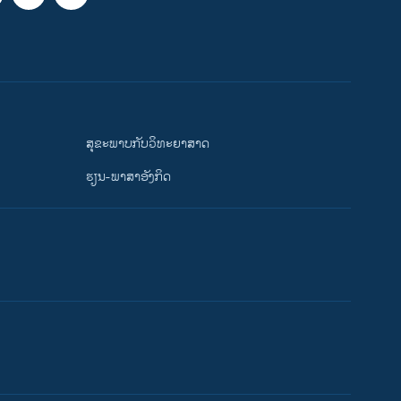
ສຸຂະພາບກັບວິທະຍາສາດ
ຮຽນ-ພາສາອັງກິດ