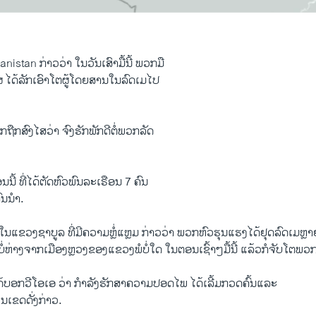
hanistan ກ່າວວ່າ ໃນວັນເສົາມື້ນີ້ ພວກມື
່ນໃຜ ໄດ້ລັກເອົາໂຕຜູ້ໂດຍສານໃນລົດເມໄປ
ກຖືກສົງໄສວ່າ ຈົງຮັກພັກດີຕໍ່ພວກລັດ
ນນີ້ ທີ່ໄດ້ຕັດຫົວພົນລະເຣືອນ 7​ ຄົນ
ົນນຳ.
ດ ໃນແຂວງຊາບູລ ທີ່ມີຄວາມຫຼໍ່ແຫຼມ ກ່າວວ່າ ພວກຫົວຮຸນແຮງໄດ້ຢຸດລົດເມຫຼາ
່ຫ່າງຈາກເມືອງຫຼວງຂອງແຂວງພໍບໍ່ໃດ ໃນຕອນເຊົ້າໆມື້ນີ້ ແລ້ວກໍຈັບໂຕພ
ໄດ້ບອກວີໂອເອ ວ່າ ກຳລັງຮັກສາຄວາມປອດໄພ ໄດ້ເລີ້ມກວດຄົ້ນ​ແລະ
ນເຂດດັ່ງກ່າວ.