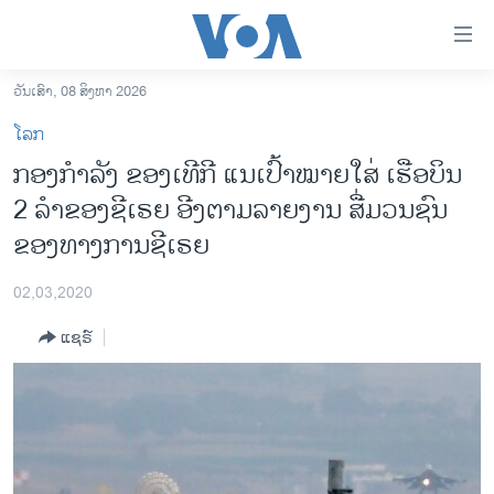
ລິ້ງ
ສຳຫລັບ
ເຂົ້າ
ວັນເສົາ, 08 ສິງຫາ 2026
ຫາ
ໂຮມເພຈ
ໂລກ
ຂ້າມ
ລາວ
​ກອງ​ກຳ​ລັງ ຂອງ​ເທີ​ກີ ແນ​ເປົ້າ​ໝາຍໃສ່ ເຮືອ​ບິນ
ຂ້າມ
ອາເມຣິກາ
2 ລຳ​ຂອງ​ຊີ​ເຣຍ ອີງ​ຕາມ​ລາຍ​ງານ ​ສື່ມວນ​ຊົນ
ຂ້າມ
ໄປ
ການເລືອກຕັ້ງ ປະທານາທີບໍດີ ສະຫະລັດ 2024
ຂອງທາງ​ການ​ຊີ​ເຣຍ
ຫາ
ຂ່າວ​ຈີນ
ຊອກ
02,03,2020
ຄົ້ນ
ໂລກ
ແຊຣ໌
ເອເຊຍ
ອິດສະຫຼະພາບດ້ານການຂ່າວ
ຊີວິດຊາວລາວ
ຊຸມຊົນຊາວລາວ