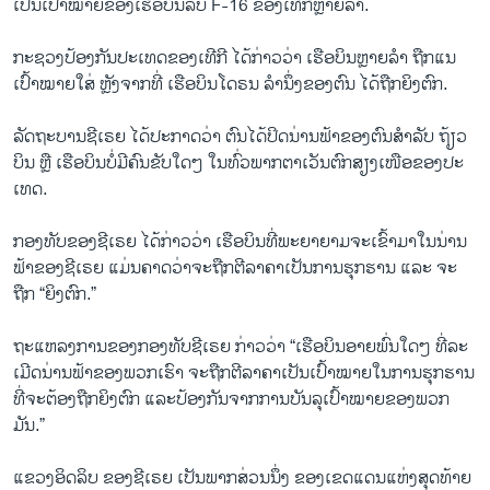
ເປັນ​ເປົ້າ​ໝາຍຂອງ​ເຮືອ​ບິນ​ລົບ F-16 ຂອງ​ເທີ​ກີຫຼາຍ​ລຳ.
ກະ​ຊວງ​ປ້ອງ​ກັນ​ປະ​ເທດ​ຂອງ​ເທີ​ກີ ໄດ້​ກ່າວ​ວ່າ ເຮືອ​ບິນຫຼາຍລຳ​ ຖືກ​ແນ​
ເປົ້າ​ໝາຍ​ໃສ່ ຫຼັງ​ຈາກ​ທີ່ ເຮືອ​ບິນ​ໂດ​ຣນ ​ລຳ​ນຶ່ງຂອງ​ຕົນ ໄດ້​ຖືກ​ຍິງ​ຕົກ.
ລັດ​ຖະ​ບານ​ຊີ​ເຣຍ ໄດ້​ປະ​ກາດ​ວ່າ ຕົນ​ໄດ້​ປິດ​ນ່ານ​ຟ້າ​ຂອງ​ຕົນສຳ​ລັບ ຖ້ຽວ​
ບິນ​ ຫຼື ເຮືອ​ບິນບໍ່​ມີ​ຄົນ​ຂັບໃດໆ ໃນ​ທົ່ວ​ພາກ​ຕ​າ​ເວັນ​ຕົກ​ສຽງ​ເໜືອ​ຂອງ​ປະ​
ເທດ.
ກອງ​ທັບ​ຂອງ​ຊີ​ເຣຍ ໄດ້​ກ່າວ​ວ່າ ເຮືອ​ບິນ​ທີ່​ພະ​ຍາ​ຍາມ​ຈະ​ເຂົ້າ​ມາ​ໃນ​ນ່ານ​
ຟ້າ​ຂອງ​ຊີ​ເຣຍ ແມ່ນ​ຄາດວ່າຈະ​ຖືກ​ຕີ​ລາ​ຄາ​ເປັນ​ການ​ຮຸກ​ຮານ ແລະ ຈະ​
ຖືກ “ຍິງ​ຕົກ.”
ຖະ​ແຫລງ​ການ​ຂອງກອງ​ທັບ​ຊີ​ເຣ​ຍ ກ່າວ​ວ່າ “ເຮືອ​ບິນ​ອາຍ​ພົ່ນ​ໃດໆ ທີ່​ລະ​
ເມີດ​ນ່ານ​ຟ້າ​ຂອງ​ພວກ​ເຮົາ ຈະ​ຖືກ​ຕີ​ລ​າ​ຄາ​ເປັນ​ເປົ້າ​ໝາຍ​ໃນ​ການ​ຮຸກ​ຮານ
ທີ່​ຈະ​ຕ້ອງ​ຖືກ​ຍິງ​ຕົກ ແລະ​ປ້ອງ​ກັນ​ຈາກ​ການ​ບັນ​ລຸ​ເປົ້າ​ໝາຍ​ຂອງ​ພວກ
ມັນ.”
ແຂວງ​ອິດ​ລິບ​ ຂອງ​ຊີ​ເຣຍ ເປັນ​ພາ​ກ​ສ່​ວນ​ນຶ່ງ ຂອງ​ເຂດ​ແດນ​ແຫ່ງ​ສຸດ​ທ້າຍ