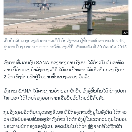
ວິທະຍາສາດ-ເທັກໂນໂລຈີ
ທຸລະກິດ
ພາສາອັງກິດ
ວີດີໂອ
ເຮືອ​ບິນ​ລົບ​ຂອງກອງ​ທັບ​ອາ​ກາດ​ເທີ​ກີ ບິນ​ລົງຈອດ ຢູ່​ທີ່​ຖານ​ທັບອາ​ກາດ Incirlik, ​
ສຽງ
ຢູ່ນອກ​ເມືອງ ອາ​ດາ​ນາ ທາງ​ພາກ​ໃຕ້​ຂອງ​ເທີ​ກີ, ​ວັນ​ພະ​ຫັດ ທີ 30 ກໍ​ລະ​ກົດ 2015.
ລາຍການກະຈາຍສຽງ
ອົງ​ການ​ສື່ມວນ​ຊົນ SANA ​ຂອງ​ທາງ​ການ ​ຊີ​ເຣຍ ໄດ້​ກ່າວ​ໃນ​ວັນ​ອາ​ທິດ​
ຕິດຕາມພວກເຮົາ ທີ່
ວານ ນີ້ວ່າ ກອງ​ກຳ​ລັງ​ຂອງ​ເທີ​ກີ ໄດ້​ແນ​ເປົ້າ​ໝາຍ​ໃສ່​ເຮືອ​ບິນ​ຂອງ ​ຊີ​ເຣຍ
ລາຍງານ
2 ລຳ ​ເທິງ​ນ່ານ​ຟ້າ​ຢູ່​ໃນພາກ​ພື້ນ​ຂອງ​ແຂວງ ອິດ​ລິບ.
ອົງ​ການ​ SANA ໄດ້​ລາຍ​ງານ​ວ່າ ພວກນັກ​ບິນ ​ລົງ​ສູ່​ພື້ນ​ດິນ​ໄດ້ ​ຢ່າງ​ປອດ​
ພາສາຕ່າງໆ
ໄພ ແລະ ໄດ້​ໂຕນ​ຈ້ອງ​ອອກ​ຈາກ​ເຮືອ​ບິນ​ລົບໂດຍບໍ່​ມີ​ຄົນ​ຂັບ.
ກຸ່ມ​ສິ້ງ​ຊອມ​ສິດ​ທິ​ມະ​ນຸດ​ຂອງ​ຊີ​ເຣຍ ທີ່​ມີ​ຫ້ອງ​ການ​ຕັ້ງ​ຢູ່​ໃນ​ອັງ​ກິດ ໄດ້​ກ່າວ​
ວ່າ ເຮືອ​ບິນ​ອາຍ​ພົ່ນ​ສອງ​ລຳ​ດັ່ງ​ກ່າວ ໄດ້​ຕົກ​ລົງ​ຢູ່​ໃນ​ເຂດ​ຄວບ​ຄຸມ​ໂດຍ​ລະ​
ບອບ​ການ​ປົກ​ຄອງ​ຂອງ​ຊີ​ເຣຍ ອາດ​ເປັນ​ໄປ​ໄດ້​ວ່າ ຫຼັງ​ຈາກ​ທີ່​ໄດ້​ຖືກ​ຕົກ​