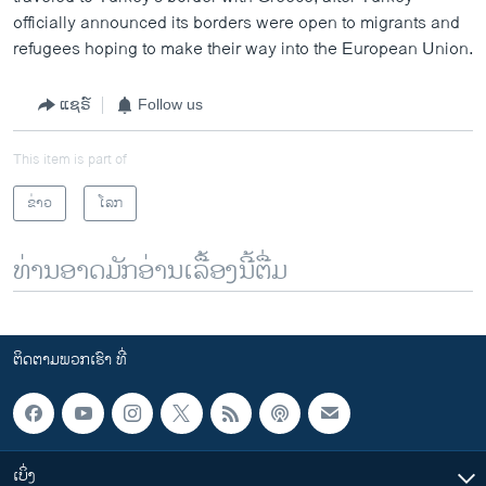
officially announced its borders were open to migrants and
refugees hoping to make their way into the European Union.
ແຊຣ໌
Follow us
This item is part of
ຂ່າວ
ໂລກ
ທ່ານອາດມັກອ່ານເລື້ອງນີ້ຕື່ມ
ຕິດຕາມພວກເຮົາ ທີ່
ເບິ່ງ