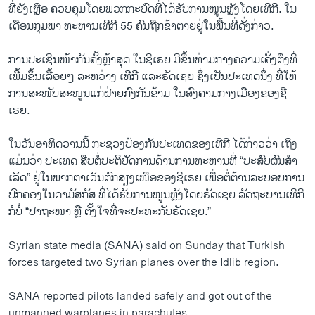
ທີ່​ຍັງ​ເຫຼືອ ຄວບ​ຄຸມ​ໂດຍ​ພວກ​ກະ​ບົດ​ທີ່​ໄດ້​ຮັບ​ການ​ໜູນຫຼັງ​ໂດຍ​ເທີ​ກີ. ໃນ​
ເດືອນ​ກຸມ​ພາ ທະ​ຫານ​ເທີ​ກີ 55 ຄົນ​ຖືກ​ຂ້າ​ຕາຍ​ຢູ່​ໃນ​ພື້ນ​ທີ່​ດັ່ງ​ກ່າວ.
ການ​ປະ​ເຊີນ​ໜ້າ​ກັນ​ຄັ້ງຫຼ້າ​ສຸດ ໃນ​ຊີ​ເຣຍ ມີ​ຂຶ້ນ​ທ່າມ​ກາງຄວາມ​ເຄັ່ງ​ຕຶງ​ທີ່​
ເພີ້ມ​ຂຶ້ນ​ເລື້ອຍໆ ລະ​ຫ​ວ່າງ ເທີ​ກີ ແລະ​ຣັດ​ເຊຍ ຊຶ່ງ​ເປັນ​ປະ​ເທດນຶ່ງ ​ທີ່​ໃຫ້​
ການ​ສະ​ໜັບ​ສະ​ໜູນ​ແກ່​ຝ່າຍ​ກົງ​ກັນ​ຂ້າມ ໃນ​ສົງ​ຄາມ​ກາງ​ເມືອງ​ຂອງ​ຊີ​
ເຣຍ.
ໃນ​ວັນ​ອາ​ທິດ​ວານນີ້ ກະ​ຊວງ​ປ້ອງ​ກັນ​ປະ​ເທດ​ຂອງ​ເທີ​ກີ ໄດ້​ກ່າວ​ວ່າ ເຖິງ​
ແມ່ນ​ວ່າ ປະ​ເທດ ສືບ​ຕໍ່​ປະ​ຕິ​ບັດ​ການ​ດ້ານ​ການ​ທະ​ຫານ​ທີ່ “ປະ​ສົບ​ຜົນ​ສຳ​
ເລັດ” ຢູ່​ໃນ​ພາກ​ຕາ​ເວັນ​ຕົກ​ສຽງ​ເໜືອ​ຂອງ​ຊີ​ເຣຍ ເພື່ອ​ຕໍ່​ຕ້ານລະ​ບອບ​ການ​
ປົກ​ຄອງ​ໃນ​ດາມັ​ສກັ​ສ ທີ່​ໄດ້​ຮັບ​ການ​ໜູນຫຼັງ​ໂດຍ​ຣັດ​ເຊຍ ​ລັດ​ຖະ​ບານ​ເທີ​ກີ
ກໍ​ບໍ່ “ປາ​ຖະ​ໜາ ຫຼື ຕັ້ງ​ໃຈ​ທີ່​ຈະ​ປະ​ທະ​ກັບ​ຣັດ​ເຊຍ.”
Syrian state media (SANA) said on Sunday that Turkish
forces targeted two Syrian planes over the Idlib region.
SANA reported pilots landed safely and got out of the
unmanned warplanes in parachutes.