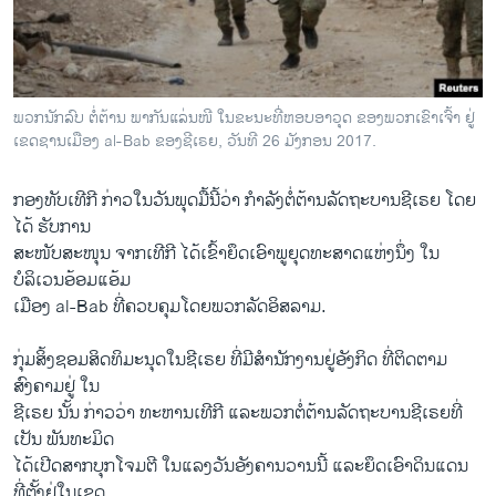
ວິທະຍາສາດ-ເທັກໂນໂລຈີ
ທຸລະກິດ
ພາສາອັງກິດ
ພວກນັກລົບ ຕໍ່ຕ້ານ ພາກັນແລ່ນໜີ ໃນຂະນະທີ່ຫອບອາວຸດ ຂອງພວກເຂົາເຈົ້າ ຢູ່
ວີດີໂອ
ເຂດຊານເມືອງ al-Bab ຂອງຊີເຣຍ, ວັນທີ 26 ມັງກອນ 2017.
ສຽງ
ກອງທັບ​ເທີກີ ກ່າວໃນ​ວັນ​ພຸດ​ມື້ນີ້ວ່າ ກຳລັງ​ຕໍ່ຕ້ານ​ລັດຖະບານ​ຊີ​ເຣຍ ​ໂດຍ​
ລາຍການກະຈາຍສຽງ
ໄດ້ ຮັບ​ການ
ຕິດຕາມພວກເຮົາ ທີ່
​ສະໜັບສະໜຸນ ​ຈາກ​ເທີ​ກີ ​ໄດ້​ເຂົ້າຍຶດ​ເອົາ​ພູ​ຍຸດ​ທະ​ສາດ​ແຫ່ງ​ນຶ່ງ ​ໃນ​
ລາຍງານ
ບໍລິເວນ​ອ້ອມ​ແອ້ມ
​ເມືອງ al-Bab ທີ່​ຄວບ​ຄຸມ​ໂດຍ​ພວກ​ລັດ​ອິສລາມ.
ພາສາຕ່າງໆ
ກຸ່ມ​ສິ້ງຊອມ​ສິດທິ​ມະນຸດ​ໃນ​ຊີ​ເຣຍ ທີ່​ມີ​ສຳນັກງານ​ຢູ່​ອັງກິດ ທີ່​ຕິດຕາມ​
ສົງຄາມ​ຢູ່ ​ໃນ​
ຊີ​ເຣຍ ນັ້ນ ກ່າວ​ວ່າ ທະຫານ​ເທີ​ກີ ​ແລະ​ພວກ​ຕໍ່ຕ້ານ​ລັດຖະບານ​ຊີ​ເຣຍທີ່​
ເປັນ ພັ​ນທະ​ມິດ
​ໄດ້​ເປີດສາກ​ບຸກ​ໂຈ​ມຕີ​ ໃນ​ແລງ​ວັນ​ອັງຄານ​ວານ​ນີ້ ​ແລະ​ຍຶ​ດ​ເອົາ​ດິນແດນ ​
ທີ່​ຕັ້ງຢູ່​ໃນ​ເຂດ