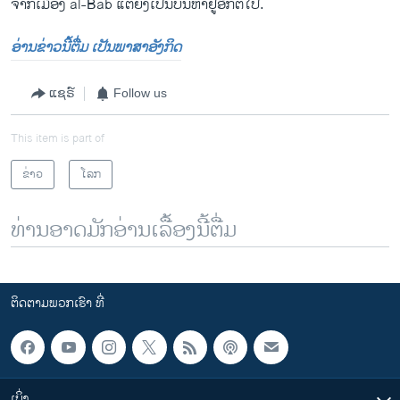
ຈາກ​ເມືອງ al-Bab ​ແຕ່​ຍັງ​ເປັນ​ບັນຫາຢູ່​ອີກ​ຕໍ່​ໄປ.
ອ່ານຂ່າວນີ້ຕື່ມ ເປັນພາສາອັງກິດ
ແຊຣ໌
Follow us
This item is part of
ຂ່າວ
ໂລກ
ທ່ານອາດມັກອ່ານເລື້ອງນີ້ຕື່ມ
ຕິດຕາມພວກເຮົາ ທີ່
ເບິ່ງ