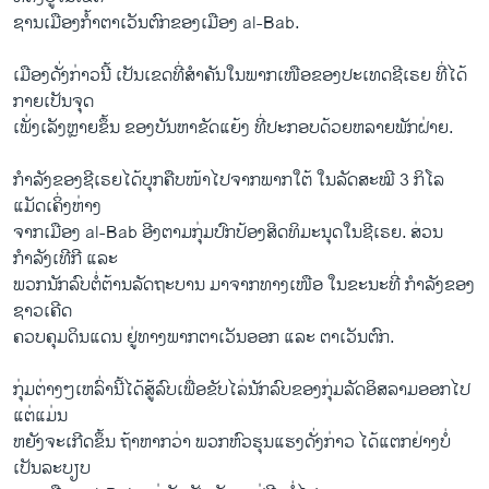
​ຊານ​ເມືອງກ້ຳ​ຕາ​ເວັນ​ຕົກ​ຂອງ​ເມື​ອງ al-Bab.
​ເມືອງ​ດັ່ງກ່າວນີ້ ​ເປັນ​ເຂດ​ທີ່​ສຳຄັນ​ໃນ​ພາກ​ເໜືອ​ຂອງ​ປະ​ເທດ​ຊີ​ເຣຍ ທີ່​ໄດ້​
ກາຍ​ເປັນ​ຈຸດ
​ເພັ່ງ​ເລັງ​ຫຼາຍຂຶ້ນ ຂອງບັນຫາ​ຂັດ​ແຍ້​ງ ທີ່​ປະກອບ​ດ້ວຍ​ຫລາຍ​ພັກ​ຝ່າຍ.
ກຳລັງ​ຂອງ​ຊີ​ເຣຍ​ໄດ້​ບຸກຄືບ​ໜ້າ​ໄປ​ຈາກ​ພາກ​ໃຕ້ ​ໃນ​ລັດສະ​ໝີ 3 ກິ​ໂລ​
ແມັດ​ເຄິ່ງຫ່າງ​
ຈາກ​ເມືອງ al-Bab ອີງ​ຕາມ​ກຸ່ມ​ປົກ​ປ້ອງ​ສິດທິ​ມະນຸດ​ໃນ​ຊີ​ເຣຍ. ສ່ວນ
ກຳລັງ​ເທີ​ກີ ​ແລະ
ພວກ​ນັກ​ລົບຕໍ່ຕ້ານລັດຖະບານ ມາ​ຈາກ​ທາງ​ເໜືອ ​ໃນ​ຂະນະ​ທີ່ ກຳລັງ​ຂອງ​
ຊາວເຄີ​ດ
ຄວບ​ຄຸມ​ດິນ​ແດນ ​ຢູ່​ທາງ​ພາກຕາ​ເວັນ​ອອກ ​ແລະ​ ຕາ​ເວັນ​ຕົກ.
ກຸ່ມ​ຕ່າງໆ​ເຫລົ່ານີ້​ໄດ້​ສູ້​ລົບ​ເພື່ອ​ຂັບ​ໄລ່​ນັກ​ລົບ​ຂອງ​ກຸ່ມ​ລັດ​ອິສລາມ​ອອກ​ໄປ ​
ແຕ່​ແມ່ນ​
ຫຍັງ​ຈະ​ເກີດ​ຂຶ້ນ ຖ້າ​ຫາກ​ວ່າ ພວກ​ຫົວ​ຮຸນ​ແຮງ​ດັ່ງກ່າ​ວ ໄດ້​ແຕກ​ຢ່າງ​ບໍ່​
ເປັນ​ລະບຽບ