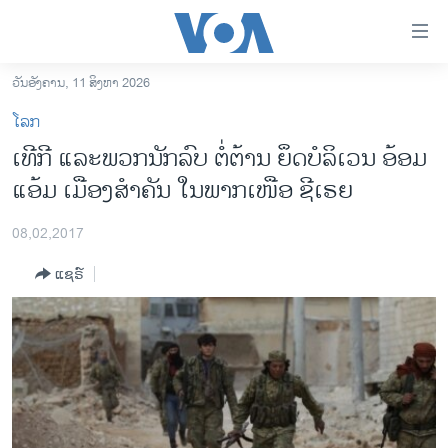
ລິ້ງ
ສຳຫລັບ
ເຂົ້າ
ວັນອັງຄານ, 11 ສິງຫາ 2026
ຫາ
ໂຮມເພຈ
ໂລກ
ຂ້າມ
ລາວ
ເທີກີ ແລະພວກນັກລົບ ຕໍ່ຕ້ານ ຍຶດບໍລິເວນ ອ້ອມ
ຂ້າມ
ອາເມຣິກາ
ແອ້ມ ເມືອງສຳຄັນ ໃນພາກເໜືອ ຊີເຣຍ
ຂ້າມ
ໄປ
ການເລືອກຕັ້ງ ປະທານາທີບໍດີ ສະຫະລັດ 2024
ຫາ
08,02,2017
ຂ່າວ​ຈີນ
ຊອກ
ແຊຣ໌
ຄົ້ນ
ໂລກ
ເອເຊຍ
ອິດສະຫຼະພາບດ້ານການຂ່າວ
ຊີວິດຊາວລາວ
ຊຸມຊົນຊາວລາວ