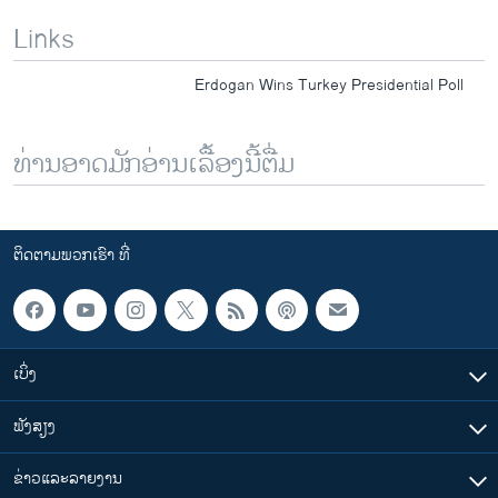
Links
Erdogan Wins Turkey Presidential Poll
ທ່ານອາດມັກອ່ານເລື້ອງນີ້ຕື່ມ
ຕິດຕາມພວກເຮົາ ທີ່
ເບິ່ງ
ຟັງສຽງ
ຂ່າວແລະລາຍງານ