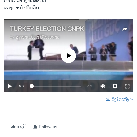
ເປັນ​ເວລາ​ນຶ່ງ​ທົດສະວັດ
ຂອງ​ທ່ານໄປ​ຕື່ມ​ອີກ.
TURKEY ELECTION CNPK
by
ສຽງອາເມຣິກາ ວີໂອເອລາວ
No media source currently available
0:00
2:45
ລິງໂດຍກົງ
ແຊຣ໌
Follow us