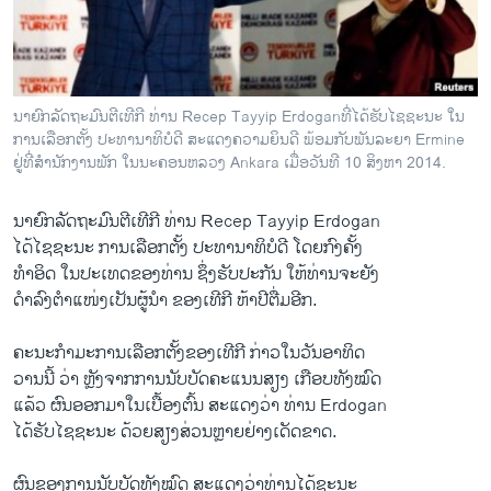
ວິທະຍາສາດ-ເທັກໂນໂລຈີ
ທຸລະກິດ
ພາສາອັງກິດ
ນາຍົກລັດຖະມົນຕີ​ເທີ​ກີ ທ່ານ Recep Tayyip Erdogan ​ທີ່ໄດ້​​ຮັບໄຊຊະນະ ໃນ​
ວີດີໂອ
ການ​ເລືອກ​ຕັ້ງ ປະທານາທິບໍດີ ສະແດງຄວາມຍິນດີ ພ້ອມກັບພັນລະຍາ Ermine
ຢູ່ທີ່ສຳນັກງານພັກ ໃນນະຄອນຫລວງ Ankara ເມື່ອວັນທີ 10 ສິງຫາ 2014.
ສຽງ
ນາຍົກລັດຖະມົນຕີ​ເທີ​ກີ ທ່ານ Recep Tayyip Erdogan
ລາຍການກະຈາຍສຽງ
ຕິດຕາມພວກເຮົາ ທີ່
​ໄດ້ໄຊຊະນະ ​ການ​ເລືອກ​ຕັ້ງ ປະທານາທິບໍດີ​ ໂດຍ​ກົງຄັ້ງ
ລາຍງານ
ທຳ​ອິດ ໃນປະ​ເທດ​ຂອງທ່ານ ຊຶ່ງຮັບປະກັນ ໃຫ້ທ່ານ​ຈະ​ຍັງ
​ດຳລົງ​ຕຳ​ແໜ່​ງເປັນ​ຜູ້ນຳ ​ຂອງ​ເທີ​ກີ ​ຫ້າ​ປີ​ຕື່ມ​ອີກ.
ພາສາຕ່າງໆ
ຄະນະ​ກຳມະການ​ເລືອກ​ຕັ້ງຂອງ​ເທີ​ກີ ກ່າວ​ໃນ​ວັນ​ອາທິດ​
ວານ​ນີ້ ວ່າ ຫຼັງ​ຈາກການນັບ​ບັດຄະ​ແນນສຽງ ເກືອບທັງ​ໝົດ
​ແລ້ວ ຜົນ​ອອກ​ມາ​ໃນ​ເບື້ອງ​ຕົ້ນ ສະ​ແດງ​ວ່າ ທ່ານ Erdogan
​ໄດ້​ຮັບ​ໄຊຊະນະ ດ້ວຍ​ສຽງສ່ວນ​ຫຼາຍຢ່າງ​ເດັດຂາດ.
ຜົນ​ຂອງ​ການ​ນັບ​ບັດ​ທັງ​ໝົດ ສະ​ແດງວ່າ​ທ່ານໄດ້​ຊະນະ