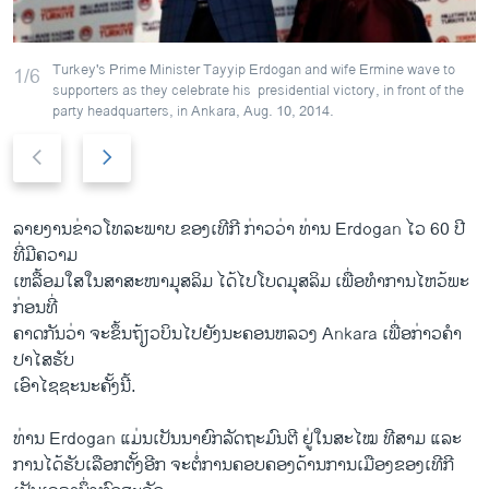
Turkey's Prime Minister Tayyip Erdogan and wife Ermine wave to
1/6
supporters as they celebrate his presidential victory, in front of the
party headquarters, in Ankara, Aug. 10, 2014.
P
N
r
e
e
x
v
t
ລາຍ​ງານ​ຂ່າວໂທລະພາບ ​ຂອງ​ເທີ​ກີ ກ່າວ​ວ່າ ທ່ານ Erdogan ​ໄວ 60 ປີ ​
i
s
ທີ່​ມີ​ຄວາມ
o
l
ເຫລື້ອມ​ໃສ​ໃນສາ​ສະໜາ​ມຸສລິ​ມ ​ໄດ້​ໄປ​ໂບດ​ມຸສລິ​ມ​ ເພື່ອ​ທຳ​ການ​ໄຫ​ວ້ພະ
u
i
ກ່ອນທີ່​
s
d
ຄາດກັນວ່າ ຈະ​ຂຶ້ນຖ້ຽວ​ບິນ​ໄປ​ຍັງ​ນະຄອນຫລວງ Ankara ເພື່ອ​ກ່າວ​ຄຳ
s
e
ປາ​ໄສຮັບ
l
ເອົາໄຊຊະນະຄັ້ງນີ້.
i
d
ທ່ານ Erdogan ​ແມ່ນເປັນ​ນາຍົກລັດຖະມົນຕີ ຢູ່​ໃນສະ​ໄໝ ທີສາມ ​ແລະ
e
ການ​ໄດ້​ຮັບ​ເລືອກຕັ້ງອີກ ຈະ​ຕໍ່ການຄອບ​ຄອງດ້ານ​ການ​ເມືອງ​ຂອງ​ເທີ​ກີ ​