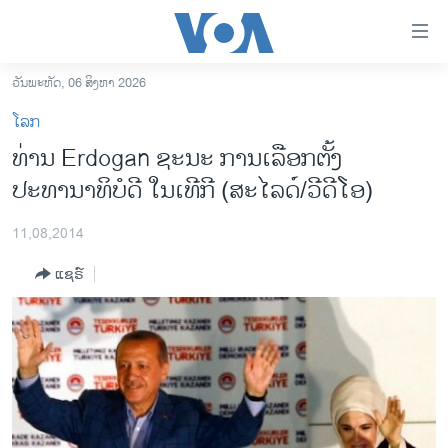
ລິ້ງ
ສຳຫລັບ
ເຂົ້າ
ວັນພະຫັດ, 06 ສິງຫາ 2026
ຫາ
ໂຮມເພຈ
ໂລກ
ຂ້າມ
ລາວ
ທ່ານ Erdogan ​ຊະນະ ​ການ​ເລືອກ​ຕັ້ງ
ຂ້າມ
ອາເມຣິກາ
ປະທານາທິບໍດີ ໃນເທີກີ (ສະໄລດ໌/ວີດີໂອ)
ຂ້າມ
ໄປ
ການເລືອກຕັ້ງ ປະທານາທີບໍດີ ສະຫະລັດ 2024
ຫາ
11,08,2014
ຂ່າວ​ຈີນ
ຊອກ
ແຊຣ໌
ຄົ້ນ
ໂລກ
ເອເຊຍ
ອິດສະຫຼະພາບດ້ານການຂ່າວ
ຊີວິດຊາວລາວ
ຊຸມຊົນຊາວລາວ