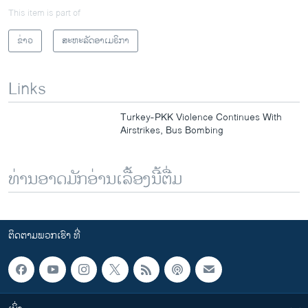
This item is part of
ຂ່າວ
ສະຫະລັດອາເມຣິກາ
Links
Turkey-PKK Violence Continues With
Airstrikes, Bus Bombing
ທ່ານອາດມັກອ່ານເລື້ອງນີ້ຕື່ມ
ຕິດຕາມພວກເຮົາ ທີ່