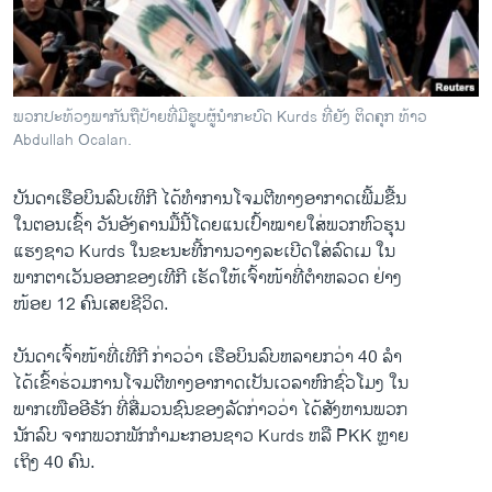
ວິທະຍາສາດ-ເທັກໂນໂລຈີ
ທຸລະກິດ
ພາສາອັງກິດ
ພວກປະທ້ວງພາກັນຖືປ້າຍທີ່ມີຮູບຜູ້ນຳກະບົດ Kurds ທີ່ຍັງ ຕິດຄຸກ ທ້າວ
ວີດີໂອ
Abdullah Ocalan.
ສຽງ
ບັນດາເຮືອບິນ​ລົບ​ເທິ​ກີ ​ໄດ້​ທຳ​ການ​ໂຈມ​ຕີ​ທາງ​ອາກາດ​ເພີ້​ມຂື້ນ
ລາຍການກະຈາຍສຽງ
​ໃນ​ຕອນ​ເຊົ້າ ວັນ​ອັງຄານ​ມື້​ນີ້ໂດຍ​ແນເປົ້າໝາຍໃສ່ພວກ​ຫົວ​ຮຸນ​
ຕິດຕາມພວກເຮົາ ທີ່
ແຮງຊາວ Kurds ​ໃນ​ຂະນະ​ທີ້​ການວາງ​ລ​ະ​ເບີ​ດໃສ່​ລົດ​ເມ ໃນ​
ລາຍງານ
ພາກ​ຕາ​ເວັນ​ອອກ​ຂອງ​ເທີ​ກີ ​ເຮັດ​ໃຫ້ເຈົ້າ​ໜ້າທີ່​ຕຳຫລວດ ຢ່າງ​
ໜ້ອຍ 12 ຄົນ​ເສຍ​ຊີວິດ.
ພາສາຕ່າງໆ
ບັນດາ​ເຈົ້າ​ໜ້າ​ທີ່​ເທີ​ກີ ກ່າວ​ວ່າ ​ເຮືອບິນ​ລົບ​ຫລາຍ​ກວ່າ 40 ລໍາ​
ໄດ້​ເຂົ້າ​ຮ່ວມ​ການໂຈມຕີທາງອາກາດເປັນເວລາ​ຫົກ​ຊົ່ວ​ໂມງ ​ໃນ
​ພາກ​ເໜືອ​ອີຣັກ ທີ່​ສື່ມວນຊົນຂອງ​ລັດ​ກ່າວ​ວ່າ ​ໄດ້​ສັງຫານ​ພວກ​
ນັກ​ລົບ ​ຈາກພວກພັກກຳມະກອນຊາວ Kurds ຫລື PKK ຫຼາຍ
ເຖິງ 40 ຄົນ.