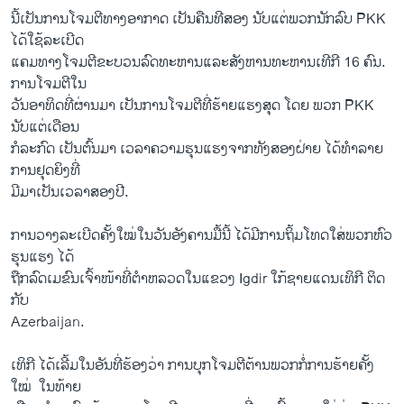
ນີ້​ເປັນການ​ໂຈມ​ຕີທາງ​ອາກາດ ເປັນຄືນທີສອງ ນັບ​ແຕ່ພວກ​ນັກ​ລົບ PKK ​
ໄດ້​ໃຊ້ລະ​ເບີດ​
ແຄມທາງ​ໂຈມ​ຕີ​ຂະ​ບວນລົດ​ທະຫານແລະ​ສັງຫານທະຫານເທີ​ກີ 16 ຄົນ.
ການ​ໂຈມ​ຕີ​ໃນ
​ວັນ​ອາທິດ​ທີ່​ຜ່ານ​ມາ ​ເປັນ​ການໂຈມຕີທີ່ຮ້າຍແຮງສຸດ​ ໂດ​ຍ ພວກ PKK
ນັບ​ແຕ່​ເດືອນ
​ກໍລະກົດ ເປັນຕົ້ນມາ ເວລາ​ຄວາມຮຸນ​ແຮງ​ຈາກ​ທັງ​ສອງຝ່າຍ ​ໄດ້​ທຳລາຍ​
ການ​ຢຸດ​ຍິງທີ່
ມີມາ​ເປັນ​ເວລາ​ສອງ​ປີ.
ການວາງ​ລ​ະ​ເບີດຄັ້ງ​ໃໝ່​ໃນ​ວັນ​ອັງ​ຄານ​ມື້​ນີ້ ​ໄດ້ມີການຖິ້ມໂທດໃສ່​ພວກ​ຫົວ​
ຮຸນແຮງ ໄດ້
ຖືກລົດເມຂົນ​ເຈົ້າ​ໜ້າ​ທີ່​ຕຳຫລວດໃນ​ແຂວງ Igdir ​ໃກ້​ຊາຍ​ແດນເທິ​ກີ ຕິດ
ກັບ
Azerbaijan.
​ເທິ​ກີ ​ໄດ້​ເລີ້ມ​ໃນອັນ​ທີ່​ຮ້ອງ​ວ່າ ການບຸກໂຈມຕີຕ້ານພວກ​ກໍ່​ການ​ຮ້າຍ​ຄັ້ງ
ໃໝ່ ​ ​ໃນ​ທ້າຍ