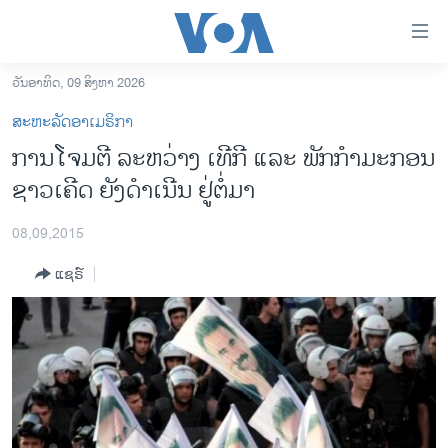
ລິ້ງ
ສຳຫລັບ
ເຂົ້າ
ວັນອາທິດ, 09 ສິງຫາ 2026
ຫາ
ໂຮມເພຈ
ສະຫະລັດອາເມຣິກາ
ຂ້າມ
ລາວ
ການໂຈມຕີ ລະຫວ່າງ ເທີກີ ແລະ ພັກກຳມະກອນ
ຂ້າມ
ອາເມຣິກາ
ຊາວເຄີດ ຍັງດຳເນີນ ຢູ່ຕໍ່ມາ
ຂ້າມ
ໄປ
ການເລືອກຕັ້ງ ປະທານາທີບໍດີ ສະຫະລັດ 2024
ຫາ
08,09,2015
ຂ່າວ​ຈີນ
ຊອກ
ແຊຣ໌
ຄົ້ນ
ໂລກ
ເອເຊຍ
ອິດສະຫຼະພາບດ້ານການຂ່າວ
ຊີວິດຊາວລາວ
ຊຸມຊົນຊາວລາວ