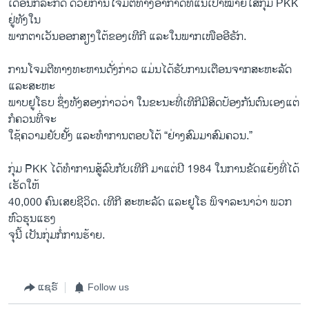
​ເດືອນກໍລະ​ກົດ ດ້ວຍ​ການ​ໂຈມ​ຕີ​ທາງ​ອາກາດທີ່ແນເປົ້າໝາຍໃສ່​ກຸ່ມ PKK
ຢູ່ທັງ​ໃນ​
ພາກ​ຕາ​ເວັນ​ອອກສຽງ​ໃຕ້ຂອງເທີກີ ແລະ​ໃນ​ພາກ​ເໜືອ​ອີຣັກ.
ການໂຈມ​ຕີ​ທາງ​ທະຫານ​ດັ່ງກ່າວ ແມ່ນໄດ້ຮັບການເຕືອນຈາກສະຫະລັດ ​
ແລະ​ສະຫະ
ພາບ​ຢູ​ໂຣບ ຊຶ່ງ​ທັງ​ສອງ​ກ່າວ​ວ່າ ​ໃນ​ຂະນະ​ທີ່​ເທີ​ກີມີ​ສິດປ້ອງ​ກັນ​ຕົນ​ເອງ​ແຕ່
ກໍຄວນ​ທີ່​ຈະ
​ໃຊ້ຄວາມຍັບ​ຢັ້ງ ​ແລະທຳການ​ຕອບ​ໂຕ້ “ຢ່າງ​ສົມ​ມາ​ສົມຄວນ.”
ກຸ່ມ PKK ​ໄດ້​ທຳ​ການ​ສູ້​ລົບ​ກັບ​ເທີ​ກີ ມາ​ແຕ່​ປີ 1984 ​ໃນການຂັດ​ແຍ້​ງທີ່​ໄດ້​
ເຮັດ​ໃຫ້
40,000 ຄົນ​ເສຍ​ຊີວິດ. ​ເທີ​ກີ ​ສະຫະລັດ ​ແລະ​ຢູ​ໂຣ ພິຈາລະ​ນາ​ວ່າ ພວກ​
ຫົວ​ຮຸນແຮງ
​ຈຸນີ້ ເປັນ​ກຸ່ມ​ກໍ່​ການ​ຮ້າຍ.
ແຊຣ໌
Follow us