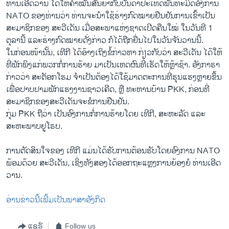
ທ່ານເອີດວານ ​ໄດ້​ໃຫ້​ຄຳ​ໝັ້ນ​ສັນຍາ​ກັບ​ບັນດາ​ປະ​ເທດ​ພັນທະ​ມິດອົງການ
NATO ຂອງ​ທ່ານ​ວ່າ ທ່ານ​ຈະ​ນຳ​ໃຊ້​ຮ່າງ​ກົດໝາຍ​ຢືນຢັນການ​ເຂົ້າ​ເປັນ​
ສະມາຊິກ​ຂອງ​ ສະ​ວີ​ເດັນ ​ເມື່ອ​ສະພາ​ແຫ່ງ​ຊາດ​ເປີດ​ຄືນ​ໃໝ່ ​ໃນ​ວັນ​ທີ 1
ຕຸລາ​ນີ້ ​ແລະ​ຮ່າງ​ກົດໝາຍ​ດັ່ງກ່າວ ກໍ​ໄດ້​ຖືກ​ຍື່ນ​ໄປໃນ​ວັນ​ຈັນ​ວານນີ້.
ໃນກ່ອນ​ໜ້າ​ນັ້ນ, ເທີກີ ໄດ້​ອ້າງເຖິງຂໍ້​ກ່າວ​ຫາ ກ່ຽວກັບວ່າ ​ສະ​ວີ​ເດັນ ​ໄດ້ໃຫ້
ທີ່ພັກພິງ​ແກ່ພວກ​ກໍ່​ການ​ຮ້າຍ ມາ​ເປັນ​ເຫດຜົນ​ທີ່ເຮັດໃຫ້​ຫຼ້າ​ຊ້າ. ອັງກາຣາ
ກ່າວວ່າ ສະຕັອກໂຮມ ຈໍາເປັນຕ້ອງໄດ້ໃຊ້ມາດຕະການທີ່ຮຸນແຮງຫຼາຍຂຶ້ນ
ເພື່ອປາບປາມພັກແຮງງານຊາວເຄີດ, ຫຼື ທະຫານບ້ານ PKK, ກ່ອນທີ່
ສະມາຊິກຂອງສະວີເດັນຈະຂໍການຢືນຢັນ.
ກຸ່ມ PKK ຖືວ່າ ​ເປັນ​ອົງການ​ກໍ່​ການ​ຮ້າຍ​ໂດຍ ເທີກີ, ສະຫະລັດ ແລະ
ສະຫະພາບຢູໂຣບ.
ການ​ຕັດສິນ​ໃຈ​ຂອງ ເທີກີ ​ແມ່ນ​ໄດ້​ຮັບ​ການ​ຕ້ອນຮັບ​ໂດຍອົງການ NATO
ພ້ອມດ້ວຍ ສະວີ​ເດັນ, ເຊິ່ງ​ທັງ​ສອງ​ໄດ້​ອອກ​ຖະ​ແຫຼ​ງການ​ຍ້ອງຍໍ​ ທ່ານເອີດ
ວານ.
ອ່ານຂ່າວນີ້ເພີ້ມເປັນພາສາອັງກິດ
ແຊຣ໌
Follow us