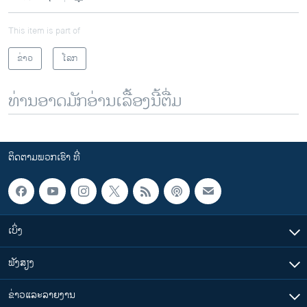
This item is part of
ຂ່າວ
ໂລກ
ທ່ານອາດມັກອ່ານເລື້ອງນີ້ຕື່ມ
ຕິດຕາມພວກເຮົາ ທີ່
ເບິ່ງ
ຟັງສຽງ
ຂ່າວແລະລາຍງານ