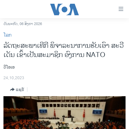
ລິ້ງ
ສຳຫລັບ
ເຂົ້າ
ວັນພະຫັດ, 06 ສິງຫາ 2026
ຫາ
ໂຮມເພຈ
ໂລກ
ຂ້າມ
ລາວ
ລັດຖະສະພາເທີກີ ພິຈາລະນາການຮັບເອົາ ສະວີ
ຂ້າມ
ອາເມຣິກາ
ເດັນ ເຂົ້າເປັນສະມາຊິກ ອົງການ NATO
ຂ້າມ
ໄປ
ການເລືອກຕັ້ງ ປະທານາທີບໍດີ ສະຫະລັດ 2024
ຫາ
ວີໂອເອ
ຂ່າວ​ຈີນ
ຊອກ
24,10,2023
ຄົ້ນ
ໂລກ
ແຊຣ໌
ເອເຊຍ
ອິດສະຫຼະພາບດ້ານການຂ່າວ
ຊີວິດຊາວລາວ
ຊຸມຊົນຊາວລາວ