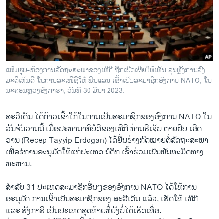
ວິທະຍາສາດ-ເທັກໂນໂລຈີ
ທຸລະກິດ
ພາສາອັງກິດ
ວີດີໂອ
ແຟ້ມຮູບ-ຫ້ອງການລັດຖະສະພາຂອງເທີກີ ຖືກເປີດເຜີຍໃຫ້ເຫັນ ລຸນຫຼັງການລົງ
ສຽງ
ມະຕິເຫັນດີ ໃນການສະເໜີຊື່ໃຫ້ ຟິນແລນ ເຂົ້າເປັນສະມາຊິກອົງການ NATO, ໃນ
ນະຄອນຫຼວງອັງກາຣາ, ວັນທີ 30 ມີນາ 2023.
ລາຍການກະຈາຍສຽງ
ຕິດຕາມພວກເຮົາ ທີ່
ລາຍງານ
ສະວີເດັນ ໄດ້ກ້າວເຂົ້າໃກ້ໃນການເປັນສະມາຊິກຂອງອົງການ NATO ໃນ
ວັນຈັນວານນີ້ ເມື່ອປະທານາທິບໍດີຂອງເທີກີ ທ່ານຣີເຊັບ ຕາຍຢິບ ເອີດ
ວານ (Recep Tayyip Erdogan) ໄດ້ຍື່ນຮ່າງກົດໝາຍຕໍ່ລັດຖະສະພາ
ພາສາຕ່າງໆ
ເພື່ອຂໍການອະນຸມັດໃຫ້ແກ່ປະເທດ ນໍດິກ ເຂົ້າຮ່ວມເປັນພັນທະມິດທາງ
ທະຫານ.
ສໍາລັບ 31 ປະ​ເທດ​ສະມາຊິກອື່ນໆ​ຂອງອົງການ NATO ໄດ້​ໃຫ້ການ
ອະນຸມັດ ການເຂົ້າເປັນສະມາຊິກຂອງ ສະວີເດັນ ແລ້ວ​, ເຮັດ​ໃຫ້​ ເທີກີ ​
ແລະ​ ຮັງກາຣີ ​ເປັນ​ປະ​ເທດ​ສຸດ​ທ້າຍ​ທີ່​ຍັງ​ບໍ່ໄດ້ເຮັດເທື່ອ.