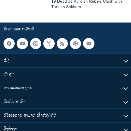
19 Dead as Kurdish Rebels Clash with
Turkish Soldiers
ຕິດຕາມພວກເຮົາ ທີ່
ເບິ່ງ
ຟັງສຽງ
ຂ່າວແລະລາຍງານ
ຕິດຕໍ່ພວກເຮົາ
ວີໂອເອລາວ ສາມາດ ເຂົ້າເຖິງໄດ້ທີ່
​ລິ້ງ​ຕ່າງໆ