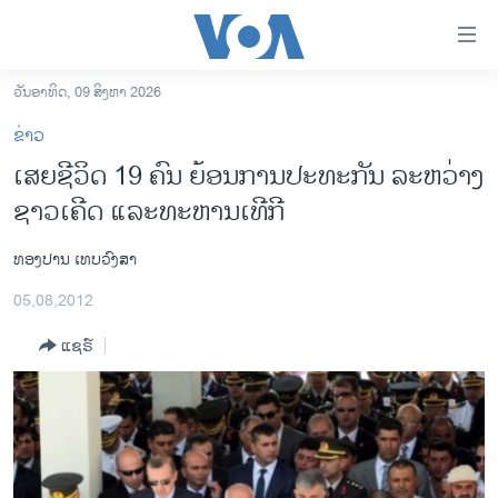
ລິ້ງ
ສຳຫລັບ
ເຂົ້າ
ວັນອາທິດ, 09 ສິງຫາ 2026
ຫາ
ໂຮມເພຈ
ຂ່າວ
ຂ້າມ
ລາວ
ເສຍຊີວິດ 19 ຄົນ ຍ້ອນການປະທະກັນ ລະຫວ່າງ
ຂ້າມ
ອາເມຣິກາ
ຊາວເຄີດ ແລະທະຫານເທີກີ
ຂ້າມ
ໄປ
ການເລືອກຕັ້ງ ປະທານາທີບໍດີ ສະຫະລັດ 2024
ຫາ
ທອງປານ ເທບວົງສາ
ຂ່າວ​ຈີນ
ຊອກ
05,08,2012
ຄົ້ນ
ໂລກ
ແຊຣ໌
ເອເຊຍ
ອິດສະຫຼະພາບດ້ານການຂ່າວ
ຊີວິດຊາວລາວ
ຊຸມຊົນຊາວລາວ