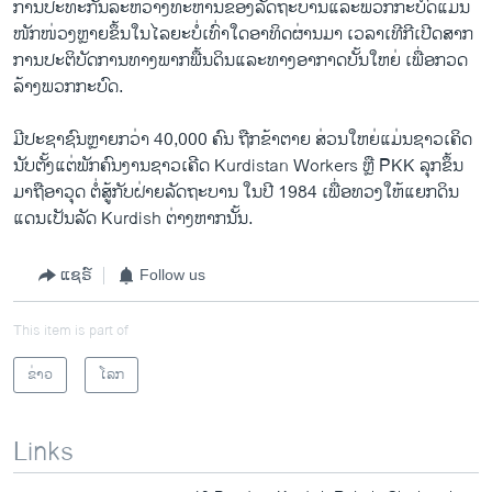
​ການ​ປະ​ທະ​ກັນ​ລະຫວ່າງ​ທະຫານ​ຂອງ​ລັດຖະບານ​ແລະ​ພວກກະບົດ​ແມ່ນ​
ໜັກໜ່ວງຫຼາຍຂຶ້ນ​ໃນ​ໄລ​ຍະ​ບໍ່​ເທົ່າ​ໃດ​ອາທິດ​ຜ່ານ​ມາ ​ເວລາເທີ​ກີເປີດ​ສາກ
ການ​ປະຕິບັດ​ການ​ທາງ​ພາກ​ພື້ນ​ດິນ​ແລະ​ທາງ​ອາກາດ​ບັ້ນ​ໃຫຍ່ ​ເພື່ອ​ກວດ​
ລ້າງ​ພວກ​ກະບົດ.
​ມີ​ປະຊາຊົນຫຼາຍກວ່າ 40,000 ຄົນ ຖືກ​ຂ້າ​ຕາຍ ສ່ວນ​ໃຫຍ່​ແມ່ນ​ຊາວ​ເຄິດ
ນັບ​ຕັ້ງ​ແຕ່​ພັກຄົນ​ງານ​ຊາວ​ເຄີ​ດ Kurdistan Workers ຫຼື PKK ລຸກ​ຂຶ້ນ​
ມາ​ຖື​ອາວຸດ​ ຕໍ່ສູ້​ກັບ​ຝ່າຍ​ລັດຖະບານ ​ໃນ​ປີ 1984 ​ເພື່ອ​ທວງ​ໃຫ້​ແຍກ​ດິນ​
ແດນເປັນ​ລັດ​ Kurdish ຕ່າງຫາກນັ້ນ.
ແຊຣ໌
Follow us
This item is part of
ຂ່າວ
ໂລກ
Links