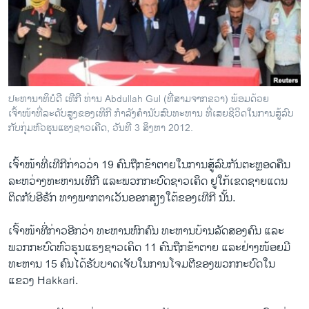
ວິທະຍາສາດ-ເທັກໂນໂລຈີ
ທຸລະກິດ
ພາສາອັງກິດ
ວີດີໂອ
ປະທານາທິບໍດີ ເທີກີ ທ່ານ Abdullah Gul (ທີ່ສາມຈາກຂວາ) ພ້ອມດ້ວຍ
ສຽງ
ເຈົ້າໜ້າທີ່ລະດັບສູງຂອງເທີກີ ກໍາລັງຄໍານັບສົບທະຫານ ທີ່ເສຍຊີວິດໃນການສູ້ລົບ
ກັບກຸ່ມຫົວຮຸນແຮງຊາວເຄີດ, ວັນທີ 3 ສິງຫາ 2012.
ລາຍການກະຈາຍສຽງ
ຕິດຕາມພວກເຮົາ ທີ່
ລາຍງານ
ເຈົ້າໜ້າ​ທີ່​ເທີ​ກີ​ກ່າວ​ວ່າ 19 ຄົນ​ຖືກ​ຂ້າ​ຕາຍ​ໃນ​ການ​ສູ້​ລົບ​ກັນ​ຕະຫຼອດຄືນ
ລະຫວ່າງ​ທະຫານ​ເທີ​ກີ ​ແລະ​ພວກ​ກະບົດຊາວ​ເຄິດ ຢູ​ໃກ້​ເຂດ​ຊາ​ຍ​ແດນ​
ຕິດ​ກັບ​ອີຣັກ ທາງ​ພາກ​ຕາ​ເວັນ​ອອກສຽງ​ໃຕ້​ຂອງ​ເທີ​ກີ ນັ້ນ.
ພາສາຕ່າງໆ
​ເຈົ້າໜ້າ​ທີ່​ກ່າວ​ອີກ​ວ່າ ທະຫານ​ຫົກ​ຄົນ ທະຫານ​ບ້ານ​ລັດ​ສອງ​ຄົນ ​ແລະ​
ພວກ​ກະບົດ​ຫົວ​ຮຸນ​ແຮງ​ຊາວ​ເຄິດ 11 ຄົນ​ຖືກ​ຂ້າ​ຕາຍ ​ແລະ​ຢ່າງ​ໜ້ອຍ​ມີ
ທະຫານ 15 ຄົນ​ໄດ້​ຮັບ​ບາດ​ເຈັບ​ໃນ​ການ​ໂຈມ​ຕີ​ຂອງ​ພວກກະບົດ​ໃນ​
ແຂວງ Hakkari.