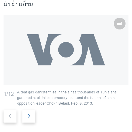
ນຳ ຝ່າຍຄ້ານ
A tear gas canister flies in the air as thousands of Tunisians
1/12
gathered at el Jallez cemetery to attend the funeral of slain
opposition leader Chokri Belaid, Feb. 8, 2013.
P
N
r
e
e
x