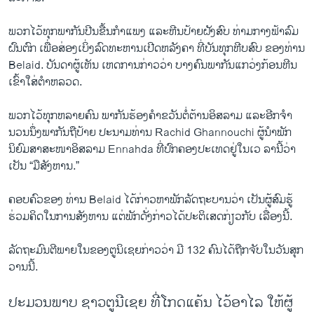
ພວກ​ໄວ້​ທຸກພາກັນ​ປີນ​ຂື້ນກຳ​ແພງ ​ແລະຫີນປ້າຍ​ຝັງ​ສົບ ທ່າມກາງ​ຟ້າ​ລົມ​
ຝົນຕົກ ​ເພື່ອ​ສ່ອງ​ເບິ່ງລົດ​ທະ​ຫານເປີດ​ຫລັງ​ຄາ ທີ່ບັນທຸກ​ຫີບ​ສົບ ຂອງ​ທ່ານ
Belaid. ບັນດາ​ຜູ້​ເຫັນ​ ເຫ​ດການ​ກ່າວ​ວ່າ ບາງ​ຄົນ​ພາກັນ​ແກວ່ງ​ກ້ອນ​ຫີນ​
ເຂົ້າ​ໃສ່​ຕໍາຫລວດ.
ພວກໄວ້ທຸກ​ຫລາຍ​ຄົນ ພາກັນ​ຮ້ອງຄຳ​ຂວັນ​ຕໍ່​ຕ້ານອິສລາມ ​ແລະອີກ​ຈໍາ
ນວນ​ນຶ່ງ​ພາກັນ​ຖື​ປ້າຍ​ ປະນາມທ່ານ Rachid Ghannouchi ຜູ້​ນໍາພັກ​
ນິຍົມ​ສາສະໜາອິສລາມ Ennahda ທີ່​ປົກຄອງ​ປະ​ເທດ​ຢູ່​ໃນ​ເວ ລານີ້ວ່າ ​
ເປັນ “ມື​ສັງຫານ.”
ຄອບຄົວ​ຂອງ ທ່ານ Belaid ​ໄດ້​ກ່າວ​ຫາພັກ​ລັດຖະບານ​ວ່າ ​ເປັນ​ຜູ້​ສົມຮູ້​
ຮ່ວມ​ຄິດ​ໃນ​ການ​ສັງຫານ ​ແຕ່​ພັກ​ດັ່ງກ່າວ​ໄດ້​ປະຕິ​ເສດກ່ຽວ​ກັບ ​ເລື່ອງ​ນີ້.
ລັດຖະມົນຕີ​ພາຍ​ໃນ​ຂອງຕູ​ນິ​ເຊ​ຍກ່າວ​ວ່າ ມີ 132 ຄົນ​ໄດ້​ຖືກ​ຈັບ​ໃນ​ວັນ​ສຸກ​
ວານ​ນີ້.
ປະມວນພາບ ຊາວຕູນີເຊຍ ທີ່ໂກດແຄ້ນ ໄວ້ອາໄລ ໃຫ້ຜູ້