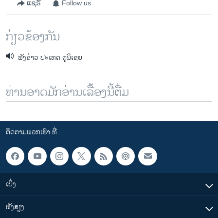
v
t
ແຊຣ໌
Follow us
i
s
o
l
ກ່ຽວຂ້ອງກັນ
u
i
s
d
ຟັງຂ່າວ ປະເທດ ຕູນິເຊຍ
s
e
l
i
ທ່ານອາດມັກອ່ານເລື້ອງນີ້ຕື່ມ
d
e
ຕິດຕາມພວກເຮົາ ທີ່
ເບິ່ງ
ຟັງສຽງ