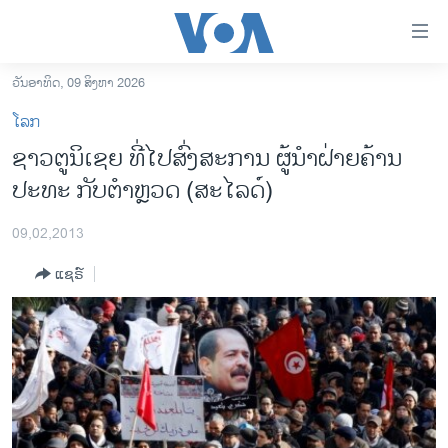
ລິ້ງ
ສຳຫລັບ
ເຂົ້າ
ວັນອາທິດ, 09 ສິງຫາ 2026
ຫາ
ໂຮມເພຈ
ໂລກ
ຂ້າມ
ລາວ
ຊາວຕູນິເຊຍ ທີ່ໄປສົ່ງສະການ ຜູ້ນໍາຝ່າຍຄ້ານ
ຂ້າມ
ອາເມຣິກາ
ປະທະ ກັບຕໍາຫຼວດ (ສະໄລດ໌)
ຂ້າມ
ໄປ
ການເລືອກຕັ້ງ ປະທານາທີບໍດີ ສະຫະລັດ 2024
ຫາ
09,02,2013
ຂ່າວ​ຈີນ
ຊອກ
ແຊຣ໌
ຄົ້ນ
ໂລກ
ເອເຊຍ
ອິດສະຫຼະພາບດ້ານການຂ່າວ
ຊີວິດຊາວລາວ
ຊຸມຊົນຊາວລາວ