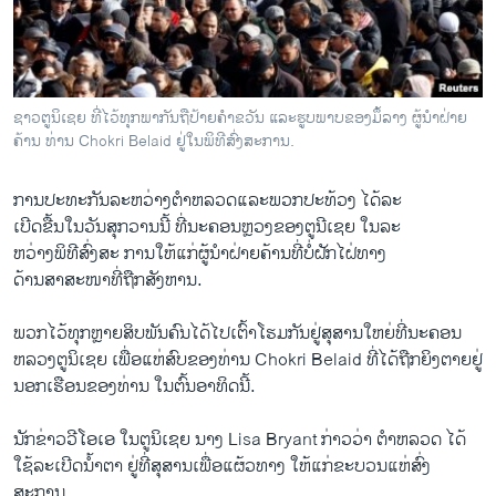
ວິທະຍາສາດ-ເທັກໂນໂລຈີ
ທຸລະກິດ
ພາສາອັງກິດ
ຊາວຕູນິເຊຍ ທີ່ໄວ້ທຸກພາກັນຖືປ້າຍຄຳຂວັນ ແລະຮູບພາບຂອງມຶ້ລາງ ຜູ້ນໍາຝ່າຍ
ວີດີໂອ
ຄ້ານ ທ່ານ Chokri Belaid ຢູ່ໃນພິທີສົ່ງສະການ.
ສຽງ
ການ​ປະ​ທະ​ກັນ​ລະຫວ່າງຕໍາຫລວດ​ແລະ​ພວກ​ປະ​ທ້ວງ ​ໄດ້​ລະ
ລາຍການກະຈາຍສຽງ
​ເບີດ​ຂື້ນ​ໃນ​ວັນ​ສຸກ​ວານ​ນີ້ ທີ່ນະຄອນຫຼວງຂອງ​ຕູ​ນີ​ເຊຍ ​ໃນ​ລະ
ຕິດຕາມພວກເຮົາ ທີ່
ຫວ່າງພິທີ​ສົ່ງສະ ການ​ໃຫ້​ແກ່ຜູ້​ນໍາ​ຝ່າຍ​ຄ້ານທີ່​ບໍ່​ຝັກ​ໄຝ່ທາງ
ລາຍງານ
​ດ້ານ​ສາສະໜາທີ່​ຖືກ​ສັງຫານ.
ພວກ​ໄວ້​ທຸກ​ຫຼາຍ​ສິບພັນ​ຄົນໄດ້​ໄປ​ເຕົ້າ​ໂຮມກັນ​ຢູ່​ສຸສານ​ໃຫຍ່ທີ່​ນະຄອນ
ພາສາຕ່າງໆ
ຫລວງຕູ​ນິ​ເຊຍ ​ເພື່ອ​ແຫ່​ສົບ​ຂອງທ່ານ Chokri Belaid ​ທີ່​ໄດ້​ຖືກ​ຍິງ​ຕາຍ​ຢູ່​
ນອກເຮືອນ​ຂອງທ່ານ ​ໃນ​ຕົ້ນ​ອາທິດ​ນີ້.
ນັກ​ຂ່າວວີ​ໂອ​ເອ ໃນຕູ​ນິ​ເຊຍ ນາງ Lisa Bryant ​ກ່າວ​ວ່າ ຕໍາຫລວດ ​ໄດ້
ໃຊ້​ລະ​ເບີດນໍ້າຕາ ຢູ່ທີ່​ສຸສານ​ເພື່ອແຜ້ວ​ທາງ ​ໃຫ້​ແກ່​ຂະ​ບວນ​ແຫ່ສົ່ງ
ສະການ.