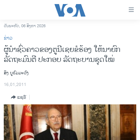
ລິ້ງ
ສຳຫລັບ
ເຂົ້າ
ວັນພະຫັດ, 06 ສິງຫາ 2026
ຫາ
ໂຮມເພຈ
ຂ່າວ
ຂ້າມ
ລາວ
ຜູ້ນໍາຊົ່ວຄາວຂອງຕູນີເຊຍຂໍຮ້ອງ ໃຫ້ນາຍົກ
ຂ້າມ
ອາເມຣິກາ
ລັດຖະມົນຕີ ປະກອບ ລັດຖະບານຊຸດໃໝ່
ຂ້າມ
ໄປ
ການເລືອກຕັ້ງ ປະທານາທີບໍດີ ສະຫະລັດ 2024
ຫາ
ສິງ ບູຣົມມະວົງ
ຂ່າວ​ຈີນ
ຊອກ
16,01,2011
ຄົ້ນ
ໂລກ
ແຊຣ໌
ເອເຊຍ
ອິດສະຫຼະພາບດ້ານການຂ່າວ
ຊີວິດຊາວລາວ
ຊຸມຊົນຊາວລາວ