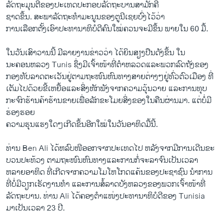
ລັດຖະມຸນຕີຂອງປະ​ເທດປະກອບ​ລັດຖະບານ​ສາມັກຄີ
ຊາດ​ຂຶ້ນ. ສະພາ​ລັດຖະທໍາ​ມະນູນ​ຂອງ​ຕູ​ນີ​ເຊຍ​ບົ່ງ​ໄວ້​ວ່າ
ການ​ເລືອກ​ຕັ້ງ​ເອົາ​ປະທານາທິບໍດີ​ຄົນ​ໃໝ່​ຄວນ​ຈະ​ມີ​ຂຶ້ນ ​ພາຍ​ໃນ 60 ມື້.
ໃນ​ວັນ​ເສົາ​ວານ​ນີ້ ມີ​ລາຍ​ງານຂ່າວວ່າ ​ໄດ້​ຍິນ​ສຽງ​ປືນ​ດັງ​ຂຶ້ນ​ ໃນ​
ນະຄອນຫລວງ Tunis ຊຶ່ງ​ມີເຈົ້າ​ໜ້າ​ທີ່​ຕໍາຫລວດ​ແລະ​ພວກ​ລົດ​ຖັງ​ຂອງ​
ກອງທັບ​ລາດ​ຕະ​ເວັນ​ຢູ່​ຕາມ​ຖະໜົນຫົນທາງ​ສາຍ​ຕ່າງໆ​ຢູ່​ທົ່ວ​ຕົວເມືອງ ທີ່
ເຕັມ​ໄປ​ດ້ວຍ​ຂີ້​ເຫຍື້ອ​ແລະສິ່ງຫັກ​ພັງຈາກ​ຄວາມ​ວຸ້ນວາຍ​ ແລະ​ການ​ທຸບ​
ກະຈົກຮ້ານ​ຄ້າ​ຮ້ານ​ຂາຍ​ເພື່ອລັກຂະ​ໂມຍສິ່ງ​ຂອງ​ໃນ​ຄືນ​ຜ່ານ​ມາ. ​ແຕ່ບໍ່​ມີ
ຮ່ອງຮອຍ
ຄວາມ​ຮຸນ​ແຮງ​ໃດໆ​ເກີດ​ຂຶ້ນ​ອີກ​ໃໝ່​ໃນ​ວັນ​ອາທິດ​ມື້​ນີ້.
ທ່ານ Ben Ali ​ໄດ້​ຫລົບໜີ​ອອກຈາກ​ປະ​ເທດ​ໄປ ​ຫລັງ​ຈາກມີ​ການ​ເດີນ​ຂະ​
ບວນປະ​ທ້ວງ ​ຕາມ​ຖະໜົນ​ຫົນທາງແລະ​ການ​ກໍ່​ຈະລາຈົນ​ເປັນ​ເວລາ​
ຫລາຍ​ອາທິດ​ ທີ່ເກີດ​ຈາກ​ຄວາມ​ໂມ​ໂຫໂກດ​ແຄ້ນ​ຂອງ​ປະຊາຊົນ ນໍາ​ການ
ທີ່​ບໍ່​ມີ​ວຽກ​ເຮັດ​ງານ​ທໍາ ​ແລະ​ການ​ສໍ້​ລາດ​ບັງ​ຫລວງຂອງ​ພວກ​ເຈົ້າ​ໜ້າ​ທີ່​
ລັດຖະບານ. ທ່ານ Ali ​ໄດ້​ຄອງ​ຕໍາແໜ່​ງ​ປະທານາທິບໍດີ​ຂອງ Tunisia
ມາເປັນ​ເວລາ 23 ປີ.