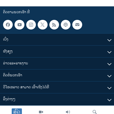
ຕິດຕາມພວກເຮົາ ທີ່
ເບິ່ງ
ຟັງສຽງ
ຂ່າວແລະລາຍງານ
ຕິດຕໍ່ພວກເຮົາ
ວີໂອເອລາວ ສາມາດ ເຂົ້າເຖິງໄດ້ທີ່
​ລິ້ງ​ຕ່າງໆ
ສົດ
ຕາມເວລາໃນລາວ