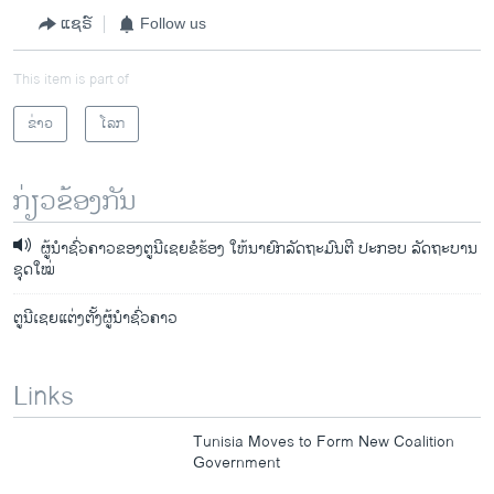
ແຊຣ໌
Follow us
This item is part of
ຂ່າວ
ໂລກ
ກ່ຽວຂ້ອງກັນ
ຜູ້ນໍາຊົ່ວຄາວຂອງຕູນີເຊຍຂໍຮ້ອງ ໃຫ້ນາຍົກລັດຖະມົນຕີ ປະກອບ ລັດຖະບານ
ຊຸດໃໝ່
ຕູນີເຊຍແຕ່ງຕັ້ງຜູ້ນໍາຊົ່ວຄາວ
Links
Tunisia Moves to Form New Coalition
Government