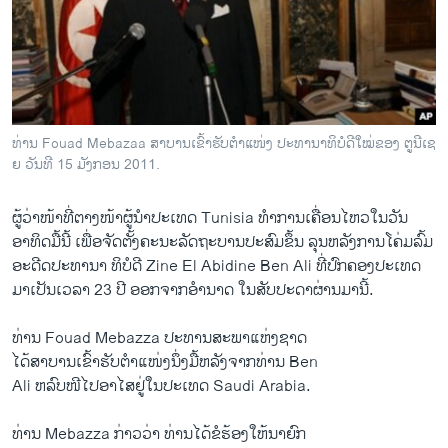
ວິທະຍາສາດ-ເທັກໂນໂລຈີ
ທຸລະກິດ
ພາສາອັງກິດ
ວີດີໂອ
ທ່ານ Fouad Mebazaa ສາບານເຂົ້າຮັບຕໍາແໜ່ງ ປະທານາທິບໍດີໃໝ່ຂອງ ຕູນີເຊ
ສຽງ
ຍ ວັນທີ 15 ມັງກອນ 2011.
ລາຍການກະຈາຍສຽງ
ຕິດຕາມພວກເຮົາ ທີ່
ຜູ້​ວ່າ​ໜ້າ​ທີ່​ຕາງໜ້​າ​ຜູ້​ນໍາປະ​ເທດ Tunisia ​ທໍາ​ການ​ເຄື່ອນ​ໄຫວ​ໃນ​ວັນ​
ລາຍງານ
ອາທິດມື້​ນີ້​ ​ເພື່ອຈັດ​ຕັ້ງ​ຄະນະ​ລັດຖະບານ​ປະສົມ​ຂຶ້ນ ລຸນຫລັງ​ການ​ໂຄ່​ມລົ້ມ​
ອະດີດ​ປະທານາ ທິບໍດີ Zine El Abidine Ben Ali ທີ່​ປົກຄອງ​ປະ​ເທດ​
ມາ​ເປັນ​ເວລາ 23 ປີ ອອກ​ຈາກ​ອໍານາດ ໃນ​ສັບປະດາ​ຜ່ານ​ມາ​ນີ້.
ພາສາຕ່າງໆ
ທ່ານ Fouad Mebazza ປະທານ​ສະພາ​ແຫ່ງ​ຊາດ​
ໄດ້​ສາບານເຂົ້າ​ຮັບ​ຕໍາ​ແໜ່​ງນຶ່ງ​ມື້​ຫລັງ​ຈາກ​ທ່ານ Ben
Ali ຫລົບ​ໜີ​ໄປ​ອາ​ໄສ​ຢູ່​ໃນ​ປະ​ເທດ Saudi Arabia.
ທ່ານ Mebazza ກ່າວ​ວ່າ ທ່ານ​ໄດ້​ຂໍ​ຮ້ອງໃຫ້ນາຍົກ