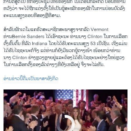
i
ການ​ຕໍ່ສູ້​ຕໍ່​ໄປ ​ທີ່​ກອງ​ປະຊຸມ​ໃຫຍ່​ຂອງ​ພັກ ​ໃນ​ເດືອນກໍລະກົດ ບ່ອນ​ທີ່​ທ່ານ​
d
ຫວັງ​ວ່າ ຈະໄດ້​ຖືກແຕ່ງຕັ້ງ​ໃຫ້​ເປັນ​ຜູ້​ສະໝັກ​ຂອງ​ພັກໃນ​ການ​ປ່ອນ​ບັດ​ລົງ​
e
ຄະ​ແນນ​ສຽງ​ຮອບ​ທີ​ສອງ​ຫຼືທີ​ສາມ.
Trump Presumptive Republican Nominee After Indiana Victory
ສຳລັບ​ພັກ​ເດ​ໂມ​ແຄຣັດ​ສະມາຊິກ​ສະພາ​ສູງ​ຈາກ​ລັດ Vermont
EMBED
SHARE
ທ່ານBernie Sanders ​ໄດ້​ເອົາ​ຊະນະ ​ທ່ານ​ນາງ Clinton ​ໃນ​ການ​ເລື​ອກ
by
ສຽງອາເມຣິກາ ວີໂອເອລາວ
ຕັ້ງຂັ້ນຕົ້ນ ທີ່​ລັດ Indiana ​ໂດຍ​ໄດ້​ຮັບ​ຄະ​ແນນ​ສຽງ 53 ​ເປີ​ເຊັນ. ​ເຖິງ​ແມ່ນ​
ໄດ້​ຮັບ​ໄຊຊະນະ​ກໍ​ຈິງ ​ແຕ່​ທ່ານ​ກໍ​ຍັງ​ມີ​ພວກ​ຜູ້ຕາງ​ໜ້າ ໜ້ອຍ​ກວ່າ​ທ່ານ​
ນາງ Clinton ຢ່າງ​ຫຼວງຫຼາຍຢູ່ແລະ​ຕ້ອງ​ໄດ້ຮັບ​ໄຊຊະນະ​ຢ່າງ​ໃຫຍ່​ຫຼວງ ​
ໃນ​ກ່ານ​ເລືອກ​ຕັ້ງຂອງ​ລັດ​ຕ່າງໆ​ທີ່​ຍັງ​ເຫລືອ​ຢູ່ ຈຶ່ງ​ຈະ​ໄລ່​ທັນ.
ອ່ານຂ່າວນີ້ຕື່ມເປັນພາສາອັງກິດ
No media source currently available