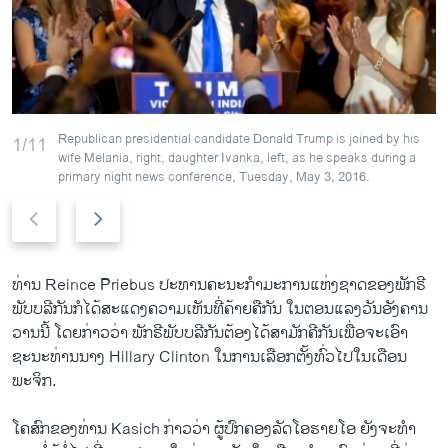
Republican presidential candidate Donald Trump is joined by his
1/11
wife Melania, right, daughter Ivanka, left, as he speaks during a
primary night news conference, Tuesday, May 3, 2016.
P
N
r
e
e
x
v
t
ທ່ານ Reince Priebus ປະທານຄະນະ​ກຳມະການ​ແຫ່ງ​ຊາດ​ຂອງ​ພັກ​ຣີ
i
s
ພັບ​ບລີ​ກັນກໍ​ໄດ້​ສະ​ແດງ​ຄວາມ​ເຫັນ​ທີ່​ຄ້າຍຄື​ກັນ ​ໃນ​ຕອນ​ແລງວັນ​ອັງຄານ​
o
l
ວານ​ນີ້ ​ໂດຍ​ກ່າວວ່າ ພັກ​ຣີພັບ​ບລີ​ກັນ​ຕ້ອງ​ໄດ້​ສາມັກຄີ​ກັນເພື່ອ​ຈະ​ເອົາ​
u
i
ຊະນະ​ທ່ານ​ນາງ Hillary Clinton ​ໃນ​ການ​ເລືອກ​ຕັ້ງທົ່ວ​ໄປ​ໃນ​ເດືອນ​
s
d
ພະຈິກ.
s
e
l
​ໂຄສົກ​ຂອງ​ທ່ານ Kasich ກ່າວ​ວ່າ ຜູ້​ປົກຄອງ​ລັດ​ໂອ​ຮາ​ຍ​ໂອ​ ຍັງ​ຈະ​ທຳ​