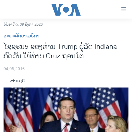
ລິ້ງ
ສຳຫລັບ
ເຂົ້າ
ວັນອາທິດ, 09 ສິງຫາ 2026
ຫາ
ໂຮມເພຈ
ສະຫະລັດອາເມຣິກາ
ຂ້າມ
ລາວ
ໄຊຊະນະ ຂອງທ່ານ Trump ຢູ່ລັດ Indiana
ຂ້າມ
ອາເມຣິກາ
ກົດດັນ ໃຫ້ທ່ານ Cruz ຖອນໂຕ
ຂ້າມ
ໄປ
ການເລືອກຕັ້ງ ປະທານາທີບໍດີ ສະຫະລັດ 2024
ຫາ
04,05,2016
ຂ່າວ​ຈີນ
ຊອກ
ແຊຣ໌
ຄົ້ນ
ໂລກ
ເອເຊຍ
ອິດສະຫຼະພາບດ້ານການຂ່າວ
ຊີວິດຊາວລາວ
ຊຸມຊົນຊາວລາວ