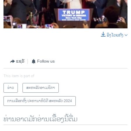
ລິງໂດຍກົງ
0:00
0:02:23
EMBED
SHARE
ແຊຣ໌
Follow us
This item is part of
ຂ່າວ
ສະຫະລັດອາເມຣິກາ
ການເລືອກຕັ້ງ ປະທານາທິບໍດີ ສະຫະລັດ 2024
ທ່ານອາດມັກອ່ານເລື້ອງນີ້ຕື່ມ