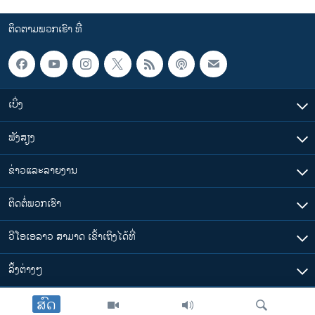
ຕິດຕາມພວກເຮົາ ທີ່
ເບິ່ງ
ຟັງສຽງ
ຂ່າວແລະລາຍງານ
ຕິດຕໍ່ພວກເຮົາ
ວີໂອເອລາວ ສາມາດ ເຂົ້າເຖິງໄດ້ທີ່
​ລິ້ງ​ຕ່າງໆ
ສົດ
ຕາມເວລາໃນລາວ