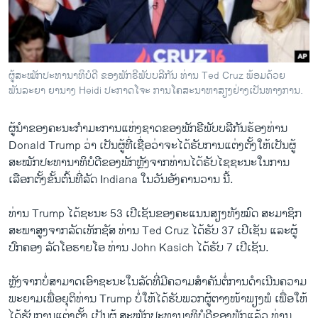
ວິທະຍາສາດ-ເທັກໂນໂລຈີ
ທຸລະກິດ
ພາສາອັງກິດ
ຜູ້ສະໝັກປະທານາທິບໍດີ ຂອງພັກຣີພັບບລີກັນ ທ່ານ Ted Cruz ພ້ອມດ້ວຍ
ວີດີໂອ
ພັນລະຍາ ຍານາງ Heidi ປະກາດໂຈະ ການໂຄສະນາຫາສຽງຢ່າງເປັນທາງການ.
ສຽງ
ຜູ້ນຳ​ຂອງ​ຄະນະ​ກຳມະການ​ແຫ່ງ​ຊາດ​ຂອງ​ພັກ​ຣີພັບ​ບລີ​ກັນຮ້ອງ​ທ່ານ
ລາຍການກະຈາຍສຽງ
Donald Trump ວ່າ ​ເປັນ​ຜູ້​ທີ່​ເຊື່ອ​ວ່າ​ຈະ​ໄດ້ຮັບ​ການ​ແຕ່ງຕັ້ງ​ໃຫ້​ເປັນ​ຜູ້​
ຕິດຕາມພວກເຮົາ ທີ່
ສະໝັກ​ປະທານາທິບໍດີຂອງ​ພັກຫຼັງ​ຈາກ​ທ່ານ​ໄດ້​ຮັບ​ໄຊຊະນະໃນ​ການ​
ລາຍງານ
ເລືອກ​ຕັ້ງຂັ້ນຕົ້ນທີ່​ລັດ Indiana ​ໃນ​ວັນ​ອັງຄານ​ວານ ນີ້.
ທ່ານ Trump ​ໄດ້​ຊະນະ 53 ​ເປີ​ເຊັນ​ຂອງ​ຄະ​ແນນ​ສຽງ​ທັງ​ໝົດ​ ສະມາຊິກ​
ພາສາຕ່າງໆ
ສະພາ​ສູງ​ຈາກ​ລັດ​ເທັກ​ຊັສ ທ່ານ Ted Cruz ​ໄດ້​ຮັບ 37 ​ເປີ​ເຊັນ​ ແລະ​ຜູ້​
ປົກຄອງ ລັດ​ໂອ​ຮາ​ຍ​ໂອ ທ່ານ John Kasich ​ໄດ້​ຮັບ 7​ ​ເປີ​ເຊັນ.
ຫຼັງ​ຈາກ​ບໍ່​ສາມາດ​ເອົາ​ຊະນະໃນ​ລັດ​ທີ່​ມີ​ຄວາມສຳຄັນຕໍ່​ການ​ດຳ​ເນີນ​ຄວາມ​
ພະຍາມ​ເພື່ອ​ຍຸຕິ​ທ່ານ Trump ບໍ່​ໃຫ້​ໄດ້​ຮັບ​ພວກ​ຜູ້ຕາງໜ້າ​ພຽງພໍ ​ເພື່ອ​ໃຫ້​
ໄດ້​ຮັບການ​ແຕ່ງຕັ້ງ ​ເປັນ​ຜູ້ ສະໝັກ​ປະທານາທິບໍດີ​ຂອງ​ພັກ​ແລ້ວ ທ່ານ