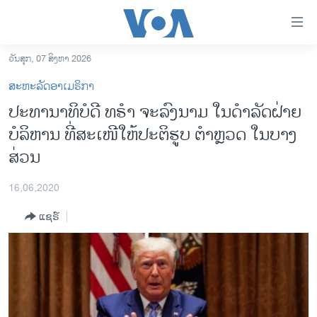
ລິ້ງ
ສຳຫລັບ
ເຂົ້າ
ວັນສຸກ, 07 ສິງຫາ 2026
ຫາ
ໂຮມເພຈ
ສະຫະລັດອາເມຣິກາ
ຂ້າມ
ລາວ
ປະທານາທິບໍດີ ທຣຳ ຈະລົງນາມ ໃນດຳລັດຝ່າຍ
ຂ້າມ
ອາເມຣິກາ
ບໍລິຫານ ທີ່ສະເໜີໃຫ້ປະຕິຮູບ ຕຳຫຼວດ ໃນບາງ
ຂ້າມ
ໄປ
ການເລືອກຕັ້ງ ປະທານາທີບໍດີ ສະຫະລັດ 2024
ສ່ວນ
ຫາ
ຂ່າວ​ຈີນ
ຊອກ
16,06,2020
ຄົ້ນ
ໂລກ
ແຊຣ໌
ເອເຊຍ
ອິດສະຫຼະພາບດ້ານການຂ່າວ
ຊີວິດຊາວລາວ
ຊຸມຊົນຊາວລາວ