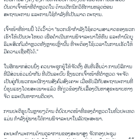
ບັນດາເຈົ້າໜ້າທີ່ຕຳຫຼວດໃນ ດ້ານເຕັກນິກວິທີການຫລຸດຜ່ອນ
ສະຖານະການ ແລະການໃຊ້ກຳລັງທີ່ເປັນມາດ ຕະຖານ.
ເຈົ້າໜ້າທີ່ທ່ານນີ້ ໄດ້ເວົ້າວ່າ “ພວກເຮົາກຳລັງໃຊ້ຄວາມສາມາດຂອງພວກ
ເຮົາໃຫ້ເປັນປະໂຫຍດ ເພື່ອດຳເນີນການພິຈາລະນາໃຫ້ທຶນ ແລະກຳນົດບູ
ລິມະສິດກົມຕຳຫຼວດທັງຫຼາຍເຫຼົ່ານັ້ນ ທີ່ຈະຕ້ອງໃຊ້ເວລາໃນການເຮັດໃຫ້
ມີຄວາມເຊື່ອຖືໄດ້.”
ໃນອີກພາກສ່ວນນຶ່ງ ຄວນຈະຊຸກຍູ້ໃຫ້ຈັດຕັ້ງ ອັນທີ່ເອີ້ນວ່າ ການບໍລິການ
ທີ່ມີສ່ວນຮ່ວມນຳກັນ ທີ່ເປັນລະບົບ ຊຶ່ງພວກເຈົ້າໜ້າທີ່ຕຳຫຼວດ ຈະຈັດ
ເປັນຄູ່ກັບພວກພະນັກງານສັງຄົມສົງເຄາະ ເມື່ອຮັບມືກັບສະຖານະການທີ່
ບໍ່ຮຸນແຮງໂດຍສະເພາະແລ້ວ ທີ່ກ່ຽວຂ້ອງກັບເລື້ອງບັນຫາສຸຂະພາບທາງ
ຈິດ ແລະບັນຫາການຕິດຢາ.
ການປະຕິຮູບໃນຫຼາຍໆດ້ານ ຕໍ່ບົດບາດໜ້າທີ່ຂອງຕຳຫຼວດໃນທົ່ວປະເທດ
ແມ່ນ ກຳລັງຢູ່ພາຍໃຕ້ການພິຈາລະນາໃນລັດຖະສະພາ.
ຄະນະກຳມະການດ້ານຕຸລາການຂອງສະພາສູງ ຈັດກອງປະຊຸມ