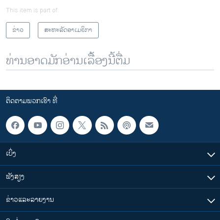
This item is part of
ຂ່າວ
ສະຫະລັດອາເມຣິກາ
ທ່ານອາດມັກອ່ານເລື້ອງນີ້ຕື່ມ
ຕິດຕາມພວກເຮົາ ທີ່
ເບິ່ງ
ຟັງສຽງ
ຂ່າວແລະລາຍງານ