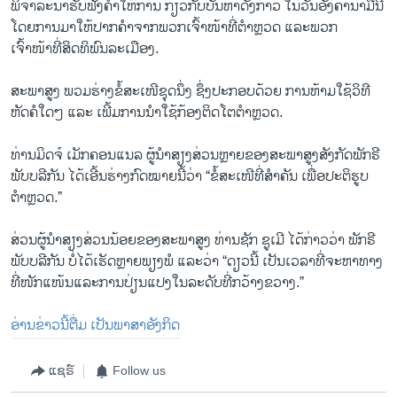
ພິຈາລະນາຮັບຟັງຄຳໃຫ້ການ ກ່ຽວກັບບັນຫາດັ່ງກ່າວ ໃນວັນອັງຄານາມື້ນີ້
ໂດຍການມາໃຫ້ປາກຄຳຈາກພວກເຈົ້າໜ້າທີ່ຕຳຫຼວດ ແລະພວກ
ເຈົ້າໜ້າທີ່ສິດທິພົນລະເມືອງ.
ສະພາສູງ ພວມຮ່າງຂໍ້ສະເໜີຊຸດນຶ່ງ ຊຶ່ງປະກອບດ້ວຍ ການຫ້າມໃຊ້ວິທີ
ຫັດຄໍໃດໆ ແລະ ເພີ້ມການນຳໃຊ້ກ້ອງຕິດໂຕຕຳຫຼວດ.
ທ່ານມິດຈ໌ ເມັກຄອນແນລ ຜູ້ນຳສຽງສ່ວນຫຼາຍຂອງສະພາສູງສັງກັດພັກຣີ
ພັບບລີກັນ ໄດ້ເອີ້ນຮ່າງກົດໝາຍນີ້ວ່າ “ຂໍ້ສະເໜີທີ່ສຳຄັນ ເພື່ອປະຕິຮູບ
ຕຳຫຼວດ.”
ສ່ວນຜູ້ນຳສຽງສ່ວນນ້ອຍຂອງສະພາສູງ ທ່ານຊັກ ຊູເມີ ໄດ້ກ່າວວ່າ ພັກຣີ
ພັບບລີກັນ ບໍ່ໄດ້ເຮັດຫຼາຍພຽງພໍ ແລະວ່າ “ດຽວນີ້ ເປັນເວລາທີ່ຈະຫາທາງ
ທີ່ໜັກແໜ້ນແລະການປ່ຽນແປງໃນລະດັບທີ່ກວ້າງຂວາງ.”
ອ່ານຂ່າວນີ້ຕື່ມ ເປັນພາສາອັງກິດ
ແຊຣ໌
Follow us