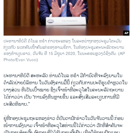
ວິທະຍາສາດ-ເທັກໂນໂລຈີ
ທຸລະກິດ
ພາສາອັງກິດ
ວີດີໂອ
ປະທານາທິບໍດີ ດໍໂນລ ທຣຳ ກ່າວຖະແຫລງ ໃນລະຫວ່າງກອງປະຊຸມໂຕະມົນ
ສຽງ
ກ່ຽວກັບ ພວກຄົນເຖົ້າຄົນແກ່ຂອງອາເມຣິກາ, ໃນຫ້ອງປະຊຸມຄະນະລັດຖະບານ
ຂອງທຳນຽບຂາວ, ວັນຈັນ ທີ 15 ມິຖຸນາ 2020, ໃນນະຄອນຫຼວງວໍຊິງຕັນ. (AP
ລາຍການກະຈາຍສຽງ
Photo/Evan Vucci)
ຕິດຕາມພວກເຮົາ ທີ່
ລາຍງານ
ປະທານາທິບໍດີ ສະຫະລັດ ທ່ານດໍໂນລ ທຣຳ ມີກຳນົດທີ່ຈະລົງນາມໃນ
ດຳລັດຝ່າຍບໍລິຫານ ໃນວັນອັງຄານມື້ນີ້ ກ່ຽວກັບການປະຕິຮູບຕຳຫຼວດໃນ
ບາງສ່ວນ ທີ່ເປັນເປົ້າໝາຍ ຊຶ່ງເຈົ້າໜ້າທີ່ອະວຸໂສໃນຄະນະລັດຖະບານ
ພາສາຕ່າງໆ
ໄດ້ກ່າວວ່າ ເປັນ “ການລົງທຶນຫຼາຍຂຶ້ນ ແລະສົ່ງເສີມລະບຽບການທີ່ມີ
ປະສິດທິພາບ.”
ຢູ່ທີ່ກອງປະຊຸມຖະແຫລງຂ່າວ ຕໍ່ບັນດານັກຂ່າວໃນວັນຈັນວານນີ້ ກ່ອນ
ໜ້າການລົງນາມ ເຈົ້າໜ້າທີ່ອະວຸໂສທ່ານນີ້ໄດ້ກ່າວວ່າ ວັກທີ່ສຳຄັນຈະ
ເປັນການສ້າງຕັ້ງ ອົງການທີ່ໄດ້ຮັບການຢັ້ງຢືນ ເພື່ອໃຫ້ການຝຶກແອບ