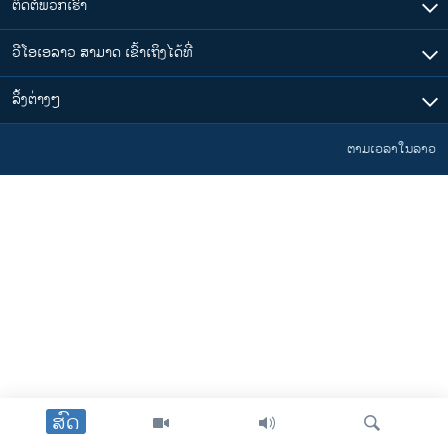
ຕິດຕໍ່ພວກເຮົາ
ວີໂອເອລາວ ສາມາດ ເຂົ້າເຖິງໄດ້ທີ່
​ລິ້ງ​ຕ່າງໆ
ຕາມເວລາໃນລາວ
ສົດ