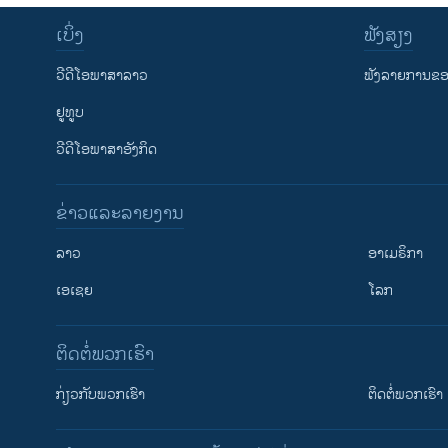
ເບິ່ງ
ຟັງສຽງ
ວີດີໂອພາສາລາວ
ຟັງລາຍການຂອງ
ຢູທູບ
ວີດີໂອພາສາອັງກິດ
ຂ່າວແລະລາຍງານ
ລາວ
ອາເມຣິກາ
ເອເຊຍ
ໂລກ
ຕິດຕໍ່ພວກເຮົາ
ກ່ຽວກັບພວກເຮົາ
ຕິດຕໍ່ພວກເຮົາ