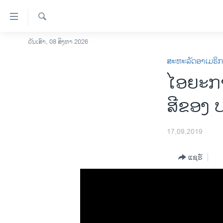
ລິ້ງ
ສຳຫລັບ
ເຂົ້າ
ຄົ້ນຫາ
ວັນເສົາ, 08 ສິງຫາ 2026
ໂຮມເພຈ
ຫາ
ສະຫະລັດອາເມຣິ
ລາວ
ຂ້າມ
ໄອ​ຍະ​ກາ
ຂ້າມ
ອາເມຣິກາ
ຂ້າມ
ການເລືອກຕັ້ງ ປະທານາທີບໍດີ ສະຫະລັດ
ສີ​​ຂອງ​ 
ໄປ
2024
ຫາ
ຂ່າວ​ຈີນ
ຊອກ
17,09,2019
ຄົ້ນ
ໂລກ
ແຊຣ໌
ເອເຊຍ
ອິດສະຫຼະພາບດ້ານການຂ່າວ
ຊີວິດຊາວລາວ
ຊຸມຊົນຊາວລາວ