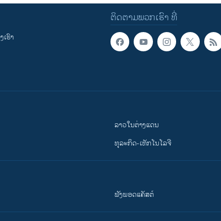
ຕິດຕາມພວກເຮົາ ທີ່
ເຮົາ
ລາວໃນຕ່າງແດນ
ທຸລະກິດ-ເທັກໂນໂລຈີ
ຟັງພອດແຄັສຕ໌