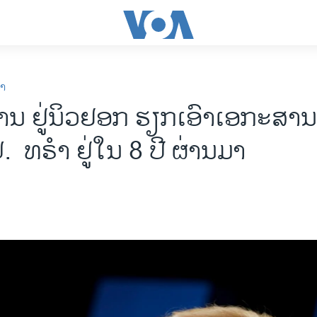
ກາ
ນ ຢູ່​ນິວຢອກ ​​ຮຽກ​​ເອົາ​ເອ​ກະ​ສາ
ປ. ​ ທ​ຣຳ ຢູ່ໃນ 8 ປີ​ ຜ່ານ​ມາ