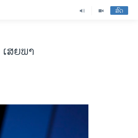
ສົດ
ນ ເສຍ​ພາ​