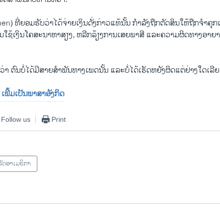
 ທີ່​ຍອມ​ຮັບ​ວ່າໄດ້​ຈ່າຍ​ເງິນ​ດັ່ງ​ກ່າວ​ແທ້ນັ້ນ ກຳ​ລັງຖືກ​ຕັດ​ສິນ​ໃຫ້​ຖືກ​ຈຳ​ຄຸກເ
ນ​ໃຊ້​ເງິນ​ໂຄ​ສະ​ນາ​ຫາ​ສຽງ, ຫລີກ​ລ້ຽງ​ການ​ເສຍ​ພາ​ສີ ແລະ​ຄວາມ​ຜິດ​ທາງ​ອາ​ຍາ​
່າ ຕົນ​ບໍ່ໄດ້​ມີ​ສາຍ​ສຳ​ພັນ​ທາງ​ເພດນັ້ນ ແລະ​ບໍ່​ໄດ້ເຮັດຫຍັງ​ຜິດແຕ່​ຢ່າງ​ໃດ​ເລີຍ
 ເພີ້ມ​ເປັນ​ພາ​ສາ​ອັງ​ກິດ
Follow us
Print
ັດອາເມຣິກາ