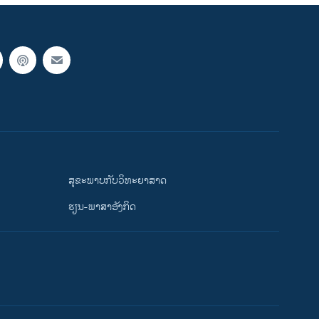
ສຸຂະພາບກັບວິທະຍາສາດ
ຮຽນ-ພາສາອັງກິດ