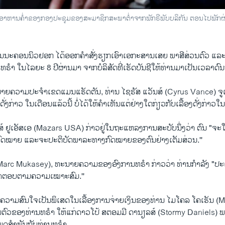
ນ​ອາ​ຫານ​ຄ່ຳ​ຂອງກອງ​ປະ​ຊຸມ​ຂອງສະ​ມາ​ຊິກ​ສະ​ພາ​ຕ່ຳ​ຈາກ​ພັກຣ​ີພັບ​ບ​ລິ​ກັນ ຕອນ​ໄປ​ພັກ​ຜ່
​ນະ​ຄອນ​ນິວຢອກ ໄດ້​ອອກ​ຄຳ​ສັ່ງ​ຮຽກເອົາ​ເອ​ກະ​ສານເສຍ​ ພາ​ສີ​ສ່ວນ​ຕົວ ແລະ​
​ລ ທ​ຣຳ ໃນ​ໄລ​ຍະ 8 ປີ​ຜ່ານ​ມາ ​ຈາກ​ບໍ​ລິ​ສັດ​ທີ່ເຮັດ​ບັນ​ຊີໃຫ້​ທ່ານ​ມາ​ເປັນ​ເວ​ລາດົ
​ຄວາມ​ປະ​ຈຳ​ເຂດ​ແມນ​ແຮັດ​ຕັນ, ທ່ານ ໄຊ​ຣັ​ສ ແວັນ​ສ໌ (Cyrus Vance) ຈູ​ເນຍ ທີ
່ງ​ກ່າວ ​ໃນເດືອນ​ແລ້ວນີ້ ບໍ່​ໄດ້​ໃຫ້​ຄຳ​ເຫັນ​ແຕ່​ຢ່າງ​ໃດ​ກ່ຽວ​ກັບ​ເລື້ອງດັ່ງ​ກ່າວໃນ
າ​ສ໌ ຢູ​ເອັ​ສ​ເອ (Mazars USA) ກ່າວ​ຢູ່​ໃນ​ຖະ​ແຫລງ​ການ​ສະ​ບັບ​ນຶ່ງວ່າ ຕົນ "ຈະ​ໃຫ້
ດ​ໝາຍ ແລະ​ຈະ​ປະ​ຕິ​ບັດ​ພາ​ລະທາງ​ກົດ​ໝາຍຂອງ​ຕົນຢ່າງ​ເຕັມ​ສ່ວນ.''
(Marc Mukasey), ທະ​ນາຍ​ຄວາມ​ຂອງ​ອົງ​ການ​ທ​ຣຳ ກ່າວ​ວ່າ ທ່ານ​ກຳ​ລັງ "ປະ​ເມ
ຳ​ຕອບຕາມ​ຄວາມ​ເໝາະ​ສົ​ມ.''
ີ​ຄວາມ​ສົນ​ໃຈ​ເປັນ​ພິ​ເສດໃນ​ເລື້ອງ​ການ​ຈ່າຍ​ເງິນ​ຂອງທ່ານ ໄມ​ໂຄລ ໂຄ​ເຮັນ
ົວ​ຂອງ​ທ່ານທ​ຣຳ ໃຫ້​ແກ່ດາ​ວ​ໂປ້ ສ​ຕອມ​ມີ ດາ​ນຽ​ລສ໌ (Stormy Daniels) ພາຍ​
ເພດ​ສຳ​ພັນ​ກັບ​ທ່ານທ​ຣຳ.