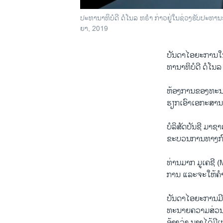
ປະ​ທາ​ນາ​ທິ​ບໍ​ດີ ດໍ​ໂນ​ລ ທ​ຣຳ ກ່າວ​ຢູ່ໃນ​ຊ່ວງຮັບ​ປະ​ທາ
ຍາ, 2019
ບັນ​ດາ​ໄອ​ຍະ​ການໃນ
ທາ​ນາ​ທິ​ບໍ​ດີ ດໍ​ໂນ
ຫ້ອງ​ການ​ຂອງທະ​ນາຍ
ຮຽກເອົາ​ເອ​ກະ​ສານ​ດັ
ບໍ​ລິ​ສັດບັນ​ຊີ ມາ​ຊ
ຂະ​ບວນ​ການ​ທາງ​ກົ
ທ່ານ​ມາກ ມູ​ເຄ​ຊີ 
ການ ແລະ​ຈະ​ໃຫ້​ຄ
ບັນ​ດາ​ໄອ​ຍະ​ການມ
ທະ​ນາຍ​ຄວາມ​ສ່ວນ​ຕ
ອ້າງວ່າ ນາງ​ໄດ້​ມີ​