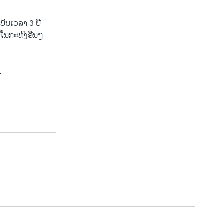
ປັນ​ເວ​ລາ​ 3 ປີ
ໃນກະ​ທົງ​ອື່ນໆ ​
.