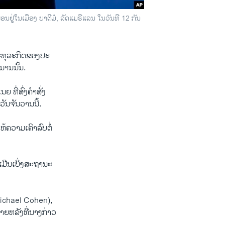
ອນຢູ່ໃນ​ເມືອງ ບາ​ຕີ​ມໍ, ລັດ​ແມ​ຣີ​ແລນ ໃນວັນ​ທີ 12 ກັນ​
ທຸ​ລະ​ກິດ​ຂອງ​ປະ​
ນ​ນານນັ້ນ.
່​ສົ່ງ​ຄຳ​ສັ່ງ​
​ວັນ​ຈັນ​ວານນີ້.
​ຄວາມ​ເຄົາ​ລົບ​ຕໍ່​
ີນເບິ່ງ​ສະ​ຖາ​ນະ​
 (Michael Cohen),
ຫລັງ​ທີ່​ນາງ​ກ່າວ​