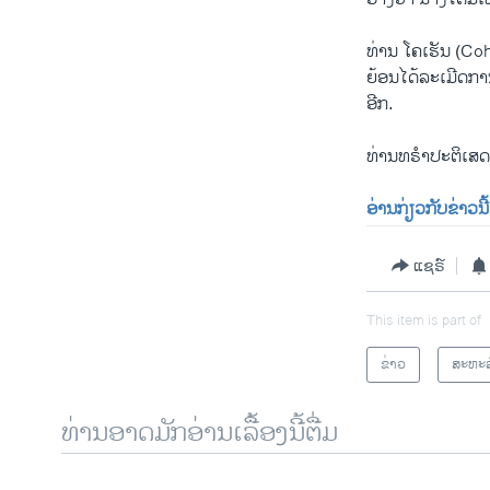
ທ່ານ ໂຄ​ເຮັນ (Cohen)
ຍ້ອນ​ໄດ້​ລະ​ເມີດ​ກາ
ອີກ.
ທ່ານທ​ຣຳ​ປະ​ຕິ​ເສດ​ວ
ອ່ານ​ກ່ຽວ​ກັບ​ຂ່າວນີ້
ແຊຣ໌
This item is part of
ຂ່າວ
ສະຫະລ
ທ່ານອາດມັກອ່ານເລື້ອງນີ້ຕື່ມ