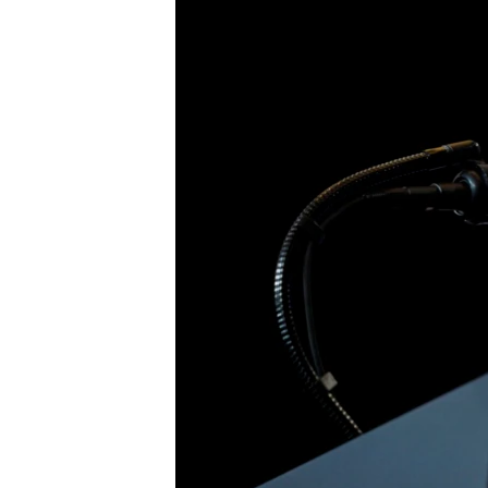
ວິທະຍາສາດ-ເທັກໂນໂລຈີ
ທຸລະກິດ
ພາສາອັງກິດ
ວີດີໂອ
ສຽງ
ລາຍການກະຈາຍສຽງ
ລາຍງານ