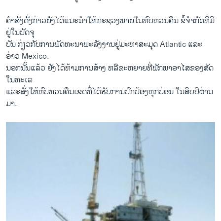
ຄໍາ​ສັ່ງ​ດັ່ງກ່າວຍັງ​ໄດ້​ແນະນຳ​ໃຫ້​ກະຊວງ​ພາຍ​ໃນ​ທົບ​ທວນຄືນ ຂໍ້​ຈຳກັດ​ທີ່​ມີ​
ຢູ່ໃນ​ປັດຈຸ
ບັນ ກ່ຽວ​ກັບ​ການ​ພັດທະນາ​ພະລັງງານ​ຢູ່ມະຫາ​ສະ​ມຸດ Atlantic ​ແລະ​
ອ່າວ Mexico.
​ນອກ​ນັ້ນ​ແລ້ວ ຍັງ​ໄດ້​ຫ້າມ​ການ​ສ້າງ ຫລືຂະຫຍາຍ​ທີ່​ພັກ​ພາ​ອາ​ໄສ​ຂອງ​ສັດ​
ໃນ​ທະ​ເລ ​
ແລະ​ສັ່ງ​ໃຫ້​ທົບທວນຄືນ​ເຂດທີ່​ໄດ້ຮັບການ​ປົກ​ປ້ອງທຸກ​ບ່ອນ ໃນ​ສິບ​ປີ​ຜ່ານ​
ມາ.