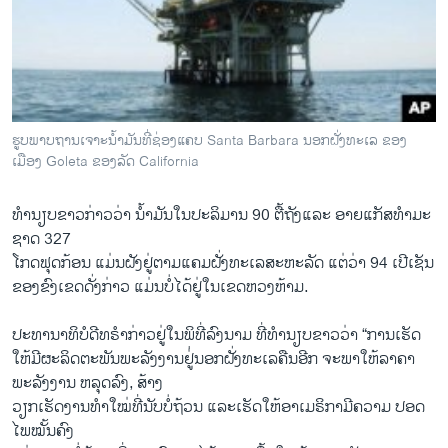
ຮູບພາບຖານເຈາະນໍ້າມັນທີ່ຊ່ອງແຄບ Santa Barbara ນອກຝັ່ງທະເລ ຂອງ
ເມືອງ Goleta ຂອງລັດ California
ທຳນຽບຂາວ​ກ່າວ​ວ່າ ​ນໍ້າມັນ​ໃນ​ປະລິມານ 90 ຕື້ຖັງແລະ ອາຍ​ແກັສທຳ​ມະ​
ຊາດ 327
​ໂກດ​ຟຸດກ້ອນ ​ແມ່ນ​ຝັງຢູ່​ຕາມ​ແຄມ​ຝັ່ງ​ທະ​ເລ​ສະຫະລັດ ​ແຕ່​ວ່າ 94 ​ເປີ​ເຊັນ
ຂອງ​ຂົງ​ເຂດ​ດັ່ງກ່າວ ​ແມ່ນບໍ່​ໄດ້ຢູ່​ໃນ​ເຂດຫວງ​ຫ້າມ.
ປະທານາທິບໍດີ​ທຣໍາກ່າວ​ຢູ່​ໃນ​ພິທີ່​ລົງ​ນາມ ທີ່​ທຳນຽບຂາວ​ວ່າ “ການ​ເຮັດ​
ໃຫ້​ມີ​ຜະລິດ​ຕະພັນພະລັງງານ​ຢູ່່​ນອກ​ຝັ່ງ​ທະ​ເລຄືນ​ອີກ ຈະ​ພາ​ໃຫ້​ລາຄາ​
ພະລັງງານ ຫລຸດ​ລົງ, ສ້າງ
ວຽກ​ເຮັດ​ງານ​ທໍາ​ໃໝ່​ທີ່​ນັບ​ບໍ່​ຖ້ວນ ​ແລະ​ເຮັດ​ໃຫ້​ອາ​ເມຣິກາມີ​ຄວາມ ​ປອດ​
ໄພໝັ້ນຄົງ​