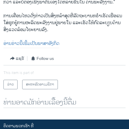
ກວ່າ ​ແລະບໍ່ຕ້ອງເພິ່​ງພາຕົນ​ເອງ​ໄດ້ຫລາຍຂຶ້ນ​ໃນ ​ດ້ານພະລັງງານ​.” ​
ການເຄື່ອນ​ໄຫວ​ດັ່ງກ່າວ​ເປັນສິ່ງ​ຫ​ລ້າ​ສຸດທີ່ລັດຖະບານ​ທຣໍາເຮັດ​ເພື່ອ​ແນ​
ໃສ່ຊຸກຍູ້​ການ​ຜະລິດພະລັງງານ​ຢູ່​ພາຍ​ໃນ ​ແລະເຮັດ​ໃຫ້​ກົດ​ລະບຽບດ້ານ
ສິ່ງ​ແວດ​ລ້ອມໂຍະຍານລົງ.
ອ່ານຂ່າວນີ້ເພີ້ມເປັນພາສາອັງກິດ
ແຊຣ໌
Follow us
This item is part of
ຂ່າວ
ສະຫະລັດອາເມຣິກາ
ທ່ານອາດມັກອ່ານເລື້ອງນີ້ຕື່ມ
ຕິດຕາມພວກເຮົາ ທີ່