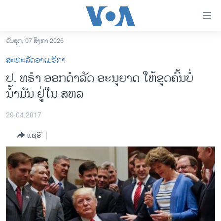
ລິ້ງ
ສຳຫລັບ
ເຂົ້າ
ວັນສຸກ, 07 ສິງຫາ 2026
ຫາ
ໂຮມເພຈ
ສະຫະລັດອາເມຣິກາ
ຂ້າມ
ລາວ
ປ. ທຣໍາ ອອກດຳລັດ ອະນຸຍາດ ໃຫ້ຂຸດຄົ້ນບໍ່
ຂ້າມ
ອາເມຣິກາ
ນໍ້າມັນ ຢູ່ໃນ ສຫລ
ຂ້າມ
ໄປ
ການເລືອກຕັ້ງ ປະທານາທີບໍດີ ສະຫະລັດ 2024
ຫາ
29,04,2017
ຂ່າວ​ຈີນ
ຊອກ
ແຊຣ໌
ຄົ້ນ
ໂລກ
ເອເຊຍ
ອິດສະຫຼະພາບດ້ານການຂ່າວ
ຊີວິດຊາວລາວ
ຊຸມຊົນຊາວລາວ