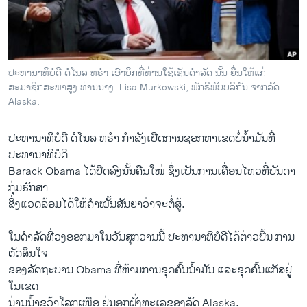
ວິທະຍາສາດ-ເທັກໂນໂລຈີ
ທຸລະກິດ
ພາສາອັງກິດ
ປະທານາທິບໍດີ ດໍໂນລ ທຣຳ ເອົາບິກທີ່ທ່ານໃຊ້ເຊັນດຳລັດ ນັ້ນ ຍື່ນໃຫ້ແກ່
ວີດີໂອ
ສະມາຊິກສະພາສູງ ທ່ານນາງ. Lisa Murkowski, ພັກຣີພັບບລິກັນ ຈາກລັດ -
Alaska.
ສຽງ
ປະທານາທິບໍດີ ດໍ​ໂນ​ລ ທຣໍາ ກຳລັງ​ເປີດ​ການ​ຊອກ​ຫາ​ເຂດ​ບໍ່​ນໍ້າມັນທີ່​
ລາຍການກະຈາຍສຽງ
ຕິດຕາມພວກເຮົາ ທີ່
ປະທານາທິບໍດີ
ລາຍງານ
Barack Obama ​ໄດ້​ປິດ​ລົງນັ້ນ​ຄືນ​ໃໝ່ ຊຶ່ງເປັນການ​ເຄື່ອນ​ໄຫວ​ທີ່​ບັນດາ​
ກຸ່ມ​ຮັກສາ
​ສິ່ງ​ແວດ​ລ້ອມໄດ້​ໃຫ້​ຄຳ​ໝັ້ນ​ສັນຍາວ່າ​ຈະ​ຕໍ່ສູ້.
ພາສາຕ່າງໆ
​ໃນດຳ​ລັດ​ທີ່​ວງອອກ​ມາໃນ​ວັນ​ສຸກ​ວານ​ນີ້ ປະທານາທິບໍດີ​ໄດ້​ຕ່າວ​ປິ້ນ ການ​
ຕັດສິນ​ໃຈ
​ຂອງ​ລັດຖະບານ Obama ທີ່​ຫ້າມ​ການ​ຂຸດ​ຄົ້ນນໍ້າມັນ ​ແລະຂຸດ​ຄົ້ນ​ແກັສຢູູ່​
ໃນ​ເຂດ
ນ່ານນໍ້າຂວ້າ​ໂລກ​ເໜືອ ຢູ່ນອກ​ຝັ່ງທະ​ເລ​ຂອງ​ລັດ Alaska​.