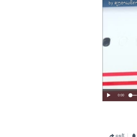
by
ສຽງອາເມຣິກ
0:00
ແຊຣ໌