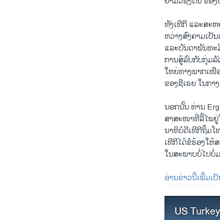
ຢາມ​ວໍ​ຊິງ​ຕັນ ຂອງ​
ທັງ​ເທີ​ກີ ​ແລະ​ສະຫ
ຫວ່າງ​ສົງຄາມເປັນ​
ແລະ​ບັນດາພັນທະ​ມິ
ການ​ສູ້​ລົບກັບກຸ່ມລັດ
​ໃຫຍ່​ທາງ​ພາກ​ເໜືອ
ຂອງ​ຊີ​ເຣຍ ​ໃນ​ກາງ
ນອກ​ນັ້ນ ທ່ານ Ergo
ສາສະໜາ​ທີ່​ລີ້​ໄພ​
ນາທິບໍດີເທີ​ກີຖິ້ມ
ເທີ​ກີ​ໄດ້​ຂໍ​ຮ້ອງ​ໃຫ
ໃນ​ສະພາບບໍ່​ໄປ​ບໍ່​
ອ່ານຂ່າວນີ້ເພີ້ມເ
US Turkey