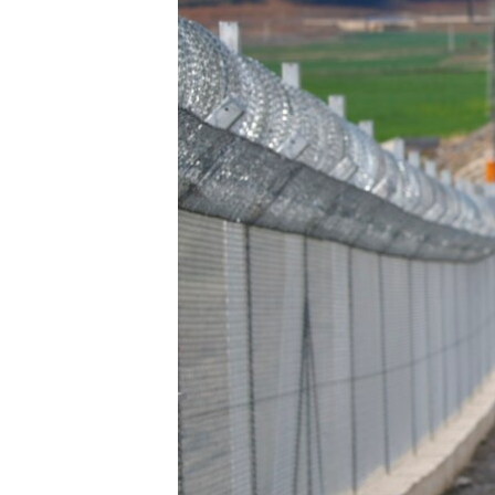
ວິທະຍາສາດ-ເທັກໂນໂລຈີ
ທຸລະກິດ
ພາສາອັງກິດ
ວີດີໂອ
ສຽງ
ລາຍການກະຈາຍສຽງ
ລາຍງານ