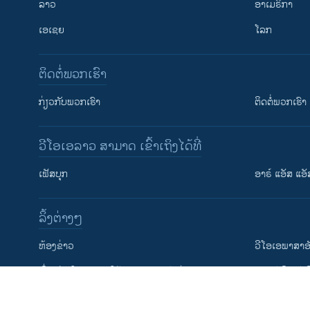
ລາວ
ອາເມຣິກາ
ເອເຊຍ
ໂລກ
ຕິດຕໍ່ພວກເຮົາ
ກ່ຽວກັບພວກເຮົາ
ຕິດຕໍ່ພວກເຮົາ
ວີໂອເອລາວ ສາມາດ ເຂົ້າເຖິງໄດ້ທີ່
ຕິດຕາມພວກເຮົາ ທີ່
ເຟັສບຸກ
ອາຣ໌ ແອັສ ແອັ
​ລິ້ງ​ຕ່າງໆ
ພາສາຕ່າງໆ
​ຫ້ອງ​ຂ່າວ
ວີ​ໂອ​ເອ​ພາ​ສາ​ອ
​ເງື່ອນ​ໄຂ​ໃນ​ການ​ນຳ​ໃຊ້​ແລະຄວາມ​ເປັນ​ສ່​ວນ​ຕົວ
​ຮຽນ​ອັງ​ກິດ​ກັບ​