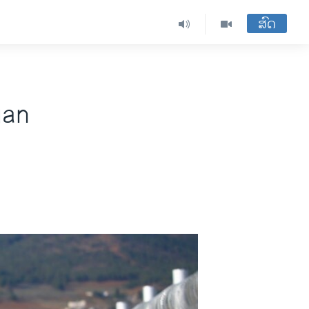
ສົດ
gan