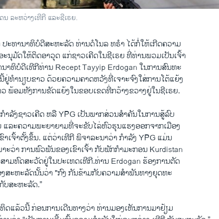
ແດນ ລະຫວ່າງເທີກີ ແລະຊີເຣຍ.
 ປະທານາທິບໍດີ​ສະຫະລັດ ທ່ານ​ດໍ​ໂນ​ລ ທຣໍາ ​ໄດ້ກໍ່ໃຫ້​ເກີດ​ຄວາມ
ທີ່​ອະນຸມັດ​ໃຫ້​ຕິດ​ອາວຸດ ແກ່​ຊາວເຄີ​ດ​ໃນຊີ​ເຣຍ ​ທີ່​ທ່ານພວມ​ເປັນ​ເຈົ້າ
າທິບໍດີ​ເທີ​ກີທ່ານ Recept Tayyip Erdogan ​ໃນ​ການ​ສົນທະ
້​ນີ້ຢູ່​ທຳນຽບຂາວ ດ້ວຍ​ຄວາມ​ຄາດ​ຫວັງ​ທີ່​ເຈາະ​ຈົງ​ໃສ່​ການ​ໂຕ້​ແຍ້​ງ
ກ່າວ ພ້ອມ​ທັງ​ການ​ຂັດແຍ້​ງ​ໃນ​ຂອບ​ເຂດທີ່ກວ້າງຂວາງ​ຢູ່ໃນ​ຊີ​ເຣຍ.
ຳລັງຊາວ​ເຄີ​ດ ຫລື YPG ​ເປັນພາກສ່ວນ​ສຳ​ຄັນ​ໃນ​ການ​ສູ້​ລົບ
ລາມ ​ແລະ​ຄວາມ​ພະຍາຍາມ​ທີ່​ຈະ​ຂັບ​ໄລ່ຫົວ​ຮຸນ​ແຮງອອກຈາກ​ເມືອງ
ເຈົ້າ​ຕັ້ງ​ຂຶ້ນ​. ​ແຕ່​ວ່າ​ເທີ​ກີ ພິຈາລະນາ​ວ່າ ກຳລັງ YPG ​ແມ່ນ​
ພາະວ່າ ​ການ​ພົວພັນ​ຂອງ​ເຂົາ​ເຈົ້າ ​ກັບພັກ​ກຳມະກອນ​ Kurdistan
ດ້​ສາມ​ທົດ​ສະ​ວັດ​ຢູ່​ໃນ​ປະ​ເທດເທີ​ກີ.ທ່ານ Erdogan ຮ້ອງ​ການ​ຕັດ
ງສະຫະລັດນັ້ນວ່າ "​ກົງ ກັນຂ້າມ​ກັບ​ຄວາມ​ສຳ​ພັນທາງຍຸດທະ​
ັບ​ສະຫະ​ລັດ.”
ອາທິດ​ແລ້ວ​ນີ້ ກ່ອນ​ການ​ເດີນທາງ​ວ່າ ທ່ານມອງ​ເຫັນ​ການມາ​ຢ້ຽມ