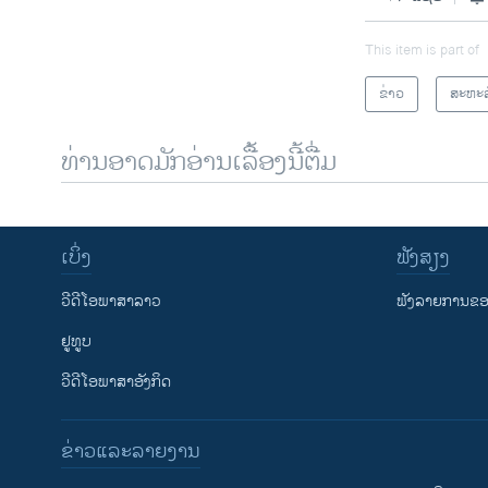
This item is part of
ຂ່າວ
ສະຫະລ
ທ່ານອາດມັກອ່ານເລື້ອງນີ້ຕື່ມ
ເບິ່ງ
ຟັງສຽງ
ວີດີໂອພາສາລາວ
ຟັງລາຍການຂອງ
ຢູທູບ
ວີດີໂອພາສາອັງກິດ
ຂ່າວແລະລາຍງານ