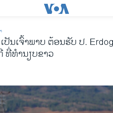
ກາ
 ເປັນເຈົ້າພາບ ຕ້ອນຮັບ ປ. Erdo
ກີ ທີ່ທຳນຽບຂາວ