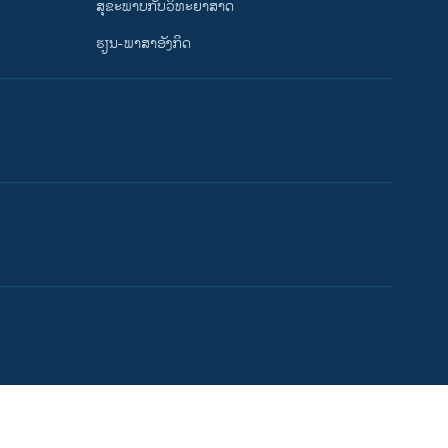
ສຸຂະພາບກັບວິທະຍາສາດ
ຮຽນ-ພາສາອັງກິດ
ຕາມເວລາໃນລາວ