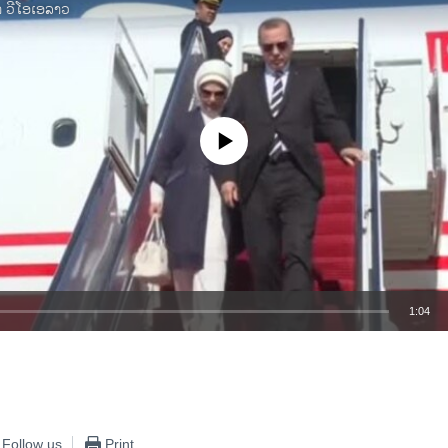
າ ວີໂອເອລາວ
No media source currently available
1:04
EMBED
Follow us
Print