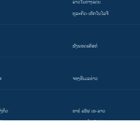
ລາວໃນຕ່າງແດນ
ທຸລະກິດ-ເທັກໂນໂລຈີ
ຟັງພອດແຄັສຕ໌
ສ
ຈອງອີເມລຂ່າວ
ັງ​ກິດ
ອາຣ໌ ແອັຟ ເອ-ລາວ
ວີ​ໂອ​ເອ
ສາມາດເຂົ້າເຖິງໄດ້