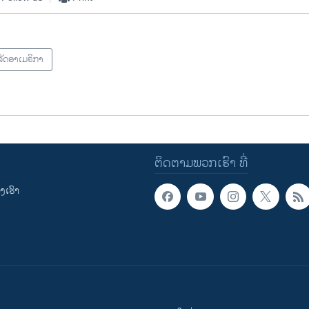
ັດອາເມຣິກາ
ຕິດຕາມພວກເຮົາ ທີ່
ເຮົາ