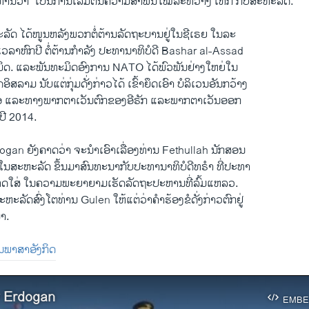
ທ່ານ​ວ່າ “​ເປັນ​ການ​ເລີ້ມ​ຕົ້ນຄວາມ​ສຳພັນ​ໃໝ່ລະຫວ່າງ ​ເທີ​ກີ ກັບ​ສະຫະລັດ.”
ະລັດ ​ໄດ້​ໜູນ​ຫລັງ​ພວກ​ຕໍ່ຕ້ານ​ລັດຖະບານ​ຢູ່ໃນ​ຊີ​ເຣຍ ​ໃນລະ
ເວລາ​ຫົກ​ປີ ຕໍ່ຕ້ານກຳລັງ ​ປະທານາທິບໍດີ Bashar al-Assad
ດ. ​ແລະ​ພັນທະ​ມິດອົງການ NATO ​ໄດ້​ພົວພັນ​ຢ່າງໃຫຍ່ໃນ​
​ອິສລາມ ນັບ​ແຕ່​ກຸ່ມ​ດັ່ງກ່າວ​ໄດ້​ ​ເຂົ້າ​ຍຶດ​ເອົາ ບໍລິ​ເວນ​ອັນກວ້າ​ງ
 ​ແລະ​ທາງ​ພາກ​ຕາ​ເວັນ​ຕົກ​ຂອງ​ອີຣັກ ​ແລະ​ພາກ​ຕາ​ເວັນ​ອອກ
​ປີ 2014.
gan ຍັງ​ຄາດ​ວ່າ​ ຈະ​ນຳ​ເອົາ​ເລື່ອງ​ທ່ານ Fethullah ນັກ​ສອນ​
ຢູ່​ໃນ​ສະຫະລັດ ຂຶ້ນ​ມາ​ສົນທະນາ​ກັບປະທານາທິບໍດີ​ທຣໍາ ​ທີ່ປະທາ
​ໂທດ​ໃສ່ ​ໃນ​ຄວາມ​ພະຍາຍາມ​ເຮັດ​ລັດຖະປະຫານ​ທີ່​ລົ້ມ​ແຫລວ. ​
້​ສະຫະລັດ​ສົ່ງ​ໂຕທ່ານ Gulen ໃຫ້ແຕ່​ວ່າ​ຄຳ​ຮ້ອງ​ຂໍ​ດັ່ງ​ກ່າວ​ຕົກ​ຢູ່
ມາ.
ປັນພາສາອັງກິດ
 Erdogan
EMBE