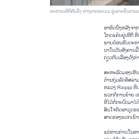
ທະຫານເທີກີຄົນນຶ່ງ ຢ່າງລາດຕະເວນ ຢູ່ເລາະຮົ້ວຊາຍ
ອາທິດ​ນຶ່ງຫລັງ​ຈາກ
ໂກດ​ແຄ້ນ​ຢູ່​ເທີ​ກີ 
ພາບ​ຕ້ອນຮັບປະທານ
ນາ​ໃນ​ວັນ​ອັງຄານ​ມື
ກ່ຽວ​ກັບ​ເລື່ອງດັ່ງ
ສະຫະລັດມອງ​ເຫັນ​ກ
​ຕ້ານກຸ່ມ​ລັດ​ອິສ
ຫລວງ Raqqa ທີ່​ເຂົາ​
ພວກກໍ່​ການຮ້າຍ ​ເ
ທີ່ໄດ້​ກໍ່ກະບົດມາ​ໄ
ສິນ​ໃຈຕິດອາວຸດ​ຂອ
ສາດ​ຂອງພວກ​ເຮົາ​ກ
​ແຕ່​ທ່ານ​ກ່າວ​ໃນ​