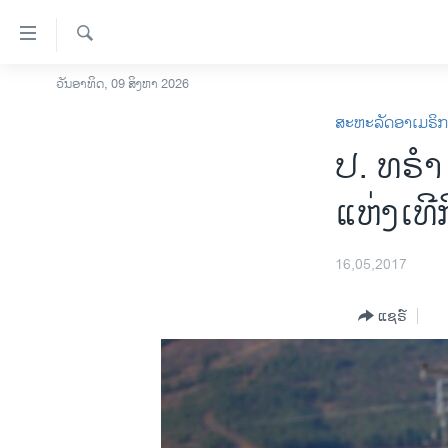
ລິ້ງ
ສຳຫລັບ
ເຂົ້າ
ຄົ້ນຫາ
ວັນອາທິດ, 09 ສິງຫາ 2026
ໂຮມເພຈ
ຫາ
ສະຫະລັດອາເມຣິ
ລາວ
ຂ້າມ
ປ. ທຣໍາ
ຂ້າມ
ອາເມຣິກາ
ຂ້າມ
ການເລືອກຕັ້ງ ປະທານາທີບໍດີ ສະຫະລັດ
ແຫ່ງເທີ
ໄປ
2024
ຫາ
ຂ່າວ​ຈີນ
ຊອກ
16,05,2017
ຄົ້ນ
ໂລກ
ແຊຣ໌
ເອເຊຍ
ອິດສະຫຼະພາບດ້ານການຂ່າວ
ຊີວິດຊາວລາວ
ຊຸມຊົນຊາວລາວ