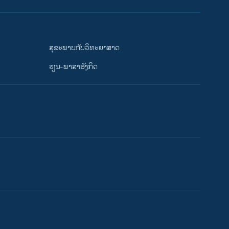
ສຸຂະພາບກັບວິທະຍາສາດ
ຮຽນ-ພາສາອັງກິດ