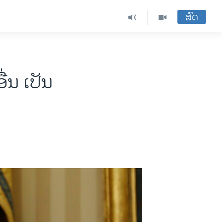
ສົດ
່ນ ເປັນ