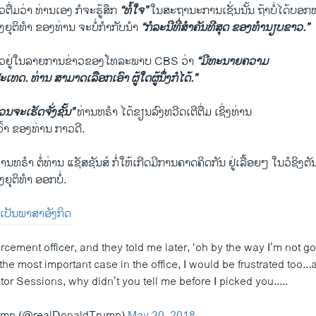
ວຕື່ມວ່າ ທ່ານເອງ ກໍຈະຮູ້ສຶກ
“ທໍ້ໃຈ”
ໃນສະຖານະການເຊັ່ນນັ້ນ ຖ້າບໍ່ໄດ້ບອກຫ
ງຍຸຕິທຳ ຂອງທ່ານ ຈະບໍ່ກຳກັບນຳ
“ກໍລະນີທີ່ສຳຄັນທີສຸດ ຂອງທຳນຽບຂາວ.”
ກ່າວຢູ່ໃນລາຍການຂ່າວຂອງໂທລະພາບ CBS ວ່າ
“ມີທະນາຍຄວາມ
ະເທດ. ທ່ານ ສາມາດເລືອກເອົາ ຜູ້ໃດຜູ້ນຶ່ງກໍໄດ້.”
ນຈະເຮັດຈັ່ງຊັ້ນ”
ທ່ານທຣຳ ໄດ້ຂຽນລົງທວີດເຕີຕື່ມ ເຊິ່ງທ່ານ
ເວົ້າ ຂອງທ່ານ ກາວດີ.
ຣຳ ຕໍ່ທ່ານ ແຊັສຊັນສ໌ ກໍ່ໃຫ້ເກີດມີການຄາດຄິດກັນ ຢູ່ເລື້ອຍໆ ໃນວໍຊິງຕັ
ຍຸຕິທຳ ອອກບໍ່.
່ມ​ເປັນ​ພາສາ​ອັງກິດ
forcement officer, and they told me later, ‘oh by the way I’m not g
 the most important case in the office, I would be frustrated too...
tor Sessions, why didn’t you tell me before I picked you.....
rump (@realDonaldTrump)
May 30, 2018