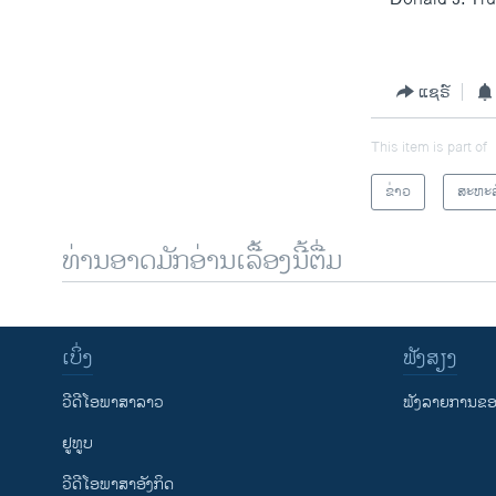
ແຊຣ໌
This item is part of
ຂ່າວ
ສະຫະລ
ທ່ານອາດມັກອ່ານເລື້ອງນີ້ຕື່ມ
ເບິ່ງ
ຟັງສຽງ
ວີດີໂອພາສາລາວ
ຟັງລາຍການຂອງ
ຢູທູບ
ວີດີໂອພາສາອັງກິດ