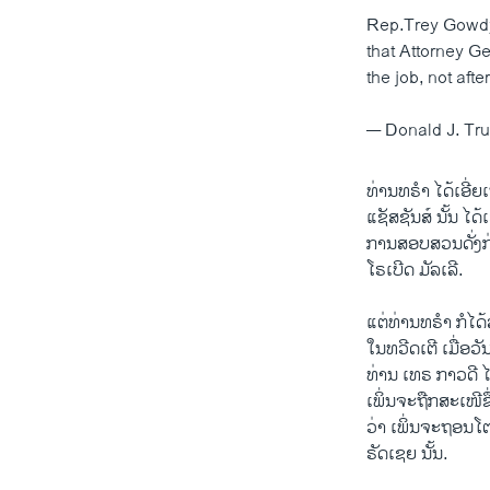
Rep.Trey Gowdy, 
that Attorney G
the job, not aft
— Donald J. T
ທ່ານທຣຳ ໄດ້ເອີ່ຍເ
ແຊັສຊັນສ໌ ນັ້ນ ໄ
ການສອບສວນດັ່ງກ
ໂຣເບີດ ມັລເລີ.
ແຕ່ທ່ານທຣຳ ກໍໄດ
ໃນທວີດເຕີ ເມື່ອວັ
ທ່ານ ເທຣ ກາວດີ 
ເພິ່ນຈະຖືກສະເໜີຊ
ວ່າ ເພິ່ນຈະຖອນ
ຣັດເຊຍ ນັ້ນ.