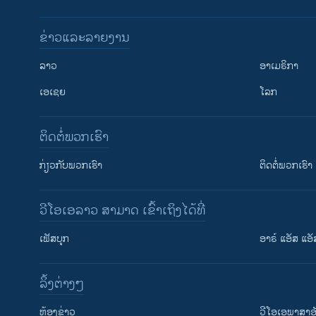
ຂ່າວແລະລາຍງານ
ລາວ
ອາເມຣິກາ
ເອເຊຍ
ໂລກ
ຕິດຕໍ່ພວກເຮົາ
ກ່ຽວກັບພວກເຮົາ
ຕິດຕໍ່ພວກເຮົາ
ວີໂອເອລາວ ສາມາດ ເຂົ້າເຖິງໄດ້ທີ່
ຕິດຕາມພວກເຮົາ ທີ່
ເຟັສບຸກ
ອາຣ໌ ແອັສ ແອັ
​ລິ້ງ​ຕ່າງໆ
ພາສາຕ່າງໆ
​ຫ້ອງ​ຂ່າວ
ວີ​ໂອ​ເອ​ພາ​ສາ​ອ