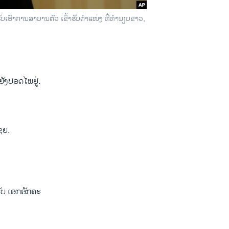
ຮັບເອົາການສາບານຕົວ ເຂົ້າຮັບຕຳແໜ່ງ ທີ່ທຳນຽບຂາວ,
ັງປອດໄພຢູ່.
ຊຍ.
ັບ ເອກອັກຄະ