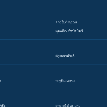
ລາວໃນຕ່າງແດນ
ທຸລະກິດ-ເທັກໂນໂລຈີ
ຟັງພອດແຄັສຕ໌
ສ
ຈອງອີເມລຂ່າວ
ັງ​ກິດ
ອາຣ໌ ແອັຟ ເອ-ລາວ