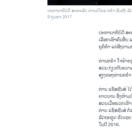
ປະທານາທິບໍດີ ສະຫະລັດ ທ່ານດໍໂນລ ທຣຳ ຮັບຟັງ ລັດຖ
9 ກຸມພາ 2017.
ປະທານາທິບໍດີ ສະ
ເລືອກເອົາຄົນອື່ນ
ຍຸຕິທຳ ແຕ່ອີງຕາ
ທ່ານທຣຳ ໃຈຮ້າຍຫ
ສວນ ກ່ຽວກັບຄວາມ
ສຽງຂອງທ່ານທຣຳ 
ທ່ານ ແຊັສຊັນສ໌ ໄ
ຍາວນານ ຊຶ່ງຫ້າ
ສວນເມື່ອພວກເຂົາ
ທ່ານ ແຊັສຊັນສ໌
ລັດຖະທູດ ຣັດເຊຍ
ໃນປີ 2016.