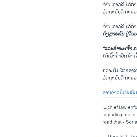
ທ່ານ ກາວດີ ໄດ້ກ່າ
ລັດຖະມົນຕີ ກະຊວ
ທ່ານ ກາວດີ ໄດ້
ດີໆຫຼາຍຄົນ ຢູ່ໃນປ
“ແລະຂ້າພະເຈົ້າ ຄວ
ໄດ້ເວົ້າຊ້ຳອີກ ຄຳ
ຄວາມໂມໂຫຂອງທ່ານທ
ລັດຖະມົນຕີ ກະຊວງ
ອ່ານ​ຂ່າວ​ນີ້​ເພີ່ມຕື
....chief law en
to participate in
read that - Sena
— Donald J. T