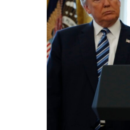
ວິທະຍາສາດ-ເທັກໂນໂລຈີ
ທຸລະກິດ
ພາສາອັງກິດ
ວີດີໂອ
ສຽງ
ລາຍການກະຈາຍສຽງ
ລາຍງານ