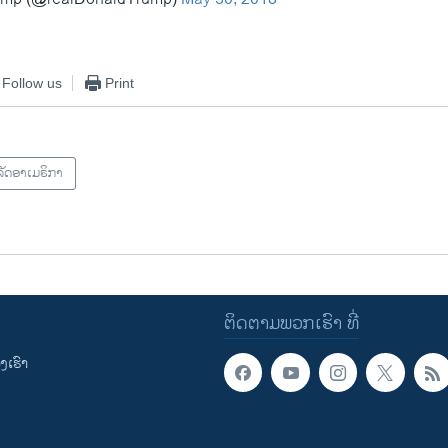
Follow us
Print
ັດອາເມຣິກາ
ຕິດຕາມພວກເຮົາ ທີ່
ເຮົາ