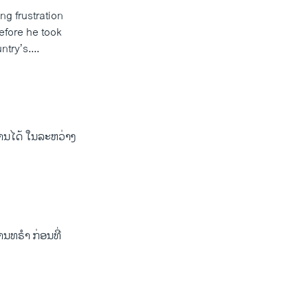
ng frustration
efore he took
try’s....
ທ່ານໄດ້ ໃນລະຫວ່າງ
ານທຣຳ ກ່ອນທີ່