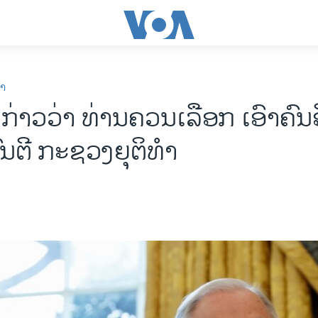
ກາ
ກ່າວວ່າ ທ່ານຄວນເລືອກ ເອົາຄົນອື
ົນຕີ ກະຊວງຍຸຕິທຳ