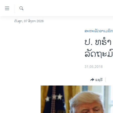
ລິ້ງ
ສຳຫລັບ
ເຂົ້າ
ຄົ້ນຫາ
ວັນສຸກ, 07 ສິງຫາ 2026
ໂຮມເພຈ
ຫາ
ສະຫະລັດອາເມຣິ
ລາວ
ຂ້າມ
ປ. ທຣຳ 
ຂ້າມ
ອາເມຣິກາ
ຂ້າມ
ການເລືອກຕັ້ງ ປະທານາທີບໍດີ ສະຫະລັດ
ລັດຖະມ
ໄປ
2024
ຫາ
ຂ່າວ​ຈີນ
ຊອກ
31,05,2018
ຄົ້ນ
ໂລກ
ແຊຣ໌
ເອເຊຍ
ອິດສະຫຼະພາບດ້ານການຂ່າວ
ຊີວິດຊາວລາວ
ຊຸມຊົນຊາວລາວ