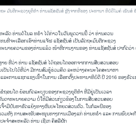
ະ ມົນຕີກະຊວງຍຸຕິທຳ ທ່ານແຊັສຊັນສ໌ ຫຼັງຈາກທີ່ຮອງ ປະທານາ ທິບໍດີໄມຄ໌ ເພັນສ໌ 
ຫະລັດ ທ່ານດໍໂນລ ທຣຳ ໄດ້ກ່າວໃນວັນພຸດວານນີ້ ວ່າ ທ່ານຄວນ
 ແທນທີ່ຈະເລືອກເອົາທ່ານແຈັຟ ແຊັສຊັນສ໌ ເປັນລັດຖະມົນຕີກະຊວງ
ມທະນາຍຄວາມຂອງທ່ານແລ້ວ ໜ້າທີ່ການງານຂອງ ທ່ານແຊັສຊັນສ໌ ປາກົດວ່າ ຍ
ຼາຍ ທີ່ວ່າ ທ່ານ ແຊັສຊັນສ໌ ໄດ້ຖອນໂຕອອກຈາກການສືບສວນສອບ
ເປັນໄປໄດ້ທີ່ວ່າ ມີການສົມຮູ້ຮ່ວມຄິດ ລະຫວ່າງຄະນະໂຄສະນາຫາ
ແລະການແຊກແຊງເຂົ້າໃນການ ເລືອກຕັ້ງປະທານາທິບໍດີ ປີ 2016 ຂອງຣັດເ
ດ້ຂໍຖອນໂຕ ຍ້ອນກົດລະບຽບຂອງກະຊວງຍຸຕິທຳ ທີ່ມີຢູ່ເປັນເວລາ
ມບັນດາທະນາຍຄວາມ ບໍ່ໃຫ້ມີສ່ວນກ່ຽວຂ້ອງໃນການສືບສວນສອບ
ເຈົ້າມີບັນຫາຂັດແຍ້ງທາງຜົນປະໂຫຍດສ່ວນຕົວ. ໃນກໍລະນີຂອງ
 ກໍລວມທັງ ການສະໜັບສະໜຸນທາງການເມືອງແກ່ ທ່ານທຣຳ ແລະ ການພົບປະກ
 ປະຈຳສະຫະລັດ ທ່ານ ເຊີເກ ຄິສລີຢັກ