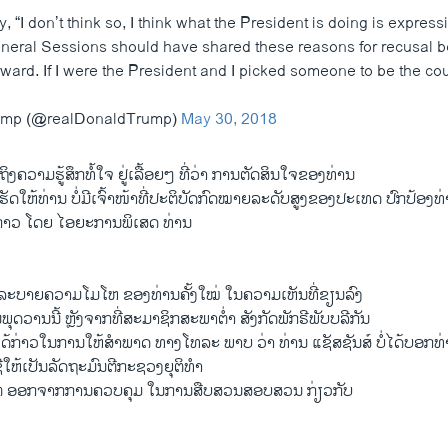
“I don’t think so, I think what the President is doing is expressi
eneral Sessions should have shared these reasons for recusal b
erward. If I were the President and I picked someone to be the coun
rump (@realDonaldTrump)
May 30, 2018
ຖິງຄວາມຮູ້ສຶກທໍ້ໃຈ ຢູ່ເລື້ອຍໆ ທີ່ວ່າ ການຕັດສິນໃຈຂອງທ່ານ
ດ້ເຮັດໃຫ້ທ່ານ ບໍ່ມີເຈົ້າໜ້າທີ່ປະຕິບັດກົດໝາຍລະດັບສູງຂອງປະເທດ ປົກປ້ອງ
່າວ ໂດຍ ໄອຍະການພິເສດ ທ່ານ
້ລະບາຍຄວາມໂມໂຫ ຂອງທ່ານຄັ້ງໃໝ່ ໃນຄວາມເຫັນທີ່ຂຽນລົງ
ນພຸດວານນີ້ ຫຼັງຈາກທີ່ສະມາຊິກສະພາຕ່ຳ ສັງກັດພັກຣີພັບບລີກັນ
ໄດ້ກ່າວໃນການໃຫ້ສຳພາດ ທາງໂທລະ ພາບ ວ່າ ທ່ານ ແຊັສຊັນສ໌ ບໍ່ໄດ້ບອກທ່
ື່ໃຫ້ເປັນລັດຖະມົນຕີກະຊວງຍຸຕິທຳ
ໂຕ ອອກຈາກການຄວບຄຸມ ໃນການສືບສວນສອບສວນ ກ່ຽວກັບ