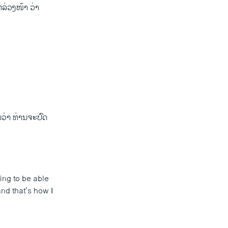
ລ່ວງໜ້າ ວ່າ
ນວ່າ ທ່ານຈະປົດ
oing to be able
and that’s how I