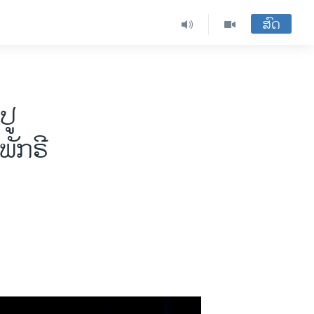
ສົດ
ປູ
ພັກຣີ