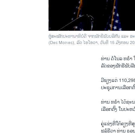
ຜູ້ສະໝັກປະທານາທິບໍດີ ຈາກພັກຣີພັບບລີກັນ ແລະ ອະ
(Des Moines), ລັດ ໄອໂອວາ,​ ວັນທີ 15 ມັງກອນ 20
ທ່ານ ດໍໂນລ ທຣຳ ​ໃນ​
ລັດຂອງພັກຣີພັບລ
ມີພຽງ​ແຕ່ 110,298
ປະຊຸມ​ການ​ເລືອກ​ຕັ້
ທ່ານ ທຣໍາ ໄດ້ຊະນ
ເລືອກຕັ້ງ ໃນປະຫ
ຄູ່ແຂ່ງທີ່ໃກ້ຄຽງທ
ຟລໍຣີດາ ທ່ານ ຣອນ