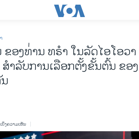
ກາ
ນ ຂອງທ່່ານ ທຣໍາ ໃນລັດໄອໂອວາ 
 ສຳລັບການເລືອກຕັ້ງຂັ້ນຕົ້ນ ຂອງ
ັນ
ເບິ່ງຄວາມເຫັນ