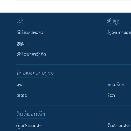
ເບິ່ງ
ຟັງສຽງ
ວີດີໂອພາສາລາວ
ຟັງລາຍການຂອງ
ຢູທູບ
ວີດີໂອພາສາອັງກິດ
ຂ່າວແລະລາຍງານ
ລາວ
ອາເມຣິກາ
ເອເຊຍ
ໂລກ
ຕິດຕໍ່ພວກເຮົາ
ກ່ຽວກັບພວກເຮົາ
ຕິດຕໍ່ພວກເຮົາ