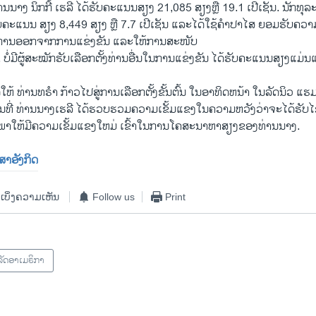
ນນາງ ນິກກີ້ ເຮລີ ໄດ້ຮັບຄະແນນສຽງ 21,085 ສຽງຫຼື 19.1 ເປີເຊັນ. ນັກທຸລະ
ບຄະແນນ ສຽງ 8,449 ສຽງ ຫຼື 7.7 ເປີເຊັນ ແລະໄດ້ໃຊ້ຄໍາປາໄສ ຍອມຮັບຄວ
ການອອກຈາກການແຂ່ງຂັນ ແລະ​ໃຫ້​ການ​ສະ​ໜັບ
່​ມີ​ຜູ້​ສະ​ໝັກ​ຮັບ​ເລືອກ​ຕັ້ງ​ທ່ານ​ອື່ນໃນ​ການ​ແຂ່ງ​ຂັນ​ ໄດ້​ຮັບ​ຄະ​ແນນ​ສຽງ​ແມ່ນ
ັດໃຫ້ ທ່ານທຣໍາ ກ້າວໄປສູ່ການເລືອກຕັ້ງຂັ້ນຕົ້ນ ໃນອາທິດຫນ້າ ໃນລັດນິວ ແຮ
ນທີ່ ທ່ານນາງເຮລີ ໄດ້ຮວບຮວມຄວາມເຂັ້ມແຂງໃນຄວາມຫວັງວ່າຈະໄດ້ຮັບໄຊ
ະພາໃຫ້ມີຄວາມເຂັ້ມແຂງໃຫມ່ ເຂົ້າໃນການໂຄສະນາຫາສຽງຂອງທ່ານນາງ.
າສາອັງກິດ
ເບິ່ງຄວາມເຫັນ
Follow us
Print
ັດອາເມຣິກາ