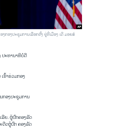
ກອງປະຊຸມການເລືອກຕັ້ງ ຢູ່ທີ່ເມືອງ ເດີ ມອຍສ໌
ະ​ທາ​ນາ​ທິ​ບໍ​ດີ​
​ ເຂົ້າຮ່ວມກອງ
ຸດ ໃນກອງປະຊຸມການ
ເລີຍ. ຜູ້ປົກຄອງລັດ
ະດີດຜູ້ປົກ ຄອງລັດ