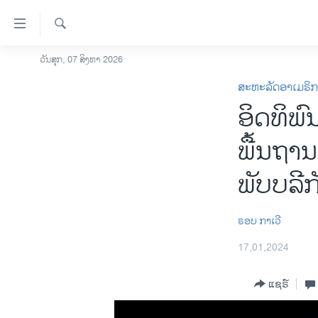
ລິ້ງ
ສຳຫລັບ
ເຂົ້າ
ຄົ້ນຫາ
ວັນສຸກ, 07 ສິງຫາ 2026
ໂຮມເພຈ
ຫາ
ສະຫະລັດອາເມຣິ
ລາວ
ຂ້າມ
ອິດທິພົ
ຂ້າມ
ອາເມຣິກາ
ຂ້າມ
ການເລືອກຕັ້ງ ປະທານາທີບໍດີ ສະຫະລັດ
ພື້ນຖານ
ໄປ
2024
ຫາ
ພັບບລີກ
ຂ່າວ​ຈີນ
ຊອກ
ຄົ້ນ
ໂລກ
ຣອບ ກາເວີ
ເອເຊຍ
17,01,2024
ອິດສະຫຼະພາບດ້ານການຂ່າວ
ຊີວິດຊາວລາວ
ແຊຣ໌
ຊຸມຊົນຊາວລາວ