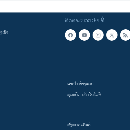
ຕິດຕາມພວກເຮົາ ທີ່
ເຮົາ
ລາວໃນຕ່າງແດນ
ທຸລະກິດ-ເທັກໂນໂລຈີ
ຟັງພອດແຄັສຕ໌