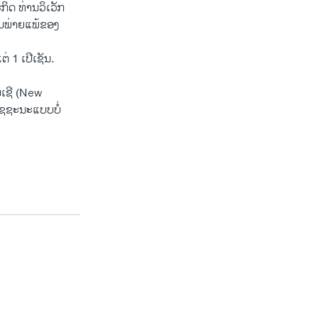
ກິດ ທ່ານວິເວັກ
າມພ່າຍແພ້ຂອງ
ແຕ່ 1 ເປີເຊັນ.
ມເຊີ (New
ຊະນະແບບ​ບໍ່​