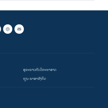
ສຸຂະພາບກັບວິທະຍາສາດ
ຮຽນ-ພາສາອັງກິດ