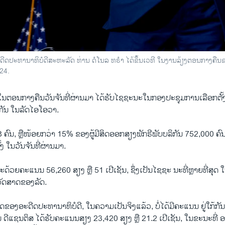
ດີດປະທານາທິບໍດີສະຫະລັດ ທ່ານ ດໍໂນລ ທຣຳ ໄດ້ຂຶ້ນເວທີ ໃນງານລ້ຽງຕອນກາງຄືນຂອງ
24.
ຕອນ​ກາງ​ຄືນ​ວັນ​ຈັນທີ່​ຜ່ານ​ມາ ​ໄດ້​ຮັບ​ໄຊ​ຊະ​ນະ​ໃນກອງປະຊຸມ​ການ​ເລືອກ​ຕັ້ງ ​ປ
ີກັນ ໃນລັດໄອໂອວາ.
 ຄົນ, ຫຼື​ໜ້ອຍ​ກວ່າ 15% ຂອງຜູ້​ມີສິດອອກສຽງພັກຣີພັບ​ບລິ​ກັນ 752,000 ຄົນ
ງ​ ໃນ​ວັນ​ຈັນ​ທີ່ຜ່ານມາ.
ະດ້ວຍຄະແນນ 56,260 ສຽງ ຫຼື 51 ເປີເຊັນ, ຊຶ່ງເປັນໄຊຊະ ນະທີ່ຫຼາຍທີ່ສ
ວັດສາດຂອງລັດ.
ີ່ສຸດຂອງອະດີດປະທານາທິບໍດີ, ໃນຄວາມເປັນຈິງແລ້ວ, ບໍ່ໄດ້ມີຄະແນນ ຢູ່ໃກ້ກັນ
 ດີແຊນຕິສ ໄດ້ຮັບຄະແນນສຽງ 23,420 ສຽງ ຫຼື 21.2 ເປີເຊັນ, ໃນຂະນະທີ່ ອ