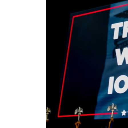
ວິທະຍາສາດ-ເທັກໂນໂລຈີ
ທຸລະກິດ
ພາສາອັງກິດ
ວີດີໂອ
ສຽງ
ລາຍການກະຈາຍສຽງ
ລາຍງານ