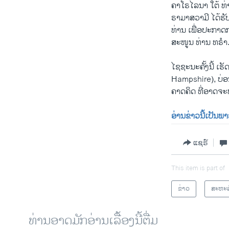
ຄາໂຣໄລນາ ໃຕ້ ທ່າ
ຣາມາສວາມີ ໄດ້ຮັ
ທ່ານ ເພື່ອປະກາດ
ສະ​ໜູນ ທ່ານ ທຣໍາ. ບໍ
ໄຊຊະນະຄັ້ງນີ້ ເຮ
Hampshire), ບ່ອ
ຄາດ​ຄິດ ທີ່ອາດຈ
ອ່ານຂ່າວນີ້ເປັນພ
ແຊຣ໌
This item is part of
ຂ່າວ
ສະຫະລ
ທ່ານອາດມັກອ່ານເລື້ອງນີ້ຕື່ມ