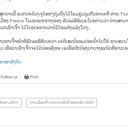
​ສຸກ​ວານ​ນີ້ ພວກ​ປະ​ທ້ວງ​ຈຸ​ນ້ອຍໆ​ກຸ່ມ​ນຶ່ງ​ໄດ້​ໂຮມ​ຊຸມນຸມ​ກັນ​ຂະນະ​ທີ່ ທ່ານ Tr
​ເມືອງ Fresno ​ໃນ​ເຂດ​ພາກ​ກາງຂອງ ລັດ​ແຄ​ລີ​ຟໍ​ເນຍ​ໂດຍ​ກ່າວ​ວ່າ ທ່ານ​ສາມາ
ເຂົາ​ເຈົ້າ ໄດ້​ໂດຍ​ປະກາດ​ວ່າບໍ່​ມີໄພ​ແຫ້ງ​ແລ້ງ​ໃດໆ.
ວ​ຫາ​ເຈົ້າໜ້າ​ທີ່​ລັດ​ແຄ​ລີ​ຟໍ​ເນ​ຍວ່າ ປະຕິ​ເສດ​ບໍ່ຍອມ​ປ່ອຍ​ນ້ຳ​ໄປໃຫ້ ຊາວ​ສວນ
ວ ​ເພື່ອ​ວ່າ​ເຂົາ​ເຈົ້າຈະ​ໄດ້​ປ່ອຍ​ລົງທະ ເລເພື່ອ​ປົກ​ປ້ອງ​ປາ​ບາງ​ຊະນິດ​ທີ່​ຍາວ​
ັນພາສາອັງກິດ
Follow us
Print
ັດອາເມຣິກາ
ການເລືອກຕັ້ງ ປະທານາທິບໍດີ ສະຫະລັດ 2024