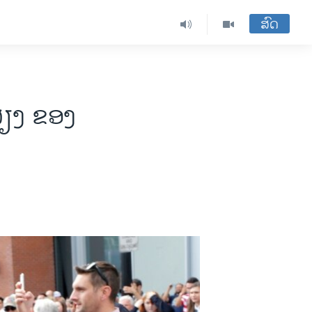
ສົດ
ສຽງ ຂອງ