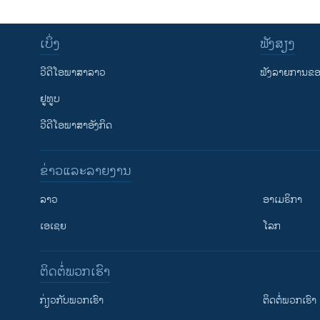
ເບິ່ງ
ຟັງສຽງ
ວີດີໂອພາສາລາວ
ຟັງລາຍການຂອງ
ຢູທູບ
ວີດີໂອພາສາອັງກິດ
ຂ່າວແລະລາຍງານ
ລາວ
ອາເມຣິກາ
ເອເຊຍ
ໂລກ
ຕິດຕໍ່ພວກເຮົາ
ກ່ຽວກັບພວກເຮົາ
ຕິດຕໍ່ພວກເຮົາ