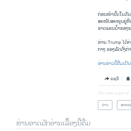
ກ່ອນ​ໜ້ານັ້ນ​ໃນ​ວັນ
ສະໜັບສະໜຸນ​ຢູ່​ທີ່
ຂາດແຄນ​ນ້ຳຂອງ​ພວກ​
ທ່ານ Trump ​ໄດ້​ກ່າ
ກາງ ຂອງ​ລັດ​ດັ່ງກ່າ
ອ່ານຂ່າວນີ້ຕື່ມເປ
ແຊຣ໌
This item is part of
ຂ່າວ
ສະຫະລ
ທ່ານອາດມັກອ່ານເລື້ອງນີ້ຕື່ມ