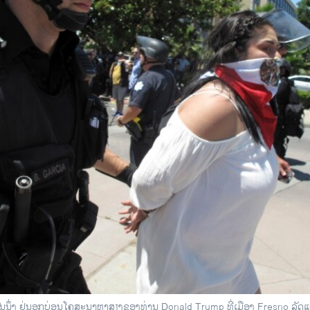
ນນຶ່ງ ຢູ່ນອກບ່ອນໂຄສະນາຫາສຽງຂອງທ່ານ Donald Trump ທີ່ເມືອງ Fresno ລັດແ