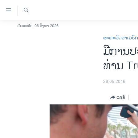
ລິ້ງ
ສຳຫລັບ
ເຂົ້າ
ຄົ້ນຫາ
ວັນພະຫັດ, 06 ສິງຫາ 2026
ໂຮມເພຈ
ຫາ
ສະຫະລັດອາເມຣິ
ລາວ
ຂ້າມ
ມີການປ
ຂ້າມ
ອາເມຣິກາ
ຂ້າມ
ການເລືອກຕັ້ງ ປະທານາທີບໍດີ ສະຫະລັດ
ທ່ານ T
ໄປ
2024
ຫາ
ຂ່າວ​ຈີນ
ຊອກ
28,05,2016
ຄົ້ນ
ໂລກ
ແຊຣ໌
ເອເຊຍ
ອິດສະຫຼະພາບດ້ານການຂ່າວ
ຊີວິດຊາວລາວ
ຊຸມຊົນຊາວລາວ