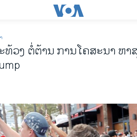
ກາ
ະທ້ວງ ຕໍ່ຕ້ານ ການໂຄສະນາ ຫາ
rump