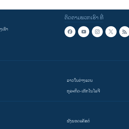
ຕິດຕາມພວກເຮົາ ທີ່
ເຮົາ
ລາວໃນຕ່າງແດນ
ທຸລະກິດ-ເທັກໂນໂລຈີ
ຟັງພອດແຄັສຕ໌