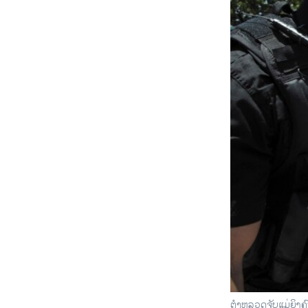
ຕຳຫລວດຈັບແມ່ຍິງຄົ