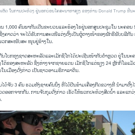
ປໝາກເຜັດ ໃນການປະທ້ວງ ຢູ່ນອກບ່ອນໂຄສະນາຫາສຽງ ຂອງທ່ານ Donald Trump ທີ່ນ
ນ 1,000 ຄົນພາກັນ​ເດີນ​ຂະ​ບວນ​ແລະ​ຮ້ອງ​ໂຮ​ຢູ່​ນອກ​ສູນປະຊຸມ​ໃນ ນະຄອນ 
​ຊຶ່ງ​ຄາດ​ວ່າ ​ຈະ​ໄດ້​ຮັບ​ການ​ສະ​ເໜີແຕ່ງຕັ້ງ​ເປັນ​ຜູ້ຕາງໜ້າ​ຂອງ​ພັກຣີພັບ​ບລີ
ພວກ​ສະໜັບສະ ໜຸນ​ຢູ່​ຂ້າງ​ໃນ.
ັນ​ໂບກ​ທຸງຊາດ​ສະຫະລັດ​ແລະ​ເມັກ​ຊິ​ໂກໄດ້​ປະ​ເຊີນ​ໜ້າ​ກັບຕຳຫຼວດ ຢູ່​ໃນ​ນະຄອນ​ທ
ງ​ໃຕ້​ຂອງ​ສະຫະລັດ ຊຶ່ງຫ່າງ​ຈາກ​ຊາຍ​ແດນ ເມັກ​ຊິ​ໂກ​ແຕ່​ພຽງ 24 ຫຼັກກິ​ໂລ​ແມັດ
ເມືອງ​ດັ່ງກ່າວ ເປັນ​ຊາວອາ​ເມຣິກາ​ລາ​ຕິນ​.
ດ້​ຈັບ 3 ຄົນ ຮວມທັງ​ຊາຍ​ຄົນ​ນຶ່ງ ​ທີ່​ໄດ້​ປີນ​ຂ້າມ​ເຄື່ອງ​ກີດຂວາງ​ທີ່ ນຳ​ມາຕັ້ງ​
ດອອກ​ຈາກ​ກັນ. ການ​ຈັບ​ກຸມ​ດັ່ງກ່າວ ເຮັດ​ໃຫ້​ພວກ​ປະ​ທ້ວງ​ສີດ​ນ້ຳ ແລະ​ແກວ່
ດ.