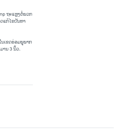
ump ຖ​ະ​ແຫຼງຕໍ່​ພວກ​
ດ​ແກ້​ໄຂ​ບັນຫາ​
​ໃນ​ເຂດຮ່ອມ​ພູ​ພາກ​
ປະມານ 3 ນິ້ວ.