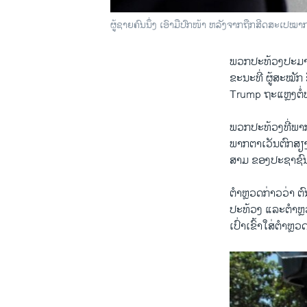
ຜູ້ຊາຍຄົນນຶ່ງ ເອົາມືປົກໜ້າ ຫລັງຈາກຖືກສີດສະເ
ພວກ​ປະ​ທ້ວງ​ປະມາ
ຂະນະ​ທີ່ ຜູ້​ສະໝັກ 
Trump ຖະ​ແຫຼງຕໍ່​
ພວກ​ປະ​ທ້ວງທີ່​ພາກ
ພາກ​ຕາ​ເວັນ​ຕົກ​ສຽ
ສາມ ຂອງປະຊາຊົນ​ໃນ
ຕຳຫຼວດກ່າວ​ວ່າ ຕົນ​ໄ
ປະ​ທ້ວງ ​ແລະຕຳຫຼວ
ເປົ່າ​ເຂົ້າ​ໃສ່​ຕຳຫຼວ