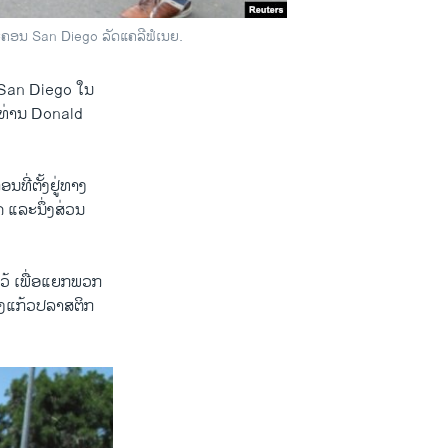
ະຄອນ San Diego ລັດແຄລີຟໍເນຍ.
San Diego ​ໃນ​
ກັນ ທ່ານ Donald
ີ່​ຕັ້ງຢູ່​ທາງ​
 ແລະ​ນຶ່ງ​ສ່ວນ​
ໄວ້​ ເພື່ອ​ແຍກ​ພວກ​
ງ​ແກ້ວ​ປລາສຕິກ​