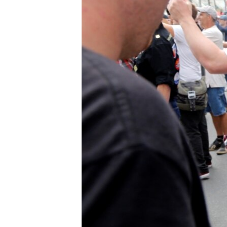
ວິທະຍາສາດ-ເທັກໂນໂລຈີ
ທຸລະກິດ
ພາສາອັງກິດ
ວີດີໂອ
ສຽງ
ລາຍການກະຈາຍສຽງ
ລາຍງານ