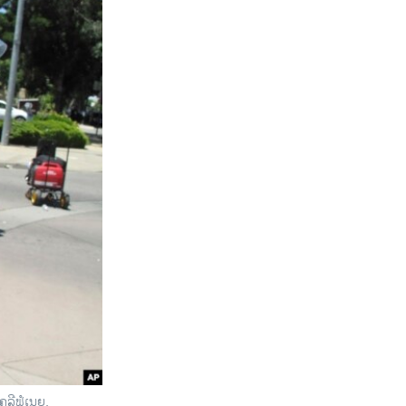
ຄລີຟໍເນຍ.