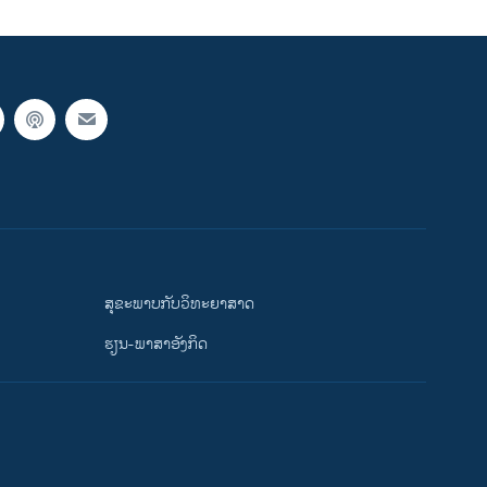
ສຸຂະພາບກັບວິທະຍາສາດ
ຮຽນ-ພາສາອັງກິດ