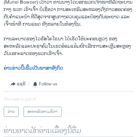
(Muriel Bowser) ເວົ້າວ່າ ທ່ານນາງໄດ້ບອກພວກເຈົ້າໜ້າທີ່ລັດຖະບານ
ກາງ ພວກ ເຂົາເຈົ້າ ບໍ່ເຊື່ອວ່າ ການສະເຫລີມສະຫລອງດັ່ງກ່າວສອດຄ່ອງ
ກັບຄໍາແນະນໍາ ທີ່ດີສຸດຈາກສູນກາງຄວບຄຸມແລະປ້ອງກັນພະຍາດ ແລະ
ເຈົ້າໜ້າທີ່ ການແພດ ທັງຫລາຍໃນທ້ອງຖິ່ນ.
ການລະບາດຂອງໄວຣັສໂຄໂຣນາ ໄດ້ເຮັດໃຫ້ນະຄອນຫຼວງ ຂອງ
ສະຫະລັດແລະປະຊາຄົມໃນເຂດອ້ອມແອ້ມຍົກເລີກການສະເຫຼີມສະຫຼອງ
ວັນເອກະລາດຂອງພວກເຂົາເຈົ້າ.
ອ່ານຂ່າວນີ້ເພີ້ມເປັນພາສາອັງກິດ
ແຊຣ໌
Follow us
This item is part of
ຂ່າວ
ສະຫະລັດອາເມຣິກາ
ທ່ານອາດມັກອ່ານເລື້ອງນີ້ຕື່ມ