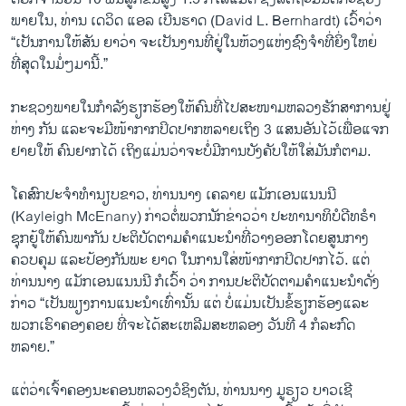
ພາຍໃນ, ທ່ານ ເດວິດ ແອລ ເບີນຮາດ (David L. Bernhardt) ເວົ້າວ່າ
“ເປັນການໃຫ້ສັນ ຍາວ່າ ຈະເປັນງານທີ່ຢູ່ໃນຫ້ວງແຫ່ງຊົງຈໍາທີ່ຍິ່ງໃຫຍ່
ທີ່ສຸດໃນມໍ່ໆມານີ້.”
ກະຊວງພາຍໃນກໍາລັງຮຽກຮ້ອງໃຫ້ຄົນທີ່ໄປສະໜາມຫລວງຮັກສາການຢູ່
ຫ່າງ ກັນ ແລະຈະມີໜ້າກາກປິດປາກຫລາຍເຖິງ 3 ແສນອັນໄວ້ເພື່ອແຈກ
ຢາຍໃຫ້ ຄົນຢາກໄດ້ ເຖິງແມ່ນວ່າຈະບໍ່ມີການບັງຄັບໃຫ້ໃສ່ມັນກໍຕາມ.
ໂຄສົກປະຈໍາທໍານຽບຂາວ, ທ່ານນາງ ເຄລາຍ ແມັກເອນແນນນີ
(Kayleigh McEnany) ກ່າວຕໍ່ພວກນັກຂ່າວວ່າ ປະທານາທິບໍດີທຣໍາ
ຊຸກຍູ້ໃຫ້ຄົນພາກັນ ປະຕິບັດຕາມຄໍາແນະນໍາທີ່ວາງອອກໂດຍສູນກາງ
ຄວບຄຸມ ແລະປ້ອງກັນພະ ຍາດ ໃນການໃສ່ໜ້າກາກປິດປາກໄວ້. ແຕ່
ທ່ານນາງ ແມັກເອນແນນນີ ກໍເວົ້າ ວ່າ ການປະຕິບັດຕາມຄໍາແນະນໍາດັ່ງ
ກ່າວ “ເປັນພຽງການແນະນໍາເທົ່ານັ້ນ ແຕ່ ບໍ່ແມ່ນເປັນຂໍ້ຮຽກຮ້ອງແລະ
ພວກເຮົາຄອງຄອຍ ທີ່ຈະໄດ້ສະເຫລີມສະຫລອງ ວັນທີ 4 ກໍລະກົດ
ຫລາຍ.”
ແຕ່ວ່າເຈົ້າຄອງນະຄອນຫລວງວໍຊິງຕັນ, ທ່ານນາງ ມູຣຽວ ບາວເຊີ