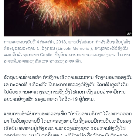
ວິທະຍາສາດ-ເທັກໂນໂລຈີ
ທຸລະກິດ
ພາສາອັງກິດ
ວີດີໂອ
ການສະຫລອງວັນທີ 4 ກໍລະກົດ, 2018, ພາບບັ້ງໄຟດອກ ກຳລັງເຮືອງເຮື່ອຢູ່ເທິງ
ສຽງ
ຫໍອະນຸສອນສະຖານ ປ. ລິງຄອນ (Lincoln Memorial), ອານຸສາວະລີວໍຊິງຕັນ
ແລະ ຕືກລັດຖະສະພາ Capitol ທີ່ຢູ່ອ້ອມຮອບສະໜາມຫລວງແຫ່ງຊາດ ໃນການ
ລາຍການກະຈາຍສຽງ
ສະເຫລີມສະຫລອງວັນເອກະລາດຂອງສະຫະລັດ.
ຕິດຕາມພວກເຮົາ ທີ່
ລາຍງານ
ລັດຖະບານທ່ານທຣໍາ ກໍາລັງຈະເຮັດຕາມແຜນການ ຈັດງານສະຫລອງວັນ
ເອ ກະລາດທີ 4 ກໍລະກົດ ໃນນະຄອນຫລວງວໍຊິງຕັນ ໂດຍຄົບຊຸດທີ່ເຕັມ
ໄປດ້ວຍ ການສະແດງຂອງການຍິງບັ້ງໄຟດອກ ເຖິງແມ່ນວ່າຈະມີການ
ພາສາຕ່າງໆ
ລະບາດຢ່າງໜັກ ຂອງພະຍາດ ໂຄວິດ-19 ຢູ່ກໍຕາມ.
ແຜນການສໍາລັບການສະຫລອງເພື່ອ “ຄໍານັບອາເມຣິກາ” ໄດ້ປະກາດອອກ
ມາ ໃນວັນພຸດວານນີ້ ໂດຍກະຊວງພາຍໃນ ຊຶ່ງລວມມີການບິນເຫວີ່ນຂອງ
ເຮືອບິນ ທະຫານຢູ່ເທິງສະໜາມຫລວງແຫ່ງຊາດ ແລະ ການຍິງບັ້ງໄຟ
ດອກຈໍານວນ 10 ພັນລູກຂຶ້ນສູງ 1.5 ກິໂລແມັດ ຊຶ່ງລັດຖະມົນຕີກະຊວງ