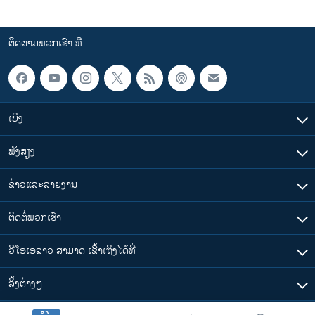
ຕິດຕາມພວກເຮົາ ທີ່
ເບິ່ງ
ຟັງສຽງ
ຂ່າວແລະລາຍງານ
ຕິດຕໍ່ພວກເຮົາ
ວີໂອເອລາວ ສາມາດ ເຂົ້າເຖິງໄດ້ທີ່
​ລິ້ງ​ຕ່າງໆ