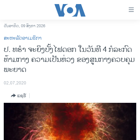
ລິ້ງ
ສຳຫລັບ
ເຂົ້າ
ວັນອາທິດ, 09 ສິງຫາ 2026
ຫາ
ໂຮມເພຈ
ສະຫະລັດອາເມຣິກາ
ຂ້າມ
ລາວ
ປ. ທຣໍາ ຈະຍິງບັ້ງໄຟດອກ ໃນວັນທີ 4 ກໍລະກົດ
ຂ້າມ
ອາເມຣິກາ
ທ້າມກາງ ຄວາມເປັນຫ່ວງ ຂອງສູນກາງຄວບຄຸມ
ຂ້າມ
ໄປ
ການເລືອກຕັ້ງ ປະທານາທີບໍດີ ສະຫະລັດ 2024
ພະຍາດ
ຫາ
ຂ່າວ​ຈີນ
ຊອກ
02,07,2020
ຄົ້ນ
ໂລກ
ແຊຣ໌
ເອເຊຍ
ອິດສະຫຼະພາບດ້ານການຂ່າວ
ຊີວິດຊາວລາວ
ຊຸມຊົນຊາວລາວ