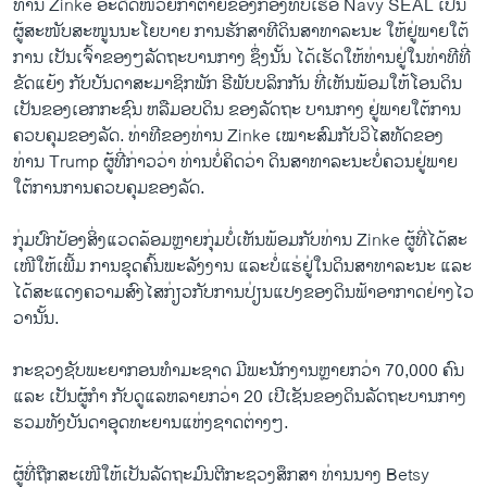
ທ່ານ Zinke ອະດີດໜ່ວຍ​ກ້າ​ຕາຍ​ຂອງ​ກອງທັບ​ເຮືອ Navy SEAL ​ເປັນ
ຜູ້​ສະໜັບສະ​ໜູນນະ​ໂຍບາຍ​ ກາ​ນຮັກສາ​ທີ​ດິນ​ສາທາລະນະ ​ໃຫ້​ຢູ່ພາຍ​ໃຕ້
ການ ​ເປັນ​ເຈົ້າຂອງໆ​ລັດຖະບານ​ກາງ​ ຊຶ່ງ​ນັ້ນ ​ໄດ້​ເຮັດ​ໃຫ້​ທ່ານ​ຢູ່ໃນ​ທ່າ​ທີ​ທີ່​
ຂັດ​ແຍ້​ງ ກັບບັນດາ​ສະ​ມາ​ຊິກ​ພັກ ຣີພັບ​ບລິກກັນ ​ທີ່​ເຫັນ​ພ້ອມ​ໃຫ້​ໂອນ​ດິນ
ເປັນ​ຂອງເອກ​ກະ​ຊົນ ຫລື​ມອບດິນ ຂອງລັດຖະ ບານ​ກາງ ​ຢູ່​ພາຍ​ໃຕ້​ການ​
ຄວບ​ຄຸມ​ຂອງ​ລັດ. ທ່າ​ທີ​ຂອງ​ທ່ານ Zinke ​ເໝາະສົມ​ກັບວິ​ໄສ​ທັດ​ຂອງ​
ທ່ານ Trump ຜູ້​ທີ່​ກ່າວ​ວ່າ ທ່ານ​ບໍ່​ຄິດ​ວ່າ​ ດິນ​ສາທາລະນະບໍ່​ຄວນ​ຢູ່​ພາຍ​
ໃຕ້​ການ​ກາ​ນຄວບ​ຄຸມ​ຂອງ​ລັດ.
​ກຸ່ມ​ປົກ​ປ້ອງ​ສິ່ງ​ແວດ​ລ້ອມຫຼາຍກຸ່ມ​ບໍ່​ເຫັນ​ພ້ອມ​ກັບ​ທ່ານ Zinke ຜູ້​ທີ່​ໄດ້​ສະ​
ເໜີ​ໃຫ້​ເພີ້​ມ ການ​ຂຸດ​ຄົ້ນພະລັງງານ ​ແລະ​ບໍ່​ແຮ່​ຢູ່ໃນ​ດິນ​ສາທາລະນະ ​ແລະ​
ໄດ້​ສະ​ແດງ​ຄວາ​ມສົງ​ໄສ​ກ່ຽວ​ກັບ​ການປ່ຽນ​ແປງຂອງ​ດິນ​ຟ້າ​ອາກາດຢ່າງ​ໄວ
ວາ​ນັ້ນ.
ກະຊວງຊັບພະຍາກອນ​ທຳ​ມະ​ຊາດ ມີ​ພະນັກງານ​ຫຼາຍ​ກວ່າ 70,000 ຄົນ​
ແລະ ເປັນ​ຜູ້​ກຳ ກັບ​ດູ​ແລ​ຫລາຍ​ກວ່າ 20 ​ເປີ​ເຊັນຂອງ​ດິນລັດຖະບານ​ກາງ
ຮວມທັງ​ບັນດາອຸດທະຍານ​ແຫ່ງ​ຊາດຕ່າງໆ.
ຜູ້ທີ່​ຖືກ​ສະ​ເໜີ​ໃຫ້​ເປັນ​ລັດຖະມົນຕີ​ກະຊວງ​ສຶກສາ ທ່ານ​ນາງ Betsy