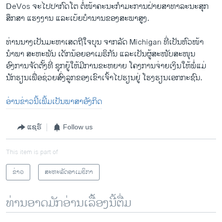
DeVos ຈະ​ໄປ​ປາກົດ​ໂຕ​ ​ຕໍ່ໜ້າ​ຄະນະ​ກຳ​ມະ​ການຝ່າຍ​ສາທາ​ລະນະ​ສຸກ
ສຶກສາ ​ແຮງ​ງານ ​ແລະ​ເບ້ຍ​ບຳນານຂອງສະພາ​ສູງ.
ທ່ານ​ນາງ​ເປັນ​ມະຫາ​ເສດຖີ​ໃຈ​ບຸນ ຈາກ​ລັດ Michigan ທີ່​ເປັນ​ຫົວໜ້າ​
ນຳພາ ສະຫະພັນ​ ​ເດັກນ້ອຍອາ​ເມຣິກັນ​ ​ແລະເປັນຜູ້​ສະໜັບສະໜຸນ​
ອົງການຈັດ​ຕັ້ງ​ທີ່ ຊຸກຍູ້​ໃຫ້ມີ​ການ​ຂະຫຍາຍ ໂຄງການຈ່າຍ​ເງິນ​ໃຫ້​ພໍ່​ແມ່​
ນັກຮຽນເພື່ອ​ຊ່ວຍສົ່ງ​ລູກ​ຂອງ​ເຂົາ​ເຈົ້າໄປ​ຮຽນຢູ່ ໂຮງຮຽນເອກ​ກະ​ຊົນ.
ອ່ານຂ່າວນີ້ເພີ້ມເປັນພາສາອັງກິດ
ແຊຣ໌
Follow us
This item is part of
ຂ່າວ
ສະຫະລັດອາເມຣິກາ
ທ່ານອາດມັກອ່ານເລື້ອງນີ້ຕື່ມ