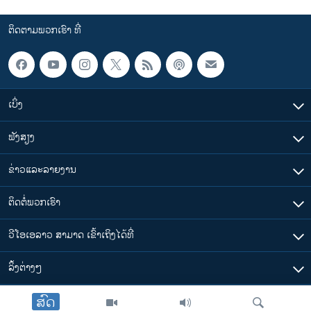
ຕິດຕາມພວກເຮົາ ທີ່
ເບິ່ງ
ຟັງສຽງ
ຂ່າວແລະລາຍງານ
ຕິດຕໍ່ພວກເຮົາ
ວີໂອເອລາວ ສາມາດ ເຂົ້າເຖິງໄດ້ທີ່
​ລິ້ງ​ຕ່າງໆ
ສົດ
ຕາມເວລາໃນລາວ