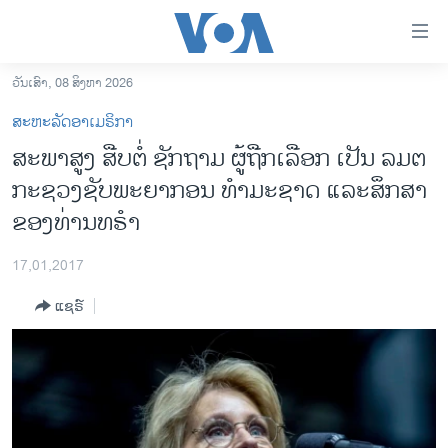
ລິ້ງ
ສຳຫລັບ
ເຂົ້າ
ວັນເສົາ, 08 ສິງຫາ 2026
ຫາ
ໂຮມເພຈ
ສະຫະລັດອາເມຣິກາ
ຂ້າມ
ລາວ
ສະພາສູງ ສືບຕໍ່ ຊັກຖາມ ຜູ້ຖືກເລືອກ ເປັນ ລມຕ
ຂ້າມ
ອາເມຣິກາ
ກະຊວງຊັບພະຍາກອນ ທຳມະຊາດ ແລະສຶກສາ
ຂ້າມ
ໄປ
ການເລືອກຕັ້ງ ປະທານາທີບໍດີ ສະຫະລັດ 2024
ຂອງທ່ານທຣໍາ
ຫາ
ຂ່າວ​ຈີນ
ຊອກ
17,01,2017
ຄົ້ນ
ໂລກ
ແຊຣ໌
ເອເຊຍ
ອິດສະຫຼະພາບດ້ານການຂ່າວ
ຊີວິດຊາວລາວ
ຊຸມຊົນຊາວລາວ