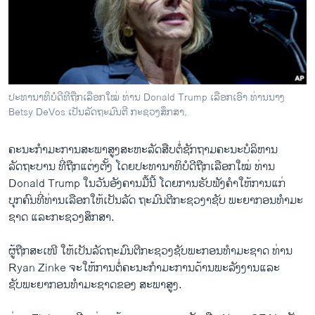
ວິທະຍາສາດ-ເທັກໂນໂລຈີ
ທຸລະກິດ
ພາສາອັງກິດ
ວີດີໂອ
ປະທານາທິບໍດີທີຖືກເລືອກໃໝ່ ທ່ານ Donald Trump ເລືອກເອົາ ທ່ານນາງ
ສຽງ
Betsy DeVos ເປັນລັດຖະມົນຕີ ກະຊວງສຶກສາ.
ລາຍການກະຈາຍສຽງ
ຄະນະ​ກຳມະການ​ສະ​ພາ​ສູງ​ສະຫະລັດສືບ​ຕໍ່ຊັກ​ຖາມ​ຄະນະບໍລິຫານ
ຕິດຕາມພວກເຮົາ ທີ່
ລັດຖະບານ ​ທີ່ຖືກແຕ່ງ​ຕັ້ງ ​ໂດຍປະທານາທິບໍດີຖືກ​ເລື​ອກໃໝ່ ທ່ານ
ລາຍງານ
Donald Trump ​ໃນ​ວັນ​ອັງຄານ​ມື້​ນີ້​ ໂດຍ​ການ​ຮັບ​ຟັງ​ຄຳ​ໃຫ້ການແກ່​
ບຸກຄົນ​ທີ່​ທ່ານ​ເລືອກ​ໃຫ້​ເປັນ​ລັດ ຖະມົນຕີ​ກະຊວງາຊັບ ພະຍາກອນ​ທຳ​ມະ​
ຊາດ ແລະ​ກະຊວງ​ສຶກສາ.
ພາສາຕ່າງໆ
ຜູ້ຖືກ​ສະ​ເໜີ ​ໃຫ້​ເປັນ​ລັດຖະມົນຕີ​ກະຊວງຊັບ​ພະ​ກອນ​ທຳ​ມະ​ຊາດ ທ່ານ
Ryan Zinke ຈະ​ໃຫ້ການ​ຕໍ່ຄະນະ​ກຳມະການ​ດ້ານພະລັງງານແລະ
ຊັບພະຍາກອນ​ທຳ​ມະ​ຊາດຂອງ ສະພາ​ສູງ​.