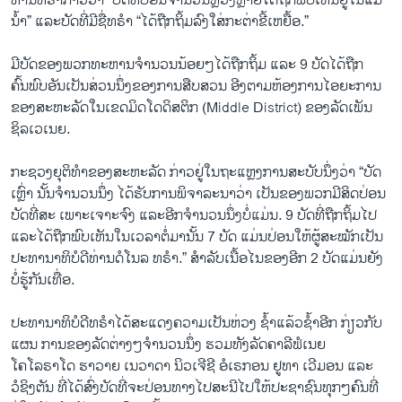
ທ່ານທຣຳກ່າວວ່າ “ບັດທີ່ປ່ອນຈຳນວນຫຼວງຫຼາຍໄດ້ຖືກພົບເຫັນຢູ່ໃນແມ່
ນ້ຳ” ແລະບັດທີ່ມີຊື່ທຣຳ “ໄດ້ຖືກຖິ້ມລົງໃສ່ກະຕ່າຂີ້ເຫຍື້ອ.”
ມີບັດຂອງພວກທະຫານຈຳນວນນ້ອຍໆໄດ້ຖືກຖິ້ມ ແລະ 9 ບັດໄດ້ຖືກ
ຄົ້ນພົບອັນເປັນສ່ວນນຶ່ງຂອງການສືບສວນ ອີງຕາມຫ້ອງການໄອຍະການ
ຂອງສະຫະລັດໃນເຂດມິດໂດດິສຕິກ (Middle District) ຂອງລັດເພັນ
ຊິລເວເນຍ.
ກະຊວງຍຸຕິທຳຂອງສະຫະລັດ ກ່າວຢູ່ໃນຖະແຫຼງການສະບັບນຶ່ງວ່າ “ບັດ
ເຫຼົ່າ ນັ້ນຈຳນວນນຶ່ງ ໄດ້ຮັບການພິຈາລະນາວ່າ ເປັນຂອງພວກມີສິດປ່ອນ
ບັດທີ່ສະ ເພາະເຈາະຈົງ ແລະອີກຈຳນວນນຶ່ງບໍ່ແມ່ນ. 9 ບັດທີ່ຖືກຖິ້ມໄປ
ແລະໄດ້ຖືກພົບເຫັນໃນເວລາຕໍ່ມານັ້ນ 7 ບັດ ແມ່ນປ່ອນໃຫ້ຜູ້ສະໝັກເປັນ
ປະທານາທິບໍດີທ່ານດໍໂນລ ທຣຳ.” ສຳລັບເນື້ອໄນຂອງອີກ 2 ບັດແມ່ນຍັງ
ບໍ່ຮູ້ກັນເທື່ອ.
ປະທານາທິບໍດີທຣຳໄດ້ສະແດງຄວາມເປັນຫ່ວງ ຊ້ຳແລ້ວຊ້ຳອີກ ກ່ຽວກັບ
ແຜນ ການຂອງລັດຕ່າງໆຈຳນວນນຶ່ງ ຮວມທັງລັດຄາລີຟໍເນຍ
ໂຄໂລຣາໂດ ຮາວາຍ ເນວາດາ ນິວເຈີຊີ ອໍເຣກອນ ຢູທາ ເວີມອນ ແລະ
ວໍຊິງຕັນ ທີ່ໄດ້ສົ່ງບັດທີ່ຈະປ່ອນທາງໄປສະນີໄປໃຫ້ປະຊາຊົນທຸກໆຄົນທີ່