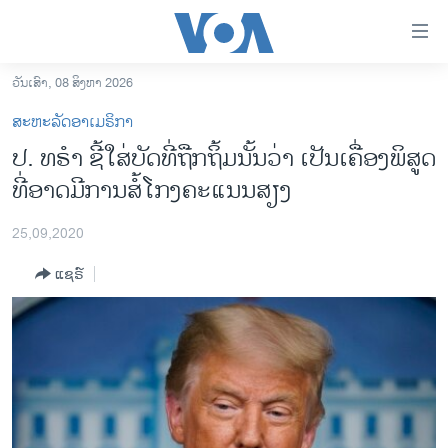
ລິ້ງ
ສຳຫລັບ
ເຂົ້າ
ວັນເສົາ, 08 ສິງຫາ 2026
ຫາ
ໂຮມເພຈ
ສະຫະລັດອາເມຣິກາ
ຂ້າມ
ລາວ
ປ. ທຣຳ ຊີ້ໃສ່ບັດທີ່ຖືກຖິ້ມນັ້ນວ່າ ເປັນເຄື່ອງພິສູດ
ຂ້າມ
ອາເມຣິກາ
ທີ່ອາດມີການສໍ້ໂກງຄະແນນສຽງ
ຂ້າມ
ໄປ
ການເລືອກຕັ້ງ ປະທານາທີບໍດີ ສະຫະລັດ 2024
ຫາ
25,09,2020
ຂ່າວ​ຈີນ
ຊອກ
ແຊຣ໌
ຄົ້ນ
ໂລກ
ເອເຊຍ
ອິດສະຫຼະພາບດ້ານການຂ່າວ
ຊີວິດຊາວລາວ
ຊຸມຊົນຊາວລາວ