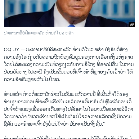
ວິທະຍາສາດ-ເທັກໂນໂລຈີ
ທຸລະກິດ
ພາສາອັງກິດ
ປະທານາທິບໍດີສະຫະລັດ ທ່ານດໍໂນລ ທຣຳ
ວີດີໂອ
OQ UY —
ປະທານາທິບໍດີສະຫະລັດ ທ່ານດໍໂນລ ທຣຳ ຍັງສືບຕໍ່ສ້າງ
ສຽງ
ຄວາມສົງໄສ ກ່ຽວກັບຄວາມຖືກຕ້ອງສົມບູນຂອງການເລືອກຕັ້ງແຫ່ງຊາດ
ລາຍການກະຈາຍສຽງ
ໂດຍໄດ້ສະແດງຄວາມເປັນຫ່ວງກ່ຽວກັບການສໍ້ໂກງ ທີ່ອາດມີຂຶ້ນ ໃນການ
ຕິດຕາມພວກເຮົາ ທີ່
ປ່ອນບັດທາງໄປສະນີ ຊຶ່ງເປັນຂັ້ນຕອນທີ່ເຈົ້າໜ້າທີ່ຫຼາຍໆຄົນເວົ້າວ່າ ໃຫ້
ລາຍງານ
ຄວາມສຳຄັນຫຼາຍເກີນໄປໂພດ.
ທ່ານທຣຳ ກ່າວຕໍ່ພວກນັກຂ່າວໃນວັນພະຫັດວານນີ້ ທີ່ເດີ່ນກ້ຳໃຕ້ຂອງ
ພາສາຕ່າງໆ
ທຳນຽບຂາວກ່ອນທີ່ຈະຂຶ້ນເຮືອບິນເຮລີຄອບເຕີ້ມາຣີນວັນຫຼືເຮລີຄອບເຕີ້
ປະຈຳຕຳແໜ່ງເພື່ອອອກເດີນທາງໄປລັດຄາໂຣໄລນາເໜືອແລະຟລໍຣິດາ
ໂດຍກ່າວວ່າ “ພວກເຮົາຢາກໃຫ້ເປັນທີ່ແນ່ໃຈວ່າ ການເລືອກຕັ້ງມີຄວາມ
ຊື່ສັດ ແລະຂ້າພະເຈົ້າຍັງບໍ່ແນ່ໃຈວ່າ ມັນຈະເປັນຈັ່ງຊັ້ນ.”