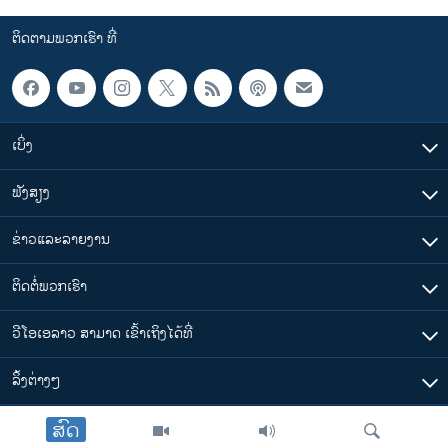
ຕິດຕາມພວກເຮົາ ທີ່
ເບິ່ງ
ຟັງສຽງ
ຂ່າວແລະລາຍງານ
ຕິດຕໍ່ພວກເຮົາ
ວີໂອເອລາວ ສາມາດ ເຂົ້າເຖິງໄດ້ທີ່
​ລິ້ງ​ຕ່າງໆ
ສົດ
ຕາມເວລາໃນລາວ