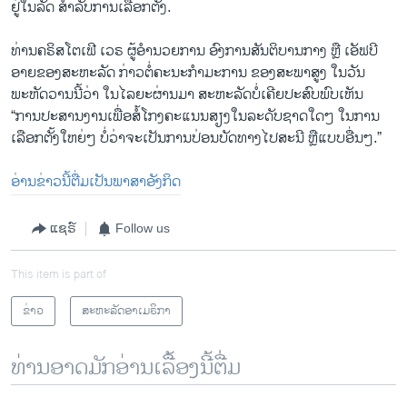
ຢູ່ໃນລັດ ສຳລັບການເລືອກຕັ້ງ.
ທ່ານຄຣິສໂຕເຟີ ເວຣ ຜູ້ອຳນວຍການ ອົງການສັນຕິບານກາງ ຫຼື ເອັຟບີ
ອາຍຂອງສະຫະລັດ ກ່າວຕໍ່ຄະນະກຳມະການ ຂອງສະພາສູງ ໃນວັນ
ພະຫັດວານນີ້ວ່າ ໃນໄລຍະຜ່ານມາ​ ສະຫະລັດບໍ່ເຄີຍປະສົບພົບເຫັນ
“ການປະສານງານເພື່ອສໍ້ໂກງຄະແນນສຽງໃນລະດັບຊາດໃດໆ ໃນການ
ເລືອກຕັ້ງໃຫຍ່ໆ ບໍ່ວ່າຈະເປັນການປ່ອນບັດທາງໄປສະນີ ຫຼືແບບອື່ນໆ.”
ອ່ານຂ່າວນີ້ຕື່ມເປັນພາສາອັງກິດ
ແຊຣ໌
Follow us
This item is part of
ຂ່າວ
ສະຫະລັດອາເມຣິກາ
ທ່ານອາດມັກອ່ານເລື້ອງນີ້ຕື່ມ