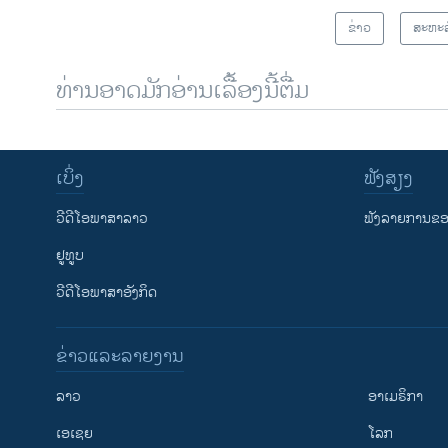
ຂ່າວ
ສະຫະລ
ທ່ານອາດມັກອ່ານເລື້ອງນີ້ຕື່ມ
ເບິ່ງ
ຟັງສຽງ
ວີດີໂອພາສາລາວ
ຟັງລາຍການຂອງ
ຢູທູບ
ວີດີໂອພາສາອັງກິດ
ຂ່າວແລະລາຍງານ
ລາວ
ອາເມຣິກາ
ເອເຊຍ
ໂລກ