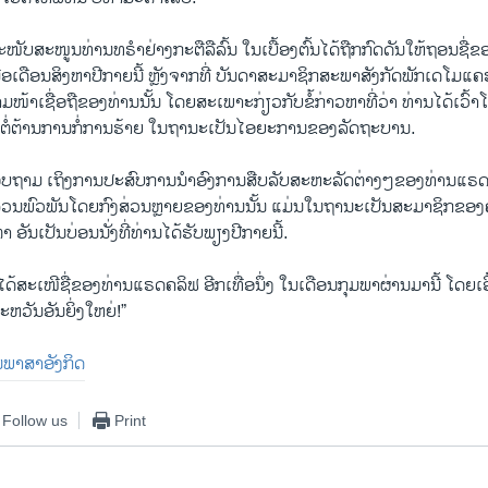
ະໜັບສະໜູນທ່ານທຣຳຢ່າງກະຕືລືລົ້ນ ໃນເບື້ອງຕົ້ນໄດ້ຖືກກົດດັນໃຫ້ຖອນຊື
ອເດືອນສິງຫາປີກາຍນີ້ ຫຼັງຈາກທີ່ ບັນດາສະມາຊິກສະພາສັງກັດພັກເດໂມແຄຣ
ມໜ້າເຊື່ອຖືຂອງທ່ານນັ້ນ ໂດຍສະເພາະກ່ຽວກັບຂໍ້ກ່າວຫາທີ່ວ່າ ທ່ານໄດ້ເວົ
ນຕໍ່ຕ້ານການກໍ່ການຮ້າຍ ໃນຖານະເປັນໄອຍະການຂອງລັດຖະບານ.
ສອບຖາມ ເຖິງການປະສົບການນຳອົງການສືບລັບສະຫະລັດຕ່າງໆຂອງທ່ານແຣດຄ
ີສ່ວນພົວພັນໂດຍກົງສ່ວນຫຼາຍຂອງທ່ານນັ້ນ ແມ່ນໃນຖານະເປັນສະມາຊິກ
ອັນເປັນບ່ອນນັ່ງທີ່ທ່ານໄດ້ຮັບພຽງປີກາຍນີ້.
ໄດ້ສະເໜີຊື່ຂອງທ່ານແຣດຄລິຟ ອີກເທື່ອນຶ່ງ ໃນເດືອນກຸມພາຜ່ານມານີ້ ໂດຍເອີ
ສະຫວັນອັນຍິ່ງໃຫຍ່!”
ປັນພາສາອັງກິດ
Follow us
Print