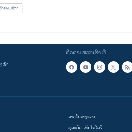
ັດອາເມຣິກາ
ຕິດຕາມພວກເຮົາ ທີ່
ເຮົາ
ລາວໃນຕ່າງແດນ
ທຸລະກິດ-ເທັກໂນໂລຈີ