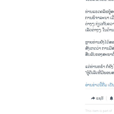
ທ່ານແຣດຄລິຟຜູ້ສ
ການພິຈາລະນາ ເມື່
ຕ່າງໆ ກ່ຽວກັບຄວາ
ເລັດຕ່າງໆ ໃນດ້າ
ຫຼາຍທ່ານຍັງໄດ້
ສັງເກດວ່າ ການມ
ສືບລັບຂອງສະພາຕ່ຳ 
ແຕ່ທ່ານທຣຳ ກໍຍັງ
“ຜູ້ດີເລີດທີ່ມີພອນ
ອ່ານຂ່າວນີ້ຕື່ມ ເ
ແຊຣ໌
This item is part of