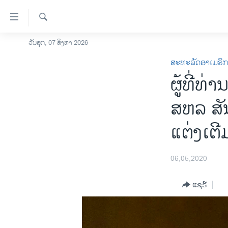
ລິ້ງ
ສຳຫລັບ
ເຂົ້າ
ຄົ້ນຫາ
ວັນສຸກ, 07 ສິງຫາ 2026
ໂຮມເພຈ
ຫາ
ສະຫະລັດອາເມຣິ
ລາວ
ຂ້າມ
ຜູ້ທີ່ທ
ຂ້າມ
ອາເມຣິກາ
ຂ້າມ
ການເລືອກຕັ້ງ ປະທານາທີບໍດີ ສະຫະລັດ
ສຫລ ສັ
ໄປ
2024
ຫາ
ແຕ່ງເຕ
ຂ່າວ​ຈີນ
ຊອກ
ຄົ້ນ
ໂລກ
06,05,2020
ເອເຊຍ
ອິດສະຫຼະພາບດ້ານການຂ່າວ
ແຊຣ໌
ຊີວິດຊາວລາວ
ຊຸມຊົນຊາວລາວ