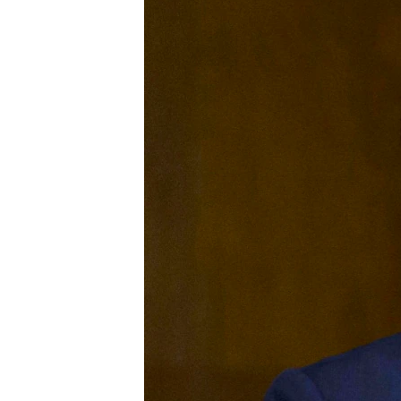
ວິທະຍາສາດ-ເທັກໂນໂລຈີ
ທຸລະກິດ
ພາສາອັງກິດ
ວີດີໂອ
ສຽງ
ລາຍການກະຈາຍສຽງ
ລາຍງານ