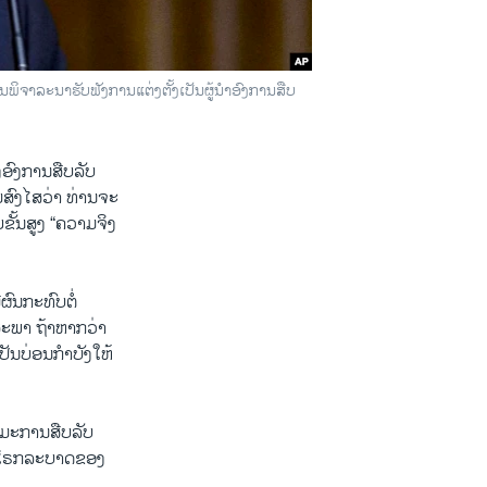
ິຈາລະນາຮັບຟັງການແຕ່ງຕັ້ງເປັນຜູ້ນຳອົງການສືບ
ງອົງການສືບລັບ
ມສົງໄສວ່າ ທ່ານຈະ
ັ້ນສູງ “ຄວາມຈິງ
ີຜົນກະທົບຕໍ່
ສະພາ ຖ້າຫາກວ່າ
ເປັນບ່ອນກຳບັງໃຫ້
ຳມະການສືບລັບ
ັບໂຣກລະບາດຂອງ