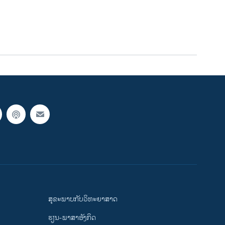
ສຸຂະພາບກັບວິທະຍາສາດ
ຮຽນ-ພາສາອັງກິດ