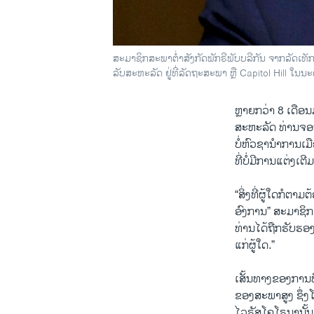
ສະມາຊິກສະພາຕ່ຳສັງກັດພັກຣີພັບບລີກັນ ຈາກລັດເທ
ລັບສະຫະລັດ ຢູ່ທີ່ລັດຖະສະພາ ຫຼື Capitol Hill ໃນນ
ຫຼາຍກວ່າ 8 ເດືອ
ສະຫະລັດ ທ່ານຈອນ
ບໍ່ຫົວຊານຳການເມ
ທີ່ບໍ່ມີການແຕ່ງເຕ
“ສິ່ງທີ່ຜູ້ໃດກໍຕາ
ອົງການ” ສະມາຊິກ
ທ່ານໄດ້ຖືກຮັບຮອງ
ແກ່ຜູ້ໃດ.”
ເສັ້ນທາງຂອງການພ
ຂອງສະພາສູງ ຊຶ່ງ
ໄວຣັສໂຄໂຣນານັ້ນ ເ