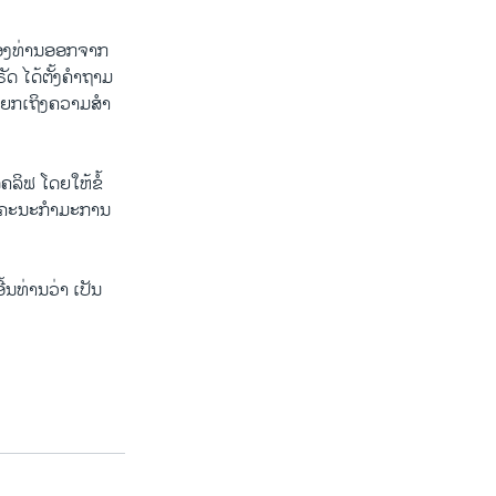
່ຂອງທ່ານອອກຈາກ
ັດ ໄດ້ຕັ້ງຄຳຖາມ
້າໂຍກເຖິງຄວາມສຳ
ລິຟ ໂດຍໃຫ້ຂໍ້
ຂອງຄະນະກຳມະການ
້ນທ່ານວ່າ ເປັນ