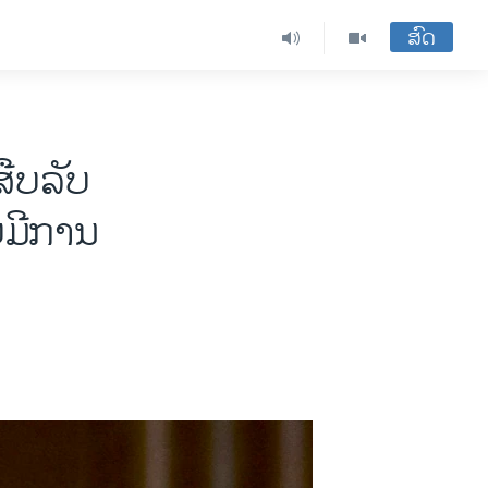
ສົດ
ສືບລັບ
່ມີການ