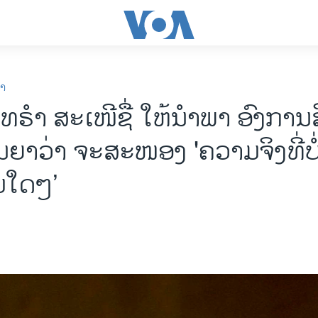
ກາ
່ານທຣຳ ສະເໜີຊື່ ໃຫ້ນຳພາ ອົງການ
ນຍາວ່າ ຈະສະໜອງ 'ຄວາມຈິງທີ່ບໍ
ີມໃດໆ’