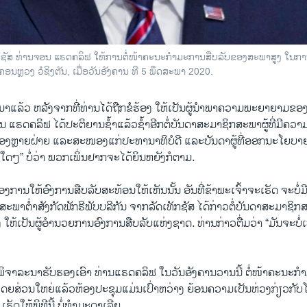
ັກຊັສ ທ່ານຈອນ ແຣດຄລິຟ ໃຫ້ການຕໍ່ໜ້າຄະນະກຳມະການສືບລັບຂອງສະພາສູງ ໃນການພ
ະຄອນຫຼວງ ວໍຊິງຕັນ, ເມື່ອວັນອັງຄານ ທີ 5 ພຶດສະພາ 2020.
ນມາແລ້ວ ຫລັງຈາກທີ່ທ່ານໄດ້ຖືກຂໍຮ້ອງ ໃຫ້ເປັນຜູ້ນຳພາຄວາມພະຍາຍາມຂອ
 ແຣດຄລິຟ ໄດ້ປະຕິຍານຊ້ຳແລ້ວຊ້ຳອີກຕໍ່ບັນດາສະມາຊິກສະພາຜູ້ທີ່ມີຄວາ
ືອງຫຼາຍຝ່າຍ ແລະສະໜອງແກ່ປະທານາທິບໍດີ ແລະບັນດາຜູ້ທີ່ອອກນະໂຍບາຍຂ
ີມໃດໆ” ບໍ່ວ່າ ພວກເພິ່ນຢາກຈະໄດ້ຍິນຫຍັງກໍຕາມ.
ມຕ້ອງການໃຫ້ອົງການສືບລັບສະທ້ອນໃຫ້ເຫັນນັ້ນ ອັນທີ່ຂ້າພະເຈົ້າຈະເຮັດ ຈະບໍ່ມ
ສະພາຕ່ຳສັງກັດພັກຣີພັບບລີກັນ ຈາກລັດເທັກຊັສ ໄດ້ກ່າວຕໍ່ບັນດາສະມາຊິກ
 ໃຫ້ເປັນຜູ້ອຳນວຍການອົງການສືບລັບແຫ່ງຊາດ. ທ່ານກ່າວຕື່ມວ່າ “ມັນຈະບໍ່
ິຈາລະນາຮັບຮອງເອົາ ທ່ານແຣດຄລິຟ ໃນວັນອັງຄານວານນີ້ ຕໍ່ໜ້າຄະນະກ
ໂດຍສ່ວນໃຫຍ່ແລ້ວຫ້ອງປະຊຸມແມ່ນເປົ່າຫວ່າງ ຍ້ອນຄວາມເປັນຫ່ວງກ່ຽວກ
ຮັດໃຫ້ພິທີນີ້ ບໍ່ທຳມະດາເລີຍ.