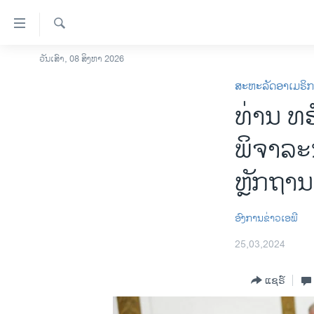
ລິ້ງ
ສຳຫລັບ
ເຂົ້າ
ຄົ້ນຫາ
ວັນເສົາ, 08 ສິງຫາ 2026
ໂຮມເພຈ
ຫາ
ສະຫະລັດອາເມຣິ
ລາວ
ຂ້າມ
ທ່ານ ທຣ
ຂ້າມ
ອາເມຣິກາ
ຂ້າມ
ການເລືອກຕັ້ງ ປະທານາທີບໍດີ ສະຫະລັດ
ພິຈາລະນ
ໄປ
2024
ຫາ
ຫຼັກຖານ
ຂ່າວ​ຈີນ
ຊອກ
ຄົ້ນ
ໂລກ
ອົງການຂ່າວເອພີ
ເອເຊຍ
25,03,2024
ອິດສະຫຼະພາບດ້ານການຂ່າວ
ຊີວິດຊາວລາວ
ແຊຣ໌
ຊຸມຊົນຊາວລາວ