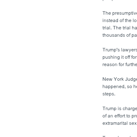
The presumptive
instead of the lo
trial. The trial 
thousands of pag
Trump's lawyers
pushing it off f
reason for furth
New York Judge
happened, so he
steps.
Trump is charged
of an effort to 
extramarital sex