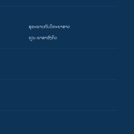
ສຸຂະພາບກັບວິທະຍາສາດ
ຮຽນ-ພາສາອັງກິດ