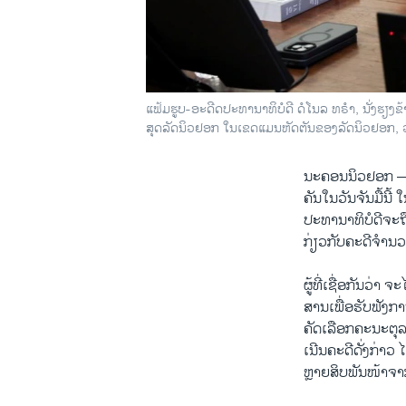
ແຟ້ມຮູບ-ອະດີດປະທານາທິບໍດີ ດໍໂນລ ທຣໍາ, ນັ່ງຮຽງ
ສຸດລັດນິວຢອກ ໃນເຂດແມນຫັດຕັນຂອງລັດນິວຢອກ, ວ
ນະຄອນນິວຢອກ 
ຄັນໃນ​ວັນ​ຈັນ​ມື້​ນີ
ປະທານາທິບໍດີຈະຖື
ກ່ຽວກັບຄະດີຈຳນວ
ຜູ້ທີ່ເຊື່ອກັນວ່
ສານເພື່ອຮັບຟັງກ
ຄັດເລືອກຄະນະຕຸລາ
ເນີນຄະດີດັ່ງກ່າວ ​
ຫຼາຍ​ສິບ​ພັນ​ໜ້າ​