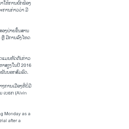
ນາໃຫ້ການຍົກຟ້ອງ
ະການກ່າວວ່າ ມີ
ສອງຝ່າຍຂຶ້ນສານ
ິດ ຫຼື ມີການລົງໂທດ
ຂດແມນຫັດຕັນກ່າວ
າຫາສຽງໃນປີ 2016
ໍາພັນນອກສົມລົດ.
າງການເມືອງທີ່ບໍ່ມີ
ວິນ ເບຣກ (Alvin
ng Monday as a
ial after a