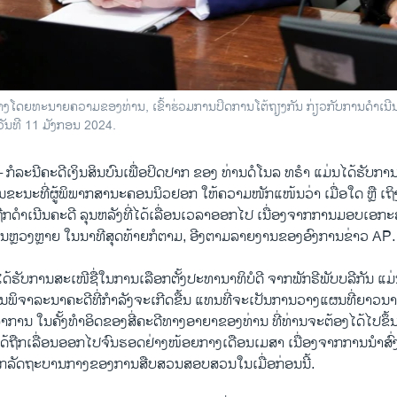
ຂ້າງໂດຍທະນາຍຄວາມຂອງທ່ານ, ເຂົ້າຮ່ວມການປິດການໂຕ້ຖຽງກັນ ກ່ຽວກັບການດໍາເນີນຄະ
ັນທີ 11 ມັງກອນ 2024.
—
ກໍລະນີຄະດີ​ເງິນ​ສິນບົນເພື່ອປິດປາກ ​ຂອງ​ ທ່ານດໍໂນລ ທຣໍາ ​ແມ່ນ​ໄດ້​ຮັບກ
້ ​ໃນ​ຂະນະ​ທີ່​ຜູ້​ພິພາກສາ​ນະຄອນນິວຢອກ ​ໃຫ້​ຄວາມ​ໜັກ​ແໜ້ນ​ວ່າ ​ເມື່ອ​ໃດ ຫຼື​ ເຖ
ກດຳເນີນ​ຄະດີ ລຸນຫລັງທີ່ໄດ້​ເລື່ອນ​ເວລາ​ອອກໄປ​ ເນື່ອງຈາກ​ການມອບເອກະ
ນຫຼວງຫຼາຍ ໃນ​ນາທີ​ສຸດ​ທ້າຍກໍຕາມ, ອີງຕາມລາຍງານຂອງອົງການຂ່າວ AP.
າ ຈະໄດ້ຮັບການສະເໜີຊື່ໃນການເລືອກຕັ້ງປະທານາທິບໍດີ ຈາກພັກຣີພັບບລີກັນ ແ
ານພິຈາລະນາຄະດີທີ່ກໍາລັງຈະເກີດຂື້ນ ແທນທີ່ຈະເປັນການວາງແຜນທີ່ຍາວ
ການ ໃນຄັ້ງທໍາອິດຂອງສີ່ຄະດີທາງອາຍາຂອງທ່ານ ທີ່ທ່ານຈະຕ້ອງໄດ້ໄປຂຶ້ນ
ໄດ້​ຖືກ​ເລື່ອນອອກໄປ​ຈົນ​ຮອດ​ຢ່າງໜ້ອຍກາງ​ເດືອນ​ເມ​ສາ ​ເນື່ອງ​ຈາກ​ການນຳ​ສົ
ຈາກລັດ​ຖະ​ບານ​ກາງຂອງ​ການ​ສືບ​ສວນ​ສອບສວນໃນ​ເມື່ອກ່ອນນີ້.