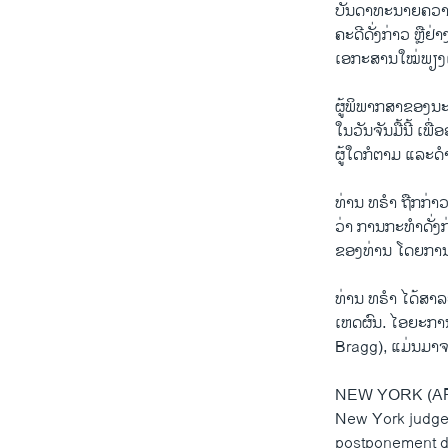
ບັນດາທະນາຍຄວາມຂ
ຄະດີດັ່ງກ່າວ ຫຼື
ເອກະສານໃໝ່ພຽງເລັ
ຜູ້ພິພາກສາຂອງນະ
ໃນວັນຈັນມື້ນີ້ ເພື
ຜູ້ໃດກໍຕາມ ແລະດໍ
ທ່ານ ທຣໍາ ຖືກກ່
ວ່າ ການກະທໍາດັ
ຂອງທ່ານ ໂດຍການປົກ
ທ່ານ ທ​ຣຳ ໄດ້ສາລະພ
ເຫດຜົນ. ໄອ​ຍະ​ການ
Bragg), ແມ່ນ​ມາຈາ
NEW YORK (AP) 
New York judge w
postponement d