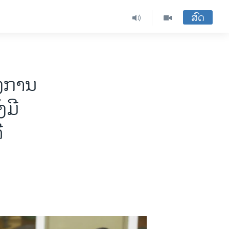
ສົດ
ັງການ
ງມີ
ີ