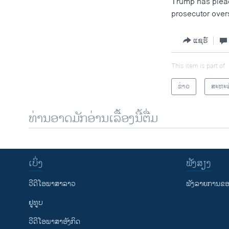
Trump has pleade
prosecutor over
ແຊຣ໌
This item is part of
ຂ່າວ
ສະຫະລ
ທ່ານອາດມັກອ່ານເລື້ອງນີ້ຕື່ມ
ເບິ່ງ
ຟັງສຽງ
ວີດີໂອພາສາລາວ
ຟັງລາຍການຂອງ
ຢູທູບ
ວີດີໂອພາສາອັງກິດ