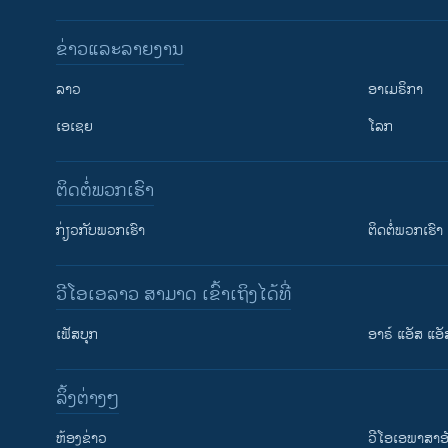
ຂ່າວແລະລາຍງານ
ລາວ
ອາເມຣິກາ
ເອເຊຍ
ໂລກ
ຕິດຕໍ່ພວກເຮົາ
ກ່ຽວກັບພວກເຮົາ
ຕິດຕໍ່ພວກເຮົາ
ວີໂອເອລາວ ສາມາດ ເຂົ້າເຖິງໄດ້ທີ່
ເຟັສບຸກ
ອາຣ໌ ແອັສ ແອັ
​ລິ້ງ​ຕ່າງໆ
ຕິດຕາມພວກເຮົາ ທີ່
​ຫ້ອງ​ຂ່າວ
ວີ​ໂອ​ເອ​ພາ​ສາ​ອ