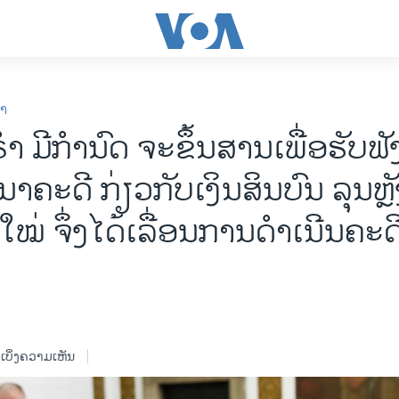
ກາ
ໍາ ມີກໍານົດ ຈະຂຶ້ນສານເພື່ອຮັບຟ
າຄະດີ ກ່ຽວກັບເງິນສິນບົນ ລຸນຫຼັ
ໃໝ່ ຈຶ່ງໄດ້ເລື່ອນການດໍາເນີນຄະດ
ເບິ່ງຄວາມເຫັນ