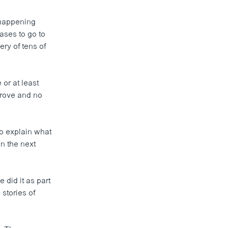
 happening
cases to go to
ery of tens of
or at least
 trove and no
o explain what
n the next
 did it as part
stories of