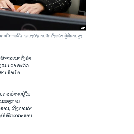
ດີການສໍ້ໂກງຂອງອົງການຈັດຕັ້ງທຣໍາ ຢູ່ທີ່ສານສູງ
ານພິຈາລະນາຄັ້ງສໍາ
ິງ​ແມ່ນ​ວ່າ ອະດີດ​
ສານ​ສຳເນົາ
ມ່ນຄາດວ່າຈະຢູ່ໃນ
ນານຂອງການ
ສານ, ເຊິ່ງການດໍາ
່ງ​ບັນ​ທຶກ​ເອກະສານ