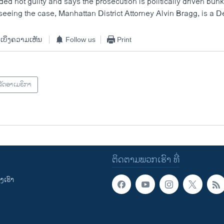
d not guilty and says the prosecution is politically driven bun
seeing the case, Manhattan District Attorney Alvin Bragg, is a 
ເບິ່ງຄວາມເຫັນ
Follow us
Print
ັດອາເມຣິກາ
ຕິດຕາມພວກເຮົາ ທີ່
ເຮົາ