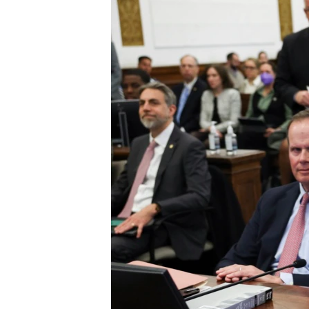
ວິທະຍາສາດ-ເທັກໂນໂລຈີ
ທຸລະກິດ
ພາສາອັງກິດ
ວີດີໂອ
ສຽງ
ລາຍການກະຈາຍສຽງ
ລາຍງານ