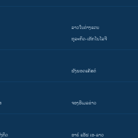
ລາວໃນຕ່າງແດນ
ທຸລະກິດ-ເທັກໂນໂລຈີ
ຟັງພອດແຄັສຕ໌
ສ
ຈອງອີເມລຂ່າວ
ັງ​ກິດ
ອາຣ໌ ແອັຟ ເອ-ລາວ