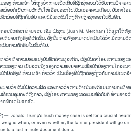
ອງ ທ່ານທຣໍາ ໂຕ້ຖຽງວ່າ ການເປີດເຜີຍທີ່ຊັກຊ້າຄວນໄດ້ຮັບການພິຈາລະ
ຢ່າງຫນ້ອຍກໍເປັນການຜັກດັນໃຫ້ເລື່ອນອອກໄປເປັນເວລາສາມເດືອນ. ບັນດາໄອຍ
ກນ້ອຍທີ່ຖືກຄົ້ນພົບ ແລະບໍ່ມີເຫດຜົນໃດໆທີ່ຈະຫຼ້າຊ້າອອກໄປຕື່ມອີກ.
ຄອນນິວຢອກ ທ່ານຈວນ ເອັມ ເມີຊານ (Juan M. Merchan) ໄດ້ຮຽກໃຫ້ທັງ
່ອອະທິບາຍເຖິງສິ່ງທີ່ເກີດຂຶ້ນ, ດັ່ງນັ້ນ ທ່ານຈຶ່ງສາມາດປະເມີນໄດ້ວ່າ ມີຄວາມຜ
າເນີນການຕັດສິນໃນຂັ້ນຕໍ່ໄປ.
າວຫາວ່າ ທໍາການປອມແປງບັນທຶກດ້ານທຸລະກິດ, ເຊິ່ງບັນດາໄອຍະການຂອງເ
່ງກ່າວຂອງທ່ານ ເປັນສ່ວນນຶ່ງຂອງຄວາມພະຍາຍາມເພື່ອປົກປ້ອງການໂຄສະນ
ປິດສິ່ງທີ່ ທ່ານ ທຣໍາ ກ່າວວ່າ ເປັນເລື້ອງທີ່ບໍ່ຖືກຕ້ອງກ່ຽວກັບການມີເພດສ
າບ​ວ່າ ຕົນ​ບໍ່​ມີ​ຄວາມ​ຜິດ ແລະ​ກ່າວ​ວ່າ ການ​ດຳ​ເນີນ​ຄະ​ດີ​ແມ່ນ​ການກະທໍາທ
​ທີ່​ຄວບ​ຄຸມ​ຄະ​ດີ​ດັ່ງ​ກ່າວ, ເຊິ່ງໄອ​ຍະ​ການຂອງ​ເຂດແມນຫັດຕັນຄື ທ່ານອາລ
ກພັກ​ເດ​ໂມ​ແຄ​ຣັດ.
— Donald Trump's hush money case is set for a crucial heari
eighs when, or even whether, the former president will go on tr
ue to a last-minute document dump.