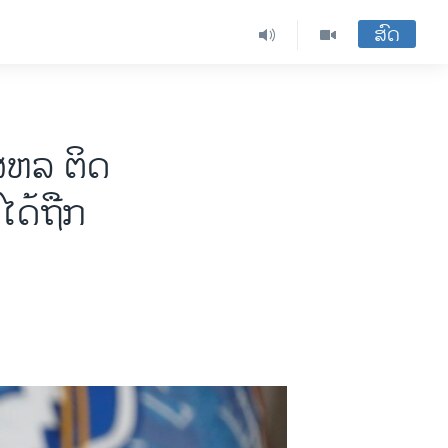
ສົດ
ສຫລ ຕິດ
ໄດ້ຖືກ