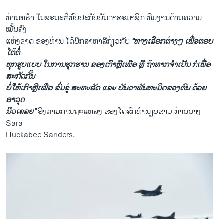
ທ່ານທຣຳ ໃນຂະນະທີ່ພົບປະກັບບັນດາສະມາຊິກ ທີມງານດ້ານຄວາມ
ໝັ້ນຄົງ
ແຫ່ງຊາດ ຂອງທ່ານ ໄດ້ປຶກສາຫາລືກ່ຽວກັບ
“ທາງເລືອກຕ່າງໆ ເພື່ອຕອບ
ໂຕ້ຕໍ່
ທຸກຮູບແບບ ໃນການຮຸກຮານ ຂອງເກົາຫຼີເໜືອ ຫຼື ຖ້າຫາກຈຳເປັນ ກໍເພື່ອ
ສະກັດກັ້ນ
ບໍ່ໃຫ້ເກົາຫຼີເໜືອ ຂົ່ມຂູ່ ສະຫະລັດ ແລະ ບັນດາພັນທະມິດຂອງຕົນ ດ້ວຍ
ອາວຸດ
ນິວເຄລຍ”
ອີງຕາມການຖະແຫລງ ຂອງໂຄສົກທຳນຽບຂາວ ທ່ານນາງ
Sara
Huckabee Sanders.