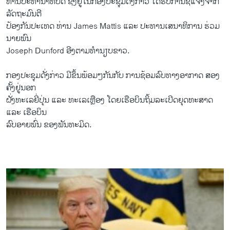
ທ່ານປະທານາທິບໍດີ ຊຶ່ງຢູ່ໃນກອງປະຊຸມດັ່ງກ່າວ ໄດ້ຮັບການຊີ້ແຈງຈາກ
ລັດຖະມົນຕີ
ປ້ອງກັນປະເທດ ທ່ານ James Mattis ແລະ ປະທານເສນາທິການ ຮ່ວມ
ນາຍພົນ
Joseph Dunford ອີງຕາມທຳນຽບຂາວ.
ກອງປະຊຸມດັ່ງກ່າວ ມີຂຶ້ນພ້ອມໆກັນກັບ ການຊ້ອມລົບທາງອາກາດ ສອງ
ຄັ້ງຢູ່ນອກ
ຝັ່ງທະເລຍີ່ປຸ່ນ ແລະ ທະເລເຫຼືອງ ໂດຍເຮືອບິນຖິ້ມລະເບີດຍຸດທະສາດ
ແລະ ເຮືອບິນ
ລົບອາຍພົ່ນ ຂອງພັນທະມິດ.