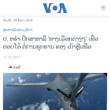
ລິ້ງ
ສຳຫລັບ
ເຂົ້າ
ວັນເສົາ, 08 ສິງຫາ 2026
ຫາ
ໂຮມເພຈ
ສະຫະລັດອາເມຣິກາ
ຂ້າມ
ລາວ
ປ. ທຣຳ ປຶກສາຫາລື ‘ທາງເລືອກຕ່າງໆ’ ເພື່ອ
ຂ້າມ
ອາເມຣິກາ
ຕອບໂຕ້ ຕໍ່ການຮຸກຮານ ຂອງ ເກົາຫຼີເໜືອ
ຂ້າມ
ໄປ
ການເລືອກຕັ້ງ ປະທານາທີບໍດີ ສະຫະລັດ 2024
ຫາ
11,10,2017
ຂ່າວ​ຈີນ
ຊອກ
ແຊຣ໌
ຄົ້ນ
ໂລກ
ເອເຊຍ
ອິດສະຫຼະພາບດ້ານການຂ່າວ
ຊີວິດຊາວລາວ
ຊຸມຊົນຊາວລາວ