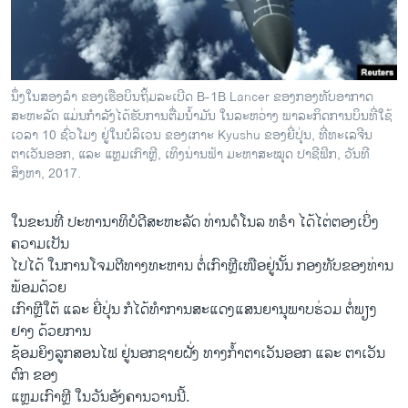
ວິທະຍາສາດ-ເທັກໂນໂລຈີ
ທຸລະກິດ
ພາສາອັງກິດ
ນຶ່ງໃນສອງລຳ ຂອງເຮືອບິນຖິ້ມລະເບີດ B-1B Lancer ຂອງກອງທັບອາກາດ
ວີດີໂອ
ສະຫະລັດ ແມ່ນກຳລັງໄດ້ຮັບການຕື່ມນ້ຳມັນ ໃນລະຫວ່າງ ພາລະກິດການບິນທີ່ໃຊ້
ເວລາ 10 ຊົ່ວໂມງ ຢູ່ໃນບໍລິເວນ ຂອງເກາະ Kyushu ຂອງຍີ່ປຸ່ນ, ທີ່ທະເລຈີນ
ສຽງ
ຕາເວັນອອກ, ແລະ ແຫຼມເກົາຫຼີ, ເທິງນ່ານຟ້າ ມະຫາສະໝຸດ ປາຊີຟິກ, ວັນທີ
ສິງຫາ, 2017.
ລາຍການກະຈາຍສຽງ
ຕິດຕາມພວກເຮົາ ທີ່
ລາຍງານ
ໃນຂະນທີ່ ປະທານາທິບໍດີສະຫະລັດ ທ່ານດໍໂນລ ທຣຳ ໄດ້ໄຕ່ຕອງເບິ່ງ
ຄວາມເປັນ
ໄປໄດ້ ໃນການໂຈມຕີທາງທະຫານ ຕໍ່ເກົາຫຼີເໜືອຢູ່ນັ້ນ ກອງທັບຂອງທ່ານ
ພາສາຕ່າງໆ
ພ້ອມດ້ວຍ
ເກົາຫຼີໃຕ້ ແລະ ຍີ່ປຸ່ນ ກໍໄດ້ທຳການສະແດງແສນຍານຸພາບຮ່ວມ ຕໍ່ພຽງ
ຢາງ ດ້ວຍການ
ຊ້ອມຍິງລູກສອນໄຟ ຢູ່ນອກຊາຍຝັ່ງ ທາງກ້ຳຕາເວັນອອກ ແລະ ຕາເວັນ
ຕົກ ຂອງ
ແຫຼມເກົາຫຼີ ໃນວັນອັງຄານວານນີ້.