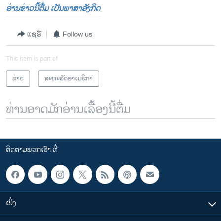
ອ່ານຂ່າວນີ້ຕື່ມ ເປັນພາສາອັງກິດ
ແຊຣ໌
Follow us
This item is part of
ຂ່າວ
ສະຫະລັດອາເມຣິກາ
ທ່ານອາດມັກອ່ານເລື້ອງນີ້ຕື່ມ
ຕິດຕາມພວກເຮົາ ທີ່
ເບິ່ງ