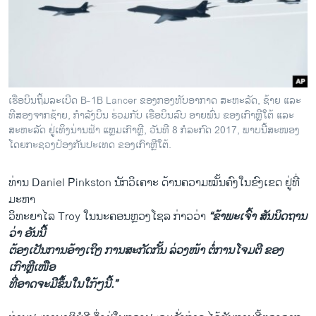
ເຮືອບິນຖິ້ມລະເບີດ B-1B Lancer ຂອງກອງທັບອາກາດ ສະຫະລັດ, ຊ້າຍ ແລະ
ທີສອງຈາກຊ້າຍ, ກຳລັງບິນ ຮ່ວມກັບ ເຮືອບິນລົບ ອາຍພົ່ນ ຂອງເກົາຫຼີໃຕ້ ແລະ
ສະຫະລັດ ຢູ່ເທິງນ່ານຟ້າ ແຫຼມເກົາຫຼີ, ວັນທີ 8 ກໍລະກົດ 2017, ພາບນີ້ສະໜອງ
ໂດຍກະຊວງປ້ອງກັນປະເທດ ຂອງເກົາຫຼີໃຕ້.
ທ່ານ Daniel Pinkston ນັກວິເຄາະ ດ້ານຄວາມໝັ້ນຄົງໃນຂົງເຂດ ຢູ່ທີ່
ມະຫາ
ວິທະຍາໄລ Troy ໃນນະຄອນຫຼວງໂຊລ ກ່າວວ່າ
“ຂ້າພະເຈົ້າ ສັນນິດຖານ
ວ່າ ອັນນີ້
ຕ້ອງເປັນການອ້າງເຖິງ ການສະກັດກັ້ນ ລ່ວງໜ້າ ຕໍ່ການໂຈມຕີ ຂອງ
ເກົາຫຼີເໜືອ
ທີ່ອາດຈະມີຂຶ້ນໃນໃກ້ໆນີ້.”