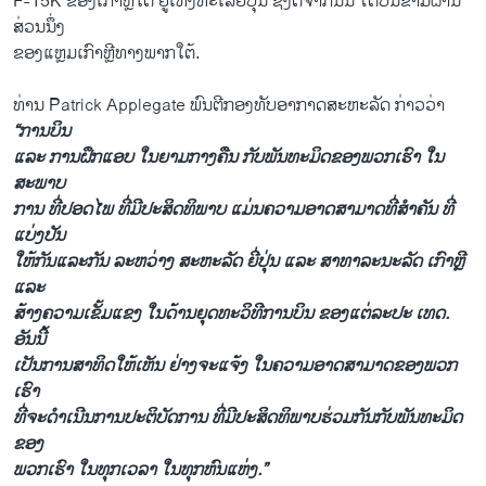
F-15K ຂອງເກົາຫຼີໃຕ້ ຢູ່ເທິງທະເລຢີ່ປຸ່ນ ຊຶຶ່ງຕໍ່ຈາກນັ້ນ ໄດ້ບິນຂ້າມຜ່ານ
ສ່ວນນຶ່ງ
ຂອງແຫຼມເກົາຫຼີທາງພາກໃຕ້.
ທ່ານ Patrick Applegate ພົນຕີກອງທັບອາກາດສະຫະລັດ ກ່າວວ່າ
“ການບິນ
ແລະ ການຝຶກແອບ ໃນຍາມກາງຄືນ ກັບພັນທະມິດຂອງພວກເຮົາ ໃນ
ສະພາບ
ການ ທີ່ປອດໄພ ທີ່ມີປະສິດທິພາບ ແມ່ນຄວາມອາດສາມາດທີ່ສຳຄັນ ທີ່
ແບ່ງປັນ
ໃຫ້ກັນແລະກັນ ລະຫວ່າງ ສະຫະລັດ ຍີ່ປຸ່ນ ແລະ ສາທາລະນະລັດ ເກົາຫຼີ
ແລະ
ສ້າງຄວາມເຂັ້ມແຂງ ໃນດ້ານຍຸດທະວິທີການບິນ ຂອງແຕ່ລະປະ ເທດ.
ອັນນີ້
ເປັນການສາທິດໃຫ້ເຫັນ ຢ່າງຈະແຈ້ງ ໃນຄວາມອາດສາມາດຂອງພວກ
ເຮົາ
ທີ່ຈະດຳເນີນການປະຕິບັດການ ທີ່ມີປະສິດທິພາບຮ່ວມກັນກັບພັນທະມິດ
ຂອງ
ພວກເຮົາ ໃນທຸກເວລາ ໃນທຸກຫົນແຫ່ງ.”