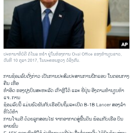
ປະທານາທິບໍດີ ດໍໂນລ ທຣຳ ຢູ່ໃນຫ້ອງການ Oval Office ຂອງທຳນຽບຂາວ,
ວັນທີ 10 ຕຸລາ 2017, ໃນນະຄອນຫຼວງ ວໍຊິງຕັນ.
ການຊ້ອມລົບດັ່ງກ່າວ ເປັນການປະສົມປະສານການຝຶກແອບ ໃນຕອນກາງ
ຄືນ ເທື່ອ
ທຳອິດ ຂອງຝຸງບິນສະຫະລັດ ເກົາຫຼີໃຕ້ ແລະ ຍີ່ປຸ່ນ ອີງຕາມທຳນຽບຫ້າ
ແຈ. ການ
ຊ້ອມລົບນີ້ ແມ່ນພົວພັນກັບເຮືອບິນຖິ້ມລະເບີດ B-1B Lancer ສອງລຳ
ທີ່ໄດ້ທຳ
ການໂຈມຕີ ດ້ວຍລູກສອນໄຟ ຈາກອາກາດສູ່ພື້ນດິນ ພ້ອມກັບເຮືອ ບິນ
ອາຍພົ່ນ