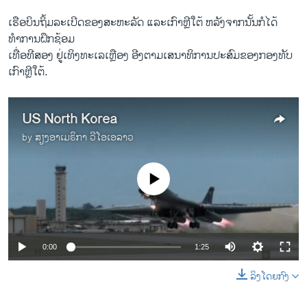
ເຮືອບິນຖິ້ມລະເບີດຂອງສະຫະລັດ ແລະເກົາຫຼີໃຕ້ ຫລັງຈາກນັ້ນກໍໄດ້
ທຳການຝຶກຊ້ອມ
ເທື່ອທີສອງ ຢູ່ເທິງທະເລເຫຼືອງ ອີງຕາມເສນາທິການປະສົມຂອງກອງທັບ
ເກົາຫຼີໃຕ້.
US North Korea
by
ສຽງອາເມຣິກາ ວີໂອເອລາວ
No media source currently available
0:00
1:25
ລິງໂດຍກົງ