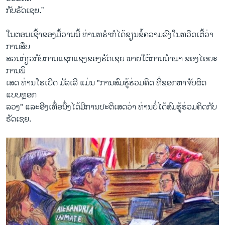
ກັບ​ຣັດ​ເຊຍ.”
ໃນ​ຕອນ​ເຊົ້າ​ຂອງມື້​ວານນີ້ ທ່ານ​ທ​ຣຳ​ກໍ​ໄດ້​ຂຽນ​ຂໍ້​ຄວາມ​ລົງ​ໃນ​ທວີດ​ເຕີ້​ວ່າ
ການ​ສື​ບ​
ສວນ​ກ່ຽວ​ກັບ​ການ​ແຊກ​ແຊງ​ຂອງ​ຣັດ​ເຊຍ ພາຍ​ໃຕ້​ການ​ນຳ​ພາ ຂອງ​ໄອ​ຍະ​
ການ​ພິ
​ເສດ ທ່ານ​ໂຣ​ເບີດ ມັ​ລ​ເລີ ແມ່ນ "ການ​ສົມ​ຮູ້​ຮ່ວມ​ຄິດ ທີ່​ຊອກ​ຫາ​ຈັບ​ຜິດ
ແບບ​ຫຼອກ
​ລວງ" ແລະ​ອີງ​ເທື່ອ​ນຶ່ງ​ໄດ້​ມີ​ການ​ປະ​ຕິ​ເສດ​ວ່າ ທ່ານ​ບໍ່​ໄດ້​ສົມ​ຮູ້​ຮ່ວມ​ຄິດ​ກັບ​
ຣັດ​ເຊຍ.