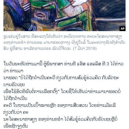
ຮູບ​ແຕ່ມ​ຢູ່​ໃນ​ສານ ທີ່​ສະ​ແດງ​ໃຫ້​ເຫັນ​ວ່າ ອະ​ດີດ​ປະ​ທານ ຄະ​ນະ​ໂຄ​ສະ​ນາ​ຫ​າ​ສຽງ
ຂອງ​ທ່ານ​ທ​ຣຳ ທ່ານ​ພອ​ລ ມາ​ນາ​ຟອດ(ກາງ) ນັ່ງ​ຢູ່​ໃນ​ລໍ້ ໃນ​ລະ​ຫວ່າງ​ຮັບ​ຟັງ​ຄຳ​ຕັດ​
ສິນ ຢູ່​ທີ່​ສານ ອາ​ເລັກ​ຊານ​ເດ​ຣຍ ລັດ​ເວີ​ຈີ​ເນຍ. (7 ມີ​ນາ 2019)
ໃນ​ວັນ​ພະ​ຫັດ​ຜ່ານ​ມານີ້ ຜູ້ພິພາກສາ ທ່ານທີ ແອັສ ແອລລິສ ທີ 3 ໄດ້ກ່າວ
ວ່າ ທ່ານມາ
ນາຟອດ "ບໍ່ໄດ້ຖືກດຳເນີນຄະດີ ກ່ຽວ​ກັບ​ການ​ສົມ​ຮູ້​ຮ່ວມ​ຄິດ ​ກັບ​ລັດ​ຖະ
ບານ​ຣັດ​ເຊຍ
ເພື່ອ​ໃຊ້​ອິດ​ທິ​ພົນ​ຕໍ່​ການ​ເລືອກ​ຕັ້ງ" ໂດຍ​ຊີ້​ໃຫ້​ເຫັນ​ວ່າທ່ານ​ມານາ​ຟ​ອດບໍ່​
ໄດ້​ຖືກ​ດຳ​ເນີນ
​ຄະ​ດີ ໃນຖານເປັນເປົ້າໝາຍຫຼັກ ຂອງການສືບສວນ ໂດຍທ່ານມັລເລີ
ກ່ຽວກັບວ່າ ຄະ
ນະໂຄສະນາຫາສຽງ ຂອງທ່ານທຣຳ ໄດ້ສົມຮູ້ຮ່ວມຄິດກັບຣັດເຊຍຫຼື​ບໍ່
ເພື່ອຊັກຈູງຜົນ