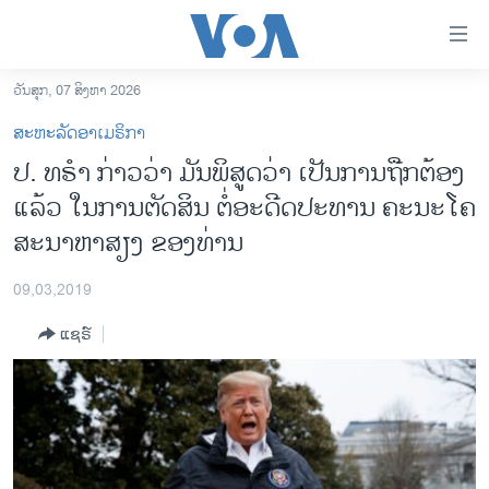
ລິ້ງ
ສຳຫລັບ
ເຂົ້າ
ວັນສຸກ, 07 ສິງຫາ 2026
ຫາ
ໂຮມເພຈ
ສະຫະລັດອາເມຣິກາ
ຂ້າມ
ລາວ
ປ. ທ​ຣຳ ກ່າວ​ວ່າ ມັນ​ພິ​ສູດວ່າ ເປັນ​ການ​ຖືກ​ຕ້ອງ​
ຂ້າມ
ອາເມຣິກາ
ແລ້ວ ໃນ​ການ​ຕັດ​ສິນ​ ​ຕໍ່ອະ​ດີດປະ​ທານ ຄະ​ນະ​ໂຄ​
ຂ້າມ
ໄປ
ການເລືອກຕັ້ງ ປະທານາທີບໍດີ ສະຫະລັດ 2024
ສະ​ນາ​ຫາ​ສຽງ ຂອງ​ທ່ານ
ຫາ
ຂ່າວ​ຈີນ
ຊອກ
09,03,2019
ຄົ້ນ
ໂລກ
ແຊຣ໌
ເອເຊຍ
ອິດສະຫຼະພາບດ້ານການຂ່າວ
ຊີວິດຊາວລາວ
ຊຸມຊົນຊາວລາວ