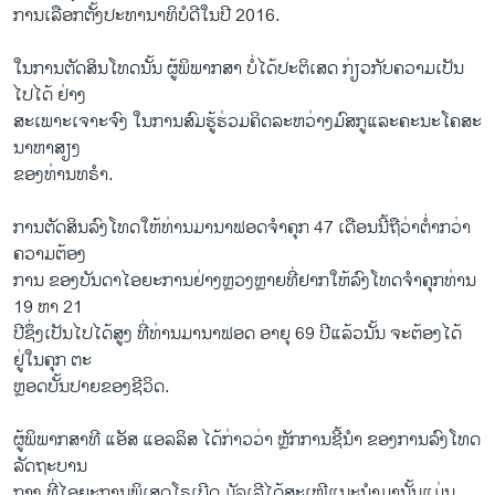
ການເລືອກຕັ້ງປະທານາທິບໍດີໃນປີ 2016.
ໃນ​ການ​ຕັດ​ສິນ​ໂທດນັ້ນ ຜູ້​ພິ​ພາກ​ສາ ບໍ່​ໄດ້​ປະ​ຕິ​ເສດ​ ກ່ຽວ​ກັບ​ຄວາມ​ເປັນ​
ໄປ​ໄດ້ ​ຢ່າງ​
ສະ​ເພາະ​ເຈາະ​ຈົງ ໃນ​ການ​ສົມ​ຮູ້​ຮ່ວມ​ຄິດ​ລະ​ຫວ່າງ​ມົ​ສ​ກູ​ແລະ​ຄະ​ນະ​ໂຄ​ສະ
ນາ​ຫາ​ສຽງ​
ຂອງ​ທ່ານ​ທ​ຣຳ.
ການຕັດສິນລົງໂທດໃຫ້​ທ່ານ​ມາ​ນາ​ຟ​ອດ​ຈຳ​ຄຸກ 47 ເດືອນນີ້ຖືວ່າຕ່ຳກວ່າ
ຄວາມຕ້ອງ
ການ ຂອງບັນດາໄອຍະການຢ່າງ​ຫຼວງ​ຫຼາຍທີ່​ຢາກໃຫ້ລົງ​ໂທດຈຳ​ຄຸກ​ທ່ານ
19 ຫາ 21
ປີຊຶ່ງເປັນໄປໄດ້ສູງ ທີ່ທ່ານມານາຟອດ ອາຍຸ 69 ປີແລ້ວນັ້ນ​ ຈະຕ້ອງໄດ້
ຢູ່ໃນຄຸກ ຕະ
ຫຼອດບັ້ນປາຍຂອງຊີວິດ.
ຜູ້ພິພາກສາທີ ແອັສ ແອລລິສ ໄດ້ກ່າວວ່າ ຫຼັກການຊີ້ນຳ ຂອງການລົງໂທດ
ລັດ​ຖະ​ບານ
​ກາງ ທີ່ໄອຍະການພິເສດໂຣເບີດ ມັລເລີໄດ້ສະເໜີແນະນຳມານັ້ນແມ່ນ