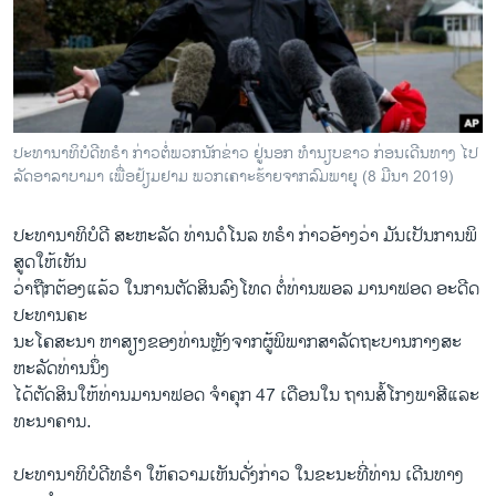
ວິທະຍາສາດ-ເທັກໂນໂລຈີ
ທຸລະກິດ
ພາສາອັງກິດ
ວີດີໂອ
​ປະ​ທາ​ນາ​ທິ​ບໍ​ດີ​ທ​ຣຳ ກ່າວ​ຕໍ່​ພວກ​ນັກ​ຂ່າວ ຢູ່ນອກ ທຳ​ນຽບ​ຂາວ ກ່ອນ​ເດີນ​ທາງ ໄປ​
ສຽງ
ລັດ​ອາ​ລາ​ບາ​ມາ ເພື່ອ​ຢ້ຽມ​ຢາມ ພວກ​ເຄາະຮ້າຍ​ຈາກ​ລົມ​ພາ​ຍຸ (8 ມີ​ນາ 2019)
ລາຍການກະຈາຍສຽງ
ປະ​ທາ​ນາ​ທິ​ບໍ​ດີ ​ສະ​ຫະ​ລັດ ທ່ານ​ດໍ​ໂນ​ລ ທ​ຣຳ ​ກ່າວ​ອ້າງວ່າ ມັນເປັນ​ການ​ພິ​
ຕິດຕາມພວກເຮົາ ທີ່
ສູດໃຫ້​ເຫັນ​
ລາຍງານ
ວ່າຖືກ​ຕ້ອງແລ້ວ ໃນ​ການ​ຕັດ​ສິນ​ລົງ​ໂທດ ຕໍ່ທ່ານພອລ ມານາຟອດ ອະດີດ
ປະທານຄະ
ນະໂຄສະນາ ຫາສຽງຂອງທ່ານຫຼັງ​ຈາກ​ຜູ້​ພິ​ພາກ​ສາ​ລັດ​ຖະ​ບານກາງ​ສະ​
ພາສາຕ່າງໆ
ຫະ​ລັດທ່ານ​ນຶ່ງ
ໄດ້​ຕັດ​ສິນ​ໃຫ້​ທ່ານ​ມາ​ນາ​ຟອດ ຈຳຄຸກ 47 ເດືອນໃນ ຖານສໍ້ໂກງພາສີແລະ
ທະນາຄານ.
ປະ​ທາ​ນາ​ທິ​ບໍ​ດີ​ທ​ຣຳ ໃຫ້​ຄວາມ​ເຫັນ​ດັ່ງ​ກ່າວ ໃນ​ຂະ​ນະ​ທີ່​ທ່ານ ​ເດີນ​ທາງ​