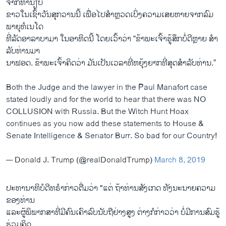
ຈາກ​ທຳ​ນຽບ
​ຂາວໃນ​ເຊົ້າ​ວັນ​ສຸກວານນີ້ ເພື່ອ​ໄປ​ສຳ​ຫຼວດ​ເບິ່ງ​ຄວາມ​ເສຍ​ຫາຍຈາກ​ລົມ​
ພາ​ຍຸ​ທໍ​ເນ​ໂດ ​
ທີ່​ລັດ​ອາລາ​ບາ​ມາ ໃນ​ອາ​ທິດນີ້ ໂດຍ​ເວົ້າ​ວ່າ “ຂ້າ​ພະ​ເຈົ້າ​ຮູ້​ສຶກ​ບໍ່ດີ​ຫຼາຍ ​ສຳ​
ລັບ​ທ່ານ​ມາ​
ນາ​ຟອດ. ຂ້າ​ພະ​ເຈົ້າ​ຄິດ​ວ່​າ ມັນ​ເປັນ​ເວ​ລາ​ທີ່​ຫຍຸ້ງ​ຍາກ​ທີ່ສຸດ​ສຳ​ລັບ​ທ່ານ.”
Both the Judge and the lawyer in the Paul Manafort case
stated loudly and for the world to hear that there was NO
COLLUSION with Russia. But the Witch Hunt Hoax
continues as you now add these statements to House &
Senate Intelligence & Senator Burr. So bad for our Country!
— Donald J. Trump (@realDonaldTrump)
March 8, 2019
ປະ​ທາ​ນາ​ທິ​ບໍ​ດີ​ທ​ຣຳກ່າວ​ຕື່ມ​ວ່າ "ແຕ່ ຖ້າ​ທ່ານ​ສັງ​ເກດ ທັງ​ນະ​ນາຍ​ຄວາມ​
ຂອງທ່ານ
ແລະ​ຜູ້​ພິ​ພາກ​ສາ​ທີ່​ມີ​ຄົນ​ເຄົາ​ລົບ​ນັບ​ຖື​ຢ່າງ​ສູງ ຕ່າງ​ກໍ​ກ່າວ​ວ່າ ບໍ່​ມີ​ການ​ສົມຮູ້​
ຮ່ວມ​ຄິດ​