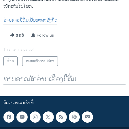
ໜັກເກີນໄປໂພດ.
ອ່ານ​ຂ່າວນີ້​ຕື່ມ​ເປັນ​ພາ​ສາ​ອັງ​ກິດ
ແຊຣ໌
Follow us
This item is part of
ຂ່າວ
ສະຫະລັດອາເມຣິກາ
ທ່ານອາດມັກອ່ານເລື້ອງນີ້ຕື່ມ
ຕິດຕາມພວກເຮົາ ທີ່