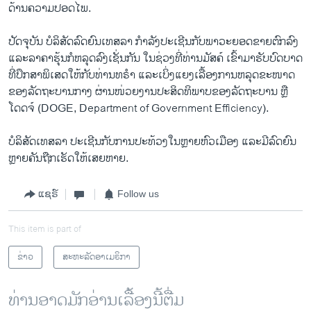
ດ້ານຄວາມປອດໄພ.
ປັດຈຸບັນ ບໍລິສັດລົດຍົນເທສລາ ກຳລັງປະເຊີນກັບພາວະຍອດຂາຍຕົກລົງ
ແລະລາຄາຮຸ້ນກໍຫລຸດລົງເຊັ່ນກັນ ໃນຊ່ວງທີ່ທ່ານມັສຄ໌ ເຂົ້າມາຮັບບົດບາດ
ທີ່ປຶກສາພິເສດໃຫ້ກັບທ່ານທຣຳ ແລະເບິ່ງແຍງເລື້ອງການຫລຸດຂະໜາດ
ຂອງລັດຖະບານກາງ ຜ່ານໜ່ວຍງານປະສິດທິພາບຂອງລັດຖະບານ ຫຼື
ໂດດຈ໌ (DOGE, Department of Government Efficiency).
ບໍລິສັດເທສລາ ປະເຊີນກັບການປະທ້ວງໃນຫຼາຍຫົວເມືອງ ແລະມີລົດຍົນ
ຫຼາຍຄັນຖືກເຮັດໃຫ້ເສຍຫາຍ.
ແຊຣ໌
Follow us
This item is part of
ຂ່າວ
ສະຫະລັດອາເມຣິກາ
ທ່ານອາດມັກອ່ານເລື້ອງນີ້ຕື່ມ