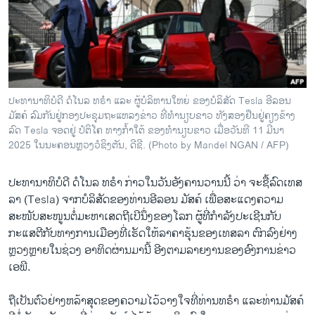
ວິທະຍາສາດ-ເທັກໂນໂລຈີ
ທຸລະກິດ
ພາສາອັງກິດ
ວີດີໂອ
ປະທານາທິບໍດີ ດໍໂນລ ທຣຳ ແລະ ຜູ້ບໍລິຫານໃຫຍ່ ຂອງບໍລິສັດ Tesla ອີລອນ
ສຽງ
ມັສຄ໌ ລົມກັນຢູ່ກອງປະຊຸມຖະແຫລງຂ່າວ ທີ່ທຳນຽບຂາວ ທັງສອງຢືນຢູ່ຄຽງຂ້າງ
ລົດ Tesla ຈອດຢູ່ ປໍຕິໂຄ ທາງກ້ຳໃຕ້ ຂອງທຳນຽບຂາວ ເມື່ອວັນທີ 11 ມີນາ
ລາຍການກະຈາຍສຽງ
2025 ໃນນະຄອນຫຼວງວໍຊິງຕັນ, ດີຊີ. (Photo by Mandel NGAN / AFP)
ຕິດຕາມພວກເຮົາ ທີ່
ລາຍງານ
ປະທານາທິບໍດີ ດໍໂນລ ທຣຳ ກ່າວໃນວັນອັງຄານວານນີ້ ວ່າ ຈະຊື້ລົດເທສ
ລາ (Tesla) ຈາກບໍລິສັດຂອງທ່ານອີລອນ ມັສຄ໌ ເພື່ອສະແດງຄວາມ
ສະໜັບສະໜູນຕໍ່ມະຫາເສດຖີເບີນຶ່ງຂອງໂລກ ຜູ້ທີ່ກຳລັງປະເຊີນກັບ
ພາສາຕ່າງໆ
ກະແສຕີກັບທາງການເມືອງທີ່ເຮັດໃຫ້ລາຄາຮຸ້ນຂອງເທສລາ ຕົກລົງຢ່າງ
ຫຼວງຫຼາຍໃນຊ່ວງ ອາທິດຜ່ານມານີ້ ອີງຕາມລາຍງານຂອງອົງການຂ່າວ
ເອພີ.
ຖືເປັນຕົວຢ່າງຫລ້າສຸດຂອງຄວາມໄວ້ວາງໃຈທີ່ທ່ານທຣຳ ແລະທ່ານມັສຄ໌