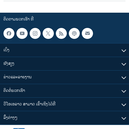
ຕິດຕາມພວກເຮົາ ທີ່
ເບິ່ງ
ຟັງສຽງ
ຂ່າວແລະລາຍງານ
ຕິດຕໍ່ພວກເຮົາ
ວີໂອເອລາວ ສາມາດ ເຂົ້າເຖິງໄດ້ທີ່
​ລິ້ງ​ຕ່າງໆ