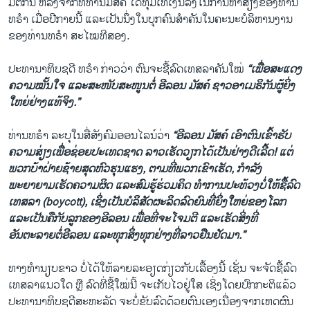
ມີຕໍ່ກັນ ຫລັງຈາກທີ່ທ່ານມັສຄ໌ ໄດ້ທຸ້ມເທເງິນລົງໃນການຫາສຽງຂອງທ່ານ
ທຣຳ ເມື່ອປີກາຍນີ້ ແລະເປັນນຶ່ງໃນບຸກຄົນສຳຄັນໃນຄະນະບໍລິຫານງານ
ຂອງທ່ານທຣຳ ສະໄໝທີສອງ.
ປະທານາທິບຊດີ ທຣຳ ກ່າວວ່າ ຕົນຈະຊື້ລົດເທສລາຄັນໃໝ່
“ເພື່ອສະແດງ
ຄວາມໝັ້ນໃຈ ແລະສະໜັບສະໜູນຕໍ່ ອີລອນ ມັສຄ໌ ຊາວອາເມຣິກັນຜູ້ຍິ່ງ
ໃຫຍ່ຢ່າງແທ້ຈິງ.”
ທ່ານທຣຳ ລະບຸໃນສື່ສັງຄົມອອນໄລນ໌ວ່າ
“ອີລອນ ມັສຄ໌ ເອົາຕົນເຂົ້າຮັບ
ຄວາມສ່ຽງເພື່ອຊ່ອຍປະເທດຊາດ ລາວເຮັດວຽກໄດ້ເປັນຢ່າງດີເລີ້ດ! ແຕ່
ພວກບ້າຝ່າຍຊ້າຍສຸດຫົວຮຸນແຮງ, ຕາມທີ່ພວກເຂົາເຮັດ, ກຳລັງ
ພະຍາຍາມເຮັດຄວາມຜິດ ແລະສົມຮູ້ຮ່ວມຄິດ ທຳການປະທ້ວງບໍ່ໃຫ້ຊື້ລົດ
ເທສລາ (boycott), ເຊິ່ງເປັນບໍລິສັດຜະລິດລົດຍົນທີ່ຍິ່ງໃຫຍ່ຂອງໂລກ
ແລະເປັນຄືກັບລູກຂອງອີລອນ ເພື່ອທີ່ຈະໂຈມຕີ ແລະເຮັດສິ່ງທີ່
ອັນຕະລາຍຕໍ່ອີລອນ ແລະທຸກສິ່ງທຸກຢ່າງທີ່ລາວຢືນຢັດມາ.”
ທາງທຳນຽບຂາວ ບໍ່ໄດ້ໃຫ້ລາຍລະອຽດກ່ຽວກັບເລື້ອງນີ້ ເຊັ່ນ ຈະຈັດຊື້ລົດ
ເທສລາແນວໃດ ຫຼື ລົດທີ່ຊື້ໃໝ່ນີ້ ຈະເກັບໄວຢູ່ໃສ ເຊິ່ງໂດຍປົກກະຕິແລ້ວ
ປະທານາທິບຊດີສະຫະລັດ ຈະບໍ່ຂັບລົດດ້ວຍຕົນເອງເນື່ອງຈາກເຫດຜົນ