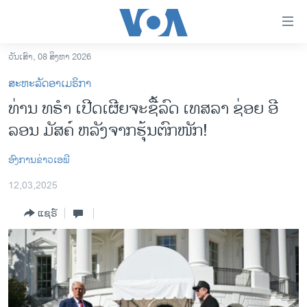
ລິ້ງ
ສຳຫລັບ
ເຂົ້າ
ວັນເສົາ, 08 ສິງຫາ 2026
ຫາ
ໂຮມເພຈ
ສະຫະລັດອາເມຣິກາ
ຂ້າມ
ລາວ
ທ່ານ ທຣຳ ເປີດເຜີຍຈະຊື້ລົດ ເທສລາ ຊ່ອຍ ອີ
ຂ້າມ
ອາເມຣິກາ
ລອນ ມັສຄ໌ ຫລັງຈາກຮຸ້ນຕົກໜັກ!
ຂ້າມ
ໄປ
ການເລືອກຕັ້ງ ປະທານາທີບໍດີ ສະຫະລັດ 2024
ຫາ
ອົງການຂ່າວເອພີ
ຂ່າວ​ຈີນ
ຊອກ
12,03,2025
ຄົ້ນ
ໂລກ
ແຊຣ໌
ເອເຊຍ
ອິດສະຫຼະພາບດ້ານການຂ່າວ
ຊີວິດຊາວລາວ
ຊຸມຊົນຊາວລາວ