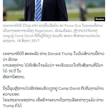
ວິທະຍາສາດ-ເທັກໂນໂລຈີ
ທຸລະກິດ
ພາສາອັງກິດ
ປະທານາທິບໍດີ ດໍໂນລ ທຣຳ ຍ່າງຂຶ້ນເຮືອບິນ Air Force One ໃນຂະນະທີ່ທ່ານ
ວີດີໂອ
ເດີນທາງອອກຈາກເມືອງ Hagerstown, ລັດແມຣີແລນ, ຫຼັງຈາກໄດ້ຈັດກອງ
ປະຊຸມຢູ່ Camp David ທີ່ຕັ້ງຢູ່ໃກ້ຄຽງ ຮ່ວມກັບ ສະພາ ຮັກສາຄວາມປອດໄພ
ສຽງ
ແຫ່ງຊາດ, 18 ສິງຫາ, 2017.
ລາຍການກະຈາຍສຽງ
ຕິດຕາມພວກເຮົາ ທີ່
ປະທານາທິບໍດີ ສະຫະລັດ ທ່ານ Donald Trump ໃນວັນເສົາວານນີ້ກ່າວ
ລາຍງານ
ວ່າ ລັດຖະ
ບານຂອງທ່ານ ໄດ້ຕັດສິນໃຈແລ້ວວ່າ ຈະເຮັດແນວໃດກັບສົງຄາມທີ່ມີມາ
ໄດ້ 16 ປີ ໃນ
ພາສາຕ່າງໆ
ອັຟການິສຖານ.
ນຶ່ງມື້ລຸນຫຼັງການໄປພັກຜ່ອນເຮັດວຽກຢູ່ Camp David ກັບທີມງານດ້ານ
ຄວາມປອດ
ໄພແຫ່ງຊາດຂອງທ່ານ ເພື່ອພິຈາລະນາເບິ່ງທາງເລືອກຕ່າງໆແລ້ວ ທ່ານ
Trump ກໍໄດ້