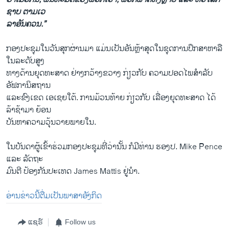
ຊາບ ຕາມເວ
ລາອັນຄວນ.”
ກອງປະຊຸມໃນວັນສຸກຜ່ານມາ ແມ່ນເປັນອັນຫຼ້າສຸດໃນຊຸດການປຶກສາຫາລື
ໃນລະດັບສູງ
ທາງດ້ານຍຸດທະສາດ ຢ່າງກວ້າງຂວາງ ກ່ຽວກັບ ຄວາມປອດໄພສຳລັບ
ອັຟການິສຖານ
ແລະຂົງເຂດ ເອເຊຍໃຕ້. ການມ້ວນທ້າຍ ກ່ຽວກັບ ເລື່ອງຍຸດທະສາດ ໄດ້
ລ້າຊ້າມາ ຍ້ອນ
ບັນຫາຄວາມວຸ້ນວາຍພາຍໃນ.
ໃນບັນດາຜູ້ເຂົ້າຮ່ວມກອງປະຊຸມທີ່ວ່ານັ້ນ ກໍມີທ່ານ ຮອງປ. Mike Pence
ແລະ ລັດຖະ
ມົນຕີ ປ້ອງກັນປະເທດ James Mattis ຢູ່ນຳ.
ອ່ານຂ່າວນີ້ຕື່ມເປັນພາສາອັງກິດ
ແຊຣ໌
Follow us