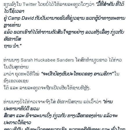
ຂຽນລົງໃນ Twitter ໂດຍບໍ່ໄດ້ໃຫ້ລາຍລະອຽດໃດໆວ່າ
“ມື້ທີ່ສຳຄັນ ທີ່ໄດ້
ໄປໃຊ້ເວລາ
ຢູ່ Camp David ກັບບັນດານາຍພົນທີ່ຊ່ຽວຊານ ພວກຜູ້ນຳທາງທະຫານ
ຫຼາຍທ່ານ
ແລ້ວ ພວກເຮົາກໍໄດ້ທຳການຕັດສີນໃຈຫຼາຍຢ່າງ ລວມທັງເລື່ອງ ກ່ຽວກັບ
ອັຟການິສ
ຖານ ນຳ.”
ທ່ານນາງ Sarah Huckabee Sanders ໂຄສົກທຳນຽບຂາວ ໄດ້ກ່າວ
ໃນວັນສຸກຜ່ານ
ມາວ່າ ຍຸດທະວິທີໃໝ່
“ຈະປົກປ້ອງຜົນປະໂຫຍດຂອງ ອາເມຮິກາ”
ໃນ
ຂົງເຂດເອເຊຍ
ໃຕ້ ແລະ ລາຍລະອຽດຈະຖືກເປີດເຜີຍໃຫ້ຊາບທີຫຼັງ.
ທ່ານນາງບໍ່ໄດ້ກ່າວເຈາະຈົງໃສ່ ອັຟການິສຖານ ແຕ່ເວົ້າວ່າ
“ທ່ານ
ປະທານາທິບໍດີ ພວມ
ສຶກສາ ແລະ ພິຈາລະນາເບິ່ງ ກ່ຽວກັບ ທາງເລືອກຂອງທ່ານ ແລ້ວຈະ
ປະກາດໃຫ້ຊາວ
ອາເມຣິກັນ, ພັນທະມິດຂອງພວກເຮົາ, ພວກພາຄີທັງຫຼາຍ ແລະ ທົ່ວໂລກ