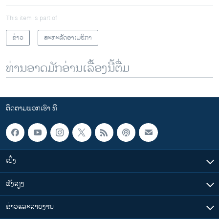
This item is part of
ຂ່າວ
ສະຫະລັດອາເມຣິກາ
ທ່ານອາດມັກອ່ານເລື້ອງນີ້ຕື່ມ
ຕິດຕາມພວກເຮົາ ທີ່
ເບິ່ງ
ຟັງສຽງ
ຂ່າວແລະລາຍງານ