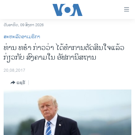
ລິ້ງ
ສຳຫລັບ
ເຂົ້າ
ວັນອາທິດ, 09 ສິງຫາ 2026
ຫາ
ໂຮມເພຈ
ສະຫະລັດອາເມຣິກາ
ຂ້າມ
ລາວ
ທ່ານ ທຣຳ ກ່າວວ່າ ໄດ້ທຳການຕັດສິນໃຈແລ້ວ
ຂ້າມ
ອາເມຣິກາ
ກ່ຽວກັບ ສົງຄາມໃນ ອັຟການິສຖານ
ຂ້າມ
ໄປ
ການເລືອກຕັ້ງ ປະທານາທີບໍດີ ສະຫະລັດ 2024
ຫາ
20,08,2017
ຂ່າວ​ຈີນ
ຊອກ
ແຊຣ໌
ຄົ້ນ
ໂລກ
ເອເຊຍ
ອິດສະຫຼະພາບດ້ານການຂ່າວ
ຊີວິດຊາວລາວ
ຊຸມຊົນຊາວລາວ