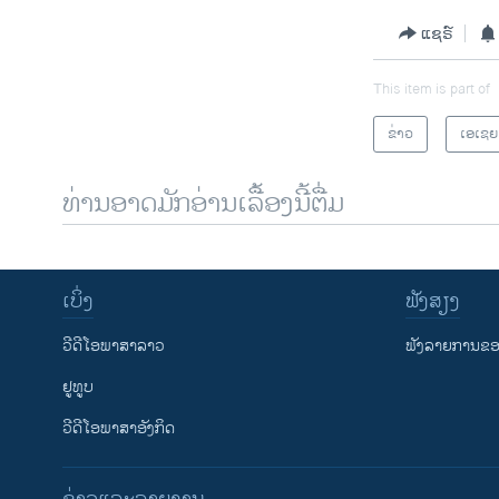
ແຊຣ໌
This item is part of
ຂ່າວ
ເອເຊຍ
ທ່ານອາດມັກອ່ານເລື້ອງນີ້ຕື່ມ
ເບິ່ງ
ຟັງສຽງ
ວີດີໂອພາສາລາວ
ຟັງລາຍການຂອງ
ຢູທູບ
ວີດີໂອພາສາອັງກິດ