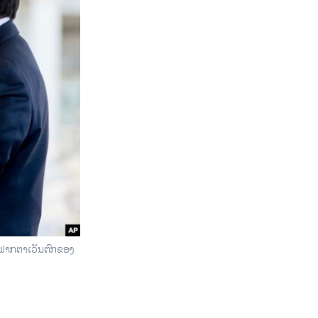
ກ ຟາກຕາເວັນຕົກຂອງ