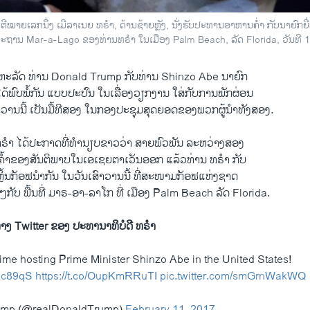
ີໝາຍເລກນຶ່ງ ເມີລາເນຍ ທຣຳ, ດ້ານຊ້າຍຫຼັງ, ນັ່ງຮັບປະທານອາຫານຄ່ຳ ກັບນາຍົກຍີ່ປ
ສະຖານ Mar-a-Lago ຂອງທ່ານທຣຳ ໃນເມືອງ Palm Beach, ລັດ Florida, ວັນທີ 
ຫະລັດ ທ່ານ Donald Trump ກັບທ່ານ Shinzo Abe ນາຍົກ
່ນ ໄດ້ພົບພໍ້ກັນ ແບບປະປົນ ໃນເລື່ອງວຽກງານ ໃສ່ກັບການພັກຜ່ອນ
າວານນີ້ ເປັນມື້ທີສອງ ໃນກອງປະຊຸມສຸດຍອດຂອງພວກຜູ້ນຳທັງສອງ.
່ານ ທຣຳ ໄດ້ປະກາດທີ່ທຳນຽບຂາວວ່າ ສາຍພົວພັນ ລະຫວ່າງສອງ
ົາຄໍ້າຂອງສັນຕິພາບໃນເອເຊຍຕາເວັນອອກ ແລ້ວທ່ານ ທຣຳ ກັບ
ຫຼິ້ນກັອຟນຳກັນ ໃນວັນເສົາວານນີ້ ທີ່ສະໜາມກັອຟແຫ່ງຊາດ
ກັບ ພື້ນທີ່ ມາຣ-ອາ-ລາໂກ ທີ່ ເມືອງ Palm Beach ລັດ Florida.
ທາງ Twitter ຂອງ ປະທານາທິບໍດີ ທຣຳ
time hosting Prime Minister Shinzo Abe in the United States!
sac89qS
https://t.co/OupKmRRuTI
pic.twitter.com/smGrnWakWQ
rump (@realDonaldTrump)
February 11, 2017