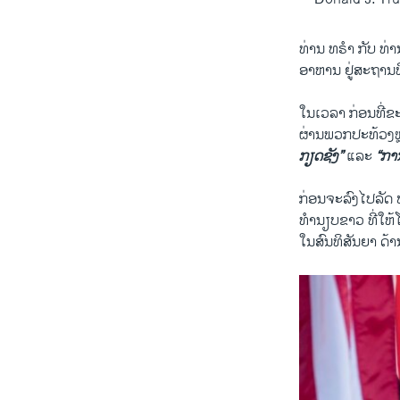
ທ່ານ ທຣຳ ກັບ ທ່
ອາຫານ ຢູ່ສະຖານທີ່
ໃນເວລາ ກ່ອນທີ່ຂ
ຜ່ານພວກປະທ້ວງຫຼາ
ກຽດຊັງ”
ແລະ
“ການ
ກ່ອນຈະລົງໄປລັດ ຟ
ທຳນຽບຂາວ ທີ່ໃຫ້
ໃນສົນທິສັນຍາ ດ້