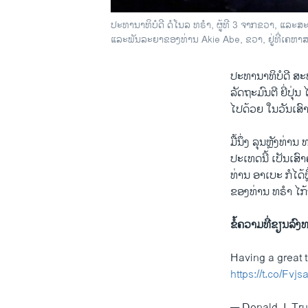
ປະທານາທິບໍດີ ດໍໂນລ ທຣຳ, ຜູ້ທີ 3 ຈາກຂວາ, ແລະສະຕ
ແລະພັນລະຍາຂອງທ່ານ Akie Abe, ຂວາ, ຢູ່ທີ່ເຄຫາ
ປະທານາທິບໍດີ ສະ
ລັດຖະມົນຕີ ຍີ່ປຸ
ໄປດ້ວຍ ໃນວັນເສົ
ມື້ນຶ່ງ ລຸນຫຼັງທ
ປະເທດນີ້ ເປັນເສ
ທ່ານ ອາເບະ ກໍໄດ້
ຂອງທ່ານ ທຣຳ ໄກ້ໆ
ຂໍ້ຄວາມທີ່ຂຽນລົງ
Having a great 
https://t.co/Fvj
— Donald J. T