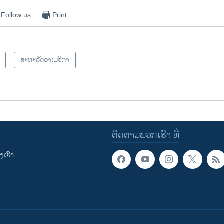
Follow us
Print
ສະຫະລັດອາເມຣິກາ
ຕິດຕາມພວກເຮົາ ທີ່
ເຮົາ