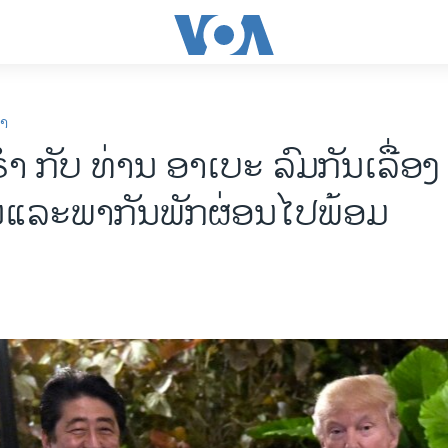
ກາ
ຳ ກັບ ທ່ານ ອາເບະ ລົມກັນເລື່ອງ
ແລະພາກັນພັກຜ່ອນໄປພ້ອມ