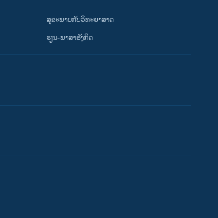
ສຸຂະພາບກັບວິທະຍາສາດ
ຮຽນ-ພາສາອັງກິດ