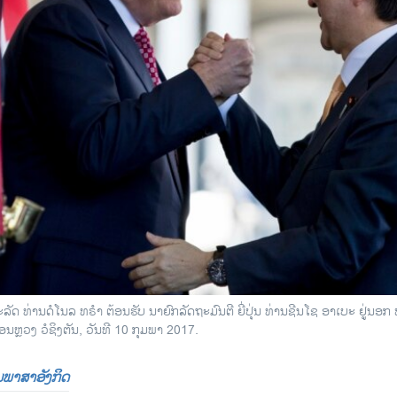
ລັດ ທ່ານດໍໂນລ ທຣຳ ຕ້ອນຮັບ ນາຍົກລັດຖະມົນຕີ ຍີ່ປຸ່ນ ທ່ານຊີນໂຊ ອາເບະ ຢູ່ນອ
ຼວງ ວໍຊິງຕັນ, ວັນທີ 10 ກຸມພາ 2017.
ປັນພາສາອັງກິດ