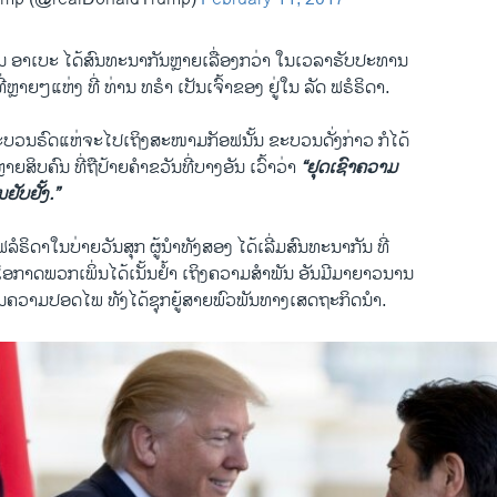
ານ ອາເບະ ໄດ້ສົນທະນາກັນຫຼາຍເລື່ອງກວ່າ ໃນເວລາຮັບປະທານ
ຫຼາຍໆແຫ່ງ ທີ່ ທ່ານ ທຣຳ ເປັນເຈົ້າຂອງ ຢູ່ໃນ ລັດ ຟຣໍຣິດາ.
ະບວນຣົດແຫ່ຈະໄປເຖິງສະໜາມກັອຟນັ້ນ ຂະບວນດັ່ງກ່າວ ກໍໄດ້
ຍສິບຄົນ ທີ່ຖືປ້າຍຄຳຂວັນທີ່ບາງອັນ ເວົ້າວ່າ
“ຢຸດເຊົາຄວາມ
ຢັບຢັ້ງ.”
ລໍຣິດາໃນບ່າຍວັນສຸກ ຜູ້ນຳທັງສອງ ໄດ້ເລີ່ມສົນທະນາກັນ ທີ່
ໂອກາດພວກເພິ່ນໄດ້ເນັ້ນຢໍ້າ ເຖິງຄວາມສຳພັນ ອັນມີມາຍາວນານ
ານຄວາມປອດໄພ ທັງໄດ້ຊຸກຍູ້ສາຍພົວພັນທາງເສດຖະກິດນຳ.