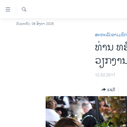
ລິ້ງ
ສຳຫລັບ
ເຂົ້າ
ຄົ້ນຫາ
ວັນພະຫັດ, 06 ສິງຫາ 2026
ໂຮມເພຈ
ຫາ
ສະຫະລັດອາເມຣິ
ລາວ
ຂ້າມ
ທ່ານ ທຣ
ຂ້າມ
ອາເມຣິກາ
ຂ້າມ
ການເລືອກຕັ້ງ ປະທານາທີບໍດີ ສະຫະລັດ
ວຽກງານ
ໄປ
2024
ຫາ
ຂ່າວ​ຈີນ
ຊອກ
12,02,2017
ຄົ້ນ
ໂລກ
ແຊຣ໌
ເອເຊຍ
ອິດສະຫຼະພາບດ້ານການຂ່າວ
ຊີວິດຊາວລາວ
ຊຸມຊົນຊາວລາວ