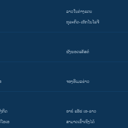
ລາວໃນຕ່າງແດນ
ທຸລະກິດ-ເທັກໂນໂລຈີ
ຟັງພອດແຄັສຕ໌
ສ
ຈອງອີເມລຂ່າວ
ັງ​ກິດ
ອາຣ໌ ແອັຟ ເອ-ລາວ
ວີ​ໂອ​ເອ
ສາມາດເຂົ້າເຖິງໄດ້