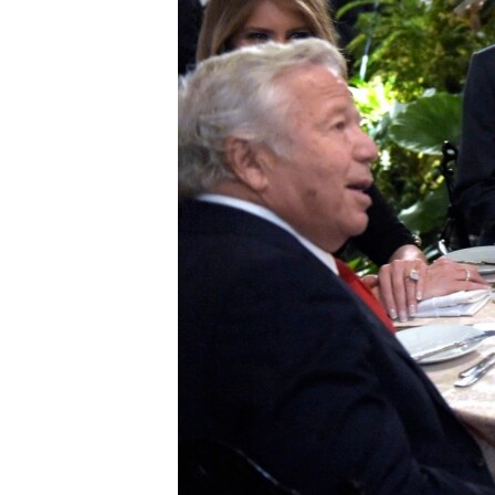
ວິທະຍາສາດ-ເທັກໂນໂລຈີ
ທຸລະກິດ
ພາສາອັງກິດ
ວີດີໂອ
ສຽງ
ລາຍການກະຈາຍສຽງ
ລາຍງານ