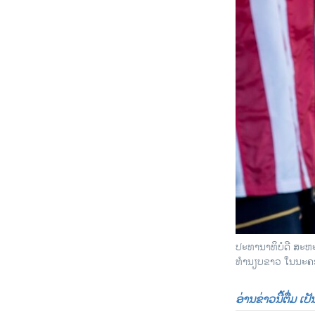
ປະທານາທິບໍດີ ສະຫະ
ທຳນຽບຂາວ ໃນນະຄອນຫ
ອ່ານຂ່າວນີ້ຕື່ມ ເ