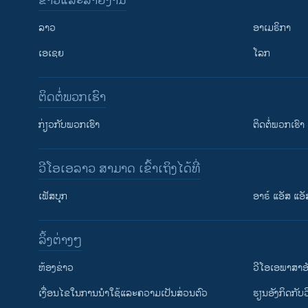
ຂ່າວແລະລາຍງານ
ລາວ
ອາເມຣິກາ
ເອເຊຍ
ໂລກ
ຕິດຕໍ່ພວກເຮົາ
ກ່ຽວກັບພວກເຮົາ
ຕິດຕໍ່ພວກເຮົາ
ວີໂອເອລາວ ສາມາດ ເຂົ້າເຖິງໄດ້ທີ່
ເຟັສບຸກ
ອາຣ໌ ແອັສ ແອັ
​ລິ້ງ​ຕ່າງໆ
ຕິດຕາມພວກເຮົາ ທີ່
​ຫ້ອງ​ຂ່າວ
ວີ​ໂອ​ເອ​ພາ​ສາ​ອ
​ເງື່ອນ​ໄຂ​ໃນ​ການ​ນຳ​ໃຊ້​ແລະຄວາມ​ເປັນ​ສ່​ວນ​ຕົວ
​ຮຽນ​ອັງ​ກິດ​ກັບ​