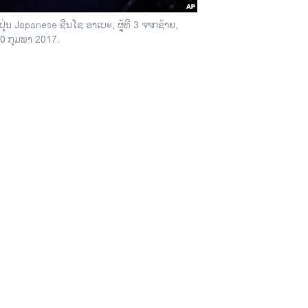
ຸ່ນ Japanese ຊີນໂຊ ອາເບະ, ຜູ້ທີ 3 ຈາກຊ້າຍ,
10 ກຸມພາ 2017.