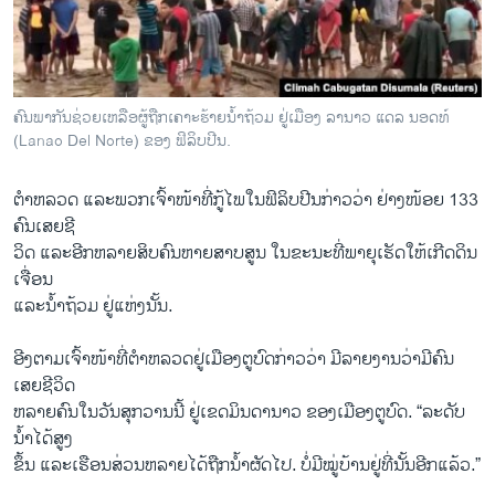
ວິທະຍາສາດ-ເທັກໂນໂລຈີ
ທຸລະກິດ
ພາສາອັງກິດ
ຄົນພາກັນຊ່ວຍເຫລືອຜູ້ຖືກເຄາະຮ້າຍນໍ້າຖ້ວມ ຢູ່ເມືອງ ລານາວ ແດລ ນອດທ໌
ວີດີໂອ
(Lanao Del Norte) ຂອງ ຟິລິບປີນ.
ສຽງ
ຕຳຫລວດ ​ແລະ​ພວກ​ເຈົ້າ​ໜ້າ​ທີ່ກູ້​ໄພ​ໃນ​ຟິລິບ​ປີນ​ກ່າວ​ວ່າ ຢ່າງໜ້ອຍ 133
ລາຍການກະຈາຍສຽງ
ຄົນ​ເສຍ​ຊີ
ຕິດຕາມພວກເຮົາ ທີ່
ວິດ ​ແລະ​ອີກ​ຫລາຍ​ສິບຄົນ​ຫາຍ​ສາບ​ສູນ ​ໃນ​ຂະນະ​ທີ່​ພາຍຸ​ເຮັດ​ໃຫ້​ເກີດ​ດິນ​
ລາຍງານ
ເຈື່ອນ
​ແລະ​ນໍ້າ​ຖ້ວມ ຢູ່ແຫ່ງນັ້ນ.
ພາສາຕ່າງໆ
ອີງ​ຕາມ​ເຈົ້າ​ໜ້າ​ທີ່ຕໍາຫລວດຢູ່​ເມືອງ​ຕູ​ບົດ​ກ່າວ​ວ່າ ມີ​ລາຍ​ງານວ່າມີຄົນ​
ເສຍ​ຊີວິດ​
ຫລາຍ​ຄົນໃນ​ວັນ​ສຸກ​ວານ​ນີ້ ຢູ່ເຂດ​ມິນ​ດາ​ນາວ ຂອງ​ເມືອງ​ຕູ​ບົດ. “​ລະດັບ
ນໍ້າໄດ້​ສູງ
​ຂຶ້ນ ​ແລະເຮືອນ​ສ່ວນ​ຫລາຍ​ໄດ້​ຖືກ​ນໍ້າ​ຜັດ​ໄປ. ບໍ່ມີໝູ່​ບ້ານ​ຢູ່​ທີ່​ນັ້ນ​ອີກ​ແລ້ວ.”