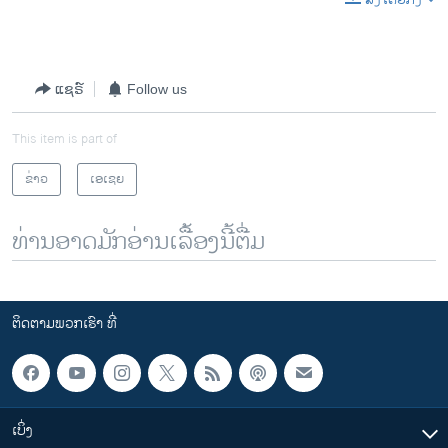
ແຊຣ໌
Follow us
This item is part of
ຂ່າວ
ເອເຊຍ
ທ່ານອາດມັກອ່ານເລື້ອງນີ້ຕື່ມ
ຕິດຕາມພວກເຮົາ ທີ່
ເບິ່ງ