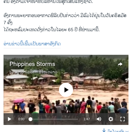
ຄົນ ອີງ​ຕາມ​ເຈົ້າ​ໜ້າ​ທີ່​ບໍ​ລິຫານໄພ​ສຸກ​ເສີນ​ແຫ່ງ​ຊາດ.
ອົງການພະຍາກອນ​ອາກາດ​ຟິລິບ​ປີນ​ກ່າວ​ວ່າ ມີລົມໄຕ້​ຝຸ່ນໃນ​ວັນ​ຄຣິສມັສ​
7 ຄັ້ງ
​ໄດ້​ຖະຫລົ່ມ​ປະ​ເທດດັ່ງກ່າວໃນ​ໄລຍະ 65 ປີ ​ທີ່​ຜ່ານ​ມານີ້.
ອ່ານຂ່າວນີ້ເພີ້ມເປັນພາສາອັງກິດ
Phippines Storms
by
ສຽງອາເມຣິກາ ວີໂອເອລາວ
No media source currently available
0:00
1:47
ລິງໂດຍກົງ