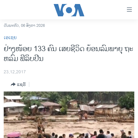
ລິ້ງ
ສຳຫລັບ
ເຂົ້າ
ວັນພະຫັດ, 06 ສິງຫາ 2026
ຫາ
ໂຮມເພຈ
ເອເຊຍ
ຂ້າມ
ລາວ
ຢ່າງໜ້ອຍ 133 ຄົນ ເສຍຊີວິດ ຍ້ອນລົມພາຍຸ ຖະ
ຂ້າມ
ອາເມຣິກາ
ຫລົ່ມ ຟິລິບປີນ
ຂ້າມ
ໄປ
ການເລືອກຕັ້ງ ປະທານາທີບໍດີ ສະຫະລັດ 2024
ຫາ
23,12,2017
ຂ່າວ​ຈີນ
ຊອກ
ແຊຣ໌
ຄົ້ນ
ໂລກ
ເອເຊຍ
ອິດສະຫຼະພາບດ້ານການຂ່າວ
ຊີວິດຊາວລາວ
ຊຸມຊົນຊາວລາວ