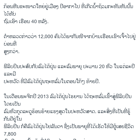
ກ້ອນຫີນຂະໜາດໃຫຍ່​ຢູ່​ເມືອງ ປີ​ອາກາ​ໂປ ທີ່​ເກີດ​ນໍ້າ​ຖ້ວມກະທັນຫັນນັ້ນ​
ໄດ້ທັບ
ຖົມເອົາ ເຮືອນ 40 ຫລັງ.
ຕຳຫລວດ​ກ່າວ​ວ່າ 12,000 ຄົນ​ໄດ້​ພາກັນ​ໜີຈາກ​ບ້ານ​ເຮືອນ​ເຂົາ​ເຈົ້າ​ໄປ​ຢູ່
ບ່ອນທີ່​
ສູງກວ່າ.
ຟິລິບ​ປິນປະສົບ​ກັບລົມໄຕ້​ຝຸ່ນ ແລະລົມ​ພາຍຸ ປະມານ 20 ຫົວ ​ໃນແຕ່ລະ​ປີ ​
ແລະ​ມີ
​ປະ​ຫວັດ​ ທີ່ມີລົມ​ໄຕ້​ຝຸ່ນ​ຖະຫລົ່ມໃນຕອນ​ໃກ້ໆ ທ້າຍ​ປີ.
​ໃນ​ເດືອນ​ພະ​ຈິກ​ປີ 2013 ລົມ​ໄຕ້​ຝຸ່ນ​ໄຮ​ຍານ ​ໄດ້​ຖະຫລົ່ມ​ເຂົ້າ​ສູ່​ຟິລິບ​ປີນ
ໂດຍ​ເປັນ
ລົມຫົວກຸດ​ລະດູ​ຮ້ອນຮ້າຍ​ແຮງ​ສຸດ​ໃນປະຫວັດສາດ. ແລະສິ່ງທີ່ເປັນທີ່​ຮູ້​
ກັນດີ​ຢູ່​ໃນ​
ຟິລິບ​ປີນ ກໍຄືລົມ​ໄຕ້​ຝຸ່ນ​ໂຢລັນ​ດາ ຊຶ່ງເປັນພາຍຸທີ່​ໄດ້​ເຮັດ​ໃຫ້​ມີ​ຜູ້​ເສຍ​ຊີວິດ
7,800