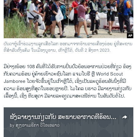
ວິທະຍາສາດ-ເທັກໂນໂລຈີ
ທຸລະກິດ
ພາສາອັງກິດ
ວີດີໂອ
ບັນດາຜູ້ເຂົ້າຮ່ວມງານລູກເສືອໂລກ ອອກມາຈາກຮ້ານຂາຍເຄື່ອງຍ່ອຍ ຢູ່ທີ່ສະຖານ
ສຽງ
ທີ່ສໍາລັບຕັ້ງແຄັມ ໃນເມືອງບູອານ, ເກົາຫຼີໃຕ້, ວັນທີ 2 ສິງຫາ 2023.
ລາຍການກະຈາຍສຽງ
ຕິດຕາມພວກເຮົາ ທີ່
ມີຢ່າງໜ້ອຍ 108 ຄົນທີ່ໄດ້ຮັບການປິ່ນປົວຍ້ອນອາການປ່ວຍທີ່ກ່ຽວ ຂ້ອງ
ລາຍງານ
ກັບຄວາມຮ້ອນ ຢູ່ຄ້າຍເຍົາ​ວະ​ຊົ​ນໂລກ ແຈມໂບຣີ ຫຼື World Scout
Jamboree ໂດຍຈັດຂຶ້ນຢູ່ໃນເກົາຫຼີໃຕ້, ເຊິ່ງເປັນລະດູຮ້ອນອັນນຶ່ງທີ່ມີ
ຄວາມ ຮ້ອນສູງທີ່ສຸດໃນຮອບຫຼາຍປີ. ໄມໂຄລ ບຣາວ ມີລາຍງານກ່ຽວກັບ
ພາສາຕ່າງໆ
ເລື້ອງນີ້, ເຊິ່ງ ທິບສຸດາ ມີລາຍລະອຽດມາສະເໜີທ່ານ ໃນອັນດັບຕໍ່ໄປ.
ຟັງລາຍງານກ່ຽວກັບ ສະພາບອາກາດທີ່ຮ້ອນຮຸນແຮງຢູ່ໃນເກົາຫຼີໃຕ້
by
ສຽງອາເມຣິກາ ວີໂອເອລາວ
No media source currently available