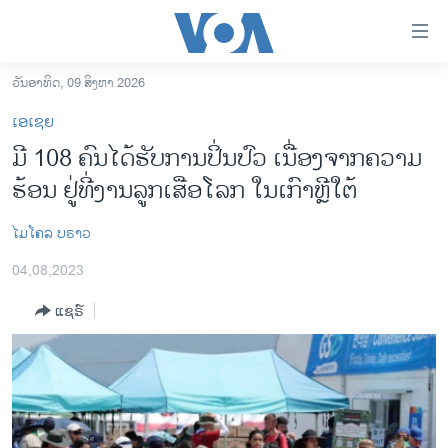
ລິ້ງ
ສຳຫລັບ
ເຂົ້າ
ວັນອາທິດ, 09 ສິງຫາ 2026
ຫາ
ໂຮມເພຈ
ເອເຊຍ
ຂ້າມ
ລາວ
ມີ 108 ຄົນໄດ້ຮັບການປິ່ນປົວ ເນື່ອງຈາກຄວາມ
ຂ້າມ
ອາເມຣິກາ
ຮ້ອນ ຢູ່ທີ່ງານລູກເສືອໂລກ ໃນເກົາຫຼີໃຕ້
ຂ້າມ
ໄປ
ການເລືອກຕັ້ງ ປະທານາທີບໍດີ ສະຫະລັດ 2024
ຫາ
ໄມໂຄລ ບຣາວ
ຂ່າວ​ຈີນ
ຊອກ
04,08,2023
ຄົ້ນ
ໂລກ
ແຊຣ໌
ເອເຊຍ
ອິດສະຫຼະພາບດ້ານການຂ່າວ
ຊີວິດຊາວລາວ
ຊຸມຊົນຊາວລາວ