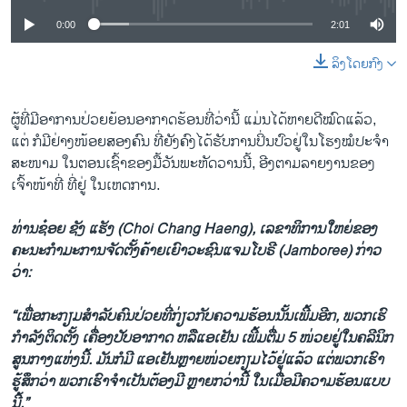
0:00
2:01
ລິງໂດຍກົງ
ຜູ້ທີ່ມີ​ອາ​ການປ່ວຍ​ຍ້ອນ​ອາ​ກາດ​ຮ້ອນທີ່​ວ່ານີ້ ແມ່ນໄດ້ຫາຍດີໝົດແລ້ວ,
ແຕ່ ກໍມີຢ່າງໜ້ອຍສອງຄົນ ທີ່ຍັງຄົງໄດ້ຮັບການປິ່ນປົວຢູ່ໃນໂຮງໝໍປະ​ຈຳ​
ສະ​ໜາມ ໃນຕອນເຊົ້າຂອງມື້ວັນພະຫັດວານນີ້, ອີງຕາມລາຍງານຂອງ
ເຈົ້າໜ້າທີ່ ທີ່ຢູ່ ໃນເຫດການ.
ທ່ານຊ໋ອຍ ຊັງ ແຮັງ (
Choi Chang Haeng), ເລຂາທິການໃຫຍ່ຂອງ
ຄະນະກໍາມະການຈັດ​ຕັ້ງຄ້າຍເຍົາ​ວະ​ຊົນແຈມໂບຣີ (Jamboree) ກ່າວ
ວ່າ:
“ເພື່ອກະກຽມສໍາລັບຄົນປ່ວຍ​ທີ່ກ່ຽວກັບຄວາມຮ້ອນນັ້ນເພີ້ມ​ອີກ, ພວກເຮົ
ກໍາລັງຕິດຕັ້ງ ເຄື່ອງປັບອາກາດ ຫລື​ແອເຢັນ ເພີ້ມຕື່ມ 5 ໜ່ວຍຢູ່ໃນຄລີນິກ
ສູນ​ກາງແຫ່ງນີ້. ມັນກໍມີ ແອເຢັນຫຼາຍໜ່ວຍກຽມ​ໄວ້ຢູ່ແລ້ວ ແຕ່ພວກເຮົາ
ຮູ້ສຶກວ່າ ພວກເຮົາຈໍາເປັນຕ້ອງມີ ຫຼາຍກວ່ານີ້ ໃນ​ເມື່ອ​ມີຄວາມຮ້ອນແບບ
ນີ້.”