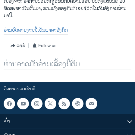
ເນື່ອງຈາກ ອາການປ່ວຍທີ່ກ່ຽວພັນກັບຄວາມຮ້ອນ ນັບຕັ້ງແຕ່ວັນທີ 20
ພຶດສະພາເປັນຕົ້ນມາ, ລວມທັງສອງຄົນທີ່ເສຍຊີວິດໃນວັນອັງຄານຜ່ານ​
ມານີ້.
ອ່ານບົດລາຍງານນີ້ເປັນພາສາອັງກິດ
ແຊຣ໌
Follow us
ທ່ານອາດມັກອ່ານເລື້ອງນີ້ຕື່ມ
ຕິດຕາມພວກເຮົາ ທີ່
ເບິ່ງ