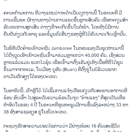
ຄະນະກໍາມະການ ທີ່ວາງແຜນວ່າ​ຈະດໍາເນີນວຽກ​ງານນີ້ ໃນຂະນະທີ່ ມີ
ການເພີ້ມພະ ນັກງານທາງດ້ານການແພດຂຶ້ນຫຼາຍສິບຄົນ ເພື່ອກະກຽມສໍາ
ລັບເຫດການສຸກເສີນ ຕ່າງໆທີ່ຈະເກີດຂຶ້ນໃນຕໍ່ໜ້າ, ໂດຍຍັງບໍ່ມີການ
ຢືນຢັນກ່ຽວກັບອາຍຸ ແລະ​ຂໍ້​ມູນ​ຕົວ​ອື່ນໆຂອງຜູ້ທີ່ໄດ້ຮັບບາດເຈັບເຫຼົ່ານັ້ນ.
ໃນ​ພິ​ທີເປີດ​ຄ້າຍເຍົາ​ວະ​ຊົນ Jamboree ໃນຕອນແລງວັນພຸດຜ່ານ​ມານີ້
ໄດ້ດຶງ​ດູດເອົາເຍົາ​ວະ​ຊົນເຂົ້າມາຮ່ວມຫຼາຍກວ່າ 40,000 ຄົນ, ເຊິ່ງສ່ວນ
ຫຼາຍແລ້ວແມ່ນ ພວກໄວລຸ້ນ ເພື່ອເຂົ້າມາຕັ້ງແຄັມຢູ່ເທິງເນື້ອ​ທີ່​ທີ່ໄດ້ພູນ​
ຂຶ້ນ​ມາຈາກທະເລ, ໃນເມືອງ ບູອັນ (Buan) ທີ່ຕັ້ງຢູ່ໃນບໍລິເວນພາກ
ຕາເວັນຕົກສຽງໃຕ້ຂອງ​ປະ​ເທດ.
ໃນອາທິດນີ້, ເກົາຫຼີໃຕ້ ໄດ້ເພີ້ມການແຈ້ງເຕືອນກ່ຽວກັບສະພາບອາກາດທີ່
ຮ້ອນ ອົບເອົ້າ ໄປສູ່ລະດັບຄວາມຮ້ອນໃນຈຸດ “ຮ້າຍແຮງ” ທີ່ສຸດເປັນເທື່ອ
ທໍາອິດໃນຮອບ 4 ປີ ໃນຂະນະທີ່ອຸນຫະພູມມີການຂຶ້ນລົງລະຫວ່າງ 33 ຫາ
38 ອົງສາແຊລຊຽສ ຢູ່ໃນທົ່ວປະເທດ.
ກະຊວງຮັກ​ສາຄວາມປອດໄພກ່າວວ່າ ມີຢ່າງໜ້ອຍ 16 ຄົນເສຍຊີວິດ