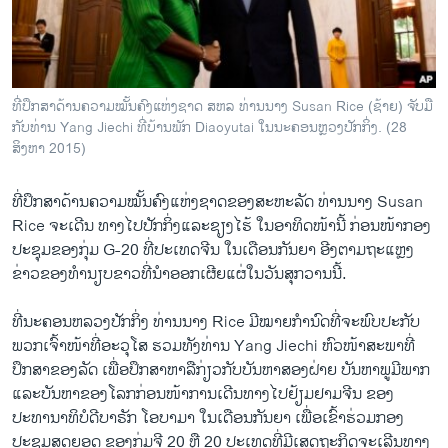
ວິທະຍາສາດ-ເທັກໂນໂລຈີ
ທຸລະກິດ
ພາສາອັງກິດ
ທີ່ປຶກສາດ້ານຄວາມໝັ້ນຄົງແຫ່ງຊາດ ສຫລ ທ່ານນາງ Susan Rice (ຊ້າຍ) ຈັບມື
ວີດີໂອ
ກັບທ່ານ Yang Jiechi ທີ່ບ້ານພັກ Diaoyutai ໃນນະຄອນຫຼວງປັກກິ່ງ. (28
ສິງຫາ 2015)
ສຽງ
ທີ່​ປຶກສາ​ດ້ານ​ຄວາມ​ໝັ້ນຄົງ​ແຫ່ງ​ຊາດ​ຂອງ​ສະຫະລັດ ທ່ານ​ນາງ Susan
ລາຍການກະຈາຍສຽງ
ຕິດຕາມພວກເຮົາ ທີ່
Rice ຈະ​ເດີນ ທາງ​ໄປ​ປັກ​ກິ່ງ​ແລະ​ຊຽງ​ໄຮ້ ​ໃນ​ອາທິດ​ໜ້ານີ້ ກ່ອນ​ໜ້າ​ກອງ​
ລາຍງານ
ປ​ະຊຸມ​ຂອງກຸ່ມ G-20 ທີ່​ປະ​ເທດ​ຈີນ ​ໃນ​ເດືອນ​ກັນຍາ​ ອີງ​ຕາມ​ຖະ​ແຫຼງ
ຂ່າວ​ຂອງ​ທຳນຽບຂາວ​ທີ່​ນຳ​ອອກ​ເຜີຍ​ແຜ່​ໃນ​ວັນ​ສຸກ​ວານ​ນີ້.
ພາສາຕ່າງໆ
ທີ່​ນະຄອນຫລວງປັກ​ກິ່ງ ທ່ານ​ນາງ Rice ມີ​ໝາຍ​ກຳນົດ​ທີ່​ຈະ​ພົບ​ປະ​ກັບ​
ພວກ​ເຈົ້າໜ້າ​ທີ່​ອະ​ວຸ​ໂສ ຮວມທັງທ່ານ Yang Jiechi ຫົວໜ້າ​ສະພາ​ທີ່​
ປຶກສາ​ຂອງລັດ ​ເພື່ອ​ປຶກສາ​ຫາລື​ກ່ຽວ​ກັບ​ບັນຫາ​ສອງຝ່າຍ ບັນຫາ​ພູມີພາກ
ແລະ​ບັນຫາ​ຂອງໂລກກ່ອນ​ໜ້າການ​ເດີນທາງ​ໄປ​ຢ້ຽມຢາມ​ຈີນ ຂອງ​
ປະທານາທິບໍດີ​ບາຣັກ ​ໂອບາ​ມາ ​ໃນ​ເດືອນ​ກັນຍາ ​ເພື່ອ​ເຂົ້າຮ່ວມ​ກອງ​
ປະຊຸມ​ສຸດ​ຍອດ ​ຂອ​ງກຸ່ມຈີ 20 ຫຼື 20 ປະ​ເທດ​ທີ່​ມີ​ເສດຖະກິດ​ຈະ​ເລີ​ນທາງ​