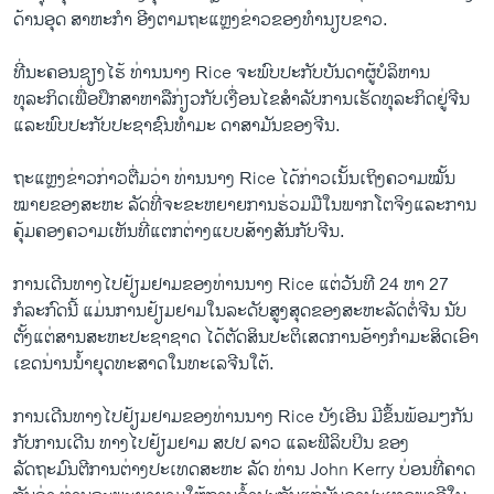
ດ້ານ​ອຸດ ສາຫະກຳ ອີງ​ຕາມ​ຖະ​ແຫຼງຂ່າວຂອງ​ທຳນຽບຂາວ.
ທີ່​ນະຄອນ​ຊຽງ​ໄຮ້ ທ່ານ​ນາງ Rice ຈະ​ພົບ​ປະ​ກັບບັນດາ​ຜູ້​ບໍລິຫານ​
ທຸລະກິດ​ເພື່ອ​ປຶກສາ​ຫາລື​ກ່ຽວ​ກັບ​ເງື່ອນ​ໄຂ​ສຳລັບ​ການ​ເຮັດ​ທຸລະ​ກິດ​ຢູ່​ຈີນ ​
ແລະພົບ​ປະກັບ​ປະຊາຊົນ​ທຳ​ມະ​ ດາ​ສາມັນ​ຂອງ​ຈີນ.
ຖະ​ແຫຼງຂ່າວ​ກ່າວ​ຕື່ມ​ວ່າ ທ່ານ​ນາງ Rice ​ໄດ້​ກ່າວ​ເນັ້ນ​ເຖິງ​ຄວາມ​ໝັ້ນ
ໝາຍ​ຂອງ​ສະຫະ ລັດທີ່​ຈະ​ຂະຫຍາຍການ​ຮ່ວມ​ມື​ໃນ​ພາກ​ໂຕ​ຈິງ​ແລະ​ການ​
ຄຸ້ມ​ຄອງ​ຄວາມ​ເຫັນ​ທີ່​ແຕກ​ຕ່າງ​ແບບ​ສ້າງສັນ​ກັບ​ຈີນ.
ການ​ເດີນທາງ​ໄປ​ຢ້ຽມຢາມ​ຂອງ​ທ່ານ​ນາງ Rice ​ແຕ່​ວັນ​ທີ 24 ຫາ 27
ກໍລະກົດນີ້ ​ແມ່ນ​ການ​ຢ້ຽມຢາມ​ໃນ​ລະດັບ​ສູງ​ສຸດ​ຂອງ​ສະຫະລັດ​ຕໍ່​ຈີນ ນັບ​
ຕັ້ງ​ແຕ່​ສານສະຫະ​ປະຊາ​ຊາດ ​ໄດ້​ຕັດສິນ​ປະຕິ​ເສດ​ການ​ອ້າງ​ກຳມະສິດ​ເອົາ​
ເຂດ​ນ່ານນ້ຳຍຸດ​ທະ​ສາດ​ໃນ​ທະ​ເລ​ຈີນ​ໃຕ້.
ການ​ເດີນທາງ​ໄປ​ຢ້ຽມຢາມ​ຂອງ​ທ່ານ​ນາງ Rice ບັງ​ເອີນ ​ມີ​ຂຶ້ນ​ພ້ອມໆ​ກັນ​
ກັບ​ການ​ເດີນ ທາງ​ໄປ​ຢ້ຽມຢາມ ສປປ ລາວ ​ແລະ​ຟີ​ລິບ​ປິນ ຂອງ​
ລັດຖະມົນຕີ​ການ​ຕ່າງປະ​ເທດ​ສະຫະ ລັດ ທ່ານ John Kerry ບ່ອນ​ທີ່​ຄາດ​