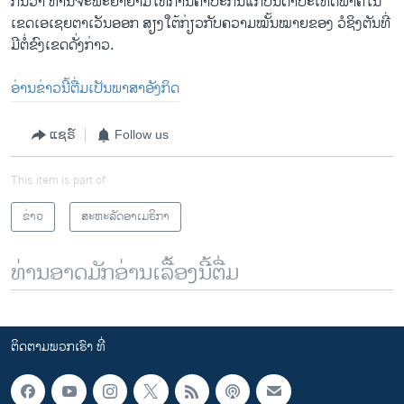
ກັນ​ວ່າ ທ່ານ​ຈະ​ພະຍາ​ຍາມ​ໃຫ້ການ​ຄ້ຳປະກັນ​ແກ່​ບັນດາ​ປະ​ເທດ​ພາຄີ​ໃນ​
ເຂ​ດ​ເອ​ເຊຍ​ຕາ​ເວັນ​ອອກ ສຽງ​ໃຕ້​ກ່ຽວ​ກັບ​ຄວາມ​ໝັ້ນໝາຍ​ຂອງ​ ວໍຊິງ​ຕັນທີ່​
ມີ​ຕໍ່​ຂົງ​ເຂດ​ດັ່ງ​ກ່າວ.
ອ່ານຂ່າວນີ້ຕື່ມເປັນພາສາອັງກິດ
ແຊຣ໌
Follow us
This item is part of
ຂ່າວ
ສະຫະລັດອາເມຣິກາ
ທ່ານອາດມັກອ່ານເລື້ອງນີ້ຕື່ມ
ຕິດຕາມພວກເຮົາ ທີ່