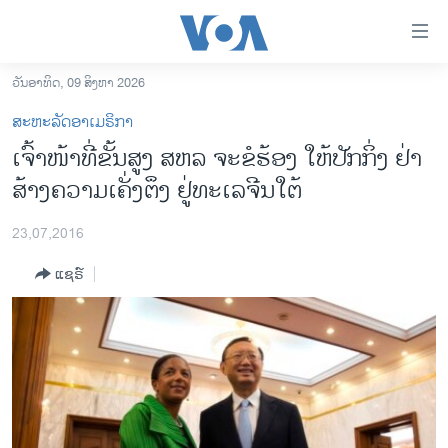
ລິ້ງ
ສຳຫລັບ
ເຂົ້າ
ວັນອາທິດ, 09 ສິງຫາ 2026
ຫາ
ໂຮມເພຈ
ສະຫະລັດອາເມຣິກາ
ຂ້າມ
ລາວ
ເຈົ້າໜ້າທີ່ຂັ້ນສູງ ສຫລ ຈະຂໍຮ້ອງ ໃຫ້ປັກກິ່ງ ຢ່າ
ຂ້າມ
ອາເມຣິກາ
ສ້າງຄວາມເຄັ່ງຕຶງ ຢູ່ທະເລຈີນໃຕ້
ຂ້າມ
ໄປ
ການເລືອກຕັ້ງ ປະທານາທີບໍດີ ສະຫະລັດ 2024
ຫາ
23,07,2016
ຂ່າວ​ຈີນ
ຊອກ
ແຊຣ໌
ຄົ້ນ
ໂລກ
ເອເຊຍ
ອິດສະຫຼະພາບດ້ານການຂ່າວ
ຊີວິດຊາວລາວ
ຊຸມຊົນຊາວລາວ