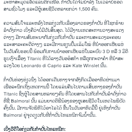
ມະຫາ​ສະມຸດ​ແອັດ​ແລນ​ຕິກ​ເໜືອ. ກໍາ​ປັ່ນ​ໄດ້​ຈົມນໍ້າລົງ ​ໃນ​ເວລາບໍ່​ຮອດ
ສາມ​ຊົ່ວ​ໂມງ ​ແລະ​ມີ​ຜູ້​ເສຍ​ຊີວິດ​ຫລາຍ​ກວ່າ 1,500 ຄົນ.
ຄວາມ​ສົນ​ໃຈແລະ​ຫລົງ​ໄຫລກ່ຽວ​ກັບເລຶ່ອງລາວ​ຂອງກໍ່າ​ປັນ​ ​ທີ່​ໂຊກ​ຮ້າຍ​
ລໍາດັ່ງກ່າວ ເບິ່ງຄື​ວ່າ​ບໍ່​ມີ​ວັນ​ສິ້ນ​ສຸດ​. ​ໄດ້​ມີ​ງານ​ເທດສະການວາງສະ​ແດງ​
ຕ່າງໆ ມີການ​ສົນທະນາ​ກັນ​ກ່ຽວ​ກັບ​ກໍ່າ​ປັ່ນ ​ແລະການສະ​ແດງ​ລະຄອນ ​
ແລະສາລະ​ຄະດີ​ຕ່າງໆ ​ແລະມີ​ການ​ຂຽນປື້​ມ​ເລ້​ມ​ໃໝ່ ທີ່​ນໍາ​ອອກເຜີຍ​ແຜ່
ໃນ​ວັນ​ຄົບຮອບນີ້ ພ້ອມ​ກັບ​ການນໍາ​ອອກ​ເຜີ​ຍແຜ່​ໃນລະບົບ 3 D ຫລື 3 ມິ​ຕິ
ຮູບ​ເງົາ​ເລື້ອງ Titanic ທີ່​ໄດ້​ລາງວັນອອ໊ສກ້າ ຫລື​ຕຸກກະຕາ​ຄໍາ ທີ່​ນໍາ​ສະ​
ແດງ​ໂດຍ Leonardo di Caprio ​ແລະ​ Kate Winslet ນັ້ນ.
ກໍ່າ​ປັນ​ທ່ອງ​ທ່ຽວ​ນຶ່ງ ​ໄດ້​ອອກ​ເດີ​ນທາງ​ຈາກ​ອັງກິດ​ເມື່ອ​ອາທິດ​ຜ່ານ​ມາ
ເພື່ອ​ລະນຶກ​ເຖິງ​ເຫດການ​ນີ້ ​ໂດຍ​ແລ່ນ​ຄືນ​ໄປ​ຕາມ​ເ​ສັ້ນ​ທາງ​ຂອງ​ກໍ່າ​ປັ່ນ
Titanic ຊຶ່ງ​ຜູ້​ໂດຍສານ​ຫລາຍໆ​ຄົນ ທີ່​ໂດຍສານ​ໄປ​ກັບກໍ່າ​ປັ່ນລໍາ​ດັ່ງກ່່າວ
ທີ່​ຊື່ Balmoral ນັ້ນ ​ແມ່ນ​ຍາດຕິ​ພີ່ນ້ອງຂອງ​ຜູ​ເສຍ​ຊີວິດ​ໃນເຫດ​ໄພພິບັດ​
ຄັ້ງ​ນັ້ນ. ມີ​ການຈັດພິທີ​ໄວ້ອາ​ໄລ​ໄດ້​ ​ຂື້ນໃນ​ວັນອາທິດ​ມື້​ນີ້ ຢູ່​ເທິງ​ກໍ່າ​ປັ່ນ
Balmoral ຢູ່​ຈຸດ​ດຽວ​ກັບ​ທີ່​ກໍ່າ​ປັ່ນ​ໄທ​ແທນິກຈົມນໍ້າ​ນັ້ນ.
ເບິ່ງວີດີໂອກ່ຽວກັບກໍາປັ່ນໄທແທນິກ: