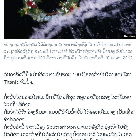
ວິທະຍາສາດ-ເທັກໂນໂລຈີ
ທຸລະກິດ
ພາສາອັງກິດ
ວີດີໂອ
ພວງມາລາໄວ້ອາໄລ ໄດ້ລ່ອງລາຍໄປພາຍຫລັງທີ່ຖືກໂຍນລົງນໍ້າທະເລໃນມະຫາ
ສຽງ
ສະມຸດແອັດລັງຕິກ ຂະນະທີ່ ມີການທໍາພິທີລະນຶກເຖິງການຈົມນໍ້າຂອງເຮືອໄທເທ
ນິກ ຢູ່ບ່ອນເກີດເຫດ 100 ປີຜ່ານມາ ທີ່ຈັດຂຶ້ນ ໃນວັນອາທິດທີ 15 ເມສາ, 2012.
ລາຍການກະຈາຍສຽງ
ຕິດຕາມພວກເຮົາ ທີ່
ລາຍງານ
ວັນ​ອາທິດ​ມື້​ນີ້ ​ແມ່ນ​ຂີດ​ໝາຍຄົບຮອບ 100 ປີຂອງ​ກໍ່າ​ປັ່ນ​ໂດຍສານໃຫຍ່
Titanic ຈົມ​ນໍ້າ.
ພາສາຕ່າງໆ
ກໍ່າ​ປັ່ນ​ໂດຍສານ​ໄທ​ແທນິກ ທີ່​ໃຫຍ່​ທີ່​ສຸດ ຫລູ​ຫລາທີ່​ສຸດຂອງໂລກ​ໃນ​ສະ​
ໄໝ​ນັ້ນ ທີ່​ກ່າວ
ກັນ​ວ່າ​ໄດ້​ຖືກ​ສ້າງ​ຂຶ້ນ​ມາ​ ​ແບບ​ທີ່ບໍ່​ຈົມ​ນໍ້ານັ້ນ ໄດ້ອອກເດີນທາງ​ ເປັນ​ເທື່ອ​
ທໍາ​ອິດຂອງ​
ກໍາ​ປັ່ນ​ລໍາ​ນີ້ ຈາກ​ເມືອງ Southampton ​ປະ​ເທດ​ອັງກິດ ​ມຸ່ງໜ້າໄປ​ຍັງ
ນີວຢ໊ອກ ເວລາ​ກໍ່າ​ປັ່ນ​ໄດ້​ແລ່ນ​ໄປ​ຕໍາ​ພູ​ນໍ້າ​ກອນ ຫລື ​ໄອສະເບີກ ​ໃນ​ເຂດ