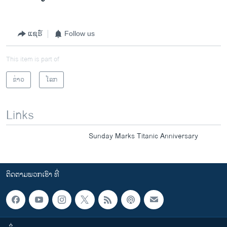
ແຊຣ໌
Follow us
This item is part of
ຂ່າວ
ໂລກ
Links
Sunday Marks Titanic Anniversary
ຕິດຕາມພວກເຮົາ ທີ່