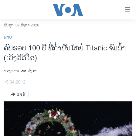
ລິ້ງ
ສຳຫລັບ
ເຂົ້າ
ວັນສຸກ, 07 ສິງຫາ 2026
ຫາ
ໂຮມເພຈ
ຂ່າວ
ຂ້າມ
ລາວ
ຄົບຮອບ 100 ປີ ທີ່ກໍ່າປັ່ນໃຫຍ່ Titanic ຈົມນໍ້າ
ຂ້າມ
ອາເມຣິກາ
(ເບິ່ງວີດີໂອ)
ຂ້າມ
ໄປ
ການເລືອກຕັ້ງ ປະທານາທີບໍດີ ສະຫະລັດ 2024
ຫາ
ທອງປານ ເທບວົງສາ
ຂ່າວ​ຈີນ
ຊອກ
15,04,2012
ຄົ້ນ
ໂລກ
ແຊຣ໌
ເອເຊຍ
ອິດສະຫຼະພາບດ້ານການຂ່າວ
ຊີວິດຊາວລາວ
ຊຸມຊົນຊາວລາວ