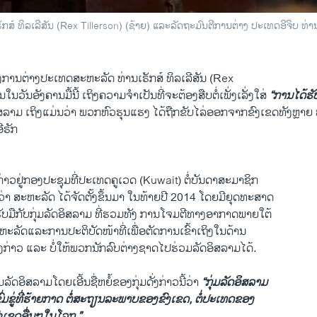
ສ໌ ​ທິລ​ເລີ​ສັນ (Rex Tillerson) (ຊ້າຍ) ແລະລັດຖະມົນຕີການຕ່າງ ປະເທດອີຈິບ 
ານຕ່າງປະເທດສະຫະລັດ ທ່ານ​ເຣັກ​ສ໌ ​ທິລ​ເລີ​ສັນ (Rex
ນໃນວັນອັງຄານມື້ນີ້ ເຖິງຄວາມຈຳເປັນທີ່ຈະຕ້ອງສືບຕໍ່ເພັ່ງເລັ່ງໃສ່
“ການໄດ້ຮ
ດອິສລາມ ເຖິງແມ່ນວ່າ ພວກຫົວຮຸນແຮງ ໄດ້ຖືກຂັບໄລ່ອອກຈາກຂົງເຂດທັງຫຼາຍ ທີ່
ີຣັກ
ໄດ້ກ່າວຢູ່ກອງປະຊຸມທີ່ປະເທດຄູເວດ (Kuwait) ຕໍ່ບັນດາສະມາຊິກ
່າ ສະຫະລັດ ໄດ້ຈັດຕັ້ງຂຶ້ນມາ ໃນທ້າຍປີ 2014 ໂດຍມີຍຸດທະສາດ
ັບມືກັບກຸ່ມລັດອິສລາມ ທີ່ຮວມທັງ ການໂຈມຕີທາງອາກາດພາຍໃຕ້
ັດແລະການປະຕິບັດໜ້າທີ່ເພື່ອຕັດການເຂົ້າເຖິງໃນດ້ານ
່ງກ່າວ ແລະ ບໍ່ໃຫ້ພວກນັກລົບຕ່າງຊາດໄປຮ່ວມລັດອິສລາມໄດ້.
ມລັດອິສລາມໂດຍເອີ້ນຊື່ຫຍໍ້ຂອງກຸ່ມດັ່ງກ່າວນີ້ວ່າ
“ກຸ່ມລັດອິສລາມ
ຂົ່ມຂູ່ທີ່ຮ້າຍກາດ ຕໍ່ສະຖຽນລະພາບຂອງຂົງເຂດ, ຕໍ່ປະເທດຂອງ
ົງເຂດອື່ນໆໃນໂລກ.”