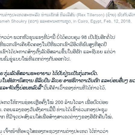
ຕ່າງປະເທດສະຫະລັດ ທ່ານ​ເຣັກ​ສ໌ ​ທິລ​ເລີ​ສັນ (Rex Tillerson) (ຊ້າຍ) ພົບກັບລັ
Sameh Shoukry (ຂວາ) ແລະຄະນະການທູດ, in Cairo, Egypt, Feb. 12, 2018.
ດ້ກ່າວວ່າ ພວກຫົວຮຸນແຮງທີ່ວ່ານີ້ ບໍ່ໄດ້ຄວບຄຸມ 98 ເປີເຊັນອີກຕໍ່ໄປ
່ພວກເຂົາເຄີຍຍຶດຄອງໃນປີທີ່ພວກເຂົາມີອິດທິພົນສູງທີ່ສຸດປີ
ຂົາໄດ້ປະກາດສ້າງຕັ້ງລັດອິສລາມຂຶ້ນໃນອີຣັກ ແລະຊີເຣຍ ແຕ່ວ່າ
່ນຂົ່ມຂູ່ແບບໃໝ່ທີ່ແຕກຕ່າງກັນອອກໄປ.
ຍ ກຸ່ມລັດອິສລາມພະຍາຍາມ ໄດ້ປັບປ່ຽນເປັນກຸ່ມກະບົດ.
່ນໃນອັຟການິສຖານ ຟິລິບປີນ ລີເບຍ ອາຟຣິກາຕາເວັນຕົກ ແລະບ່ອນອື່ນໆ ພວ
ລະຈັດຕັ້ງບ່ອນຫລົບລີ້”
ນັ້ນຄືຄຳເວົ້າຂອງທ່ານທີ່ໄດ້ກ່າວໄວ້.
ໄດ້ປະກດໃຫ້ການຊ່ອຍເຫຼືອຄັ້ງໃໝ່ 200 ລ້ານໂດລາ ເພື່ອປົດປ່ອຍ
. ຕອນແລງຂອງວັນອັງຄານມື້ນີ້ ທ່ານໄດ້ເຂົ້າຮ່ວມກອງປະຊຸມ
ິຈາກ ທີ່ມີຈຸດປະສົງແນໃສ່ເພື່ອສ້າງສາເຂດຕ່າງໆຂອງອີຣັກຄືນໃໝ່.
 ເຈົ້າໜ້າທີ່ອະວຸໂສຂອງກະຊວງການຕ່າງປະເທດ ໄດ້ກ່າວວ່າ