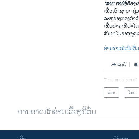
“ສາຍ ຕາຍັງຕ້ອງເພັ
ເພື່ອເອົາຊະນະ ກ
ລະຫວ່າງກອງກຳລັ
ເພື່ອປະຊາທິປະໄຕ 
ຫັນເຫໄປຈາກຈຸດໝ
ອ່ານ​ຂ່າວ​ນີ້​ເພີ່ມຕື
ແຊຣ໌
This item is part of
ຂ່າວ
ໂລກ
ທ່ານອາດມັກອ່ານເລື້ອງນີ້ຕື່ມ