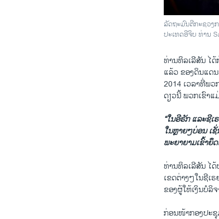
ລັດຖະມົນຕີກະຊວງການ
ປະເທດອີຈິບ ທ່ານ 
ທ່ານ​ທິລ​ເລີ​ສັນ ໄ
ແລ້ວ ຂອງດິນແດນທີ
2014 ເວລາທີ່ພວກເ
ດຽວນີ້ ພວກເຂົາແມ
“ໃນອີຣັກ ແລະຊີເຣ
ໃນຫຼາຍໆບ່ອນ ເຊັ
ພະຍາຍາມເຂົ້າຍຶດແ
ທ່ານ​ທິລ​ເລີ​ສັນ 
ເຂດຕ່າງໆໃນຊີເຣຍ
ຂອງຜູ້ໃຫ້ເງິນບໍລ
ກ່ອນໜ້າກອງປະຊຸມ