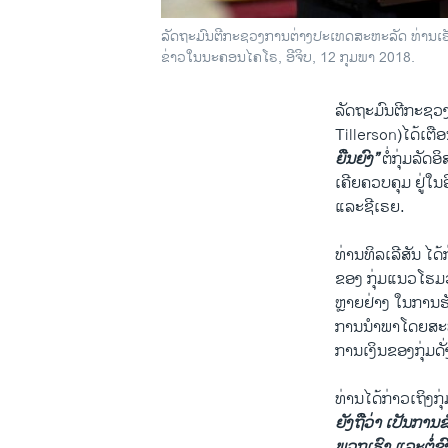
ລັດຖະມົນຕີກະຊວງການຕ່າງປະເທດສະຫະລັດ ທ່ານ​ເຣັກ​
ຂ່າວໃນນະຄອນໄຄໂຣ, ອີຈິບ, 12 ກຸມພາ 2018.
ລັດຖະມົນຕີກະຊວງກ
Tillerson)ໄດ້ເຕືອ
ຍືນຍົງ”
ຕໍ່ກຸ່ມລັ
ເຄີຍຄວບຄຸມ ຢູ່ໃນອ
ແລະຊີເຣຍ.
ທ່ານ​ທິລ​ເລີ​ສັນ 
ຂອງ ກຸ່ມແນວໂຮມວ
ຫຼາຍຢ່າງ ໃນການຮ
ການນຳພາໂດຍສະຫະລ
ການເງິນຂອງກຸ່ມດັ
ທ່ານໄດ້ກ່າວເຖິງກຸ່
ຍັງຖືວ່າ ເປັນການ
ພວກເຮົາ ແລະຕໍ່ຂ