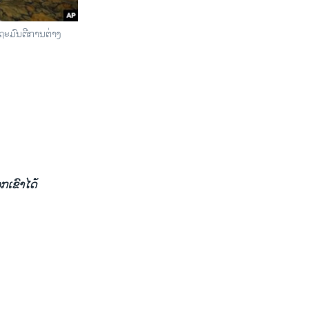
ດຖະມົນຕີການຕ່າງ
ກເຂົາໄດ້