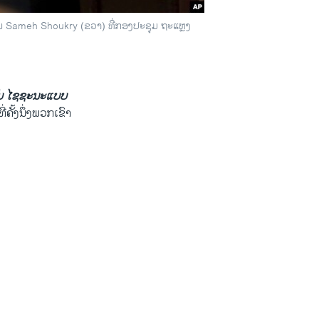
ທ່ານ Sameh Shoukry (ຂວາ) ທີ່ກອງປະຊຸມ ຖະແຫຼງ
ັບ ໄຊຊະນະແບບ
ຄັ້ງນຶ່ງພວກເຂົາ