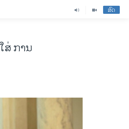
ສົດ
່ງໃສ່ ການ