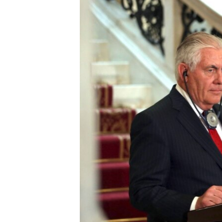
ວິທະຍາສາດ-ເທັກໂນໂລຈີ
ທຸລະກິດ
ພາສາອັງກິດ
ວີດີໂອ
ສຽງ
ລາຍການກະຈາຍສຽງ
ລາຍງານ