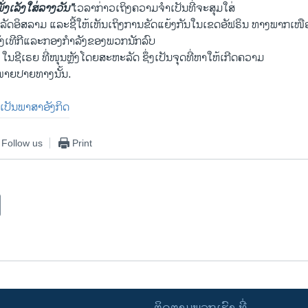
່ງເລັງໃສ່ລາງວັນ”
ເວລາກ່າວເຖິງຄວາມຈຳເປັນທີ່ຈະສຸມໃສ່
ຸ່ມລັດອິສລາມ ແລະຊີ້ໃຫ້ເຫັນເຖິງການຂັດແຍ້ງກັນໃນເຂດອັຟຣິນ ທາງພາກເໜ
ງເທີກີແລະກອງກຳລັງຂອງພວກນັກລົບ
ໃນຊີເຣຍ ທີ່ໜຸນຫຼັງໂດຍສະຫະລັດ ຊຶ່ງເປັນຈຸດທີ່ຫາໃຫ້ເກີດຄວາມ
າຍປາຍທາງນັ້ນ.
່ມ​ເປັນ​ພາສາ​ອັງກິດ
Follow us
Print