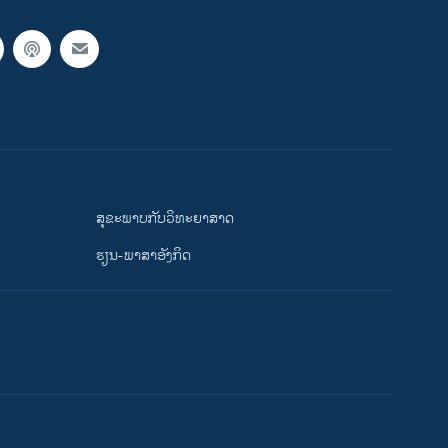
ສຸຂະພາບກັບວິທະຍາສາດ
ຮຽນ-ພາສາອັງກິດ