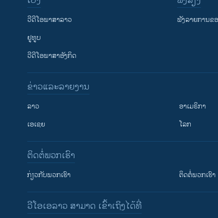
ເບິ່ງ
ຟັງສຽງ
ວີດີໂອພາສາລາວ
ຟັງລາຍການຂອງ
ຢູທູບ
ວີດີໂອພາສາອັງກິດ
ຂ່າວແລະລາຍງານ
ລາວ
ອາເມຣິກາ
ເອເຊຍ
ໂລກ
ຕິດຕໍ່ພວກເຮົາ
ກ່ຽວກັບພວກເຮົາ
ຕິດຕໍ່ພວກເຮົາ
ວີໂອເອລາວ ສາມາດ ເຂົ້າເຖິງໄດ້ທີ່