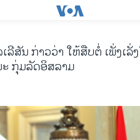
ລ​ເລີ​ສັນ ກ່າວວ່າ ໃຫ້ສືບຕໍ່ ເພັ່ງເລັ
ະ ກຸ່ມລັດອິສລາມ