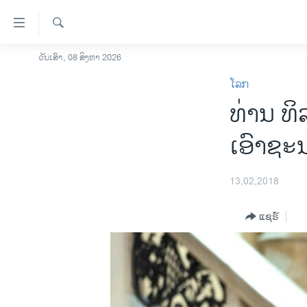
ລິ້ງ
ສຳຫລັບ
ເຂົ້າ
ຄົ້ນຫາ
ວັນເສົາ, 08 ສິງຫາ 2026
ໂຮມເພຈ
ຫາ
ໂລກ
ລາວ
ຂ້າມ
ທ່ານ ​ທິ
ຂ້າມ
ອາເມຣິກາ
ຂ້າມ
ການເລືອກຕັ້ງ ປະທານາທີບໍດີ ສະຫະລັດ
ເອົາຊະນ
ໄປ
2024
ຫາ
ຂ່າວ​ຈີນ
ຊອກ
13,02,2018
ຄົ້ນ
ໂລກ
ແຊຣ໌
ເອເຊຍ
ອິດສະຫຼະພາບດ້ານການຂ່າວ
ຊີວິດຊາວລາວ
ຊຸມຊົນຊາວລາວ