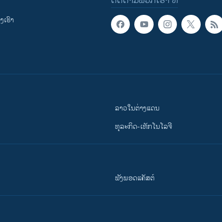
ຕິດຕາມພວກເຮົາ ທີ່
ເຮົາ
ລາວໃນຕ່າງແດນ
ທຸລະກິດ-ເທັກໂນໂລຈີ
ຟັງພອດແຄັສຕ໌