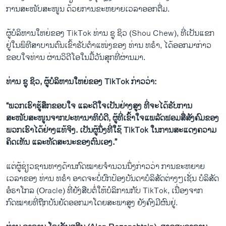
ການ​ສະໜັບສະໜູນ​ ດ້ວຍການຂະຫຍາຍ​ເວລາອອກຕື່ມ.
ຜູ້ບໍລິຫານໃຫຍ່ຂອງ TikTok ທ່ານ ຊູ ຊິວ (Shou Chew), ທີ່ເປັນແຂກ
ຢູ່ໃນພິທີສາບານຕົນເຂົ້າຮັບຕໍາແໜ່ງຂອງ ທ່ານ ທຣໍາ, ໄດ້ອອກມາກ່າວ
ຂອບໃຈທ່ານ ຜ່ານວິດີໂອໃນມື້ວັນສຸກທີ່ຜ່ານມາ.
ທ່ານ ຊູ ຊິວ, ຜູ້ບໍລິຫານໃຫຍ່ຂອງ TikTok ກ່າວວ່າ:
“ພວກເຮົາຮູ້ສຶກຂອບໃຈ ແລະດີໃຈເປັນຢ່າງສູງ ທີ່ຈະໄດ້ຮັບການ
ສະໜັບສະໜູນຈາກປະທານາທິບໍດີ, ຜູ້ທີ່ເຂົ້າໃຈແພລັດຟອມສື່ສັງຄົມຂອງ
ພວກເຮົາໄດ້ຢ່າງແທ້ຈິງ. ເປັນຜູ້ນຶ່ງທີ່ໃຊ້ TikTok ໃນການສະແດງຄວາມ
ຄິດເຫັນ ແລະທັດສະນະຂອງຕົນເອງ.”
ແຕ່ຜູ້ຊ່ຽວຊານທາງດ້ານກົດໝາຍຈໍານວນນຶ່ງກ່າວວ່າ ການຂະຫຍາຍ
ເວລາຂອງ ທ່ານ ທຣໍາ ອາດຈະບໍ່ປົກປ້ອງບັນດາບໍລິສັດຕ່າງໆເຊັ່ນ ບໍລິສັດ
ອໍຣາໂກລ (Oracle) ທີ່ຍັງສືບຕໍ່ໃຫ້ບໍລິການກັບ TikTok, ເນື່ອງຈາກ
ກົດໝາຍທີ່ຖືກບັນຍັດອອກມາໂດຍສະພາສູງ ຍັງຄົງມີຜົນຢູ່.