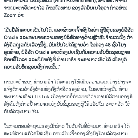
ທ່ານ ອາລານ ໂຣເຊັນສຕີນ (Alan Rozenshtein), ສາດສະດາຈານ
ຈາກມະຫາວິທະຍາໄລ ດ້ານກົດໝາຍ ຂອງລັດມິນເນໂຊຕາ ກ່າວຜ່ານ
Zoom ວ່າ:
“ມັນມີລັກສະນະເປັນໄປໄດ້, ແລະຂ້າພະເຈົ້າສົງໄສວ່າ ຜູ້ຖືຫຸ້ນຂອງບໍລິສັດ
Oracle ແລະທະນາຍຄວາມຂອງບໍລິສັດທາງດ້ານຫຼັກຊັບຈໍານວນນຶ່ງ ກໍາ
ລັງຄິດກ່ຽວກັບເລື່ອງນີ້ຢູ່, ມັນເປັນໄປໄດ້ຫຼາຍວ່າ ໃນຊ່ວງ 48 ຊົ່ວໂມງ
ສຸດທ້າຍ, ບໍລິສັດ Oracle ອາດຕ້ອງປະເຊີນກັບຄວາມຮັບຜິດຊອບຫຼາຍ
ຮ້ອຍຕື້ໂດລາ ແລະບໍ່ມີຫຍັງທີ່ ທ່ານ ທຣໍາ ຈະສາມາດເຮັດໄດ້ ເພື່ອຍຸຕິ
ຄວາມຮັບຜິດຊອບດັ່ງກ່າວນັ້ນ.”
ການກະທຳຂອງ ທ່ານ ທຣໍາ ໄດ້ສະແດງໃຫ້ເຫັນຄວາມແຕກຕ່າງຢ່າງຈະ
ແຈ້ງຕໍ່ການດຳລົງຕຳແໜ່ງຄັ້ງທຳອິດຂອງທ່ານ, ໃນລະຫວ່າງນັ້ນ ທ່ານ
ພະຍາຍາມຫ້າມ TikTok ເນື່ອງຈາກຂໍ້ກ່າວຫາທີ່ວ່າ ການບໍລິການຂອງສື່
ສັງຄົມດັ່ງກ່າວນີ້ ສາມາດແບ່ງປັນຂໍ້ມູນຂອງຜູ້ໃຊ້ແອັປໃນ ສະຫະລັດ ໃຫ້
ກັບລັດຖະບານ ຈີນ.
ໃນການຕອບຄໍາຖາມຂອງນັກຂ່າວ ໃນວັນຈັນທີ່ຜ່ານມາ, ທ່ານ ທຣໍາ ໄດ້
ສະເໜີການແກ້ໄຂໃໝ່ເຊັ່ນ ການເປັນເຈົ້າຂອງເຄິ່ງນຶ່ງໂດຍລັດຖະບານ