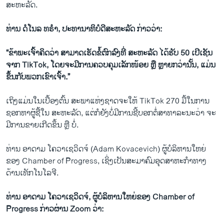
ສະຫະລັດ.
ທ່ານ ດໍໂນລ ທຣໍາ, ປະທານາທິບໍດີສະຫະລັດ ກ່າວວ່າ:
“ຂ້າພະເຈົ້າຄິດວ່າ ສາມາດເຮັດຂໍ້ຕົກລົງທີ່ ສະຫະລັດ ໄດ້ຮັບ 50 ເປີເຊັນ
ຈາກ TikTok, ໂດຍຈະມີການຄວບຄຸມເລັກໜ້ອຍ ຫຼື ຫຼາຍກວ່ານັ້ນ, ແມ່ນ
ຂຶ້ນກັບພວກເຂົາເຈົ້າ.”
ເຖິງ​ແມ່ນໃນ​ເບື້ອງ​ຕົ້ນ ​ສະພາ​ແຫ່ງ​ຊາດ​ຈະ​ໃຫ້ TikTok 270 ມື້​ໃນ​ການ​
ຊອກ​ຫາ​ຜູ້​ຊື້​ໃນ ສະຫະລັດ, ​ແຕ່ກໍ​ຍັງ​ບໍ່ມີ​ການ​ຊີ້​ບອກ​ຕໍ່​ສາທາລະນະ​ວ່າ ຈະ
ມີ​ການ​ຂາຍ​ເກີດຂຶ້ນ ຫຼື ບໍ່.
ທ່ານ ອາດາມ ໂຄວາເຊວິດຈ໌ (Adam Kovacevich) ຜູ້ບໍລິຫານໃຫຍ່
ຂອງ Chamber of Progress, ເຊິ່ງເປັນສະມາຄົມອຸດສາຫະກໍາທາງ
ດ້ານເທັກໂນໂລຈີ.
ທ່ານ ອາດາມ ໂຄວາເຊວິດຈ໌, ຜູ້ບໍລິຫານໃຫຍ່ຂອງ Chamber of
Progress ກ່າວຜ່ານ Zoom ວ່າ: