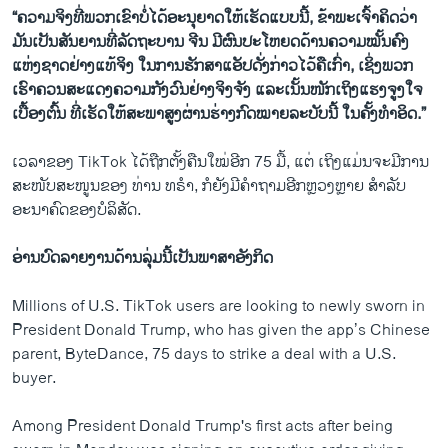
“ຄວາມຈິງທີ່ພວກເຂົາບໍ່ໄດ້ອະນຸຍາດໃຫ້ເຮັດແບບນີ້, ຂ້າພະເຈົ້າຄິດວ່າ
ມັນເປັນສັນຍານທີ່ລັດຖະບານ ຈີນ ມີຜົນປະໂຫຍດດ້ານຄວາມໝັ້ນຄົງ
ແຫ່ງຊາດຢ່າງແທ້ຈິງ ໃນການຮັກສາແອັປດັ່ງກ່າວໄວ້ຄືເກົ່າ, ເຊິ່ງພວກ
ເຮົາຄວນສະແດງຄວາມກັງວົນຢ່າງຈິງຈັງ ແລະເນັ້ນໜັກເຖິງແຮງຈູງໃຈ
ເບື້ອງຕົ້ນ ທີ່ເຮັດໃຫ້ສະພາສູງຜ່ານຮ່າງກົດໝາຍລະບັບນີ້ ໃນຄັ້ງທໍາອິດ.”
ເວລາຂອງ TikTok ໄດ້ຖືກຕັ້ງຄືນໃໝ່ອີກ 75 ມື້, ແຕ່ ເຖິງແມ່ນຈະມີການ
ສະໜັບສະໜູນຂອງ ທ່ານ ທຣໍາ, ກໍຍັງມີຄໍາຖາມອີກຫຼວງຫຼາຍ ສໍາລັບ
ອະນາຄົດຂອງບໍລິສັດ.
ອ່ານບົດລາຍງານດ້ານລຸ່ມນີ້ເປັນພາສາອັງກິດ
Millions of U.S. TikTok users are looking to newly sworn in
President Donald Trump, who has given the app’s Chinese
parent, ByteDance, 75 days to strike a deal with a U.S.
buyer.
Among President Donald Trump's first acts after being