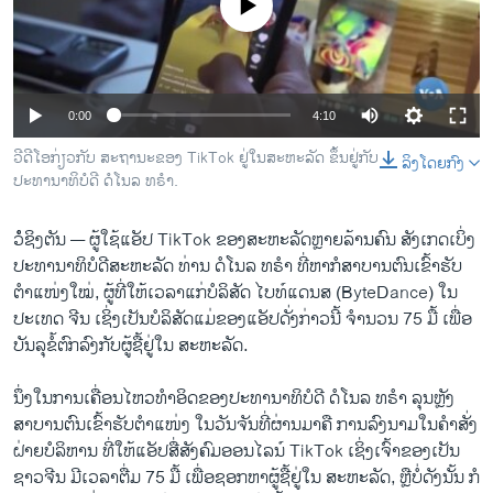
No media source currently available
ວິທະຍາສາດ-ເທັກໂນໂລຈີ
ທຸລະກິດ
ພາສາອັງກິດ
Auto
0:00
4:10
ວີດີໂອ
240p
ວີດີໂອກ່ຽວກັບ ສະຖານະຂອງ TikTok ຢູ່ໃນສະຫະລັດ ຂຶ້ນຢູ່ກັບ
ລິງໂດຍກົງ
ສຽງ
ປະທານາທິບໍດີ ດໍໂນລ ທຣໍາ.
360p
ລາຍການກະຈາຍສຽງ
480p
ຕິດຕາມພວກເຮົາ ທີ່
ວໍໍຊິງຕັນ —
ຜູ້ໃຊ້ແອັປ TikTok ຂອງສະຫະລັດຫຼາຍລ້ານຄົນ ສັງເກດເບິ່ງ
Auto
240p
360p
480p
ລາຍງານ
ປະທານາທິບໍດີສະຫະລັດ ທ່ານ ດໍໂນລ ທຣໍາ ທີ່ຫາກໍສາບານຕົນເຂົ້າຮັບ
720p
ຕໍາແໜ່ງໃໝ່, ຜູ້ທີ່ໃຫ້ເວລາແກ່ບໍລິສັດ ໄບທ໌ແດນສ (ByteDance) ໃນ
720p
1080p
1080p
ປະເທດ ຈີນ ເຊິ່ງເປັນບໍລິສັດແມ່ຂອງແອັປດັ່ງກ່າວນີ້ ຈໍານວນ 75 ມື້ ເພື່ອ
ພາສາຕ່າງໆ
ບັນລຸຂໍ້ຕົກລົງກັບຜູ້ຊື້ຢູ່ໃນ ສະຫະລັດ.
ນຶ່ງໃນການເຄື່ອນໄຫວທໍາອິດຂອງປະທານາທິບໍດີ ດໍໂນລ ທຣໍາ ລຸນຫຼັງ
ສາບານຕົນເຂົ້າຮັບຕໍາແໜ່ງ ໃນວັນຈັນທີ່ຜ່ານມາຄື ການລົງນາມໃນຄຳສັ່ງ
ຝ່າຍບໍລິຫານ ທີ່ໃຫ້ແອັປສື່ສັງຄົມອອນໄລນ໌ TikTok ເຊິ່ງເຈົ້າຂອງເປັນ
ຊາວຈີນ ມີເວລາຕື່ມ 75 ມື້ ເພື່ອຊອກຫາຜູ້ຊື້ຢູ່ໃນ ສະຫະລັດ, ຫຼືບໍ່ດັງນັ້ນ ກໍ