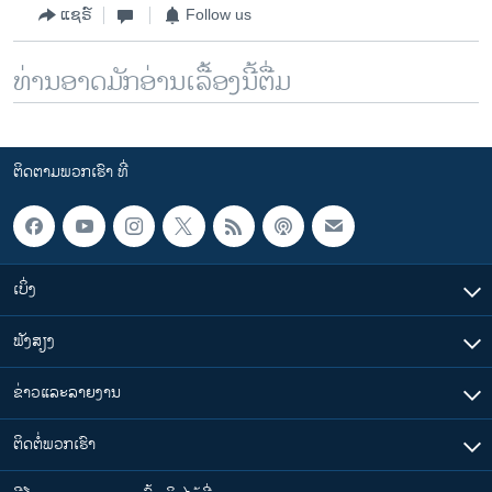
ແຊຣ໌
Follow us
ທ່ານອາດມັກອ່ານເລື້ອງນີ້ຕື່ມ
ຕິດຕາມພວກເຮົາ ທີ່
ເບິ່ງ
ຟັງສຽງ
ຂ່າວແລະລາຍງານ
ຕິດຕໍ່ພວກເຮົາ