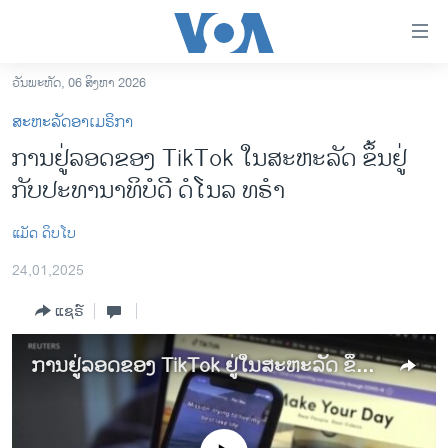
ລິ້ງ
ສຳຫລັບ
ເຂົ້າ
ວັນພະຫັດ, 06 ສິງຫາ 2026
ຫາ
ໂຮມເພຈ
ສະຫະລັດອາເມຣິກາ
ຂ້າມ
ລາວ
ການຢູ່ລອດຂອງ TikTok ໃນສະຫະລັດ ຂຶ້ນຢູ່
ຂ້າມ
ອາເມຣິກາ
ກັບປະທານາທິບໍດີ ດໍໂນລ ທຣໍາ
ຂ້າມ
ໄປ
ການເລືອກຕັ້ງ ປະທານາທີບໍດີ ສະຫະລັດ 2024
ຫາ
​ແມັດ ​ດິບ​ໂບ
ຂ່າວ​ຈີນ
ຊອກ
24,01,2025
ຄົ້ນ
ໂລກ
ແຊຣ໌
ເອເຊຍ
ອິດສະຫຼະພາບດ້ານການຂ່າວ
ການຢູ່ລອດຂອງ TikTok ຢູ່ໃນສະຫະລັດ ຂຶ້ນຢູ່ກັບປະທານາທິບໍດີ ດໍໂນລ ທຣໍາ
ຊີວິດຊາວລາວ
ຊຸມຊົນຊາວລາວ