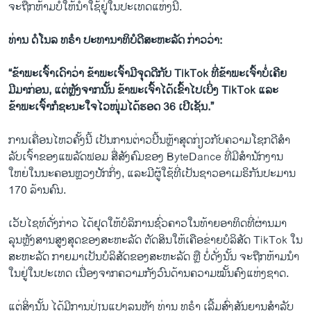
ຈະຖືກຫ້າມບໍ່ໃຫ້ນໍາໃຊ້ຢູ່ໃນປະເທດແຫ່ງນີ້.
ທ່ານ ດໍໂນລ ທຣໍາ ປະທານາທິບໍດີສະຫະລັດ ກ່າວວ່າ:
“ຂ້າພະເຈົ້າເດົາວ່າ ຂ້າພະເຈົ້າມີຈຸດດີກັບ TikTok ທີ່ຂ້າພະເຈົ້າບໍ່ເຄີຍ
ມີມາກ່ອນ, ແຕ່ຫຼັງຈາກນັ້ນ ຂ້າພະເຈົ້າໄດ້ເຂົ້າໄປເບິ່ງ TikTok ແລະ
ຂ້າພະເຈົ້າກໍຊະນະໃຈໄວໜຸ່ມໄດ້ຮອດ 36 ເປີເຊັນ.”
ການເຄື່ອນໄຫວຄັ້ງນີ້ ເປັນການຕ່າວປີ້ນຫຼ້າສຸດກ່ຽວກັບຄວາມໂຊກດີສໍາ
ລັບເຈົ້າຂອງແພລັດຟອມ ສື່ສັງຄົມຂອງ ByteDance ທີ່ມີສໍານັກງານ
ໃຫຍ່ໃນນະຄອນຫຼວງປັກກິ່ງ, ແລະມີຜູ້ໃຊ້ທີ່ເປັນຊາວອາເມຣິກັນປະມານ
170 ລ້ານຄົນ.
ເວັບໄຊທ໌ດັ່ງກ່າວ ໄດ້ຢຸດໃຫ້ບໍລິການຊົ່ວຄາວໃນທ້າຍອາທິດທີ່ຜ່ານມາ
ລຸນຫຼັງສານສູງສຸດຂອງສະຫະລັດ ຕັດສິນໃຫ້ເຄືອຂ່າຍບໍລິສັດ TikTok ໃນ
ສະຫະລັດ ກາຍມາເປັນບໍລິສັດຂອງສະຫະລັດ ຫຼື ບໍ່ດັ່ງນັ້ນ ຈະຖືກຫ້າມນໍາ
ໃນຢູ່ໃນປະເທດ ເນື່ອງຈາກຄວາມກັງວົນດ້ານຄວາມໝັ້ນຄົງແຫ່ງຊາດ.
ແຕ່​ສິ່ງ​ນັ້ນ​ ໄດ້ມີການ​ປ່ຽນ​ແປງລຸນ​ຫຼັງ​ ​ທ່ານ ທຣໍາ ເລີ້ມ​ສົ່ງ​ສັນຍານສໍາລັບ​