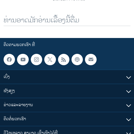
ທ່ານອາດມັກອ່ານເລື້ອງນີ້ຕື່ມ
ຕິດຕາມພວກເຮົາ ທີ່
ເບິ່ງ
ຟັງສຽງ
ຂ່າວແລະລາຍງານ
ຕິດຕໍ່ພວກເຮົາ
ວີໂອເອລາວ ສາມາດ ເຂົ້າເຖິງໄດ້ທີ່