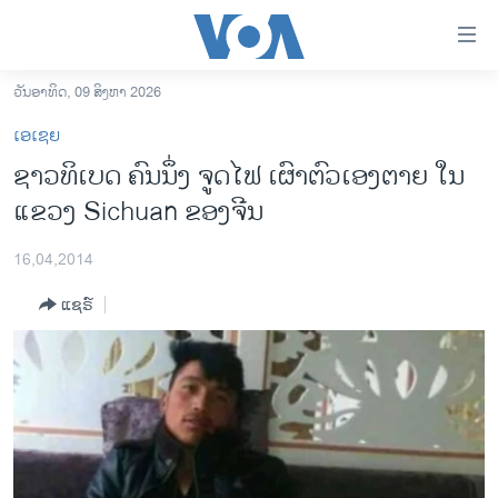
ລິ້ງ
ສຳຫລັບ
ເຂົ້າ
ວັນອາທິດ, 09 ສິງຫາ 2026
ຫາ
ໂຮມເພຈ
ເອເຊຍ
ຂ້າມ
ລາວ
ຊາວທິເບດ ຄົນນຶ່ງ ຈູດ​ໄຟ ​ເຜົາ​ຕົວ​ເອງ​ຕາຍ ​ໃນ​
ຂ້າມ
ອາເມຣິກາ
ແຂວງ Sichuan ຂອງ​ຈີນ
ຂ້າມ
ໄປ
ການເລືອກຕັ້ງ ປະທານາທີບໍດີ ສະຫະລັດ 2024
ຫາ
16,04,2014
ຂ່າວ​ຈີນ
ຊອກ
ແຊຣ໌
ຄົ້ນ
ໂລກ
ເອເຊຍ
ອິດສະຫຼະພາບດ້ານການຂ່າວ
ຊີວິດຊາວລາວ
ຊຸມຊົນຊາວລາວ