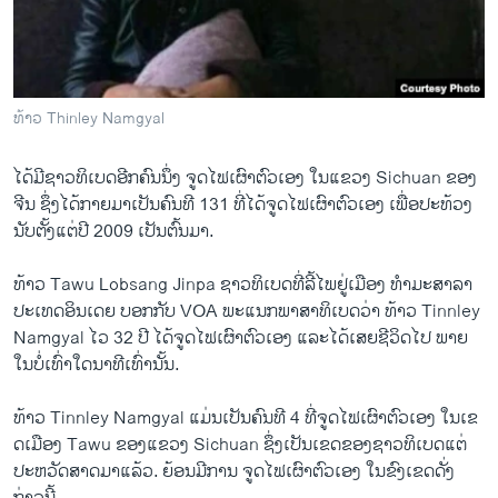
ວິທະຍາສາດ-ເທັກໂນໂລຈີ
ທຸລະກິດ
ພາສາອັງກິດ
ທ້າວ Thinley Namgyal
ວີດີໂອ
ໄດ້​ມີຊາວທິ​ເບ​ດອີກ​ຄົນ​ນຶ່ງ ຈູດ​ໄຟ​ເຜົາ​ຕົວ​ເອງ​ ​ໃນ​ແຂວງ Sichuan ຂອງ​
ສຽງ
ຈີນ ຊຶ່ງ​ໄດ້​ກາຍ​ມາ​ເປັນຄົນ​ທີ 131 ​ທີ່​ໄດ້ຈູດ​ໄຟ​ເຜົາ​ຕົວ​ເອງ ເພື່ອ​ປະ​ທ້ວງ
ລາຍການກະຈາຍສຽງ
ນັບ​ຕັ້ງ​ແຕ່​ປີ 2009 ​ເປັນ​ຕົ້ນ​ມາ.
ຕິດຕາມພວກເຮົາ ທີ່
ລາຍງານ
ທ້າວ Tawu Lobsang Jinpa ຊາວ​ທິ​ເບ​ດທີ່​ລີ້​ໄພ​ຢູ່​ເມືອງ ທຳ​ມະ​ສາລາ
ປະ​ເທດອິນ​ເດຍ ​ບອກ​ກັບ VOA ພະ​ແນ​ກພາສາ​ທິ​ເບ​ດວ່າ ທ້າວ Tinnley
Namgyal ​ໄວ 32 ປີ ​ໄດ້ຈູດ​ໄຟ​ເຜົາ​ຕົວ​ເອງ ​ແລະ​ໄດ້​ເສຍ​ຊີວິດ​ໄປ ພາຍ​
ພາສາຕ່າງໆ
ໃນ​ບໍ່​ເທົ່າ​ໃດ​ນາທີ​ເທົ່າ​ນັ້ນ.
​ທ້າວ Tinnley Namgyal ແມ່ນ​ເປັນຄົນ​ທີ 4 ທີ່​ຈູດ​ໄຟ​ເຜົາ​ຕົວ​ເອງ ​ໃນເຂ​
ດ​ເມືອງ Tawu ​ຂອງແຂວງ Sichuan ຊຶ່ງ​ເປັນ​ເຂດ​ຂອງ​ຊາວ​ທິ​ເບ​ດ​ແຕ່
ປະຫວັດສາດ​ມາ​ແລ້​ວ. ຍ້ອນມີ​ການ​ ຈູດ​ໄຟ​ເຜົາ​ຕົວ​ເອງ ໃນ​ຂົງ​ເຂດ​ດັ່ງ