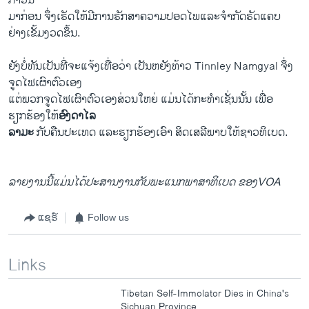
ກ່າວນີ້
ມາ​ກ່ອນ ຈຶ່ງ​ເຮັດ​ໃຫ້ມີການ​ຮັກສາ​ຄວາມ​ປອດ​ໄພແລະ​ຈຳກັດ​ຮັດ​ແຄບ
ຢ່າງ​ເຂັ້ມ​ງວດຂຶ້ນ​.
ຍັງ​ບໍ່​ທັນ​ເປັນ​ທີ່​ຈະ​ແຈ້ງ​ເທື່ອ​ວ່າ ​ເປັນ​ຫຍັງທ້າວ Tinnley Namgyal ຈຶ່ງ
ຈູດ​ໄຟ​ເຜົາ​ຕົວ​ເອງ
​ແຕ່​ພວກຈູດ​ໄຟ​ເຜົາ​ຕົວ​ເອງສ່ວນ​ໃຫຍ່ ​ແມ່ນ​ໄດ້​ກະທຳເຊັ່ນນັ້ນ​ ​ເພື່ອ
ຮຽກຮ້ອງ​ໃຫ້​
ອົງດາ​ໄລ
ລາ​ມະ​
ກັບ​ຄືນ​ປະ​ເທດ ​ແລະ​ຮຽກຮ້ອງ​ເອົາ ສິດ​ເສລີພາບ​ໃຫ້​ຊາວທິ​ເບ​ດ.
ລາຍງານນີ້ແມ່ນໄດ້ປະສານງານກັບພະແນກພາສາທິເບດ ຂອງVOA
ແຊຣ໌
Follow us
Links
Tibetan Self-Immolator Dies in China's
Sichuan Province