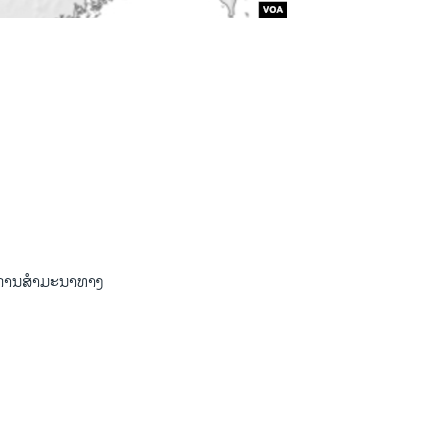
ຫ້ມີການສຳມະນາທາງ