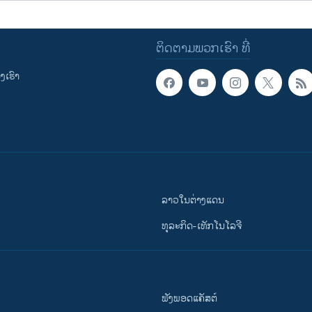
ຕິດຕາມພວກເຮົາ ທີ່
ເຮົາ
ລາວໃນຕ່າງແດນ
ທຸລະກິດ-ເທັກໂນໂລຈີ
ຟັງພອດແຄັສຕ໌