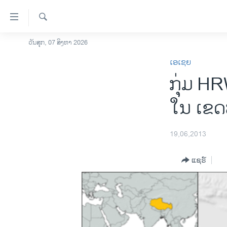
ລິ້ງ
ສຳຫລັບ
ເຂົ້າ
ຄົ້ນຫາ
ວັນສຸກ, 07 ສິງຫາ 2026
ໂຮມເພຈ
ຫາ
ເອເຊຍ
ລາວ
ຂ້າມ
ກຸ່ມ HR
ຂ້າມ
ອາເມຣິກາ
ຂ້າມ
ການເລືອກຕັ້ງ ປະທານາທີບໍດີ ສະຫະລັດ
ໃນ ເຂດທ
ໄປ
2024
ຫາ
ຂ່າວ​ຈີນ
ຊອກ
19,06,2013
ຄົ້ນ
ໂລກ
ແຊຣ໌
ເອເຊຍ
ອິດສະຫຼະພາບດ້ານການຂ່າວ
ຊີວິດຊາວລາວ
ຊຸມຊົນຊາວລາວ