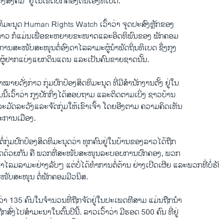
ັງຄົມ” ຢູ່ໃນເຂດປົກຄອງຕົນເອງທິເບດ.
ດທິມະນຸດ Human Rights Watch ເວົ້າວ່າ ຈຸດປະສົງຫຼັກຂອງ
ງກ່າວ ກໍແມ່ນເພື່ອຂະຫຍາຍຂະໜາດແລະອິດທິພົນຂອງ ພັກຄອມ
ການສະໜັບສະໜຸນຕໍ່ອົງດາໄລລາມະຜູ້ນໍາພັດຖິ່ນທິເບດ ຊຶ່ງກຸງ
ປັນຜູ້ຢາກແບ່ງແຍກດິນແດນ ແລະເປັນຄົນຂາຍຊາດນັ້ນ.
້າໝາຍດັ່ງກ່າວ ກຸ່ມປົກປ້ອງສິດທິມະນຸດ ທີ່ມີສໍານັກງານຕັ້ງ ຢູ່ໃນ
ີ້ເວົ້າວ່າ ກຸງປັກກິ່ງໄດ້ສອບຖາມ ແລະຕິດຕາມເບິ່ງ ຊາວບ້ານ
ະມັດລະວັງແລະຈັດກຸ່ມໃຫ້ເຂົາເຈົ້າ ໂດຍອີງຕາມ ຄວາມຄິດເຫັນ
ການເມືອງ.
ວຕໍ່ກຸ່ມປົກປ້ອງສິດທິມະນຸດວ່າ ທຸກຄົນຢູ່ໃນບ້ານຂອງລາວໄດ້ຖືກ
ດດ້ວຍກັນ ຄື ພວກທີ່ສະໜັບສະໜຸນລະບອບການປົກຄອງ, ພວກ
ົງດາໄລມລາມະຢ່າງລັບໆ ແຕ່ບໍ່ໄດ້ທໍາການຕໍ່ຕ້ານ ຢ່າງເປີດເຜີຍ ແລະພວກທີ່ບໍ
ະໜັບສະໜຸນ ຕໍ່ພັກຄອມມີວນິສ.
ົ້າວ່າ 135 ຄົນໃນຈໍານວນທີ່ຖືກຈັດຢູ່ໃນປະເພດທີສາມ ແມ່ນຖືກນໍາ
ືກສົ່ງໄປສຳມະນາໃນຕົ້ນປີນີ້. ລາວເວົ້າວ່າ ມີຮອດ 500 ຄົນ ທີ່ຢູ່