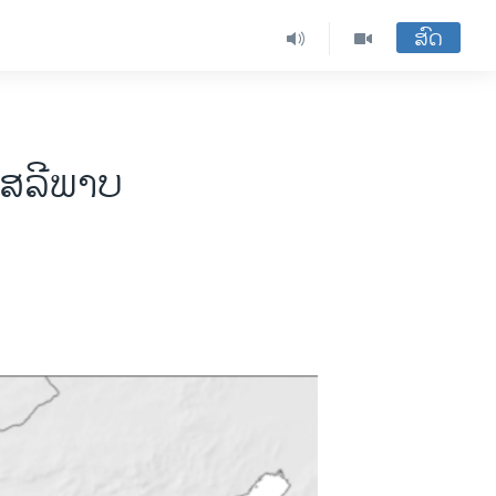
ສົດ
ເສລີພາບ