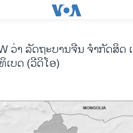
W ວ່າ ລັດຖະບານຈີນ ຈໍາກັດສິດ 
ິເບດ (ວີດິໂອ)