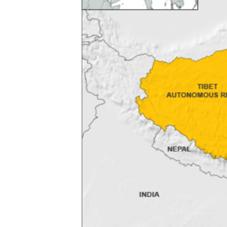
ວິທະຍາສາດ-ເທັກໂນໂລຈີ
ທຸລະກິດ
ພາສາອັງກິດ
ວີດີໂອ
ສຽງ
ລາຍການກະຈາຍສຽງ
ລາຍງານ