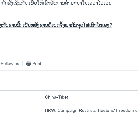
ກກັກຂັງເຊັ່ນກັນ ເພື່ອໃຫ້ເຂົ້າຮັບການສຳມະນາໃນເວລາໄລ່ເລ່ຍ
້ອງກັບຂ່າວນີ້: ເປັນຫຍັງຊາວທິເບດຈຶ້ງພາກັນຈຸດໄຟເຜົາໂຕເອງ?
Follow us
Print
China-Tibet
HRW: Campaign Restricts Tibetans' Freedom o