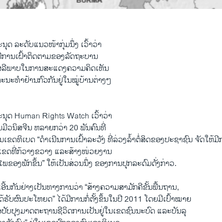
ະນຸດ ລະດັບແນວໜ້າກຸ່ມນຶ່ງ ເວົ້າວ່າ
ມີການເຝົ້າຕິດຕາມຂອງລັດຖະບານ
ິດເສລີພາບໃນການສະແດງຄວາມຄິດເຫັນ
ະນະທໍາຢ້ານກົວກັນຢູ່ໃນໝູ່ບ້ານຕ່າງໆ
ມະນຸດ Human Rights Watch ເວົ້າວ່າ
ມີວນິສຈີນ ຫລາຍກວ່າ 20 ພັນຄົນທີ່
່ໃນເຂດທິເບດ “ດໍາເນີນການເຝົ້າລະວັງ ທີ່ລ່ວງລໍ້າຕໍ່ສິດຂອງປະຊາຊົນ ຈັດໃ
ຂດທີ່ກ້ວາງຂວາງ ແລະສ້າງໜ່ວຍງານ
ຂອງພັກຂຶ້ນ” ໃຫ້ເປັນສ່ວນນຶ່ງ ຂອງການປຸກລະດົມດັ່ງກ່າວ.
ເອີ້ນກັນຢ່າງເປັນທາງການວ່າ “ສ້າງຄວາມສາມັກຄີຂັ້ນພື້ນຖານ,
້ຮັບຜົນປະໂຫຍດ” ໄດ້ມີການກໍ່ຕັ້ງຂຶ້ນໃນປີ 2011 ໂດຍມີເປົ້າໝາຍ
ເພື່ອປັບປຸງມາດຕະຖານຊີວິດການເປັນຢູ່ໃນເຂດຊົນນະບົດ ແລະບັນລຸ