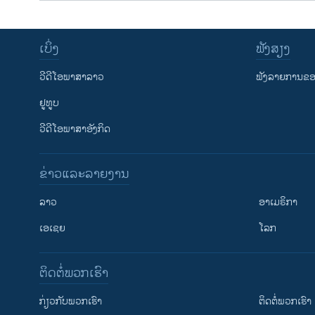
ເບິ່ງ
ຟັງສຽງ
ວີດີໂອພາສາລາວ
ຟັງລາຍການຂອງ
ຢູທູບ
ວີດີໂອພາສາອັງກິດ
ຂ່າວແລະລາຍງານ
ລາວ
ອາເມຣິກາ
ເອເຊຍ
ໂລກ
ຕິດຕໍ່ພວກເຮົາ
ກ່ຽວກັບພວກເຮົາ
ຕິດຕໍ່ພວກເຮົາ