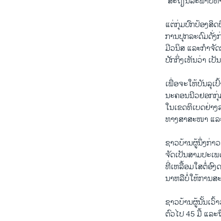
“ສະຖຽນລະພາບທາງສ
ແຕ່ກຸ່ມປົກປ້ອງສິ
ການປຸກລະດົມດັ່
ມີວນິສ ແລະກໍາຈັດ
ປັກກິ່ງເຫັນວ່າ ເ
ເພື່ອຈະໃຫ້ບັນລຸເປົ
ນະຄອນນີວຢອກກຸ່ມນ
ໃນເຂດທິເບດຢ່າງລ
ທາງສາສະໜາ ແລະ
ຊາວບ້ານຜູ້ນຶ່ງກ່າ
ຈັດເປັນສາມປະເພ
ທີ່ເຫລື້ອມໃສຕໍ່ອ
ນາຫລືບໍ່ໃຫ້ການສ
ຊາວບ້ານຜູ້ນັ້ນເວ
ຕົວໄປ 45 ມື້ ແລະຖ