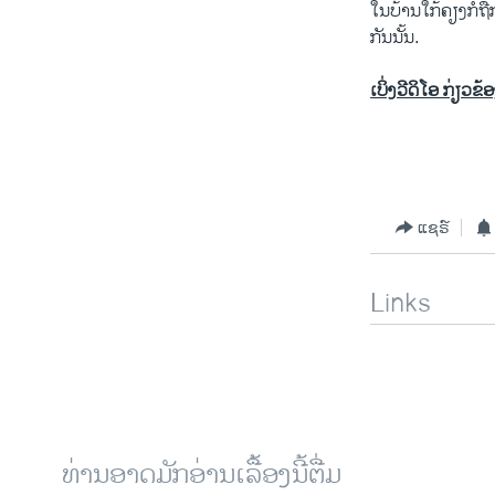
ໃນບ້ານໃກ້ຄຽງກໍຖື
ກັນນັ້ນ.
ເບິ່ງວີດິໂອ ກ່ຽວຂ
ແຊຣ໌
Links
ທ່ານອາດມັກອ່ານເລື້ອງນີ້ຕື່ມ