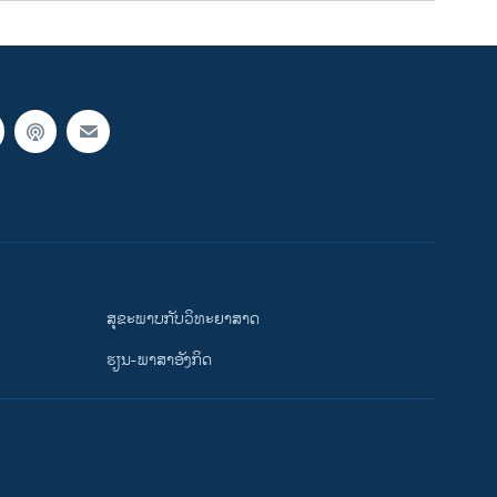
ສຸຂະພາບກັບວິທະຍາສາດ
ຮຽນ-ພາສາອັງກິດ