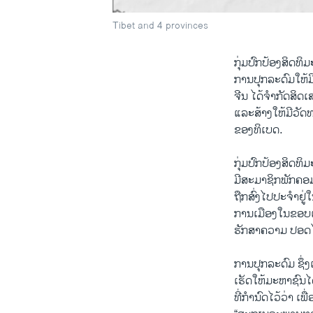
Tibet and 4 provinces
ກຸ່ມປົກປ້ອງສິດທິມ
ການປຸກລະດົມໃຫ້
ຈີນ ໄດ້ຈໍາກັດສ
ແລະສ້າງໃຫ້ມີວັດທ
ຂອງທິເບດ.
ກຸ່ມປົກປ້ອງສິດທິ
ມີສະມາຊິກພັກຄອມ
ຖືກສົ່ງໄປປະຈໍາຢູ
ການເມືອງໃນຂອບເ
ຮັກສາຄວາມ ປອດໄພ
ການປຸກລະດົມ ຊຶ່ງ
ເຮັດໃຫ້ມະຫາຊົນໄດ
ທີ່ກໍານົດໄວ້ວ່າ 