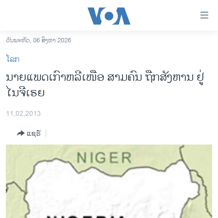
ລິ້ງ
ສຳຫລັບ
ເຂົ້າ
ວັນພະຫັດ, 06 ສິງຫາ 2026
ຫາ
ໂຮມເພຈ
ໂລກ
ຂ້າມ
ລາວ
ນາຍແພດເກົາຫລີເໜືອ ສາມຄົນ ຖືກສັງຫານ ຢູ່
ຂ້າມ
ອາເມຣິກາ
ໄນຈີເຣຍ
ຂ້າມ
ໄປ
ການເລືອກຕັ້ງ ປະທານາທີບໍດີ ສະຫະລັດ 2024
ຫາ
11,02,2013
ຂ່າວ​ຈີນ
ຊອກ
ແຊຣ໌
ຄົ້ນ
ໂລກ
ເອເຊຍ
ອິດສະຫຼະພາບດ້ານການຂ່າວ
ຊີວິດຊາວລາວ
ຊຸມຊົນຊາວລາວ