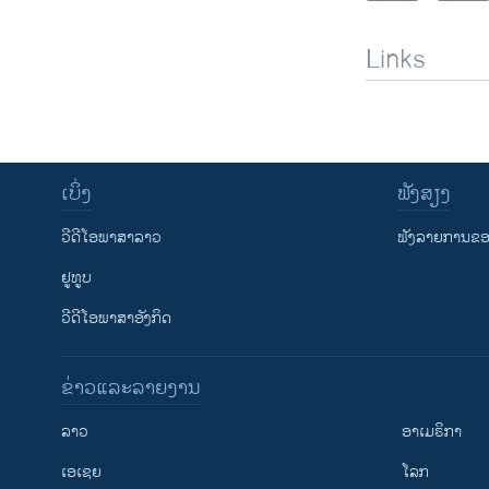
Links
ເບິ່ງ
ຟັງສຽງ
ວີດີໂອພາສາລາວ
ຟັງລາຍການຂອງ
ຢູທູບ
ວີດີໂອພາສາອັງກິດ
ຂ່າວແລະລາຍງານ
ລາວ
ອາເມຣິກາ
ເອເຊຍ
ໂລກ