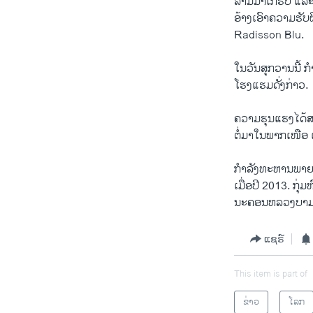
ລາມ​ມາ​ເກຣັບ ​ແລະ​ເຄ
​ອ້າງ​ເອົາ​ຄວາມ​ຮັ
Radisson Blu.
​ໃນ​ວັນ​ສຸກ​ວານ​ນີ້ ກຳ
ໂຮງ​ແຮມດັ່ງກ່າວ.
ຄວາມຮຸນແຮງໄດ້ສະແດ
ຕໍ່ມາໃນພາກເໜືອ 
ກຳລັງທະຫານພາຍໃ
ເມື່ອປີ​ 2013.​ ກ
ນະຄອນຫລວງບາມາ
ແຊຣ໌
This item is part of
ຂ່າວ
ໂລກ