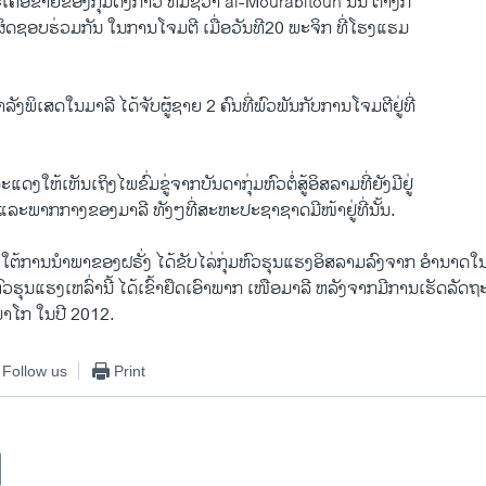
ືອ​ຂ່າຍ​ຂອງ​ກຸ່ມ​ດັ່ງກ່າວ ​ທີ່​ມີ​ຊື່ວ່າ al-Mourabitoun ນັ້ນ ຕ່າງ​ກໍ
ບຜິດຊອບ​ຮ່ວມ​ກັນ ​ໃນ​ການໂຈມ​ຕີ ​ເມື່ອ​ວັນ​ທີ​20 ພະຈິກ ທີ່ໂຮງ​ແຮມ
ລັງ​ພິ​ເສດ​ໃນ​ມາລີ ​ໄດ້​ຈັບ​ຜູ້​ຊາຍ 2 ຄົນ​ທີ່​ພົວພັນ​ກັບ​ການໂຈມ​ຕີ​ຢູ່​ທີ່​
ງໃຫ້ເຫັນເຖິງໄພຂົ່ມຂູ່ຈາກບັນດາກຸ່ມຫົວຕໍ່ສູ້ອິສລາມທີ່ຍັງມີຢູ່
ແລະພາກກາງຂອງມາລີ ທັງໆທີ່ສະຫະປະຊາຊາດມີໜ້າຢູ່ທີ່ນັ້ນ.
ຕ້ການນຳພາຂອງຝຣັ່ງ ໄດ້ຂັບໄລ່ກຸ່ມຫົວຮຸນແຮງອິສລາມລົງຈາກ ອຳນາດໃ
ຸ່ມຫົວຮຸນແຮງເຫລົ່ານີ້ ໄດ້ເຂົ້າຢຶດເອົາພາກ ເໜືອມາລີ ຫລັງຈາກມີການເຮັດລັດ
ໂກ ໃນປີ 2012.
Follow us
Print