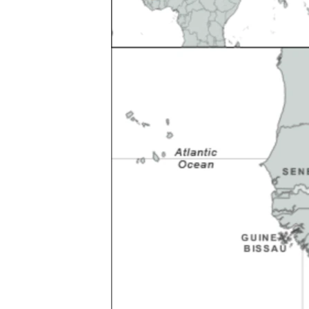
ວິທະຍາສາດ-ເທັກໂນໂລຈີ
ທຸລະກິດ
ພາສາອັງກິດ
ວີດີໂອ
ສຽງ
ລາຍການກະຈາຍສຽງ
ລາຍງານ