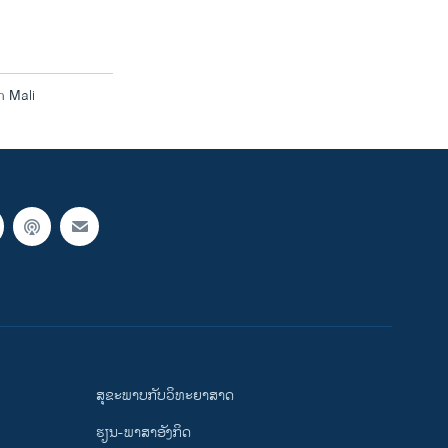
n Mali
ສຸຂະພາບກັບວິທະຍາສາດ
ຮຽນ-ພາສາອັງກິດ