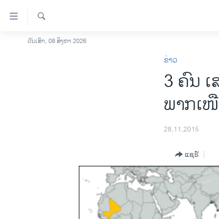
ລິ້ງ
ສຳຫລັບ
ເຂົ້າ
ຄົ້ນຫາ
ວັນເສົາ, 08 ສິງຫາ 2026
ໂຮມເພຈ
ຫາ
ຂ່າວ
ລາວ
ຂ້າມ
3 ຄົນ 
ຂ້າມ
ອາເມຣິກາ
ຂ້າມ
ການເລືອກຕັ້ງ ປະທານາທີບໍດີ ສະຫະລັດ
ພາກເໜື
ໄປ
2024
ຫາ
ຂ່າວ​ຈີນ
ຊອກ
28,11,2015
ຄົ້ນ
ໂລກ
ແຊຣ໌
ເອເຊຍ
ອິດສະຫຼະພາບດ້ານການຂ່າວ
ຊີວິດຊາວລາວ
ຊຸມຊົນຊາວລາວ