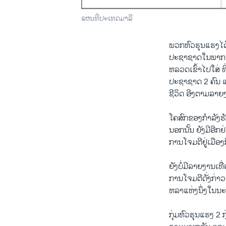
ແຜນທີ່ປະເທດມາລີ
ພວກ​ຫົວ​ຮຸນ​ແຮງ​ໄດ້
ປະຊາ​ຊາດໃນ​ພາກ​ເ
​ຫລວດ​ເຂົ້າ​ໄປ​ໃສ່ 
​ປະຊາ​ຊາດ 2 ຄົນ ​ແ
​ຊີວິດ ອີງ​ຕາມ​ລາຍ​ງ
​ໂຄສົກ​ຂອງ​ກຳລັງ​
ນອກ​ນັ້ນ ຍັງ​ມີອີກ​
ການ​ໂຈ​ມຕີ​ຢູ່​ເມືອງ​ກ
ຍັງ​ບໍ່​ມີ​ລາຍ​ງານ​ເທ
​ການ​ໂຈມ​ຕີ​ດັ່ງກ່າວ
ຫລາ​ແຫ່ງນຶ່ງ​ໃນ​ນະ
ກຸ່ມ​ຫົວ​ຮຸນ​ແຮງ 2 ກ