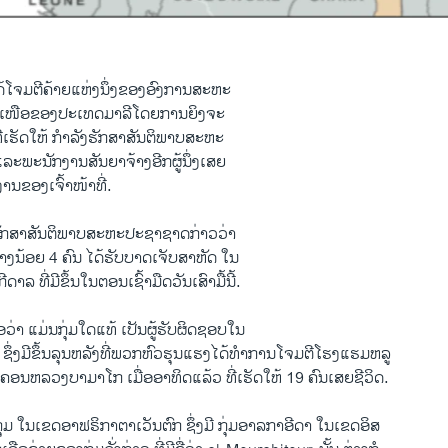
​ໂຈມ​ຕີ​ຄ້າຍ​ແຫ່ງ​ນຶ່ງ​ຂອງ​ອົງການ​ສະຫະ​
ໜືອ​ຂອງ​ປະ​ເທດ​ມາລີໂດຍ​ການ​ຍິງ​ຈະ
ທີ່​ເຮັດ​ໃຫ້ ກຳລັງ​ຮັກສາ​ສັນຕິພາບ​ສະຫະ
ລະ​ພະນັກ​ງານ​ສັນຍາ​ຈ້າງ​ອີກຜູ້​ນຶ່ງ​ເສຍ
ານ​ຂອງ​ເຈົ້າໜ້າ​ທີ່.
ຮັກສາ​ສັນຕິພາບ​ສະຫະ​ປະຊາ​ຊາດກ່າວ​ວ່າ
ຢ່າງນ້ອຍ 4 ຄົນ ​ໄດ້​ຮັບ​ບາດ​ເຈັບ​ສາຫັດ ​ໃນ​
ີ​ດາລ ທີ່ມີ​ຂຶ້ນ​ໃນ​ຕອນ​ເຊົ້າມືດ​ວັນ​ເສົາ​ມື້ນີ້.
ື່ອ​ວ່າ ​ແມ່ນ​ກຸ່ມ​ໃດແທ້ ​ເປັນ​ຜູ້​ຮັບຜິດຊອບ​ໃນ
​ ຊຶ່ງ​ມີ​ຂຶ້ນ​ລຸນ​ຫລັງ​ທີ່​ພວກ​ຫົວ​ຮຸນ​ແຮງ​ໄດ້​ທຳ​ການ​ໂຈມ​ຕີ​ໂຮງ​ແຮມ​ຫລູ
ຄອນຫລວງ​ບາ​ມາ​ໂກ ​ເມື່ອ​ອາທິດ​ແລ້ວ ທີ່​ເຮັດ​ໃຫ້ 19 ຄົນ​ເສຍ​ຊີວິດ.
ຸ່ມ ​ໃນ​ເຂດ​ອາ​ຟຣິກາ​ຕາ​ເວັນ​ຕົກ ຊຶ່ງ​ມີ​ ກຸ່ມ​ອາລກາ​ອີ​ດາ ​ໃນ​ເຂດ​ອິສ