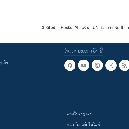
3 Killed in Rocket Attack on UN Base in Norther
ຕິດຕາມພວກເຮົາ ທີ່
ເຮົາ
ລາວໃນຕ່າງແດນ
ທຸລະກິດ-ເທັກໂນໂລຈີ