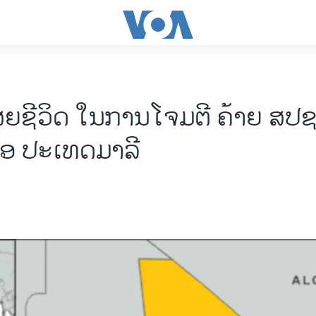
ເສຍຊີວິດ ໃນການໂຈມຕີ ຄ້າຍ ສປ
ອ ປະເທດມາລີ