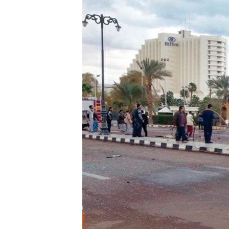
ວິທະຍາສາດ-ເທັກໂນໂລຈີ
ທຸລະກິດ
ພາສາອັງກິດ
ວີດີໂອ
ສຽງ
ລາຍການກະຈາຍສຽງ
ລາຍງານ