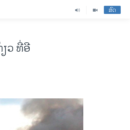
ສົດ
ວ ທີ່ອີ