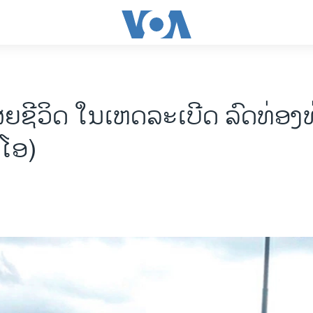
ສຍຊີວິດ ໃນເຫດລະເບີດ ລົດທ່ອງທ່ຽ
ີ​ໂອ)