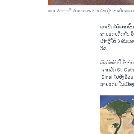
ພວກເຈົ້າໜ້າທີ່ ຮັກສາຄວາມປອດໄພ ຢູ່ບ່ອນເກີດເຫດ ລ
ລະ​ເບີດ​ໄດ້​ແຕກ​ຂຶ້ນ 
​ຊາຍແດນຕິດ​ກັບ​ ອິສ
​ເກົາຫຼີ​ໃຕ້ 3 ຄົນແລະ​
ວິດ.
ລົດ​ບັສຄັນ​ນີ້ ຊຶ່ງ
​ ຈາກ​ວັດ St. Ca
​ Sinai ​ໄປ​ຍັງ​ອິສຣາ
ຊາຍ​ແດນ​ ໃນ​ເມືອ