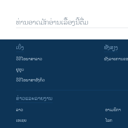
ທ່ານອາດມັກອ່ານເລື້ອງນີ້ຕື່ມ
ເບິ່ງ
ຟັງສຽງ
ວີດີໂອພາສາລາວ
ຟັງລາຍການຂອງ
ຢູທູບ
ວີດີໂອພາສາອັງກິດ
ຂ່າວແລະລາຍງານ
ລາວ
ອາເມຣິກາ
ເອເຊຍ
ໂລກ