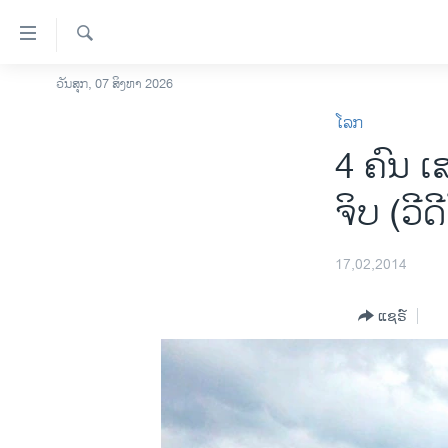
ລິ້ງ
ສຳຫລັບ
ເຂົ້າ
ຄົ້ນຫາ
ວັນສຸກ, 07 ສິງຫາ 2026
ໂຮມເພຈ
ຫາ
ໂລກ
ລາວ
ຂ້າມ
4 ຄົນ ເ
ຂ້າມ
ອາເມຣິກາ
ຂ້າມ
ການເລືອກຕັ້ງ ປະທານາທີບໍດີ ສະຫະລັດ
ຈິບ (ວີ​ດ
ໄປ
2024
ຫາ
ຂ່າວ​ຈີນ
ຊອກ
17,02,2014
ຄົ້ນ
ໂລກ
ແຊຣ໌
ເອເຊຍ
ອິດສະຫຼະພາບດ້ານການຂ່າວ
ຊີວິດຊາວລາວ
ຊຸມຊົນຊາວລາວ