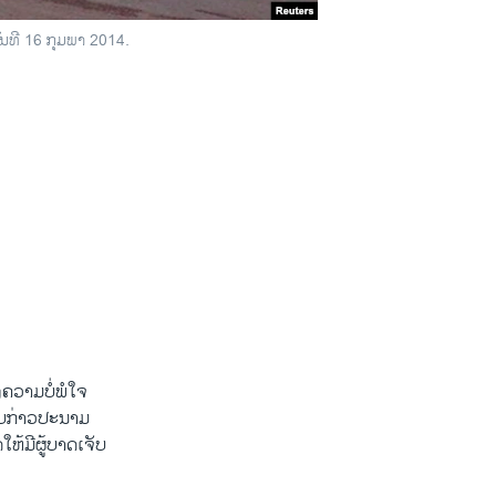
ັນທີ 16 ກຸມພາ 2014.
​ຄວາມ​ບໍ່ພໍ​ໃຈ
ັບ​ກ່າວ​ປະນາມ
ຫ້​ມີ​ຜູ້​ບາດ​ເຈັບ