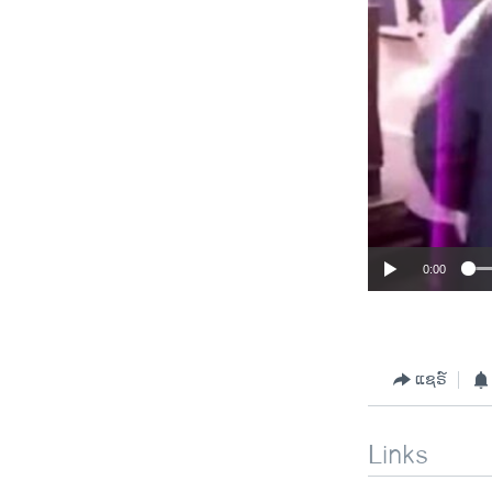
0:00
ແຊຣ໌
Links