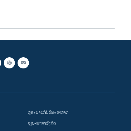
width
px
ສຸຂະພາບກັບວິທະຍາສາດ
ຮຽນ-ພາສາອັງກິດ