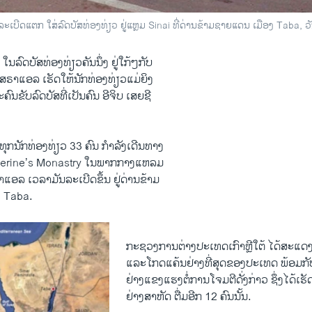
ະເບີດແຕກ ໃສ່ລົດບັສທ່ອງທ່ຽວ ຢູ່ແຫຼມ Sinai ທີ່ດ່ານຂ້າມຊາຍແດນ ເມືອງ Taba, ວ
​ໃນ​ລົດ​ບັສທ່ອງ​ທ່ຽວຄັນ​ນຶ່ງ ຢູ່​ໃກ້ໆ​ກັບ
ຣາ​ແອ​ລ ​ເຮັດ​ໃຫ້​ນັກ​ທ່ອງ​ທ່ຽວ​ແມ່ຍິງ
ຄົນ​ຂັບ​ລົດບັສ​ທີ່​ເປັນ​ຄົນ ​ອີ​ຈິບ ​ເສຍ​ຊີ
​ບັນທຸກ​ນັກ​ທ່ອງ​ທ່ຽວ 33 ຄົນ ກຳລັງ​ເດີນທາງ
therine’s Monastry ​ໃນພາກ​ກາງ​ແຫລມ
​ແອ​ລ ​ເວລາ​ມັນ​ລະ​ເບີດ​ຂຶ້ນ ຢູ່​ດ່ານ​ຂ້າມ​
ງ Taba.
ກະຊວງ​ການ​ຕ່າງປະ​ເທດ​ເກົາຫຼີ​ໃຕ້ ​ໄດ້​ສະ​ແດງ
​ແລະ​ໂກດ​ແຄ້ນຢ່າງທີ່​ສຸດຂອງ​ປະ​ເທດ ​ພ້ອມ​ກ
​ຢ່າງ​ແຂງ​ແຮງ​ຕໍ່ການ​ໂຈມ​ຕີ​ດັ່ງກ່າວ ຊຶ່ງໄດ້ເຮັດ​ໃ
​ຢ່າງ​ສາຫັດ​ ຕື່ມ​ອີກ 12 ຄົນ​ນັ້ນ.