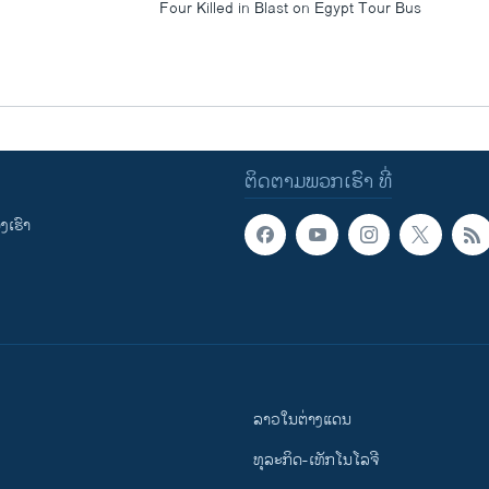
Four Killed in Blast on Egypt Tour Bus
ຕິດຕາມພວກເຮົາ ທີ່
ເຮົາ
ລາວໃນຕ່າງແດນ
ທຸລະກິດ-ເທັກໂນໂລຈີ