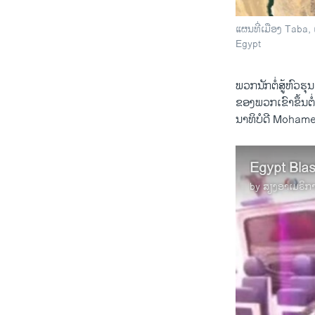
ແຜນທີ່ເມືອງ Taba,
Egypt
ພວກ​ນັກ​ຕໍ່ສູ້​ຫົວ​ຮ
ຂອງ​ພວກ​ເຂົາ​ຂຶ້ນ​
ນາ​ທິບໍດີ Mohamed
Egypt Blas
by
ສຽງອາເມຣິກ