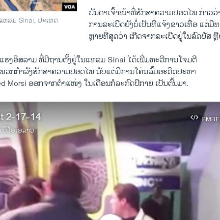
ບັນດາ​ເຈົ້າ​ໜ້າ​ທີ່​ຮັກສາ​ຄວາມ​ປອດ​ໄພ ກ່າວ​ວ
 ແຫລມ Sinai, ປະເທດ
ການລະ​ເບີດ​ຍັງ​ບໍ່ເປັນທີ່​ແຈ້ງ​ຂາວ​ເທື່ອ ​ແຕ່​ມີ​
​ຫຼາຍ​ທີ່​ສຸດວ່າ ​ເກີດ​ຈາກ​ລະ​ເບີດຢູ່​ໃນ​ລົດ​ບັສ ຫຼືຢ
ຸນ​ແຮງ​ອິສລາມ ທີ່​ມີ​ຖານ​ຕັ້ງ​ຢູ່​ໃນ​ແຫລມ Sinai ​ໄດ້​ເພີ່ມ​ທະວີການ​ໂຈມຕີ​
ຕໍ່​ພວກ​ກຳລັງ​ຮັກສາ​ຄວາມ​ປອດ​ໄພ ນັບ​ແຕ່​ມີ​ການ​ໂຄ່ນ​ລົ້ມ​ອະດີດ​ປະທາ​
 Morsi ອອກ​ຈາກ​ຕຳ​ແໜ່​ງ ໃນ​ເດືອນ​ກໍລະກົດ​ປີກາຍ​ ​ເປັນຕົ້ນມາ.
t 2-17-14
EMBE
າ ວີໂອເອລາວ