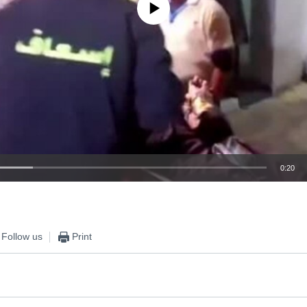
No media source currently available
0:20
EMBED
Follow us
Print