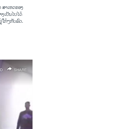
່າ ສາ​ເຫດ​ຂອງ​
ທາງ​ເປັນ​ໄປ​ໄດ້
ູ່ໃກ້ໆ​ກັບ​ລົດ​.
D
SHARE