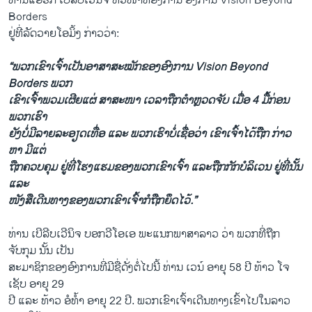
ທ່ານແອຣິກ ເບີລີບເວີນິຈ ຫົວໜ້າຫ້ອງການ ອົງການ Vision Beyond
Borders
ຢູ່ທີ່ລັດວາຍໂອມິ້ງ ກ່າວ​ວ່າ:
“ພວກ​ເຂົາ​ເຈົ້າ​ເປັນ​ອາ​ສາ​ສະ​ໝັກ​ຂອງ​ອົງ​ການ Vision Beyond
Borders ພວກ​
ເຂົາເຈົ້າ​ພວມ​ເຜີຍ​ແຜ່​ ສາ​ສະ​ໜາ ​ເວ​ລາ​ຖືກ​ຕຳ​ຫຼວດ​ຈັບ ເມື່ອ 4 ມື້​ກ່ອນ
ພວກ​ເຮົາ​
ຍັງ​ບໍ່​ມີ​ລາຍ​ລະ​ອຽດ​ເທື່ອ ແລະ​ ພວກ​ເຮົາ​ບໍ່​ເຊື່ອ​ວ່າ ເຂົາ​ເຈົ້າ​ໄດ້​ຖືກ ກ່າວ​
ຫາ ມີ​ແຕ່​
ຖືກ​ຄວບ​ຄຸມ ຢູ່​ທີ່​ໂຮງ​ແຮມ​ຂອງ​ພວກ​ເຂົາ​ເຈົ້າ ແລະ​ຖືກ​ກັກ​ບໍ​ລິເວນ​ ຢູ່​ທີ່ນັ້ນ
ແລະ​
ໜັງ​ສື​ເດີນ​ທາງ​ຂອງ​ພວກ​ເຂົາ​ເຈົ້າ​ກໍ​ຖືກ​ຍຶດ​ໄວ້.”
ທ່ານ ເບີລີບເວີນິຈ ບອກວີໂອເອ ພະແນກພາສາລາວ ວ່າ ພວກທີ່ຖືກ
ຈັບກຸມ ນັ້ນ ເປັນ
ສະມາຊິກຂອງອົງການທີ່ມີຊື່ດັ່ງຕໍ່ໄປນີ້ ທ່ານ ເວນ໌ ອາຍຸ 58 ປີ ທ້າວ ໂຈ
ເຊັບ ອາຍຸ 29
ປີ ແລະ ທ້າວ ອໍທ້ຳ ອາຍຸ 22 ປີ. ພວກເຂົາເຈົ້າເດີນທາງເຂົ້າໄປໃນລາວ