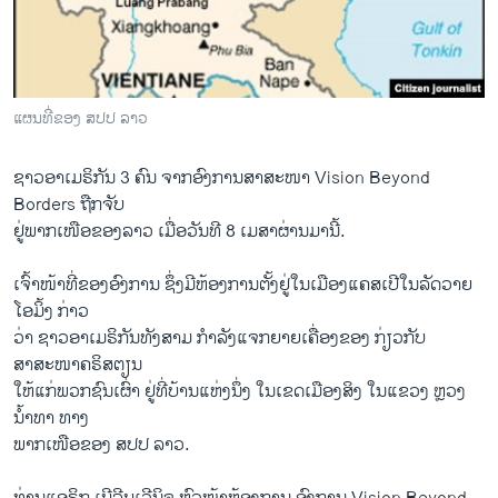
ວິທະຍາສາດ-ເທັກໂນໂລຈີ
ທຸລະກິດ
ພາສາອັງກິດ
ແຜນທີ່ຂອງ ສປປ ລາວ
ວີດີໂອ
ຊາວອາເມຣິກັນ 3 ຄົນ ຈາກອົງການສາສະໜາ Vision Beyond
ສຽງ
Borders ຖືກ​ຈັບ
ລາຍການກະຈາຍສຽງ
ຢູ່​ພາກ​ເໜືອ​ຂອງ​ລາວ ເມື່ອ​ວັນ​ທີ 8 ເມ​ສາ​ຜ່ານ​ມານີ້.
ຕິດຕາມພວກເຮົາ ທີ່
ລາຍງານ
ເຈົ້າ​ໜ້າ​ທີ່​ຂອງ​ອົງ​ການ ຊຶ່ງມີຫ້ອງການຕັ້ງຢູ່ໃນເມືອງແຄສເປີໃນລັດວາຍ
ໂອມິ້ງ ກ່າວ
​ວ່າ ຊາວ​ອາ​ເມ​ຣິ​ກັນ​ທັງສາມ ກຳລັງແຈກຍາຍເຄື່ອງຂອງ ກ່ຽວກັບ
ພາສາຕ່າງໆ
ສາສະໜາຄຣິສຕຽນ
ໃຫ້ແກ່ພວກຊົນເຜົ່າ ຢູ່ທີ່ບ້ານແຫ່ງນຶ່ງ ໃນເຂດເມືອງສິງ ໃນແຂວງ ຫຼວງ
ນ້ຳທາ ທາງ
ພາກເໜືອຂອງ ສປປ ລາວ.