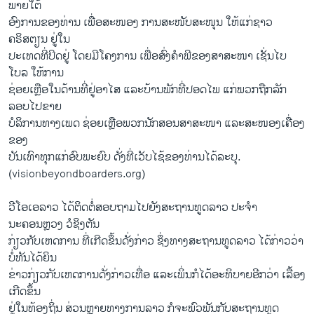
ພາຍໃຕ້
ອົງການຂອງທ່ານ ເພື່ອສະໜອງ ການສະໜັບສະໜຸນ ໃຫ້ແກ່ຊາວ
ຄຣິສຕຽນ ຢູ່ໃນ
ປະເທດທີ່ປິດຢູ່ ໂດຍມີໂຄງການ ເພື່ອສົ່ງຄຳພີຂອງສາສະໜາ ເຊັ່ນໄບ
ໂບລ ໃຫ້ການ
ຊ່ອຍເຫຼືອໃນດ້ານທີ່ຢູ່ອາໄສ ແລະບ້ານພັກທີ່ປອດໄພ ແກ່ພວກຖືກລັກ
ລອບໄປຂາຍ
ບໍລິການທາງເພດ ຊ່ອຍເຫຼືອພວກນັກສອນສາສະໜາ ແລະສະໜອງເຄື່ອງ
ຂອງ
ບັນເທົາທຸກແກ່ອົບພະຍົບ ດັ່ງທີ່ເວັບໄຊ້ຂອງທ່ານໄດ້ລະບຸ.
(visionbeyondboarders.org)
ວີໂອເອລາວ ໄດ້ຕິດຕໍ່ສອບ​ຖາມໄປຍັງສະຖານທູດລາວ ປະຈຳ
ນະຄອນຫຼວງ ວໍຊິງຕັນ
ກ່ຽວກັບເຫດການ ທີ່ເກີດຂຶ້ນດັ່ງກ່າວ ຊຶ່ງທາງສະຖານທູດລາວ ໄດ້ກ່າວວ່າ
ບໍ່ທັນໄດ້ຍິນ
ຂ່າວກ່ຽວກັບເຫດການດັ່ງກ່າວເທື່ອ ແລະເພິ່ນກໍໄດ້ອະທິບາຍອີກວ່າ ເລື້ອງ
ເກີດຂຶ້ນ
ຢູ່ໃນທ້ອງຖິ່ນ ສ່ວນຫຼາຍທາງການລາວ ກໍຈະພົວພັນກັບສະຖານທູດ