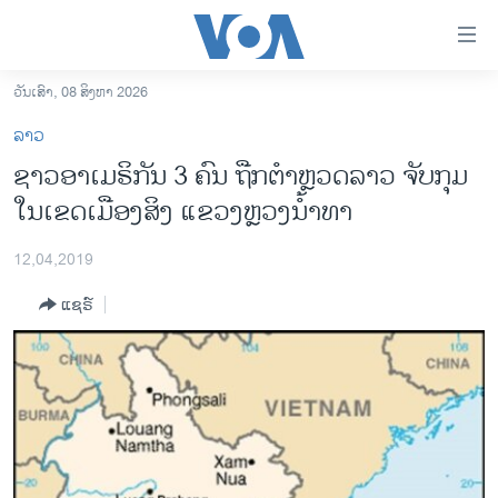
ລິ້ງ
ສຳຫລັບ
ເຂົ້າ
ວັນເສົາ, 08 ສິງຫາ 2026
ຫາ
ໂຮມເພຈ
ລາວ
ຂ້າມ
ລາວ
ຊາວອາເມຣິກັນ 3 ຄົນ ຖືກ​ຕຳ​ຫຼວດ​ລາວ ຈັບ​ກຸມ
ຂ້າມ
ອາເມຣິກາ
ໃນເຂດເມືອງສິງ ແຂວງຫຼວງນ້ຳທາ
ຂ້າມ
ໄປ
ການເລືອກຕັ້ງ ປະທານາທີບໍດີ ສະຫະລັດ 2024
ຫາ
12,04,2019
ຂ່າວ​ຈີນ
ຊອກ
ແຊຣ໌
ຄົ້ນ
ໂລກ
ເອເຊຍ
ອິດສະຫຼະພາບດ້ານການຂ່າວ
ຊີວິດຊາວລາວ
ຊຸມຊົນຊາວລາວ