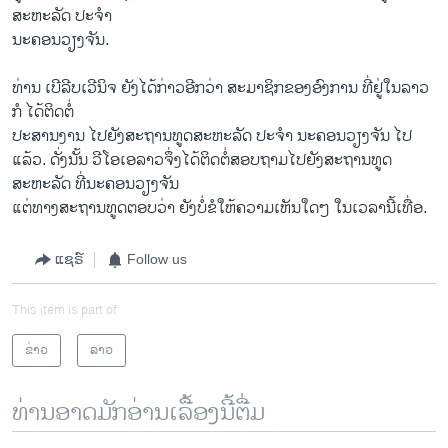
ສະຫະລັດ ປະຈຳ
ນະຄອນວຽງຈັນ.
ທ່ານ ເບີລີບເວີນິຈ ຍັງໄດ້ກ່າວອີກວ່າ ສະມາຊິກຂອງອົງການ ທີ່ຢູ່ໃນລາວ
ກໍ ໄດ້ຕິດຕໍ່
ປະສານງານ ໄປຍັງສະຖານທູດສະຫະລັດ ປະຈຳ ນະຄອນວຽງຈັນ ໄປ
ແລ້ວ. ດັ່ງນັ້ນ ວີໂອເອລາວຈຶ່ງໄດ້ຕິດຕໍ່ສອບຖາມໄປຍັງສະຖານທູດ
ສະຫະລັດ ທີ່ນະຄອນວຽງຈັນ
ແຕ່​ທາງ​ສະ​ຖານ​ທູດ​ຕອບ​ວ່າ ຍັງ​ບໍ່​ຂໍ​ໃຫ້​ຄວາມ​ເຫັນ​ໃດໆ​ ໃນ​ເວ​ລານີ້ເທື່ອ.
ແຊຣ໌
Follow us
This item is part of
ຂ່າວ
ລາວ
ທ່ານອາດມັກອ່ານເລື້ອງນີ້ຕື່ມ