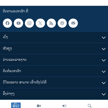
ຕິດຕາມພວກເຮົາ ທີ່
ເບິ່ງ
ຟັງສຽງ
ຂ່າວແລະລາຍງານ
ຕິດຕໍ່ພວກເຮົາ
ວີໂອເອລາວ ສາມາດ ເຂົ້າເຖິງໄດ້ທີ່
​ລິ້ງ​ຕ່າງໆ
ສົດ
ຕາມເວລາໃນລາວ