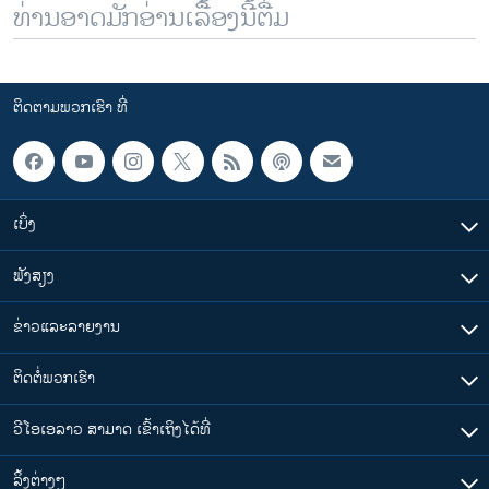
ທ່ານອາດມັກອ່ານເລື້ອງນີ້ຕື່ມ
ຕິດຕາມພວກເຮົາ ທີ່
ເບິ່ງ
ຟັງສຽງ
ຂ່າວແລະລາຍງານ
ຕິດຕໍ່ພວກເຮົາ
ວີໂອເອລາວ ສາມາດ ເຂົ້າເຖິງໄດ້ທີ່
​ລິ້ງ​ຕ່າງໆ