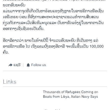
ພວກອົບພະຍົບ
ແມ່ນມາຈາກຈຸດທີ່ເກີດບັນຫາຮ້ອນແຮງທັງຫຼາຍໃນອາຟຣິກາເໜືອເຊັ່ນ
ເອຣີເທຣຍ ບ່ອນ ທີ່ອົງການສະຫະປະຊາຊາດພວມທຳການສືບສວນ
ກ່ຽວກັບການລະເມີດສິດທິມະນຸດແລະ ບັນຫາຂັດແຍ້ງຢູ່ໃນພາກຕາເວັນ
ອອກກາງເຊັ່ນຊີເຣຍເປັນຕົ້ນ.
ອີຕາລີຄາດວ່າ ພາຍໃນທ້າຍປີນີ້ ຈຳນວນອົບພະຍົບ ທີ່ເດີນທາງ ແຕ່
ອາຟຣິກາເໜືອ ໄປ ເຖິງແຄມຝັ່ງຂອງອີຕາລີ ຈະເພີ້ມຂຶ້ນເປັນ 100,000
ຄົນ.
ແຊຣ໌
Follow us
Links
Thousands of Refugees Coming on
Boats from Libya, Italian Navy Says