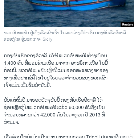
ວິທະຍາສາດ-ເທັກໂນໂລຈີ
ທຸລະກິດ
ພາສາອັງກິດ
ພວກອົບພະຍົບ ຢູ່ເທິງເຮືອເຂົາເຈົ້າ ໃນລະຫວ່າງທີ່ກຳປັ່ນ ກອງທັບເຮືອອີຕາລີ
ວີດີໂອ
ຊ່ອຍກູ້ໄພ ຢູ່ນອກເກາະ Sicily.
ສຽງ
ກອງທັບເຮືອຂອງອີຕາລີ ໄດ້ຈັບພວກອົບພະຍົບຢ່າງໜ້ອຍ
ລາຍການກະຈາຍສຽງ
1,400 ຄົນ ທີ່ພວມຂ້າມເຮືອ ມາຈາກ ອາຟຣິກາເໜືອ ໃນມື້
ຕິດຕາມພວກເຮົາ ທີ່
ກ່ອນນີ້. ພວກອົບພະຍົບເຫຼົ່ານີ້ແມ່ນຊອກສະແຫວງຫາຊ່ອງ
ລາຍງານ
ທາງເພື່ອຢາກຂໍລີ້ໄພໃນຢູໂຣບແລະຈຳນວນຂອງພວກເຂົາ
ເຈົ້າແມ່ນເພີ້ມຂຶ້ນນຳນັບມື້.
ພາສາຕ່າງໆ
ນັບແຕ່ຕົ້ນປີ ມາຮອດປັດຈຸບັນນີ້ ກອງທັບເຮືອອີຕາລີ ໄດ້
ຊ່ອຍເຫຼືອກູ້ໄພພວກອົບພະຍົບແລ້ວ 60,000 ຄົນຊຶ່ງເປັນ
ຈຳນວນຫລາຍກວ່າ 42,000 ຄົນໃນຕະຫຼອດ ປີ 2013 ທີ່
ຜ່ານມາ.
ເຮືອສ່ວນໃຫຍ່ແມ່ນເດີນທາງມາຈາກນະຄອນ Tripoli ປະເທດລີເບຍແຕ່