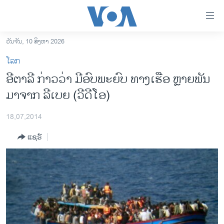
ລິ້ງ
ສຳຫລັບ
ເຂົ້າ
ວັນຈັນ, 10 ສິງຫາ 2026
ຫາ
ໂຮມເພຈ
ໂລກ
ຂ້າມ
ລາວ
ອີຕາລີ ກ່າວວ່າ ມີອົບພະຍົບ ທາງເຮືອ ຫຼາຍພັນ
ຂ້າມ
ອາເມຣິກາ
ມາຈາກ ລີເບຍ (ວີດີໂອ)
ຂ້າມ
ໄປ
ການເລືອກຕັ້ງ ປະທານາທີບໍດີ ສະຫະລັດ 2024
ຫາ
18,07,2014
ຂ່າວ​ຈີນ
ຊອກ
ແຊຣ໌
ຄົ້ນ
ໂລກ
ເອເຊຍ
ອິດສະຫຼະພາບດ້ານການຂ່າວ
ຊີວິດຊາວລາວ
ຊຸມຊົນຊາວລາວ