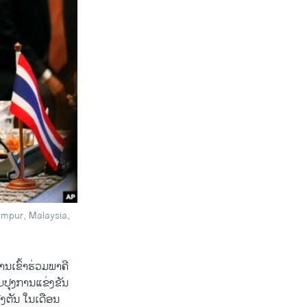
umpur, Malaysia,
ເຂົ້າຮ່ວມ​ພາຄີ​
ັບ​ປຸງການ​ແຂ່ງຂັນ​
ີງ​ຕັນ ​ໃນ​ເດືອນ​