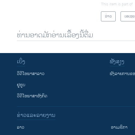
This item is part of
ຂ່າວ
ເອເຊຍ
ທ່ານອາດມັກອ່ານເລື້ອງນີ້ຕື່ມ
ເບິ່ງ
ຟັງສຽງ
ວີດີໂອພາສາລາວ
ຟັງລາຍການຂອງ
ຢູທູບ
ວີດີໂອພາສາອັງກິດ
ຂ່າວແລະລາຍງານ
ລາວ
ອາເມຣິກາ