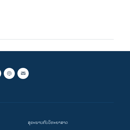
ສຸຂະພາບກັບວິທະຍາສາດ