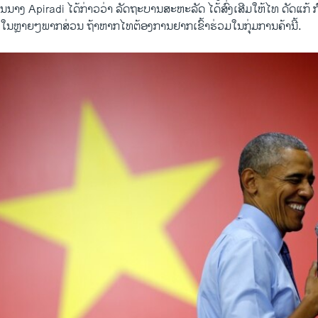
່ານນາງ Apiradi ​ໄດ້​ກ່າວ​ວ່າ ລັດຖະບານສະຫະລັດ ​ໄດ້​ສົ່ງ​ເສີມ​ໃຫ້​ໄທ ດັດ​ແກ
ນ​ຫຼາຍໆ​ພາກ​ສ່ວນ ຖ້າ​ຫາກໄທ​ຕ້ອງການ​ຢາກ​ເຂົ້າ​ຮ່ວມໃນ​ກຸ່ມ​ການ​ຄ້ານີ້.​