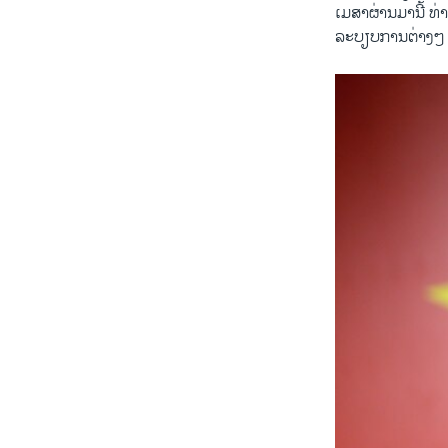
ເມສາ​ຜ່ານ​ມາ​ນີ້ ທ
ລະບຽບ​ກາ​ນຕ່າງໆ ​ໃ