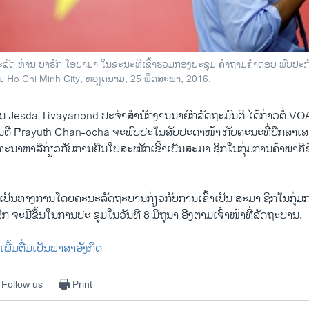
ະລັດ ທ່ານ ບາຣັກ ໂອບາມາ ໃນຂະນະທີ່ເຂົ້າຮ່ວມກອງປະຊຸມ ຄຳຖາມຄຳຕອບ ພົບປະ
ນ Ho Chi Minh City, ຫວຽດນາມ, 25 ພຶດສະພາ, 2016.
ານ Jesda Tivayanond ປະຈຳ​ສຳນັກງານ​ນາຍົກລັດຖະມົນຕີ ​ໄດ້​ກ່າວ​ຕໍ່ VOA ​ໃ
ນຕີ Prayuth Chan-ocha ຈະ​ພົບ​ປະ​ໃນ​ສັບປະດາ​ໜ້າ ກັບຄະນະ​ທີ່​ປຶກສາ
ທະນາ​ຫາລື​ກ່ຽວ​ກັບ​ການ​ຍື່ນ​ໃບ​ສະໝັກ​ເຂົ້າ​ເປັນ​ສະມາ ຊິກໃນ​ກຸ່ມ​ການ​ຄ້າ​ພາ​ຄ
​ເປັນ​ທາງ​ການ​ໂດຍ​ຄະນະ​ລັດຖະບານ​ກ່ຽວ​ກັບ​ການ​ເຂົ້າ​ເປັນ ສະມາ ຊິກ​ໃນ​ກຸ່ມ​ກາ
 ຈະ​ມີ​ຂຶ້ນ​ໃນ​ການ​ປະ ຊຸມ​ໃນ​ວັນ​ທີ 8 ມິຖຸນາ ອີງ​ຕາມເຈົ້າໜ້າ​ທີ່​ລັດຖະບານ.
​ເພີ້​ມຕື່ມ​ເປັນ​ພາສາ​ອັງກິດ
Follow us
Print