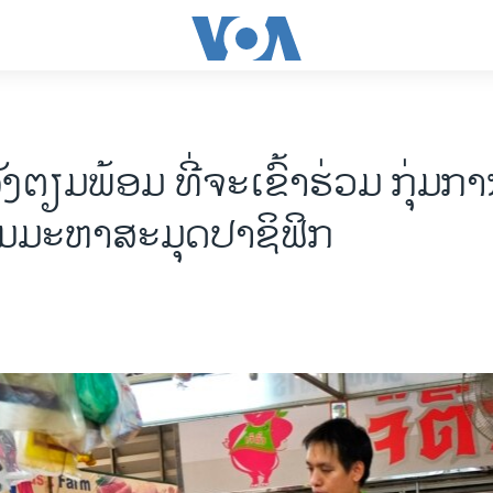
ຕຽມພ້ອມ ທີ່ຈະເຂົ້າຮ່ວມ ກຸ່ມ​ການ
າມມະຫາ​ສະມຸດປາຊິ​ຟິກ