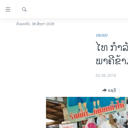
ລິ້ງ
ສຳຫລັບ
ເຂົ້າ
ຄົ້ນຫາ
ວັນພະຫັດ, 06 ສິງຫາ 2026
ໂຮມເພຈ
ຫາ
ເອເຊຍ
ລາວ
ຂ້າມ
ໄທ ກຳລັງ
ຂ້າມ
ອາເມຣິກາ
ຂ້າມ
ການເລືອກຕັ້ງ ປະທານາທີບໍດີ ສະຫະລັດ
ພາຄີ​ຂ້
ໄປ
2024
ຫາ
ຂ່າວ​ຈີນ
ຊອກ
02,06,2016
ຄົ້ນ
ໂລກ
ແຊຣ໌
ເອເຊຍ
ອິດສະຫຼະພາບດ້ານການຂ່າວ
ຊີວິດຊາວລາວ
ຊຸມຊົນຊາວລາວ