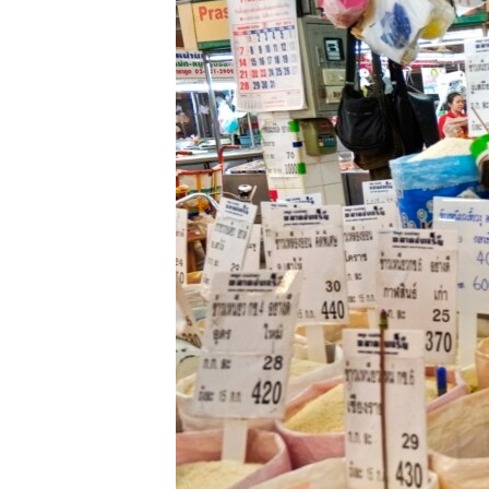
ວິທະຍາສາດ-ເທັກໂນໂລຈີ
ທຸລະກິດ
ພາສາອັງກິດ
ວີດີໂອ
ສຽງ
ລາຍການກະຈາຍສຽງ
ລາຍງານ