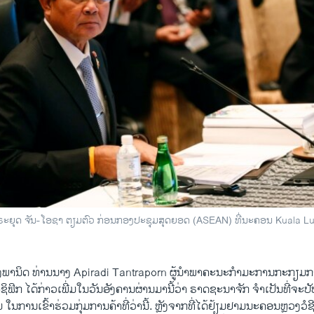
ປຣະຍຸດ ຈັນ-ໂອຊາ ຕຽມຕົວ ກ່ອນກອງປະຊຸມສຸດຍອດ (ASEAN) ທີ່ນະຄອນ Kuala L
​ພານິດ ທ່ານນາງ Apiradi Tantraporn ຜູ້ນຳພາ​ຄະນະ​ກຳມະການ​ກະກຽມ​ການ​
​ຟິກ ​ໄດ້​ກ່າວ​ເພີ່ມ​ໃນ​ວັນ​ອັງຄານ​ຜ່ານ​ມາ​ນີ້​ວ່າ ຣາດ​ຊະນາ​ຈັກ ຈຳ​ເປັນ​ທີ່​ຈະ​ປ
​ໃນ​ການ​ເຂົ້າ​ຮ່ວມ​ກຸ່ມ​ການ​ຄ້າ​ທີ່​ວ່າ​ນີ້. ຫຼັງ​ຈາກ​ທີ່​ໄດ້​ຢ້ຽມຢາມ​ນະຄອນຫຼວງ​ວໍ​ຊ