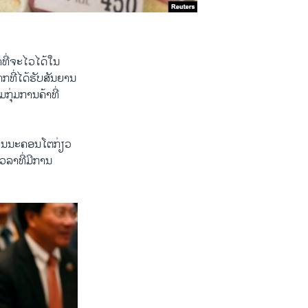
​ຈະ​ໄວ​ໄດ້​ໃນ​
າກ​ທີ່ໄດ້ຮັບ​ສັນຍານ
່ມການ​ຄ້າ​ທີ່​
ນໃນ​ນະຄອນ​ໂຕ​ກ່ຽວ​
ວລາ​ທີ່ມີ​ການ​