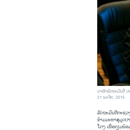
ນາຍົກລັດຖະມົນຕີ 
21 ພະຈິກ, 2015.
ລັດຖະມົນຕີ​ກະຊວງ
ຂ້າມ​ມະຫາ​ສຸ​ມຸດປາຊິ
ໃດ​ໆ ​ເພື່ອ​ຕຽມ​ພ້ອມ 