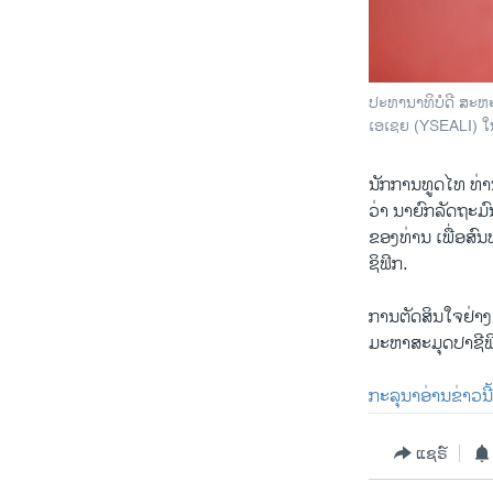
ປະທານາທິບໍດີ ສະຫ
ເອເຊຍ (YSEALI) ໃ
​ນັກການ​ທູດ​ໄທ ທ່
ວ່າ ນາຍົກລັດຖະມົ
ຂອງ​ທ່ານ ​ເພື່ອ​ສົນ
ຊິ​ຟິກ.
ການ​ຕັດສິນ​ໃຈ​ຢ່າງ
ມະຫາ​ສະມຸດ​ປາຊີ​ຟິກ
ກະລຸນາ​ອ່ານ​ຂ່າວ​ນີ້
ແຊຣ໌