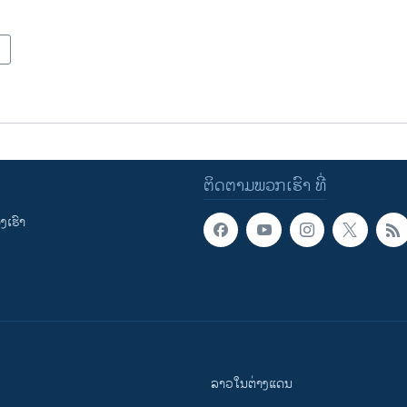
ຕິດຕາມພວກເຮົາ ທີ່
ເຮົາ
ລາວໃນຕ່າງແດນ