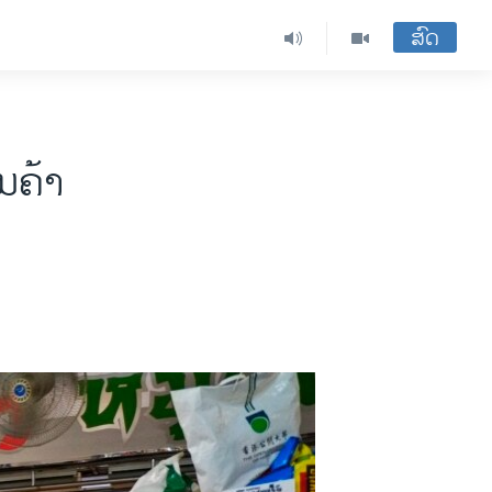
ສົດ
​ຄ້າ​