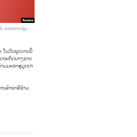
ກັບ ພວກຊາວໜຸ່ມ
ນ​ວັນ​ພຸດ​ວານ​ນີ້
ເສດຖະກິດນາໆ​ຊາດ
ີຂ້າມ​ມະຫາ​ສຸ​ມຸດປາ
ນ​ຄ້າ​ພາຄີ​ຂ້າມ​