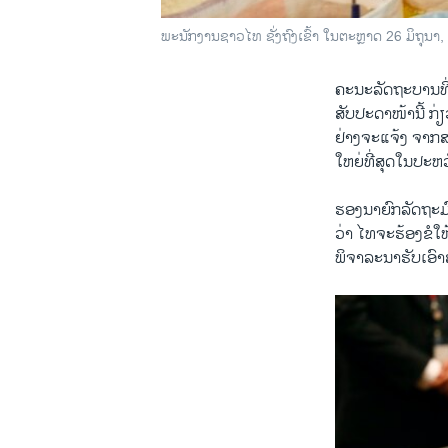
ພະນັກງານຊາວໄທ ຊັ່ງຖົງເຂົ້າ ໃນຕະຫຼາດ 26 ມິຖຸນາ,
ຄະນະ​ລັດຖະບານ​ທີ່
ສັບປະດາ​ໜ້ານີ້ ກ່ຽ
ຢ່າງ​ຈະ​ແຈ້ງ ​ຈາກ
ໃຫຍ່​ທີ່​ສຸດໃນ​ປະຫ
ຮອງ​ນາຍົກລັດຖະມົນຕີ
ວ່າ ​ໄທ​ຈະ​ຮ້ອງຂໍ​ໃ
ພິຈາລະນາ​ຮັບ​ເອົາສະ