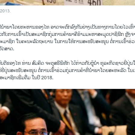
 2013.
​ນຳພາໂດ​ຍ​ທະຫານ​ຂອງໄທ ອາດຈະ​ຕົກລົງ​ກັນ​ຢ່າງ​ເປັນ​ທາງ​ການ​ໂດຍ​ໄວເທົ່າ​ທີ່
ວ​ກັບ​ການເຂົ້າເປັນ​ສະມາຊິກກຸ່ມ​ການ​ຄ້າ​ພາຄີ​ຂ້າມມະຫາ​ສະມຸດປາຊິ​ຟິກ ຫຼັງ​ຈ
​ສະມາຊິກ ໃນ​ຄະນະ​ລັດຖະບານ ​ໃນ​ການ​ໃຫ້ການ​ສະໜັບສະໜຸນ ຕໍ່ການ​ເຂົ້າ​ຮ່ວມ​ກຸ
ວັດ​ສາດ.
ຂອງ​ໄທ ທ່ານ ສົມ​ຄິດ ຈະ​ຕຸ​ສຣີພິທັກ ​ໄດ້​ກ່າວ​ກັບຜູ້ນຳ ​ທຸ​ລະ​ກິດ​ຊາວ​ຍີ່ປຸ່
ຫ້​ຍີ່ປຸ່ນ​ສະໜັບສະໜຸນ ​ຕໍ່ການເຂົ້າ​ຮ່ວມ​ກຸ່ມການ​ຄ້າ​ທີ່​ນຳພາ​ໂດຍ​ສະຫະລັດ ​ໃນເ
​ມາ​ຊິກ​ເພີ່ມ​ຕື່ມ​ ​ໃນ​ປີ 2018.