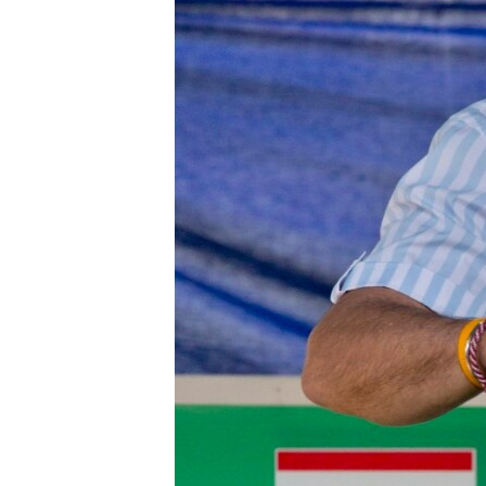
ວິທະຍາສາດ-ເທັກໂນໂລຈີ
ທຸລະກິດ
ພາສາອັງກິດ
ວີດີໂອ
ສຽງ
ລາຍການກະຈາຍສຽງ
ລາຍງານ