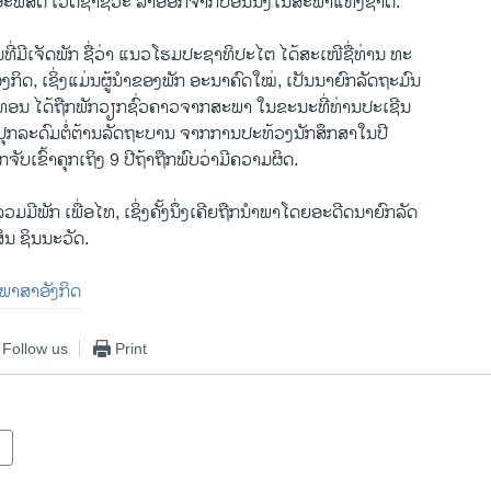
 ອະພິສິດ ເວດຊາຊີວະ ລາອອກຈາກບ່ອນນັ່ງໃນສະພາແຫ່ງຊາດ.
​ທີ່​ມີ​ເຈັດ​ພັກ ຊື່​ວ່າ ແນວ​ໂຮມ​ປະ​ຊາ​ທິ​ປະ​ໄຕ ໄດ້​ສະ​ເໜີ​ຊື່​ທ່ານ ທະ
ອງກິດ, ເຊິ່ງແມ່ນຜູ້ນຳຂອງພັກ ອະນາຄົດໃໝ່, ເປັນນາຍົກລັດຖະມົນ
າທອນ ໄດ້ຖືກພັກວຽກຊົ່ວຄາວຈາກສະພາ ໃນຂະນະທີ່ທ່ານປະເຊີນ
ນປຸກລະດົມຕໍ່ຕ້ານລັດຖະບານ ຈາກການປະທ້ວງນັກສຶກສາໃນປີ
ັບເຂົ້າຄຸກເຖິງ 9 ປີຖ້າຖືກພົບວ່າມີຄວາມຜິດ.
ລວມ​ມີ​ພັກ​ ເພື່ອ​ໄທ, ເຊິ່ງ​ຄັ້ງ​ນຶ່ງ​ເຄີຍ​ຖືກ​ນຳ​ພາ​ໂດຍ​ອະ​ດີດ​ນາ​ຍົກ​ລັດ
ສິນ ຊິນນະວັດ.
ນ​ພາ​ສາ​ອັງ​ກິດ
Follow us
Print