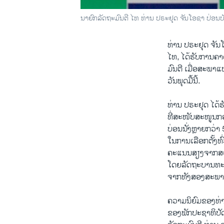
ນາ​ຍົກ​ລັດ​ຖະ​ມົນ​ຕີ ໄທ ທ່ານ ປ​ຣະ​ຢຸດ ຈັນ​ໂອ​ຊາ ປ່ອນ
ທ່ານ ປ​ຣະ​ຢຸດ ຈັນໂ
ໄທ, ໄດ້ຮັບການຄາ
ມົນຕີ ເມື່ອສະພາ
ວັນພຸດມື້ນີ້.
ທ່ານ ປ​ຣະ​ຢຸດ ໄດ້​ຮ
ທີ່ສະໜັບສະໜູນກອງ
ບ່ອນນັ່ງຫຼາຍກວ່
ໃນການເລືອກຕັ້ງທົ່
ຄະແນນສຽງຈາກສະພາສ
ໂດຍລັດຖະບານທະຫ
ຈາກທັງສອງສະພາ
ຄວາມ​ນິ​ຍົມ​ຂອງ​ທ່າ
ຂອງພັກປະຊາທິປັດ,