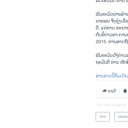
ລັດຖະມົນຕີ ທ່ານ
ພັນ​ທະ​ມິດ​ຝ່າຍ​ຄ້ານ
ນາທອນ ຈຶງຣຸ້ງເຣື
ຕີ. ແຕ່ທ່ານ ທະນ
ກັບຂໍ້ກ່າວຫາ ກາ
2015. ທ່ານອາດຖືກຈ
ພັນ​ທະ​ມິດ​ດັ່ງ​ກ່າວ​
ຖະມົນຕີ ທ່ານ ທັກ
ອ່ານ​ຂ່າວນີ້​ຕື່ມ​ເປັ
ແຊຣ໌
This item is part of
ຂ່າວ
ເອເຊຍ