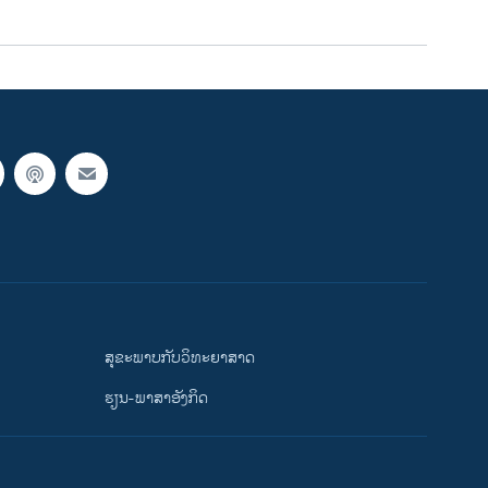
ສຸຂະພາບກັບວິທະຍາສາດ
ຮຽນ-ພາສາອັງກິດ