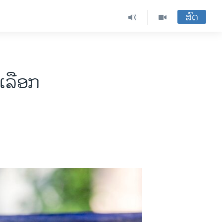
ສົດ
​ເລືອກ