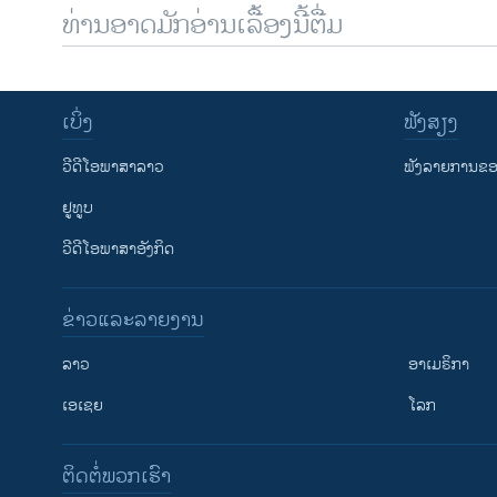
ທ່ານອາດມັກອ່ານເລື້ອງນີ້ຕື່ມ
ເບິ່ງ
ຟັງສຽງ
ວີດີໂອພາສາລາວ
ຟັງລາຍການຂອງ
ຢູທູບ
ວີດີໂອພາສາອັງກິດ
ຂ່າວແລະລາຍງານ
ລາວ
ອາເມຣິກາ
ເອເຊຍ
ໂລກ
ຕິດຕໍ່ພວກເຮົາ