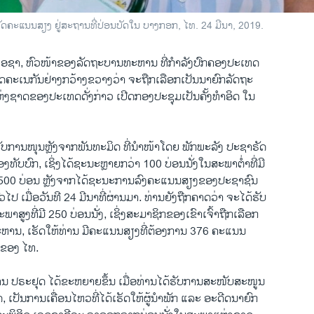
​ບັດ​ຄະ​ແນນ​ສຽງ ຢູ່ສະ​ຖານ​ທີ່​ປ່ອນ​ບັດ​ໃນ​ ບາງກອກ, ໄທ. 24 ມີ​ນາ, 2019.
ອ​ຊາ, ຫົວ​ໜ້າ​ຂອງ​ລັດ​ຖະ​ບານ​ທະ​ຫານ ​ທີ່​ກຳ​ລັງ​ປົກ​ຄອງ​ປະ​ເທດ
ດຄະເນກັນຢ່າງກວ້າງຂວາງວ່າ ຈະຖືກເລືອກເປັນນາຍົກລັດຖະ
ແຫ່ງຊາດຂອງປະເທດດັ່ງກ່າວ ເປີດກອງປະຊຸມເປັນຄັ້ງທຳອິດ ໃນ
ັບ​ການໜຸນ​ຫຼັງ​ຈາກພັນ​ທະ​ມິດ​ ທີ່​ນຳ​ໜ້າ​ໂດຍ ​ພັກພະ​ລັງ ປະ​ຊາ​ຣັດ
ທັບບົກ, ເຊິ່ງໄດ້ຊະນະຫຼາຍກວ່າ 100 ບ່ອນນັ່ງໃນສະພາຕ່ຳທີ່ມີ
າ 500 ບ່ອນ ຫຼັງຈາກໄດ້ຊະນະການລົງຄະແນນສຽງຂອງປະຊາຊົນ
ວໄປ ເມື່ອວັນທີ 24 ມີນາທີ່ຜ່ານມາ. ທ່ານຍັງຖືກຄາດວ່າ ຈະໄດ້ຮັບ
ູງທີ່ມີ 250 ບ່ອນນັ່ງ, ເຊິ່ງສະມາຊິກຂອງເຂົາເຈົ້າຖືກເລືອກ
ານ, ເຮັດໃຫ້ທ່ານ ມີຄະແນນສຽງທີ່ຕ້ອງການ 376 ຄະແນນ
ຂອງ ໄທ.
ນ ປ​ຣະ​ຢຸດ ໄດ້​ຂະ​ຫຍາຍ​ຂຶ້ນ ເມື່ອ​ທ່ານ​ໄດ້​ຮັບ​ການ​ສະ​ໜັບ​ສະ​ໜູນ​
 ເປັນການເຄື່ອນໄຫວທີ່ໄດ້ເຮັດໃຫ້ຜູ້ນຳພັກ ແລະ ອະດີດນາຍົກ