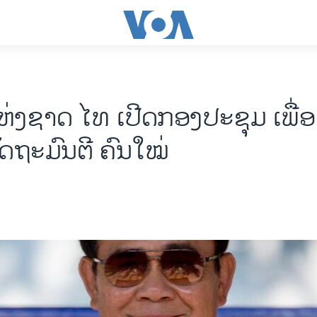
ຫ່ງ​ຊາດ ໄທ ເປີດກອງ​ປະ​ຊຸມ ເພື່ອ
ັດ​ຖະ​ມົນ​ຕີ ຄົນ​ໃໝ່