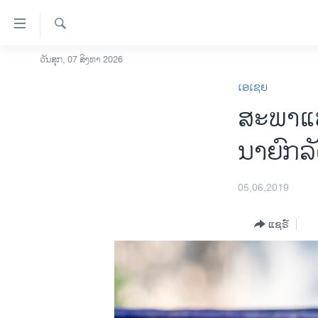
ລິ້ງ
ສຳຫລັບ
ເຂົ້າ
ຄົ້ນຫາ
ວັນສຸກ, 07 ສິງຫາ 2026
ໂຮມເພຈ
ຫາ
ເອເຊຍ
ລາວ
ຂ້າມ
ສະ​ພາ​ແ
ຂ້າມ
ອາເມຣິກາ
ຂ້າມ
ການເລືອກຕັ້ງ ປະທານາທີບໍດີ ສະຫະລັດ
ນາ​ຍົກ​ລ
ໄປ
2024
ຫາ
ຂ່າວ​ຈີນ
ຊອກ
05,06,2019
ຄົ້ນ
ໂລກ
ແຊຣ໌
ເອເຊຍ
ອິດສະຫຼະພາບດ້ານການຂ່າວ
ຊີວິດຊາວລາວ
ຊຸມຊົນຊາວລາວ