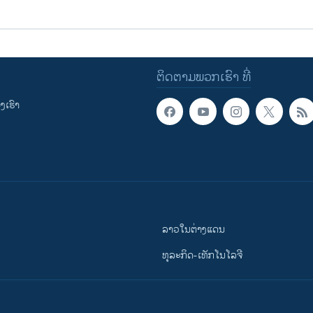
ຕິດຕາມພວກເຮົາ ທີ່
ເຮົາ
ລາວໃນຕ່າງແດນ
ທຸລະກິດ-ເທັກໂນໂລຈີ