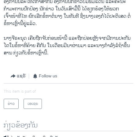
ອົງການນິລະໂທດກຳສາກົນ ອົງການນັກຂ່າວບໍ່ມີພົມແດນ ແລະຄະນະ
ກຳມະການປົກປ້ອງ ນັກຂ່າວ ໃນວັນເສົາມື້ນີ້ ໄດ້ຮຽກຮ້ອງໃຫ້ພວກ
ເຈົ້າໜ້າທີ່ໄທ ຍົກເລີກຂໍ້ຫາຕໍ່ນາງ ໃນທັນທີ ຊຶ່ງນາງເອງກໍໄດ້ປະຕິເສດ ຕໍ່
ຂໍ້ຫາເຫຼົ່ານີ້ຢູ່ແລ້ວ.
ນາງຈີຣະນຸດ ເຄີຍຖືກຈັບກ່ອນໜ້ານີ້ ແລະຖືກປ່ອຍຫຼັງຈາກມີການປະກັນ
ໂຕໃນຂໍ້ຫາທີ່ຄ້າຍ ຄືກັນ ໃນເດືອນມີນາຜ່ານມາ ແລະນາງກຳລັງລໍຖ້າຂຶ້ນ
ສານ ກ່ຽວກັບຂໍ້ຫາເຫຼົ່ານີ້.
ແຊຣ໌
Follow us
This item is part of
ຂ່າວ
ເອເຊຍ
ກ່ຽວຂ້ອງກັນ