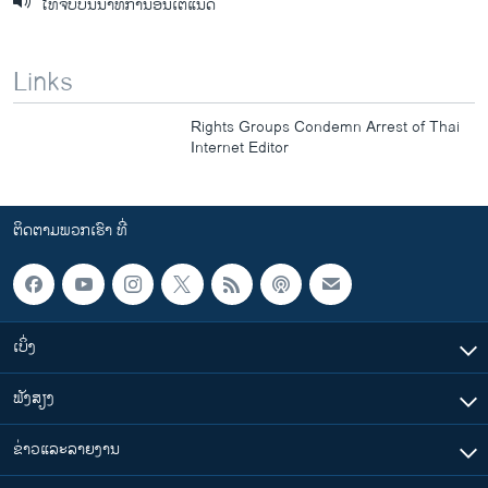
ໄທຈັບບັນນາທິການອິນເຕີແນັດ
Links
Rights Groups Condemn Arrest of Thai
Internet Editor
ຕິດຕາມພວກເຮົາ ທີ່
ເບິ່ງ
ຟັງສຽງ
ຂ່າວແລະລາຍງານ