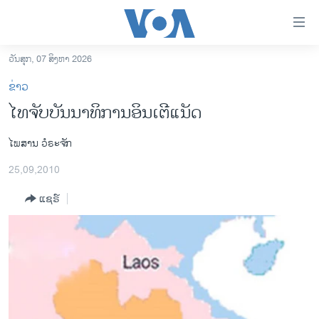
ລິ້ງ
ສຳຫລັບ
ເຂົ້າ
ວັນສຸກ, 07 ສິງຫາ 2026
ຫາ
ໂຮມເພຈ
ຂ່າວ
ຂ້າມ
ລາວ
ໄທຈັບບັນນາທິການອິນເຕີແນັດ
ຂ້າມ
ອາເມຣິກາ
ຂ້າມ
ໄພສານ ວໍຣະຈັກ
ໄປ
ການເລືອກຕັ້ງ ປະທານາທີບໍດີ ສະຫະລັດ 2024
ຫາ
25,09,2010
ຂ່າວ​ຈີນ
ຊອກ
ຄົ້ນ
ແຊຣ໌
ໂລກ
ເອເຊຍ
ອິດສະຫຼະພາບດ້ານການຂ່າວ
ຊີວິດຊາວລາວ
ຊຸມຊົນຊາວລາວ