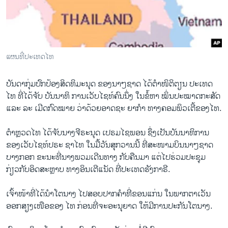
ວິທະຍາສາດ-ເທັກໂນໂລຈີ
ທຸລະກິດ
ພາສາອັງກິດ
ແຜນທີ່ປະເທດໄທ
ວີດີໂອ
ສຽງ
ບັນດາກຸ່ມປົກປ້ອງສິດທິມະນຸດ ຂອງນາໆຊາດ ໄດ້ຕຳໜິຕິຕຽນ ປະເທດ
ໄທ ທີ່ໄດ້ຈັບ ບັນນາທິ ການເວັບໄຊທ໌ຄົນນຶ່ງ ໃນຂໍ້ຫາ ໝິ່ນປະໝາດກະສັດ
ລາຍການກະຈາຍສຽງ
ແລະ ລະ ເມີດກົດໝາຍ ວ່າດ້ວຍອາດຊະ ຍາກຳ ທາງຄອມພິວເຕີ້ຂອງໄທ.
ຕິດຕາມພວກເຮົາ ທີ່
ລາຍງານ
ຕຳຫຼວດໄທ ໄດ້ຈັບນາງຈີຣະນຸດ ເປຣມໄຊພອນ ຊຶ່ງເປັນບັນນາທິການ
ຂອງເວັບໄຊທ໌ປຣະ ຊາໄທ ໃນມື້ວັນສຸກວານນີ້ ທີ່ສະໜາມບິນນາໆຊາດ
ບາງກອກ ຂະນະທີ່ນາງພວມເດີນທາງ ກັບຄືນມາ ແຕ່ໄປຮ່ວມປະຊຸມ
ພາສາຕ່າງໆ
ກ່ຽວກັບອິດສະຫຼາບ ທາງອິນເຕີແນັດ ທີ່ປະເທດຮັງກາຣີ.
ເຈົ້າໜ້າທີ່ໄດ້ນຳໂຕນາງ ໄປສອບປາກຄຳທີ່ຂອນແກ່ນ ໃນພາກຕາເວັນ
ອອກສຽງເໜືອຂອງ ໄທ ກ່ອນທີ່ຈະອະນຸຍາດ ໃຫ້ມີການປະກັນໂຕນາງ.