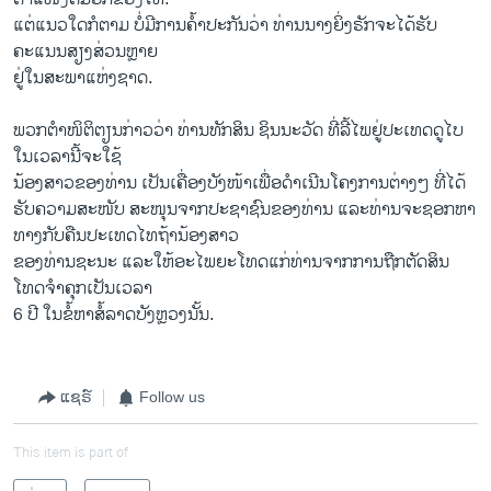
ແຕ່ແນວໃດກໍຕາມ ບໍ່ມີການຄໍ້າປະກັນວ່າ ທ່ານນາງຍິ່ງຣັກຈະໄດ້ຮັບ
ຄະແນນສຽງສ່ວນຫຼາຍ
ຢູ່ໃນສະພາແຫ່ງຊາດ.
ພວກຕຳໜິຕິຕຽນກ່າວວ່າ ທ່ານທັກສິນ ຊິນນະວັດ ທີ່ລີ້ໄພຢູ່ປະເທດດູໄບ
ໃນເວລານີ້ຈະໃຊ້
ນ້ອງສາວຂອງທ່ານ ເປັນເຄື່ອງບັງໜ້າເພື່ອດຳເນີນໂຄງການຕ່າງໆ ທີ່ໄດ້
ຮັບຄວາມສະໜັບ ສະໜຸນຈາກປະຊາຊົນຂອງທ່ານ ແລະທ່ານຈະຊອກຫາ
ທາງກັບຄືນປະເທດໄທຖ້ານ້ອງສາວ
ຂອງທ່ານຊະນະ ແລະໃຫ້ອະໄພຍະໂທດແກ່ທ່ານຈາກການຖືກຕັດສິນ
ໂທດຈຳຄຸກເປັນເວລາ
6 ປີ ໃນຂໍ້ຫາສໍ້ລາດບັງຫຼວງນັ້ນ.
ແຊຣ໌
Follow us
This item is part of