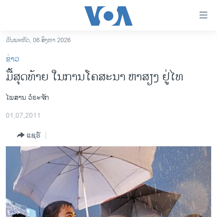
ລິ້ງ
ສຳຫລັບ
ເຂົ້າ
ວັນພະຫັດ, 06 ສິງຫາ 2026
ຫາ
ໂຮມເພຈ
ຂ່າວ
ຂ້າມ
ລາວ
ມື້ສຸດທ້າຍ ໃນການໂຄສະນາ ຫາສຽງ ຢູ່ໄທ
ຂ້າມ
ອາເມຣິກາ
ຂ້າມ
ໄພສານ ວໍຣະຈັກ
ໄປ
ການເລືອກຕັ້ງ ປະທານາທີບໍດີ ສະຫະລັດ 2024
ຫາ
01,07,2011
ຂ່າວ​ຈີນ
ຊອກ
ຄົ້ນ
ແຊຣ໌
ໂລກ
ເອເຊຍ
ອິດສະຫຼະພາບດ້ານການຂ່າວ
ຊີວິດຊາວລາວ
ຊຸມຊົນຊາວລາວ