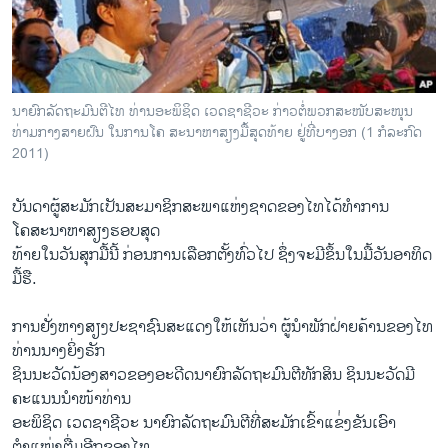
ວິທະຍາສາດ-ເທັກໂນໂລຈີ
ທຸລະກິດ
ພາສາອັງກິດ
ນາຍົກລັດຖະມົນຕີໄທ ທ່ານອະພິຊິດ ເວດຊາຊີວະ ກ່າວຕໍ່ພວກສະໜັບສະໜຸນ
ວີດີໂອ
ທ່າມກາງສາຍຝົນ ໃນການໂຄ ສະນາຫາສຽງມື້ສຸດທ້າຍ ຢູ່ທີ່ບາງອກ (1 ກໍລະກົດ
2011)
ສຽງ
ລາຍການກະຈາຍສຽງ
ບັນດາຜູ້ສະມັກເປັນສະມາຊິກສະພາແຫ່ງຊາດຂອງໄທໄດ້ທຳການ
ຕິດຕາມພວກເຮົາ ທີ່
ໂຄສະນາຫາສຽງຮອບສຸດ
ລາຍງານ
ທ້າຍໃນວັນສຸກມື້ນີ້ ກ່ອນການເລືອກຕັ້ງທົ່ວໄປ ຊຶ່ງຈະມີຂຶ້ນໃນມື້ວັນອາທິດ
ມື້ຮື.
ພາສາຕ່າງໆ
ການຢັ່ງຫາງສຽງປະຊາຊົນສະແດງໃຫ້ເຫັນວ່າ ຜູ້ນຳພັກຝ່າຍຄ້ານຂອງໄທ
ທ່ານນາງຍິ່ງຣັກ
ຊິນນະວັດນ້ອງສາວຂອງອະດີດນາຍົກລັດຖະມົນຕີທັກສິນ ຊິນນະວັດມີ
ຄະແນນນຳໜ້າທ່ານ
ອະພິຊິດ ເວດຊາຊີວະ ນາຍົກລັດຖະມົນຕີທີ່ສະມັກເຂົ້າແຂ່່ງຂັນເອົາ
ຕຳແໜ່ງຕື່ມອີກຂອງໄທ.