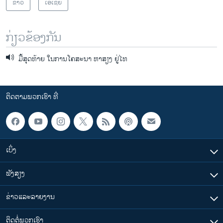
ຂ່າວ
ເອເຊຍ
ກ່ຽວຂ້ອງກັນ
ມື້ສຸດທ້າຍ ໃນການໂຄສະນາ ຫາສຽງ ຢູ່ໄທ
ຕິດຕາມພວກເຮົາ ທີ່
ເບິ່ງ
ຟັງສຽງ
ຂ່າວແລະລາຍງານ
ຕິດຕໍ່ພວກເຮົາ