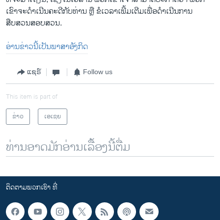
ເຂົາຈະດໍາເນີນຄະດີກັບທ່ານ ຫຼື ຂໍເວລາເພີ້ມເຕີມເພື່ອດໍາເນີນການ
ສືບສວນສອບສວນ.
ອ່ານຂ່າວນີ້ເປັນພາສາອັງກິດ
ແຊຣ໌
Follow us
This item is part of
ຂ່າວ
ເອເຊຍ
ທ່ານອາດມັກອ່ານເລື້ອງນີ້ຕື່ມ
ຕິດຕາມພວກເຮົາ ທີ່