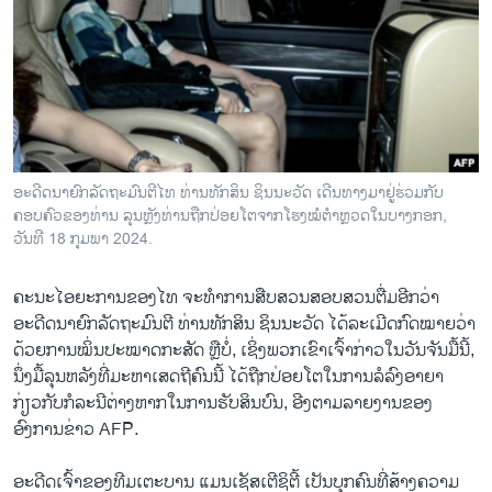
ວິທະຍາສາດ-ເທັກໂນໂລຈີ
ທຸລະກິດ
ພາສາອັງກິດ
ວີດີໂອ
ສຽງ
ອະດີດນາຍົກລັດຖະມົນຕີໄທ ທ່ານທັກສິນ ຊິນນະວັດ ເດີນທາງມາຢູ່ຮ່ວມກັບ
ຄອບຄົວຂອງທ່ານ ລຸນຫຼັງທ່ານຖືກປ່ອຍໂຕຈາກໂຮງໝໍຕໍາຫຼວດໃນບາງກອກ,
ລາຍການກະຈາຍສຽງ
ຕິດຕາມພວກເຮົາ ທີ່
ວັນທີ 18 ກຸມພາ 2024.
ລາຍງານ
ຄະນະໄອຍະການຂອງໄທ ຈະທຳການສືບສວນສອບສວນຕື່ມອີກວ່າ
ອະດີດນາຍົກລັດຖະມົນຕີ ທ່ານທັກສິນ ຊິນນະວັດ ໄດ້ລະເມີດກົດໝາຍວ່າ
ພາສາຕ່າງໆ
ດ້ວຍການໝິ່ນປະໝາດກະສັດ ຫຼືບໍ່, ເຊິ່ງພວກເຂົາເຈົ້າກ່າວໃນວັນຈັນມື້ນີ້,
ນຶ່ງມື້ລຸນຫລັງທີ່ມະຫາເສດຖີຄົນນີ້ ໄດ້ຖືກປ່ອຍໂຕໃນການລໍລົງອາຍາ
ກ່ຽວກັບກໍລະນີຕ່າງຫາກໃນການຮັບສິນບົນ, ອີງຕາມລາຍງານຂອງ
ອົງການຂ່າວ AFP.
ອະດີດເຈົ້າຂອງທີມເຕະບານ ແມນເຊັສເຕີຊິຕີ້ ເປັນບຸກຄົນທີ່ສ້າງຄວາມ