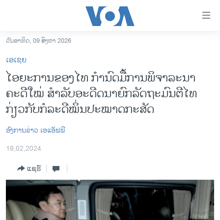
ລິ້ງ
ສຳຫລັບ
ເຂົ້າ
ວັນອາທິດ, 09 ສິງຫາ 2026
ຫາ
ໂຮມເພຈ
ເອເຊຍ
ຂ້າມ
ລາວ
ໄອຍະການຂອງໄທ ກຳນົດມື້ການພິຈາລະນາ
ຂ້າມ
ອາເມຣິກາ
ຄະດີໃໝ່ ສໍາລັບອະດີດນາຍົກລັດຖະມົນຕີໄທ
ຂ້າມ
ໄປ
ການເລືອກຕັ້ງ ປະທານາທີບໍດີ ສະຫະລັດ 2024
ກ່ຽວກັບກໍລະດີໝິ່ນປະໝາດກະສັດ
ຫາ
ຂ່າວ​ຈີນ
ຊອກ
ອົງການຂ່າວ ເອແອັຟພີ
ຄົ້ນ
ໂລກ
19,02,2024
ເອເຊຍ
ແຊຣ໌
ອິດສະຫຼະພາບດ້ານການຂ່າວ
ຊີວິດຊາວລາວ
ຊຸມຊົນຊາວລາວ