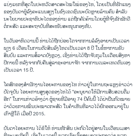
ແບ່ງແຍກທີ່ສຸດໃນປະຫວັດສາດສະໄໝໃໝ່ຂອງໄທ, ໂດຍເປັນທີ່ຮັກແພງ
ຂອງບັນດາຜູ້ລົງຄະແນນສຽງໃນຂົງເຂດຊົນນະບົດຫຼາຍລ້ານຄົນ ສຳລັບ
ນະໂຍບາຍປະຊາທິປະໄຕຂອງທ່ານ ແຕ່ຖືກຄັດຄ້ານໂດຍຜູ້ທີ່ຈົງຮັກພັກດີ
ຕໍ່ກະສັດ ແລະສະຖາບັນທີ່ສະໜັບສະໜຸນກອງທັບ.
ໃນ​ວັນ​ອາທິດ​ວານ​ນີ້ ທ່ານ​ໄດ້​ຖືກ​ປ່ອຍໂ​ຕ​ຈາກການລໍລົງອາຍາເປັນເວລາ​
ພຽງ 6 ​ເດືອນ​ໃນ​ການ​ຕັດສິນ​ລົງ​ໂທດ​ເປັນ​ເວລາ 8 ປີ ​ໃນ​ຂໍ້​ຫາການຮັບ
ສິນບົນ ແລະ​ການ​ສໍ້​ລາດ​ບັງ​ຫຼວງ, ​ເຊິ່ງທ່ານ​ໄດ້​ຖືກ​ຈັບ​ກຸມ​ໃນ​ເດືອນ​ສິງຫາ​
ປີ​ກາຍ​ນີ້ ຫລັງ​ຈາກ​ກັບ​ຄືນ​ສູ່​ລາຊະ​ອານາຈັກ​ ຈາກ​ການ​ເນລະ​ເທດຕົນ​ເອງ
ເປັນເວລາ 15 ປີ.
ໂຄສົກຂອງສໍານັກງານໄອຍະການຂອງໄທ ກ່າວຢູ່ໃນການຖະແຫຼງຂ່າວວ່າ
ປັດຈຸບັນ ໄອຍະການສູງສຸດຂອງໄທໄດ້ “ອະນຸຍາດໃຫ້ມີການສືບສວນຕື່ມ
ອີກ” ໃນການກ່າວອ້າງວ່າ ຜູ້ຊາຍທີ່ມີອາຍຸ 74 ປີຄົນນີ້ ໄດ້ຝ່າຝືນກົດໝາຍ
ວ່າດ້ວຍການໝິ່ນປະໝາດກະສັດ ໃນຄຳເຫັນທີ່ລາວໄດ້ຍົກອອກມາຢູ່ໃນ
ເກົາຫຼີໃຕ້ ເມື່ອປີ 2015.
ບັນດາໄອຍະການ ໄດ້ຂໍໃຫ້ ທ່ານທັກສິນ ປະກົດໂຕຢູ່ສານໃນເດືອນເມສາ
ທີ່ຈະມາເຖິງນີ້, ເຊິ່ງໃນເວລານີ້ ພວກເຂົາເຈົ້າສາມາດປະກາດວ່າ ພວກ