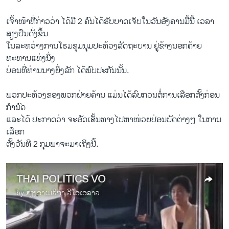
ເຈົ້າໜ້າທີ່ກ່າວວ່າ ໄດ້ມີ 2 ຄົນໄດ້ຮັບບາດເຈັບໃນວັນອັງຄານມື້ນີ້ ເວລາ
ສຽງປືນດັ່ງຂຶ້ນ
ໃນລະຫວ່າງການໂຮມຊຸມນຸມປະທ້ວງລັດຖະບານ ຢູ່ຂ້າງນອກຄ້າຍ
ທະຫານແຫ່ງນຶ່ງ
ບ່ອນທີ່ທ່ານນາງຍິ່ງລັກ ໄດ້ພົບປະກັນນັ້ນ.
ພວກ​ປະ​ທ້ວງຂອງພວກຝ່າຍຄ້ານ ແມ່ນໄດ້ລົບກວນຕໍ່ການເລືອກຕັ້ງກ່ອນ
ກໍານົດ
ແລະໄດ້ ປະກາດວ່າ ຈະອັດເສັ້ນທາງໄປຫາໜ່ວຍປ່ອນບັດຕ່າງໆ ໃນການ
ເລືອກ
ຕັ້ງວັນທີ 2 ກຸມພາຈະມາເຖິງນີ້.
THAI POLITICS VO
by
ສຽງອາເມຣິກາ ວີໂອເອລາວ