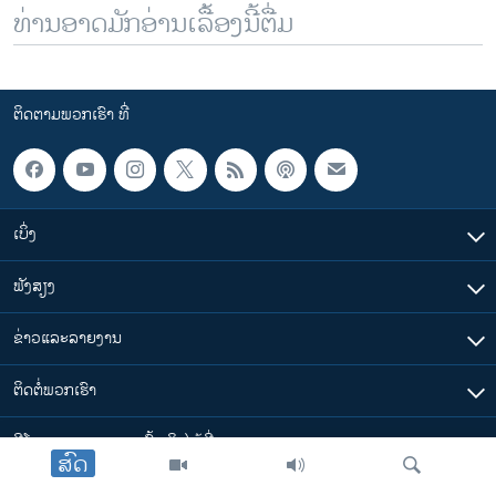
ທ່ານອາດມັກອ່ານເລື້ອງນີ້ຕື່ມ
ຕິດຕາມພວກເຮົາ ທີ່
ເບິ່ງ
ຟັງສຽງ
ຂ່າວແລະລາຍງານ
ຕິດຕໍ່ພວກເຮົາ
ວີໂອເອລາວ ສາມາດ ເຂົ້າເຖິງໄດ້ທີ່
ສົດ
​ລິ້ງ​ຕ່າງໆ