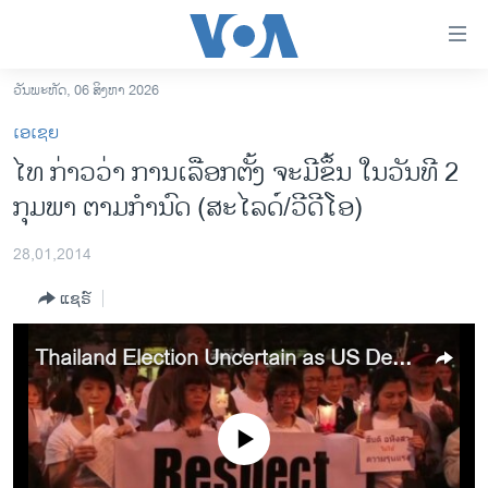
ລິ້ງ
ສຳຫລັບ
ເຂົ້າ
ວັນພະຫັດ, 06 ສິງຫາ 2026
ຫາ
ໂຮມເພຈ
ເອເຊຍ
ຂ້າມ
ລາວ
ໄທ ກ່າວວ່າ ການເລືອກຕັ້ງ ຈະມີຂຶ້ນ ໃນວັນທີ 2
ຂ້າມ
ອາເມຣິກາ
ກຸມພາ ຕາມກໍານົດ (ສະໄລດ໌/ວີດີໂອ)
ຂ້າມ
ໄປ
ການເລືອກຕັ້ງ ປະທານາທີບໍດີ ສະຫະລັດ 2024
ຫາ
28,01,2014
ຂ່າວ​ຈີນ
ຊອກ
ແຊຣ໌
ຄົ້ນ
ໂລກ
ເອເຊຍ
Thailand Election Uncertain as US Decries Vote-Blocking
ອິດສະຫຼະພາບດ້ານການຂ່າວ
ຊີວິດຊາວລາວ
No media source currently available
ຊຸມຊົນຊາວລາວ