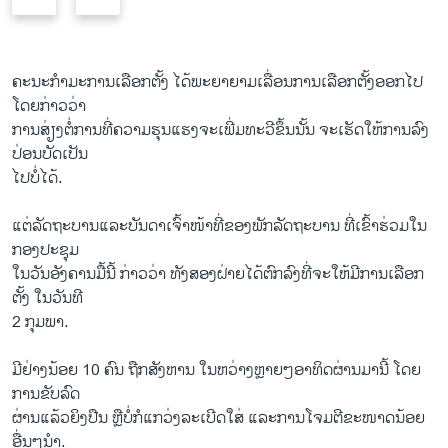
r
e
e
x
v
t
i
s
ຄະນະກໍາມະການເລືອກຕັ້ງ ໄດ້ພະຍາຍາມເລື່ອນການເລືອກຕັ້ງອອກໄປ
o
l
ໂດຍກ່າວວ່າ
u
i
ການສ່ຽງຕໍ່ການທີ່ຄວາມຮຸນແຮງຈະເພີ່ມທະວີຂຶ້ນນັ້ນ ຈະເຮັດໃຫ້ການລົງ
s
d
ປ່ອນບັດເປັນ
s
e
ໄປບໍ່ໄດ້.
l
i
ແຕ່ລັດຖະບານແລະບັນດາເຈົ້າໜ້າທີ່ຂອງພັກລັດຖະບານ ທີ່ເຂົ້າຮ່ວມໃນ
d
ກອງປະຊຸມ
e
ໃນວັນອັງຄານມື້ນີ້ ກ່າວວ່າ ທັງສອງຝ່າຍໄດ້ຕົກລົງທີ່ຈະໃຫ້ມີການເລືອກ
ຕັ້ງ ໃນວັນທີ
2 ກຸມພາ.
ມີຢ່າງນ້ອຍ 10 ຄົນ ຖືກສັງຫານ ໃນຫວ່າງຫຼາຍໆອາທິດຜ່ານມານີ້ ໂດຍ
ການຂັບລົດ
ຜ່ານແລ້ວຍິງປືນ ຫຼືບໍ່ກໍແກວ່ງລະເບີດໃສ່ ແລະການໂຈມຕີຂະໜາດນ້ອຍ
ອື່ນໆນໍາ.