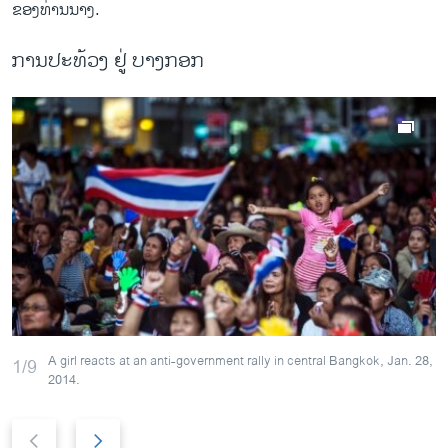
ຂອງທ່ານນາງ.
ການ​ປະ​ທ້ວງ ຢູ່ ບາງກອກ
A girl reacts at an anti-government rally in central Bangkok, Jan. 28,
1/9
2014.
P
N