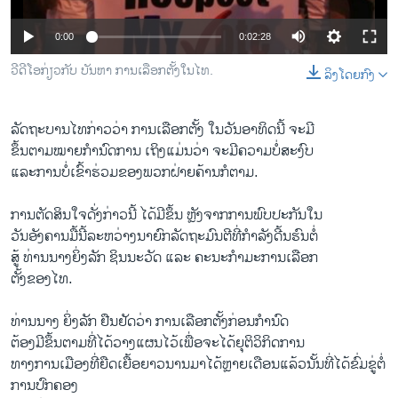
ວິທະຍາສາດ-ເທັກໂນໂລຈີ
0:00
0:02:28
ທຸລະກິດ
ວີດີໂອກ່ຽວກັບ ບັນຫາ ການເລືອກຕັ້ງໃນໄທ.
ລິງໂດຍກົງ
ພາສາອັງກິດ
ວີດີໂອ
ລັດຖະບານໄທກ່າວວ່າ ການເລືອກຕັ້ງ ໃນວັນອາທິດນີ້ ຈະມີ
ສຽງ
ຂຶ້ນຕາມໝາຍກໍານົດການ ເຖິງແມ່ນວ່າ ຈະມີຄວາມບໍ່ສະງົບ
ແລະການບໍ່ເຂົ້າຮ່ວມຂອງພວກຝ່າຍຄ້ານກໍຕາມ.
ລາຍການກະຈາຍສຽງ
ຕິດຕາມພວກເຮົາ ທີ່
ລາຍງານ
ການຕັດສິນໃຈດັ່ງກ່າວນີ້ ໄດ້ມີຂຶ້ນ ຫຼັງຈາກການພົບປະກັນໃນ
ວັນອັງຄານມື້ນີ້ລະຫວ່າງນາຍົກລັດຖະມົນຕີທີ່ກໍາລັງດີ້ນຮົນຕໍ່
ສູ້ ທ່ານນາງຍິ່ງລັກ ຊິນນະ​ວັດ ແລະ ຄະນະກໍາມະການເລືອກ
ພາສາຕ່າງໆ
ຕັ້ງຂອງໄທ.
ທ່ານນາງ ຍິ່ງລັກ ຢືນຢັດວ່າ ການເລືອກຕັ້ງກ່ອນກຳນົດ
ຕ້ອງມີຂຶ້ນຕາມທີ່ໄດ້ວາງແຜນໄວ້ເພື່ອຈະໄດ້ຍຸຕິວິກິດການ
ທາງການເມືອງທີ່ຍືດເຍື້ອຍາວນານມາໄດ້ຫຼາຍເດືອນແລ້ວນັ້ນທີ່ໄດ້ຂົ່ມຂູ່ຕໍ່
ການປົກຄອງ