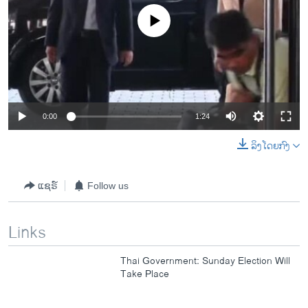
No media source currently available
0:00
1:24
ລິງໂດຍກົງ
ແຊຣ໌
Follow us
Links
Thai Government: Sunday Election Will
Take Place