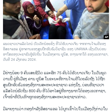
ວິທະຍາສາດ-ເທັກໂນໂລຈີ
ທຸລະກິດ
ພາສາອັງກິດ
ວີດີໂອ
ສຽງ
ແພດຊາວປາແລັດໄຕນ໌ ປົວເດັກນ້ອຍຍິງ ທີ່ໄດ້ຮັບບາດເຈັບ ຈາກການໂຈມຕີຂອງ
ອິສຣາແອລ ຢູ່ອາຄານຂອງສູນຝຶກອົບຮົມວິຊາຊີບ ຂອງ UNRWA ເຊິ່ງເປັນບ່ອນ
ລາຍການກະຈາຍສຽງ
ຕິດຕາມພວກເຮົາ ທີ່
ອາໃສຂອງປະຊາຊົນຜູ້ພັດຖິ່ນ ໃນເມືອງຄານ ຢູນິສ,​ ທາງພາກໃຕ້ ຂອງເຂດກາຊາ,
ລາຍງານ
ວັນທີ 24 ມັງກອນ 2024.
ມີຢ່າງນ້ອຍ 9 ຄົນເສຍຊີວິດ ແລະອີກ 75 ຄົນໄດ້ຮັບບາດເຈັບ ໃນວັນພຸດ
ພາສາຕ່າງໆ
ວານນີ້ ຢູ່ທີ່ເມືອງ ຄານ ຢູນິສ ໃນຂະນະທີ່ການໂຈມຕີໂດຍລົດຖັງ ໄດ້ຖືກ
ສູນຝຶກອົບຮົມຂອງອົງການສະຫະປະຊາຊາດ ແຫ່ງນຶ່ງ, ບ່ອນທີ່ຊາວປາ
ແລັສໄຕນ໌ພັດຖິ່ນ 800 ຄົນ ທີ່ໄດ້ອາໄສຢູ່ທີ່ທາງພາກໃຕ້ຂອງເຂດກາຊາ,
ເຈົ້າໜ້າທີ່ບັນເທົາທຸກຂອງອົງການສະຫະປະຊາຊາດກ່າວ.
ມີລາຍງານວ່າ ກອງກຳລັງ​ອິສຣາ​ແອ​ລ ​ໄດ້​ບຸກ​ເຂົ້າ​ໄປ​ໃນ​ເມືອງ​ດັ່ງກ່າວ​ໃນ​