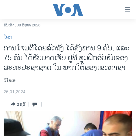
ລິ້ງ
ສຳຫລັບ
ເຂົ້າ
ວັນເສົາ, 08 ສິງຫາ 2026
ຫາ
ໂຮມເພຈ
ໂລກ
ຂ້າມ
ລາວ
ການໂຈມຕີໂດຍລົດຖັງ ໄດ້ສັງຫານ 9 ຄົນ, ແລະ
ຂ້າມ
ອາເມຣິກາ
75 ຄົນ ໄດ້ຮັບບາດເຈັບ ຢູ່ທີ່ ສູນຝຶກອົບຮົມຂອງ
ຂ້າມ
ໄປ
ການເລືອກຕັ້ງ ປະທານາທີບໍດີ ສະຫະລັດ 2024
ສະຫະປະຊາຊາດ ໃນ ພາກໃຕ້ຂອງເຂດກາຊາ
ຫາ
ຂ່າວ​ຈີນ
ຊອກ
ວີໂອເອ
ຄົ້ນ
ໂລກ
25,01,2024
ເອເຊຍ
ແຊຣ໌
ອິດສະຫຼະພາບດ້ານການຂ່າວ
ຊີວິດຊາວລາວ
ຊຸມຊົນຊາວລາວ