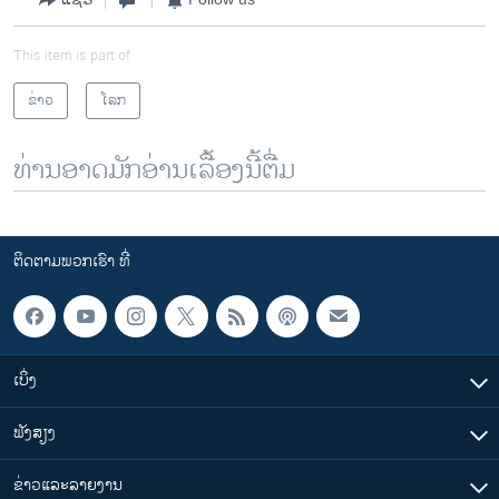
This item is part of
ຂ່າວ
ໂລກ
ທ່ານອາດມັກອ່ານເລື້ອງນີ້ຕື່ມ
ຕິດຕາມພວກເຮົາ ທີ່
ເບິ່ງ
ຟັງສຽງ
ຂ່າວແລະລາຍງານ