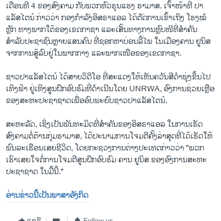
ເດືອນ​ທີ 4 ຂອງ​ສົງຄາມ ​ກັບ​ພວກ​ຫົວ​ຮຸນ​ແຮງ ຮາມາສ. ເຈົ້າໜ້າທີ່ ປາ
ແລັສໄຕນ໌ ກ່າວວ່າ ກອງກໍາລັງອິສຣາແອລ ໄດ້ຕັດການເຂົ້າເຖິງ ໂຮງໝໍ
ຫຼັກ ທາງພາກໃຕ້ຂອງເຂດກາຊາ ແລະເສັ້ນທາງການຫຼົບໜີທີ່ສຳຄັນ
ສຳລັບປະຊາຊົນຫຼາຍແສນຄົນ ທີ່ຊອກຫາບ່ອນລີ້ໄພ ໃນເມືອງຄານ ຢູນິສ
ຈາກການສູ້ລົບຢູ່ໃນພາກກາງ ແລະພາກເໜືອຂອງເຂດກາຊາ.
ຊາວ​ປາ​ແລັ​ສ​ໄຕ​ນ໌ ໄດ້ສາຍ​ວິ​ດີ​ໂອ ​ທີ່​ສະ​ແດງ​ໃຫ້​ເຫັນ​ຄວັນ​ສີ​ດຳ​ພຸ່ງຂຶ້ນໄປ
ເທິງ​ຟ້າ​ ຢູ່​ເທິງ​ສູນ​ຝຶກ​ອົບ​ຮົມ​ທີ່​ດຳ​ເນີນ​ໂດຍ UNRWA, ອົງ​ການ​ຊ່ວຍເຫຼືອ​
ຂອງ​ສະ​ຫະ​ປະ​ຊາ​ຊາດ​ເພື່ອອົບພະຍົບ​ຊາວປາແລັສໄຕນ໌.
ສະຫະລັດ, ເຊິ່ງເປັນພັນທະມິດທີ່ສຳຄັນຂອງອິສຣາແອລ ໃນການເຮັດ
ສົງຄາມຕໍ່ຕ້ານກຸ່ມຮາມາສ, ໄດ້ປະນາມການໂຈມຕີຄັ້ງລ່າສຸດທີ່ໄດ້ເຮັດໃຫ້
ພົນລະເຮືອນເສຍຊີວິດ, ໂດຍກະຊວງການຕ່າງປະເທດກ່າວວ່າ "ພວກ
ເຮົາເສຍໃຈຕໍ່ການໂຈມຕີສູນຝຶກອົບຮົມ ຄານ ຢູນິສ ຂອງອົງການສະຫະ
ປະຊາຊາດ ໃນມື້ນີ້."
ອ່ານຂ່າວນີ້ເປັນພາສາອັງກິດ
ແຊຣ໌
Follow us