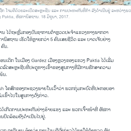
ຖືກ ໂຈມຕີດ້ວຍລະເບີດສະຫຼະຊີບ ແລະ ການປະທະກັນທີ່ກຳ ລັງດຳເນີນຢູ່ ລະຫວ່າ
ktia, ອັຟການິສຖານ. 18 ມິຖຸນາ, 2017.
ບານ ໄດ້ຖະຫຼົ່ມກອງບັນຊາການຕຳຫຼວດປະຈຳແຂວງທາງພາກຕາ
ານິສຖານ ເຮັດໃຫ້ຫຼາຍກວ່າ 5 ຄົນເສຍຊີວິດ ແລະ ບາດເຈັບຢ່າງ
 ຄົນ.
ນເດິກ ໃນເມືອງ Gardez ເມືອງຫຼວງຂອງແຂວງ Paktia ໄດ້ເລີ່ມ
ີດລົດສະຫຼະຊີບທີ່ປະຕູທາງເຂົ້າຂອງສູນກາງທີ່ມີການຮັກສາຄວາມ
້ນ.
sh ໂຄສົກຂອງກະຊວງພາຍໃນເວົ້າວ່າ ພວກກຸ່ມກະບົດທີ່ປະກອບອາ
່ມເຂົ້າໄປໃນສູນກາງດັ່ງກ່າວ.
້ ໄດ້ເກີດການປະທະກັນຢ່າງຮ້າຍແຮງ ແລະ ພວກເຈົ້າໜ້າທີ່ ອັຟກາ
ານປິດລ້ອມຍັງດຳເນີນໄປຢູ່.
ພວກ ຕາລີບານ ອ້າງວ່າ ການໂຈມຕີດັ່ງກ່າວໄດ້ພາໃຫ້ຕຳຫຼວດ ອັຟ