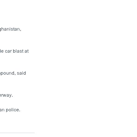
ghanistan,
e car blast at
mpound, said
derway.
an police.