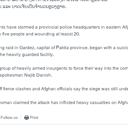
ຍ ແລະ ບາດເຈັບເປັນຈຳນວນຫຼວງຫຼາຍ.
nts have stormed a provincial police headquarters in eastern Af
n five people and wounding at leasst 20.
g raid in Gardez, capital of Paktia province, began with a suicid
the heavily guarded facility.
group of heavily armed insurgents to force their way into the co
ry spokesman Najib Danish.
ff fierce clashes and Afghan officials say the siege was still un
sman claimed the attack has inflicted heavy casualties on Afgh
Follow us
Print