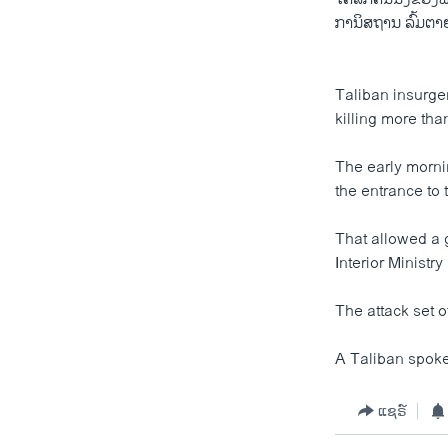
ການິສຖານ ລົ້ມຕາ
Taliban insurge
killing more tha
The early mornin
the entrance to 
That allowed a 
Interior Minist
The attack set o
A Taliban spoke
ແຊຣ໌