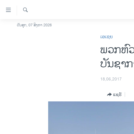
ລິ້ງ
ສຳຫລັບ
ເຂົ້າ
ຄົ້ນຫາ
ວັນສຸກ, 07 ສິງຫາ 2026
ໂຮມເພຈ
ຫາ
ເອເຊຍ
ລາວ
ຂ້າມ
ພວກຫົວ
ຂ້າມ
ອາເມຣິກາ
ຂ້າມ
ການເລືອກຕັ້ງ ປະທານາທີບໍດີ ສະຫະລັດ
ບັນຊາກ
ໄປ
2024
ຫາ
ຂ່າວ​ຈີນ
ຊອກ
18,06,2017
ຄົ້ນ
ໂລກ
ແຊຣ໌
ເອເຊຍ
ອິດສະຫຼະພາບດ້ານການຂ່າວ
ຊີວິດຊາວລາວ
ຊຸມຊົນຊາວລາວ