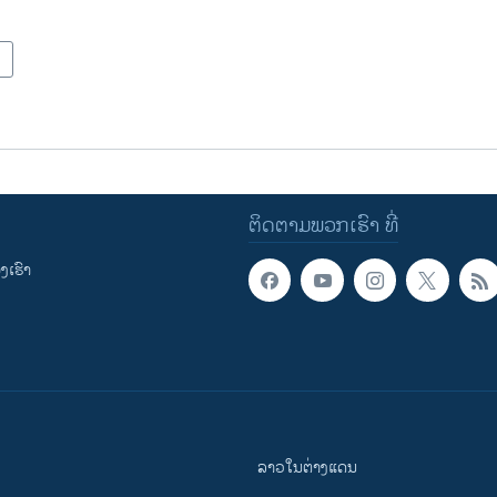
ຕິດຕາມພວກເຮົາ ທີ່
ເຮົາ
ລາວໃນຕ່າງແດນ