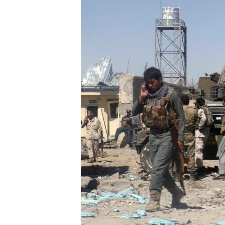
ວິທະຍາສາດ-ເທັກໂນໂລຈີ
ທຸລະກິດ
ພາສາອັງກິດ
ວີດີໂອ
ສຽງ
ລາຍການກະຈາຍສຽງ
ລາຍງານ