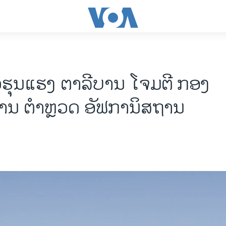
ຮຸນແຮງ ຕາລີບານ ໂຈມຕີ ກອງ
ານ ຕຳຫຼວດ ອັຟການິສຖານ