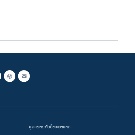
ສຸຂະພາບກັບວິທະຍາສາດ