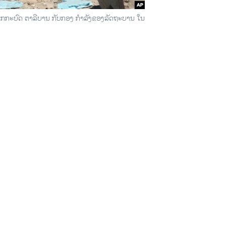
ງພວກກະບົດ ຕາລີບານ ກັບກອງ ກຳລັງຂອງລັດຖະບານ ໃນ