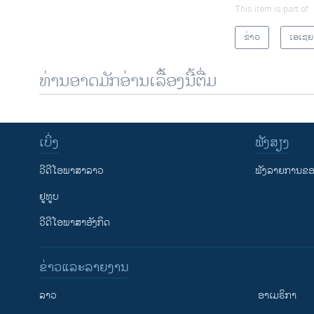
This item is part of
ຂ່າວ
ເອເຊຍ
ທ່ານອາດມັກອ່ານເລື້ອງນີ້ຕື່ມ
ເບິ່ງ
ຟັງສຽງ
ວີດີໂອພາສາລາວ
ຟັງລາຍການຂອງ
ຢູທູບ
ວີດີໂອພາສາອັງກິດ
ຂ່າວແລະລາຍງານ
ລາວ
ອາເມຣິກາ