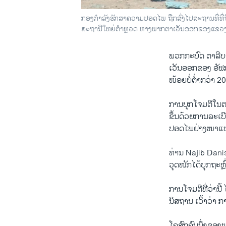
ກອງກຳລັງຮັກສາຄວາມປອດໄພ ຖືກສົ່ງໄປສະຖານທີ່ທີ່
ສະຖານີໃຫຍ່ຕຳຫຼວດ ທາງພາກຕາເວັນອອກຂອງແຂວງ Pa
ພວກກະບົດ ຕາລີ
ເວັນອອກຂອງ ອັຟກ
ໜ້ອຍບໍ່ຕໍ່າກວ່າ 20
ການບຸກໂຈມຕີໃນຕອ
ຂຶ້ນດ້ວຍການລະເບ
ປອດໄພຢ່າງໜາແໜ
ທ່ານ Najib Dani
ວຸດໜັກໄດ້ບຸກຖະຫຼົ
ການໂຈມຕີທີ່ວ່ານີ
ນິສຖານ ເວົ້າວ່າ ກ
ໂຄສົກຄົນນຶ່ງຂອງ