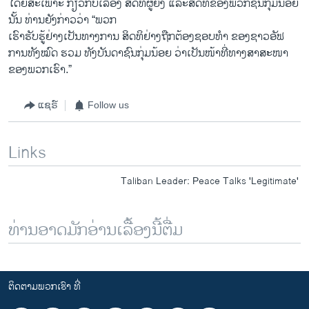
ໂດຍສະ​ເພາະ ກ່ຽວກັບເລື້ອງ ສິດທິຜູ້ຍິງ​ ແລະ​ສິດທິຂອງພວກຊົນກຸ່ມ​ນ້ອຍ
ນັ້ນ ທ່ານ​ຍັງ​ກ່າວ​ວ່າ “ພວກ
​ເຮົາ​ຮັບ​ຮູ້​ຢ່າງ​ເປັນ​ທາງ​ການ ສິດທິ​ຢ່າງ​ຖືກ​ຕ້ອງຊອບທຳ ຂອງ​ຊາວ​ອັ​ຟ
ການ​ທັງ​ໝົດ ຮວມ ທັງບັນດາ​ຊົນ​ກຸ່ມນ້ອຍ ວ່າ​ເປັນ​ໜ້າ​ທີ່​ທາງ​ສາສະໜາ​
ຂອງ​ພວກ​ເຮົາ.”
ແຊຣ໌
Follow us
Links
Taliban Leader: Peace Talks 'Legitimate'
ທ່ານອາດມັກອ່ານເລື້ອງນີ້ຕື່ມ
ຕິດຕາມພວກເຮົາ ທີ່