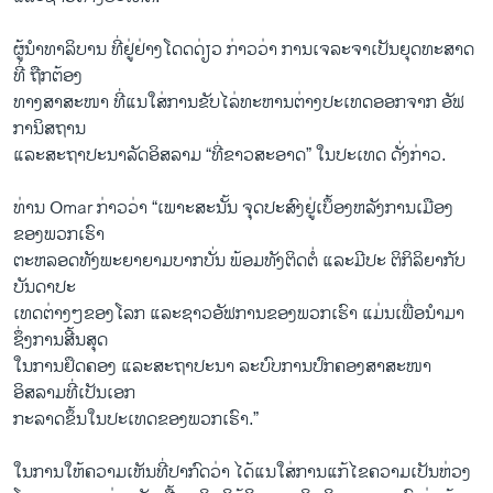
ຜູ້ນຳ​ທາ​ລິ​ບານ ທີ່​ຢູ່​ຢ່າງ​ໂດດດ່ຽວ ກ່າວ​ວ່າ ການ​ເຈລະຈາເປັນ​ຍຸດທະສາດ
ທີ່ ຖືກຕ້ອງ
ທາງສາສະໜາ ທີ່​ແນໃສ່​ການ​ຂັບ​ໄລ່​ທະຫານ​ຕ່າງປະ​ເທດ​ອອກ​ຈາກ ອັຟ
ກາ​ນິສຖານ
​ແລະ​ສະຖາປະນາລັດອິສລາມ “ທີ່ຂາວ​ສະອາດ” ໃນ​ປະ​ເທດ ດັ່ງກ່າວ.
ທ່ານ Omar ກ່າວ​ວ່າ “​ເພາະສະ​ນັ້ນ ຈຸດປະ​ສົງຢູ່​ເບຶ້ອງຫລັງ​ການ​ເມືອງ​
ຂອງພວກ​ເຮົາ
ຕະຫລອດທັງພະຍາຍາ​ມບາກ​ບັ່ນ ພ້ອມ​ທັງ​ຕິດ​ຕໍ່ ​ແລະ​ມີປະ ຕິກິລິຍາກັບ
ບັນດາປະ​
ເທດຕ່າ​ງໆ​ຂອງ​ໂລກ ​ແລະ​ຊາວ​ອັຟການ​ຂອງ​ພວກ​ເຮົາ ​ແມ່ນເພື່ອ​ນຳ​ມາ​
ຊຶ່ງການສີ້​ນສຸດ
​ໃນ​ການຢຶດຄອງ ​ແລະ​ສະຖາປະນາ ລະບົບ​ການປົກຄອງສາສະໜາ
ອິສລາມ​ທີ່​ເປັນ​ເອກ​
ກະລາດ​ຂຶ້ນໃນ​ປະ​ເທດ​ຂອງພວກ​ເຮົາ.”
ໃນການໃຫ້ຄວາມເຫັນ​ທີ່​ປາ​ກົດ​ວ່າ ​ໄດ້​ແນໃສ່​ການ​ແກ້ໄຂຄວາ​ມ​ເປັນ​ຫ່ວງ ​