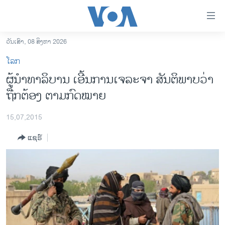
ລິ້ງ
ສຳຫລັບ
ເຂົ້າ
ວັນເສົາ, 08 ສິງຫາ 2026
ຫາ
ໂຮມເພຈ
ໂລກ
ຂ້າມ
ລາວ
ຜູ້ນຳທາລິບານ ເອີ້ນການເຈລະຈາ ສັນຕິພາບວ່າ
ຂ້າມ
ອາເມຣິກາ
ຖືກຕ້ອງ ຕາມກົດໝາຍ
ຂ້າມ
ໄປ
ການເລືອກຕັ້ງ ປະທານາທີບໍດີ ສະຫະລັດ 2024
ຫາ
15,07,2015
ຂ່າວ​ຈີນ
ຊອກ
ແຊຣ໌
ຄົ້ນ
ໂລກ
ເອເຊຍ
ອິດສະຫຼະພາບດ້ານການຂ່າວ
ຊີວິດຊາວລາວ
ຊຸມຊົນຊາວລາວ