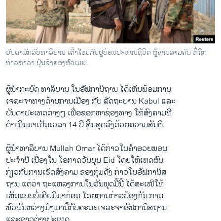
ວິທະຍາສາດ-ເທັກໂນໂລຈີ
ທຸລະກິດ
ພາສາອັງກິດ
ບັນດານັກລົບທາລິບານ ເຕົ້າໂຮມກັນຢູ່ບ່ອນປະຫານຊີວິດ ຜູ້ຊາຍສາມຄົນ ທີ່ຖືກ
ວີດີໂອ
ກ່າວຫາວ່າ ປຸ້ນຂ້າສອງຜົວເມຍ.
ສຽງ
ຜູ້ນຳ​ກະບົດ ທາ​ລິ​ບານ ໃນອັຟກາ​ນິຖານ ​ໄດ້​ເຫັນ​ພ້ອມ​ການ
ລາຍການກະຈາຍສຽງ
​ເຈລະຈາທາງດ້ານ​ການ​ເມື​ອງ ກັບ ລັດຖະບານ Kabul ​ແລະ
ຕິດຕາມພວກເຮົາ ທີ່
​ບັນດາ​ປະ​ເທດ​ຕ່າງໆ ​ເພື່ອ​ຊອກ​ຫາ​ຊ່ອງທາງ ໃຫ້​ສົງຄາມທີ່
ລາຍງານ
​ດຳເນີນມາເປັນເວລາ 14 ປີ ສີ້​ນສຸດລົງດ້ວຍຄວາມສັນຕິ.
ຜູ້ນຳທາ​ລິ​ບານ Mullah Omar ​ໄດ້ກ່າວໃນຄຳອວຍພອນ
ພາສາຕ່າງໆ
ປະຈຳ​ປີ ເນື່ອງໃນ ໂອກາດ​ວັນ​ບຸນ Eid ໂດຍໃຫ້ເຫດຜົນ
ກ່ຽວກັບ​ການ​ເຮັດ​ສົງຄາມ ​ຂອງ​ກຸ່​ມດັ່ງ ກ່າວ​ໃນອັຟກາ​ນິສ
ຖ​ານ ​ແຕ່​ວ່າ ຖະ​ແຫລງການ​ໃນ​ວັນ​ພຸດ​ມື້​ນີ້ ​ໄດ້​ສະ​ເໜີ​ໃຫ້​
ເຫັນ​ແບບບໍ່ເຄີຍມີມາ​ກ່ອນ​ ໂດຍການກ່າວປ້ອງ​ກັນ​ ການ
​ພົວພັນ​ຫວ່າງມໍໆ​ມານີ້​ກັບຄະນະເຈລະຈາອັ​ຟການິສຖານ
​ແລະຊາວຕ່າງປະເທດ.